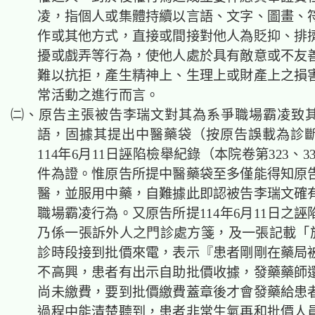
凌，指個人或集體持續以言語、文字、圖畫、
作或其他方式，直接或間接對他人為貶抑、排
擾或戲弄等行為，使他人處於具有敵意或不友
難以抗拒，產生精神上、生理上或財產上之損
常活動之進行而言。
㈡、原告主張被告李瑞文對其為系爭職場霸凌致
語，固據其提出中醫藥袋（按原告誤載為診
114年6月11日誣陷檢舉紀錄（本院卷第323、33
件為證。惟原告所提中醫藥袋至多僅能得知原
醫，並服用中藥，自難據此即認被告李瑞文確
職場霸凌行為。又原告所提114年6月11日之
乃係一張訴外人之門診處方箋，及一張記載「於6
診時段接到批價來電，表示『患者剛剛在藥局
不高興，患者有出示自助批價收據，發藥藥師
尚未繳費，要到批價繳費蓋章後才會發藥給患
過程中能清楚聽到，患者非常生氣再和批價人