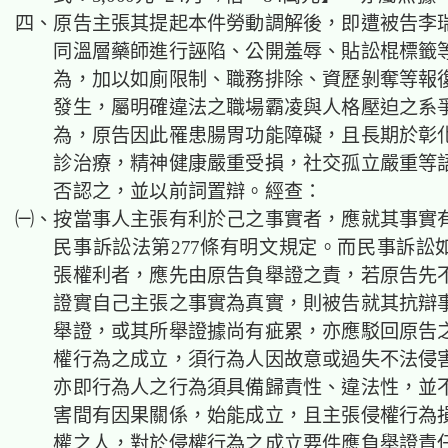
四、原告主張其提起本件勞動調解後，即遭被告李
同溫層藥師進行誣陷、公開羞辱、貼訟棍標籤
為，加以如廁限制、職務排除、資歷剝奪等報
發生，屬明確違法之職場霸凌與人格壓迫之系
為，原告因此罹患腸胃功能障礙，且長期於彰
診治療，精神健康嚴重受損，社交孤立嚴重等
否認之，並以前詞置辯。經查：
㈠、
按當事人主張有利於己之事實者，應就其事實
民事訴訟法第277條有明文規定。而民事訴訟
張權利者，應先由原告負舉證之責，若原告先
證實自己主張之事實為真實，則被告就其抗辯
舉證，或其所舉證據尚有疵累，亦應駁回原告
權行為之成立，須行為人因故意或過失不法侵
亦即行為人之行為須具備歸責性、違法性，並
害間有因果關係，始能成立，且主張侵權行為
權之人，對於侵權行為之成立要件應負舉證責