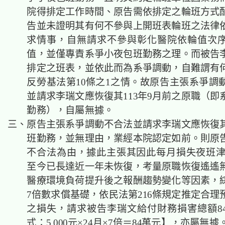
院得排定工作時間、原告需依排定之輪班方式
告並未證明其有何不參與上開班表輪班之法律
求情事，自無請求不參與彰化醫院依輪值次
值，並僅專責系爭小夜包班勤務之理。而被告
排定之班表，並依此而為系爭調動，自難謂有
反勞基法第10條之1之情。故原告主張系爭調
並請求李瑞文應恢復其113年9月前之原職（即
勤務），自屬無據。
三、原告主張系爭調動不合法並請求李瑞文應恢復
班勤務，並無理由，業經本院認定如前。則原
不合法為由，據此主張其因此每月損失夜班津貼5
至今已長達近一年未恢復，考量原職恢復遙遙
醫療環境負荷提升後之報酬趨勢變化等因素，
7倍數求償基礎，依民法第216條規定推定合理
之損失，請求被告李瑞文給付財務損害總額8
式：5,000元×24月×7倍＝84萬元】，亦屬無據