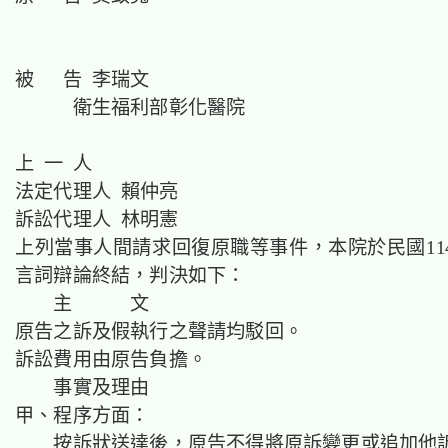
被 告 李瑞文
衛生福利部彰化醫院
上 一 人
法定代理人 賴仲亮
訴訟代理人 林明憲
上列當事人間請求回復原職等事件，本院於民國114
言詞辯論終結，判決如下：
主 文
原告之訴及假執行之聲請均駁回。
訴訟費用由原告負擔。
事實及理由
甲、程序方面：
按訴狀送達後，原告不得將原訴變更或追加他