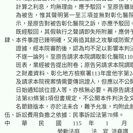
計算之利息，均無理由
，應予駁回。至原告雖
為被告，惟其聲明第一至三項並無對彰化醫
示，是原告對被告彰化醫院之訴，亦應予駁回
既經駁回，其假執行之聲請即失所附麗，應併
肆、本件事證已臻明確，又兩造其餘之攻擊或防禦
證據，經本院審酌後，認為均不足以影響本判
不逐一論列。至
原告請求本院
調取彰化醫院110
班表，業經被告提出附卷；原告另請求本院調
之財產資料、彰化地方檢察署113年度他字第24
及請求本院視案情需要傳訊證人，但應以不公
日始通知該位證人等，亦核無必要。再原告請
法第83條第1項但書規定，不公開本件判決全
名節錄版本，亦於法未合，難予允准，均附此
伍、訴訟費用負擔之依據：民事訴訟法第78條。
中 華 民 國 115 年 1 月
勞動法庭 法 官 洪堯