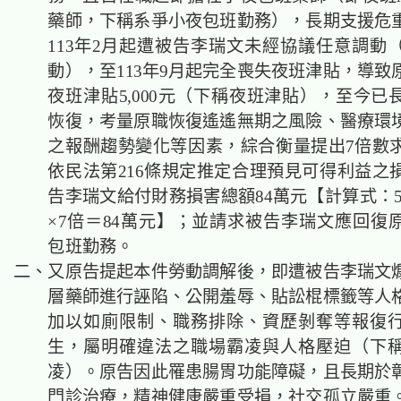
藥師，下稱系爭小夜包班勤務），長期支援危
113年2月起遭被告李瑞文未經協議任意調動
動），至113年9月起完全喪失夜班津貼，導致
夜班津貼5,000元（下稱夜班津貼），至今已
恢復，考量原職恢復遙遙無期之風險、醫療環
之報酬趨勢變化等因素，綜合衡量提出7倍數
依民法第216條規定推定合理預見可得利益之
告李瑞文給付財務損害總額84萬元【計算式：5,0
×7倍＝84萬元】；並請求被告李瑞文應回復
包班勤務。
二、又原告提起本件勞動調解後，即遭被告李瑞文
層藥師進行誣陷、公開羞辱、貼訟棍標籤等人
加以如廁限制、職務排除、資歷剝奪等報復
生，屬明確違法之職場霸凌與人格壓迫（下
凌）。原告因此罹患腸胃功能障礙，且長期於
門診治療，精神健康嚴重受損，社交孤立嚴重