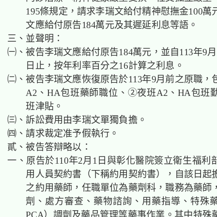
195條規定，請求李瑞文給付精神慰撫金100
文應給付原告184萬元及其遲延利息等語。
三、並聲明：
㈠、被告李瑞文應給付原告184萬元，並自113年9
日止，按年利率百分之16計算之利息。
㈡、被告李瑞文應恢復原告於113年9月前之原職，
A2、HA包班藥師職位、②夜班A2、HA包班
班津貼。
㈢、訴訟費用由李瑞文單獨負擔。
㈣、
請求裁定准予假執行。
貳、被告答辯略以：
一、原告於110年2月1日與彰化醫院簽立衛生福利
用人員契約書（下稱約用契約書），自該日起
之約用藥師，任職單位為藥劑科，職務為藥師
劑、處方審查、藥物諮詢、用藥指導、特殊
PCA）調劑及藥品管理等藥事作業。其中特殊