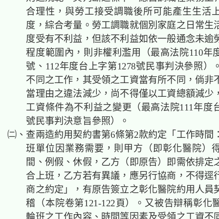
合理性，與勞工接受調職後所可能產生生活
度，綜合考量。勞工調職就個別家庭之日常生
度受有不利益，但該不利益如依一般通念未逾
程度範圍內，則非權利濫用（最高法院110年度
號、
112年度台上字第1278
號民事判決參照）
不同之工作，其受領之工資當有所不同，倘非
當理由之違法減少，尚不得僅以工資總額減少
工資條件為不利益之變更（最高法院111年度台
號民事判決意旨參照）。
㈡、查兩造約用契約書第6條第2款約定「工作時間
班單位因業務需要，則甲方（即彰化醫院）
間、例假、休假，乙方（即原告）即需依排定
合上班，乙方若有異議，應另行協商，不得逕
商之約定」，有原告簽立之彰化醫院約用人員
稽（本院卷第121-122頁）。又被告辯稱彰
輪班之工作內容、時間等因素及受領之工資不