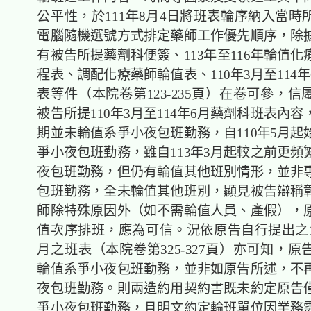
公平性，於111年8月4日將班表輪序納入當時
電腦隨機選號方式排定藥師工作優先順序，除
有被告所提藥劑科便簽、113年至116年輪值
程表、調配化療藥師輪值表、110年3月至114
表等件（本院卷第123-235頁）在卷可參，
被告所提110年3月至114年6月藥劑科班表內
期並未輪值系爭小夜包班勤務，自110年5月起
爭小夜包班勤務，雖自113年3月起較之前更頻
夜包班勤務，但仍有輪值其他班別情形，並非
包班勤務，全未輪值其他班別，顯見被告辯稱
師除特殊原因外（如不需輪值人員、產假），
值次序排班，應為可信。況依原告自行提出之11
月之班表（本院卷第325-327頁）亦可知，
輪值系爭小夜包班勤務，並非如原告所述，不
夜包班勤務。則兩造約用契約書既未約定原告
爭小夜包班勤務，且明文約定輪班單位因業務