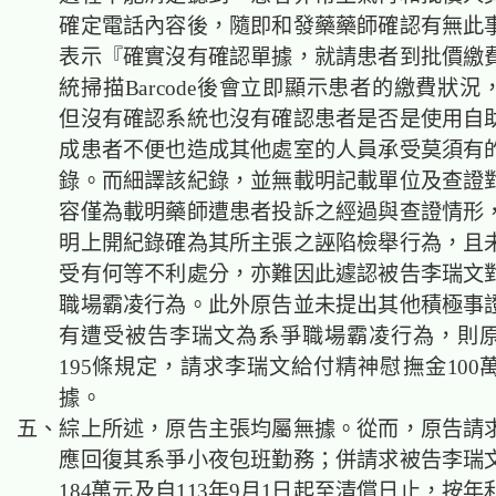
確定電話內容後，隨即和發藥藥師確認有無此
表示『確實沒有確認單據，就請患者到批價繳
統掃描Barcode後會立即顯示患者的繳費狀
但沒有確認系統也沒有確認患者是否是使用自
成患者不便也造成其他處室的人員承受莫須有
錄。而細譯該紀錄，並無載明記載單位及查證
容僅為載明藥師遭患者投訴之經過與查證情形
明上開紀錄確為其所主張之誣陷檢舉行為，且
受有何等不利處分，亦難因此遽認被告李瑞文
職場霸凌行為。此外原告並未提出其他積極事
有遭受被告李瑞文為系爭職場霸凌行為，則
195條規定，請求李瑞文給付精神慰撫金100
據。
五、綜上所述，原告主張均屬無據。從而，原告請
應回復其系爭小夜包班勤務；併請求被告李瑞
184萬元及自113年9月1日起至清償日止，按年