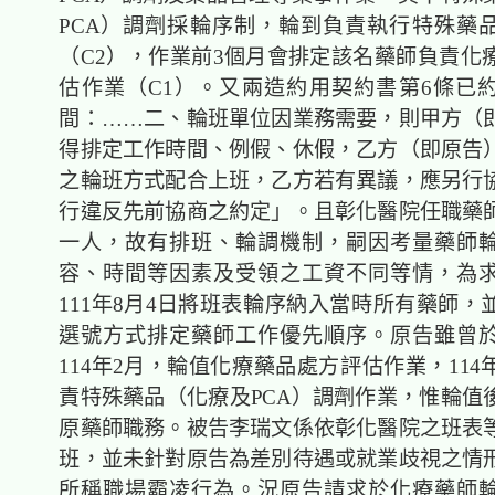
PCA）調劑採輪序制，輪到負責執行特殊藥
（C2），作業前3個月會排定該名藥師負責化
估作業（C1）。又兩造約用契約書第6條已
間：……二、輪班單位因業務需要，則甲方（
得排定工作時間、例假、休假，乙方（即原告
之輪班方式配合上班，乙方若有異議，應另行
行違反先前協商之約定」。且彰化醫院任職藥
一人，故有排班、輪調機制，嗣因考量藥師
容、時間等因素及受領之工資不同等情，為
111年8月4日將班表輪序納入當時所有藥師，
選號方式排定藥師工作優先順序。原告雖曾於1
114年2月，輪值化療藥品處方評估作業，114
責特殊藥品（化療及PCA）調劑作業，惟輪值
原藥師職務。被告李瑞文係依彰化醫院之班表
班，並未針對原告為差別待遇或就業歧視之情
所稱職場霸凌行為。況原告請求於化療藥師