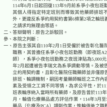
114年6月1日起回復113年9月前系爭小夜包
其個人得指定特定班別而導致其他藥師排班
外，更違反系爭約用契約書第6條第2項之輪班
之請求均無理由等語。
二、答辯聲明：原告之訴駁回。
參、本院之判斷：
一、原告主張其自110年2月1日受僱於被告彰化醫
職務，其曾擔任系爭小夜包班勤務（即夜班A2
師），系爭小夜包班勤務之夜班津貼為5,000元
年2月起遭被告李瑞文為系爭調動等情。及被
立約用契約書，且彰化醫院任職藥師並非僅原
排班、輪調機制，嗣因考量藥師輪班之工作內
素及受領之工資不同等情，為求公平性，於111
班表輪序納入當時所有藥師，及原告曾於113年9
月，輪值化療藥品處方評估作業，114年3月至
藥品（化療及PCA）調劑作業，惟輪值後之職