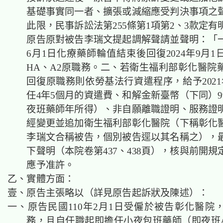
基礎事實同一者、擴張或減縮應受判決事項之
此限，民事訴訟法第255條第1項第2、3款定
原告原對被告李瑞文提起調解聲請並聲明：「一、
6月1日化療藥師輪值結束後回復2024年9月
HA、A2原職務。二、若衛生福利部彰化醫院
回復原職務則依勞基法行資遣程序，給予2021
任4年5個月的資遣費、和解金新臺幣（下同）9
夜班藥師年所得）、非自願離職證明、服務證
經變更並追加衛生福利部彰化醫院（下稱彰化
李瑞文合稱被告，個別被告逕以其名稱之），
下聲明（本院卷第437、438頁），核與前開
應予准許。
乙、實體方面：
壹、原告主張略以（詳見原告起訴狀及陳述）：
一、原告民國110年2月1日受僱於被告彰化醫院
務，且自任職起即擔任小夜包班藥師（即夜班A