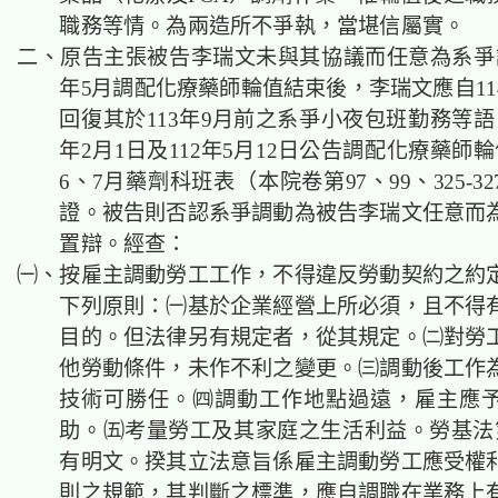
職務等情。為兩造所不爭執，當堪信屬實。
二、原告主張被告李瑞文
未與其協議而任意為系爭
年5月調配化療藥師
輪值結束後，
李瑞文應自11
回復其於113年9月前之系爭小夜包班勤務等語
年2月1日及112年5月12日公告調配化療藥師輪
6、7月藥劑科班表（本院卷第97、99、325-3
證。被告則否認系爭調動為被告李瑞文任意而
置辯。經查：
㈠、按雇主
調動
勞工工作，不得違反勞動契約之約
下列原則：㈠基於企業經營上所必須，且不得
目的。但法律另有規定者，從其規定。㈡對勞
他勞動條件，未作不利之變更。㈢
調動
後工作
技術可勝任。㈣
調動
工作地點過遠，雇主應
助。㈤考量勞工及其家庭之生活利益。勞基法第
有明文。揆其立法意旨係雇主調動勞工應受權
則之規範，其判斷之標準，應自調職在業務上