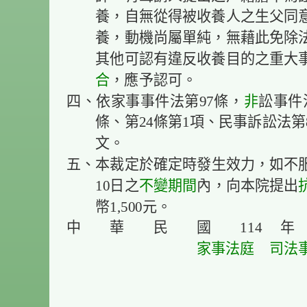
養，自無從得被收養人之生父同
養，動機尚屬單純，無藉此免除
其他可認有違反收養目的之重大
合
，應予認可。
四、依家事事件法第97條，
非
訟事件
條、第24條第1項、民事訴訟法第
文。
五、本裁定於確定時發生效力，如不
10日之
不變
期間
內，向本院提出
幣1,500元。
中 華 民 國 114 
家事法庭
司法