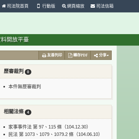
司法院首頁
行動版
網頁縮放
司法信箱
資料開放平臺
友善列印
轉存PDF
分享
歷審裁判
0
本件無歷審裁判
相關法條
4
家事事件法 第 97、115 條（104.12.30）
民法 第 1073、1079、1079.2 條（104.06.10）