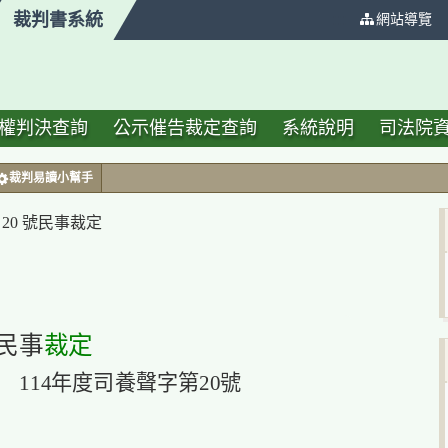
裁判書系統
:::
網站導覽
權判決查詢
公示催告裁定查詢
系統說明
司法院
裁判易讀小幫手
20 號民事裁定
民事
裁定
114年度司養聲字第20號