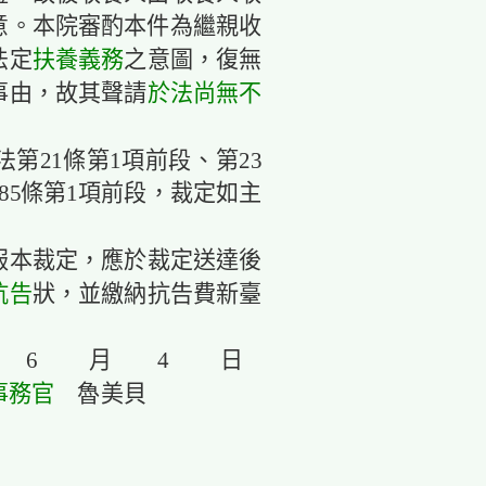
意。本院審酌本件為繼親收
法定
扶養義務
之意圖，復無
事由，故其聲請
於法尚無不
法第21條第1項前段、第23
85條第1項前段，裁定如主
服本裁定，應於裁定送達後
抗告
狀，並繳納抗告費新臺
年 6 月 4 日
事務官
魯美貝