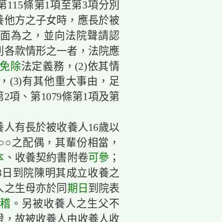
第115條第1項至第3項分別
養他方之子女時，應長於被
書面為之，並向法院聲請認
列各款情形之一者，法院應
免除
法定義務，(2)依其情
(3)有其他重大事由，足
第2項、第1079條第1項及第
人有長於被收養人16歲以
○○之配偶，其輩份相當，
本
、收養契約書附卷
可參
；
月3日到院陳明其成立收養之
人之生母亦於同
期日
到院表
稽
。另被收養人之生父不
證，故被收養人由收養人收