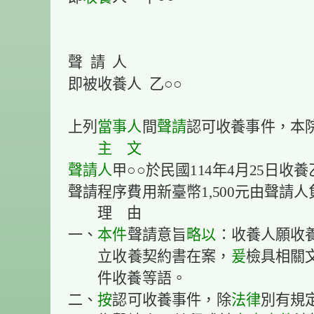
聲 請 人
即被收養人 乙○○
上列
當事人
間
聲請
認可收養事件，本
主 文
聲請人
甲○○於民國114年4月25日收
聲請程序費用新臺幣1,500元由聲請
理 由
一、
本件
聲請意旨
略以
：收養人願收
立收養契約書在案，
爰
檢具相關
件收養等語。
二、
按
認可收養事件，除
法律
別有規