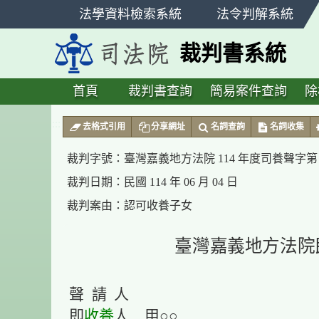
跳
法學資料檢索系統
法令判解系統
至
主
裁判書系統
要
內
容
首頁
裁判書查詢
簡易案件查詢
除
:::
去格式引用
分享網址
名詞查詢
名詞收集
裁判字號：
臺灣嘉義地方法院 114 年度司養聲字第 
裁判日期：
民國 114 年 06 月 04 日
裁判案由：
認可收養子女
臺灣嘉義地方法院
聲 請 人
即
收養
人 甲○○