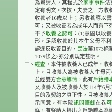
為聲請人，其程式於
家事事件
法
定有明文。次按，夫妻之一方收
收養者16歲以上；另收養應以
可；又被收養者為成年人而有下
不予
收養之認可
：(1)意圖以收養
形，足認收養於其本生父母不利，
認違反收養目的，
民法
第1073條
1079條之2亦分別規定甚明。
三、
經查
，本件被收養人已成年，收養
上，且收養人為被收養人生母丙
並經雙方
合意
等情
，此有
戶籍謄
又收養人及被收養人於114年6
目的及契約之真正性，且被收養
示同意，有本院
訊問筆錄
在卷
可
詳，有聲請人提出之戶籍謄本為