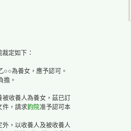
院裁定如下：
養乙○○為養女，應予認可。
人負擔。
養被收養人為養女，茲已訂
文件，請求
鈞院
准予認可本
定外，以收養人及被收養人