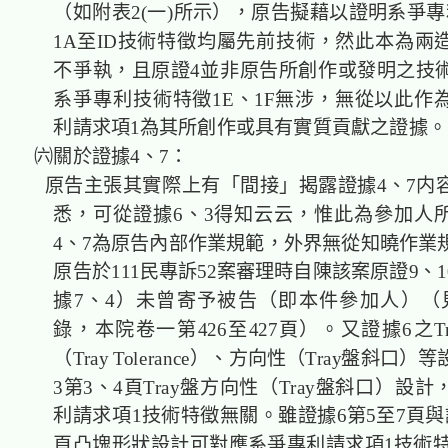
（如附表2(一)所示），原告擬藉以證明系爭專
1A至ID技術特徵均屬先前技術，然此本為兩
不爭執，且原證4並非原告所創作或發明之技
系爭專利技術特徵1E、1F無涉，無從以此作
利請求項1為其所創作或具有實質貢獻之證
㈥關於證據4、7：
原告主張其實際上有「間接」揭露證據4、7内
悉，可從證據6、3得知云云，惟此為參加人
4、7為原告內部作業規範，外界無從知曉作業
原告於111民專訴52案審理時自陳該案原證9、
據7、4）未曾寄予被告（即本件參加人）（
錄，本院卷一第426至427頁）。又證據6之T
（Tray Tolerance）、方向性（Tray盤斜口
3第3、4頁Tray盤方向性（Tray盤斜口）設
利請求項1技術特徵無關。雖證據6第5至7頁與
頁凸塊形狀設計可對應系爭專利請求項1技術特徵