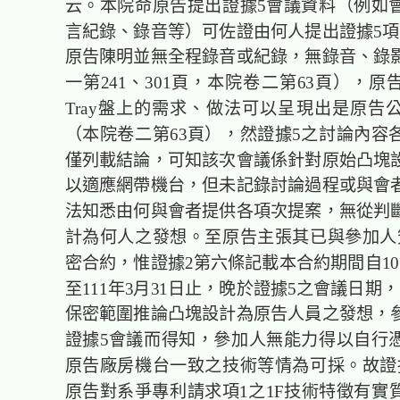
云。本院命原告提出證據5會議資料（例如
言紀錄、錄音等）可佐證由何人提出證據5項
原告陳明並無全程錄音或紀錄，無錄音、錄
一第241、301頁，本院卷二第63頁），
Tray盤上的需求、做法可以呈現出是原告
（本院卷二第63頁），然證據5之討論內容
僅列載結論，可知該次會議係針對原始凸塊
以適應網帶機台，但未記錄討論過程或與會
法知悉由何與會者提供各項次提案，無從判
計為何人之發想。至原告主張其已與參加人
密合約，惟證據2第六條記載本合約期間自10
至111年3月31日止，晚於證據5之會議日期
保密範圍推論凸塊設計為原告人員之發想，
證據5會議而得知，參加人無能力得以自行
原告廠房機台一致之技術等情為可採。故證
原告對系爭專利請求項1之1F技術特徵有實