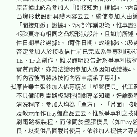
原告據此認為參加人「間接知悉」證據4、7內
凸塊形狀設計具體內容云云，縱使參加人由證
「間接知悉」證據4、7內部作業規範，惟專證3
4第2頁亦有相同之凸塊形狀設計，且如前所述，
件日期早於證據6、3寄件日期，故證據6、3及
否定參加人於接收信件前已完成系爭專利請求
1E、1F之創作，難以證明原告對系爭專利技術
實質貢獻，亦無法證明參加人係因知悉證據4、
術內容後再將該技術內容申請系爭專利。
㈦原告雖主張參加人係專精於「塑膠模具」代工
不具備印刷電路板製程相關專業知識，遑論製
清洗程序，參加人均為「單方」、「片面」接
及教示而作Tray盤產品云云。惟系爭專利之技
刷電路板製程，而係關於塑膠模具（如Tray
良，以提供晶圓載片使用，依參加人提供之專證3