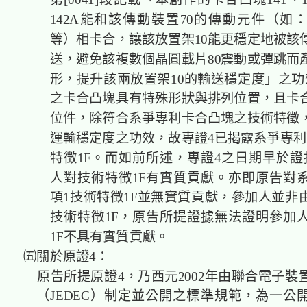
第[0041]段記載「本創作的卡合凸塊141、14
142A能和該傳動裝置70的傳動元件（如
等）相卡合，讓該放置架10能更穩定地被該傳
送，避免該複數個晶圓載片80震動或彈跳而
形，提升該兩放置架10的輸送穩定度」之功
之卡合凸塊具有特殊形狀與排列位置，且卡
位件，除符合系爭專利卡合凸塊之技術特徵
運輸穩定度之功效，故專證4已揭露系爭專利
特徵1F。而如前所述，專證4之日期早於證
人對技術特徵1F有實質貢獻。亦即原告對
項1技術特徵1F並無實質貢獻，參加人並非
技術特徵1F，原告所提證據無法證明參加
1F不具有實質貢獻。
㈤關於原證4：
原告所提原證4，乃西元2002年由聯合電子裝
（JEDEC）制定並公開之標準規範，為一公