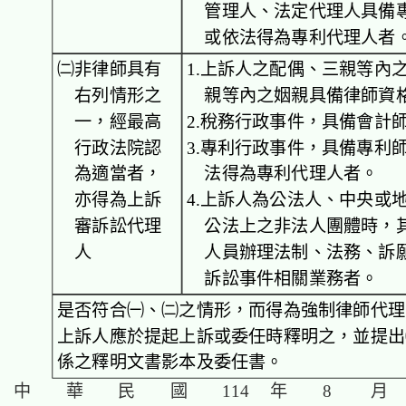
管理人、法定代理人具備
或依法得為專利代理人者
㈡非律師具有
1.上訴人之配偶、三親等內
右列情形之
親等內之姻親具備律師資
一，經最高
2.稅務行政事件，具備會計
行政法院認
3.專利行政事件，具備專利
為適當者，
法得為專利代理人者。
亦得為上訴
4.上訴人為公法人、中央或
審訴訟代理
公法上之非法人團體時，
人
人員辦理法制、法務、訴
訴訟事件相關業務者。
是否符合㈠、㈡之情形，而得為強制律師代理
上訴人應於提起上訴或委任時釋明之，並提出
係之釋明文書影本及委任書。
中 華 民 國 114 年 8 月 