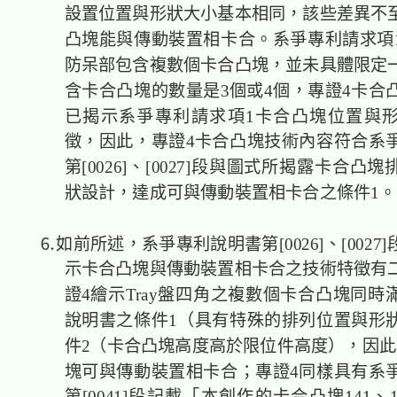
設置位置與形狀大小基本相同，該些差異不
凸塊能與傳動裝置相卡合。系爭專利請求項
防呆部包含複數個卡合凸塊，並未具體限定
含卡合凸塊的數量是3個或4個，專證4卡合
已揭示系爭專利請求項1卡合凸塊位置與
徵，因此，專證4卡合凸塊技術內容符合系
第[0026]、[0027]段與圖式所揭露卡合凸
狀設計，達成可與傳動裝置相卡合之條件1。
⒍如前所述，系爭專利說明書第[0026]、[0027]
示卡合凸塊與傳動裝置相卡合之技術特徵有
證4繪示Tray盤四角之複數個卡合凸塊同時
說明書之條件1（具有特殊的排列位置與形
件2（卡合凸塊高度高於限位件高度），因此
塊可與傳動裝置相卡合；專證4同樣具有系