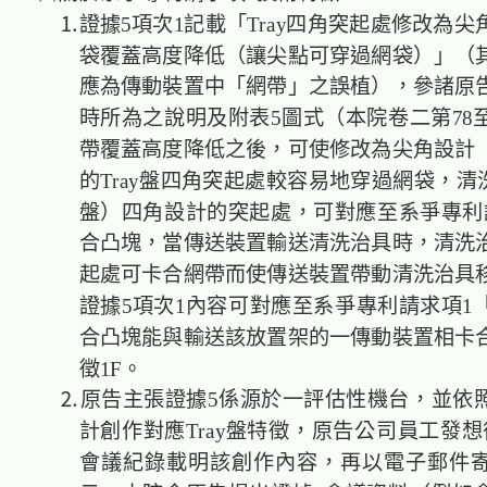
⒈證據5項次1記載「Tray四角突起處修改為尖
袋覆蓋高度降低（讓尖點可穿過網袋）」（
應為傳動裝置中「網帶」之誤植），參諸原
時所為之說明及附表5圖式（本院卷二第78至
帶覆蓋高度降低之後，可使修改為尖角設計
的Tray盤四角突起處較容易地穿過網袋，清洗
盤）四角設計的突起處，可對應至系爭專利
合凸塊，當傳送裝置輸送清洗治具時，清洗
起處可卡合網帶而使傳送裝置帶動清洗治具
證據5項次1內容可對應至系爭專利請求項1
合凸塊能與輸送該放置架的一傳動裝置相卡
徵1F。
⒉原告主張證據5係源於一評估性機台，並依
計創作對應Tray盤特徵，原告公司員工發想
會議紀錄載明該創作內容，再以電子郵件