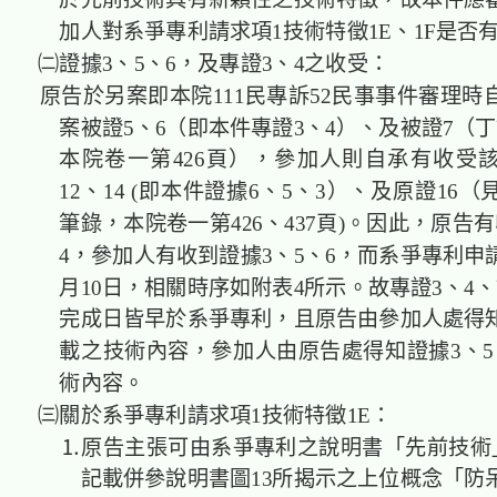
於先前技術具有新穎性之技術特徵，故本件應
加人對系爭專利請求項1技術特徵1E、1F是否
㈡證據3、5、6，及專證3、4之收受：
原告於另案即本院111民專訴52民事事件審理時
案被證5、6（即本件專證3、4）、及被證7（
本院卷一第426頁），參加人則自承有收受該
12、14 (即本件證據6、5、3）、及原證16（
筆錄，本院卷一第426、437頁)。因此，原告
4，參加人有收到證據3、5、6，而系爭專利申請
月10日，相關時序如附表4所示。故專證3、4、
完成日皆早於系爭專利，且原告由參加人處得知
載之技術內容，參加人由原告處得知證據3、5
術內容。
㈢關於系爭專利請求項1技術特徵1E：
⒈原告主張可由系爭專利之說明書「先前技術」第[
記載併參說明書圖13所揭示之上位概念「防