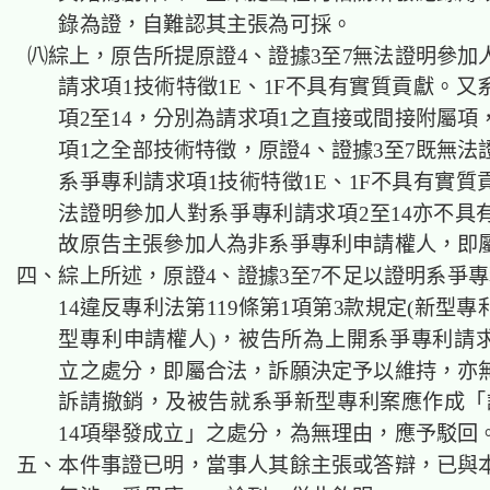
錄為證，自難認其主張為可採。
㈧綜上，原告所提原證4、證據3至7無法證明參加
請求項1技術特徵1E、1F不具有實質貢獻。又
項2至14，分別為請求項1之直接或間接附屬項
項1之全部技術特徵，原證4、證據3至7既無法
系爭專利請求項1技術特徵1E、1F不具有實質
法證明參加人對系爭專利請求項2至14亦不具
故原告主張參加人為非系爭專利申請權人，即
四、綜上所述，原證4、證據3至7不足以證明系爭專
14違反專利法第119條第1項第3款規定(新型
型專利申請權人)，被告所為上開系爭專利請
立之處分，即屬合法，訴願決定予以維持，亦
訴請撤銷，及被告就系爭新型專利案應作成「
14項舉發成立」之處分，為無理由，應予駁回
五、本件事證已明，當事人其餘主張或答辯，已與