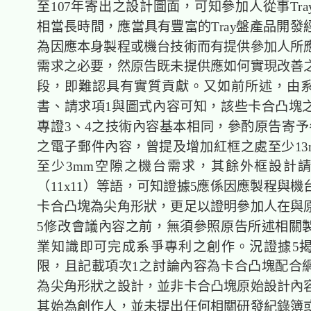
至107年寄出之設計圖面，可知參加人從事Tr
相當長時間，應當具有豐富的Tray盤產品開發
為因應本身製程或機台技術而有提供參加人所
需求之必要，然原告既未提供應如何實現改善
段，即難認具有實質貢獻。又如前所述，由
書、請求項1與圖式內容可知，該些卡合凸塊
專證3、4之技術內容基本相同，參酌原告寄予
之電子郵件內容，曾提及增加紅框之處至少13
至少3mm空隙之機台需求，其餘外框設計
（11x11）等語，可知證據5應係因應製程與
卡合凸塊為尖角形狀，更足以證明參加人在與
5修改會議內容之前，無須參照原告所述相關
業知識即可完成系爭專利之創作。況證據5
限，且記載項次1之討論內容為卡合凸塊配合
為尖角形狀之設計，並非卡合凸塊原始設計內
其始為創作人，並未提出任何相關研發紀錄簿