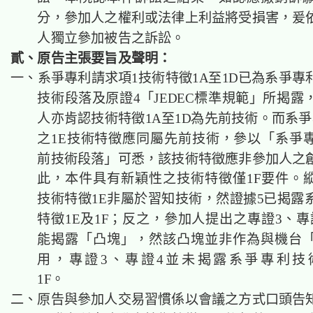
分，參加人之權利或法律上利益將受損害，爰
人獨立參加被告之訴訟。
貳、原告主張要旨及聲明：
一、系爭專利請求項1技術特徵1A至1D已為系爭專
技術段落及原證4「JEDEC標準規範」所揭露
人亦肯認技術特徵1A至1D為先前技術。而系爭
之1E技術特徵應同屬先前技術，參以「系爭
前技術段落」可悉，該技術特徵應非參加人之
此，本件具有新穎性之技術特徵僅1F要件。
技術特徵1E非屬於習知技術，然證據5已揭露
特徵1E及1F；反之，參加人提出之專證3、專
能揭露「凸塊」，然該凸塊並非作為與機台
用，專證3、專證4並未揭露系爭專利技
1F。
二、原告與參加人交易習慣係以會議之方式口頭告