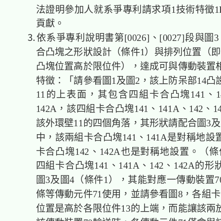
法證明參加人就系爭專利請求項1技術特徵1
貢獻。
⒊依系爭專利說明書第[0026]、[0027]段與圖
合凸塊之形狀設計（條件1）與排列位置（即
凸塊位置高於限位件），達成可與傳動裝置
特徵：「請參看圖1及圖2，該上防呆部14凸
11的上表面，其包含四組卡合凸塊141、14
142A，該四組卡合凸塊141、141A、142、
該外環壁11的四個角落，其形狀請配合圖3及
中，該兩組卡合凸塊141、141A是對稱地
卡合凸塊142、142A也是對稱地設置。（
四組卡合凸塊141、141A、142、142A的
圖3及圖4（條件1），其能對應一傳動裝置7
條等傳動元件71使用，並請參看圖8，各組卡
位置是高於各限位件13的上端，而能讓該兩放