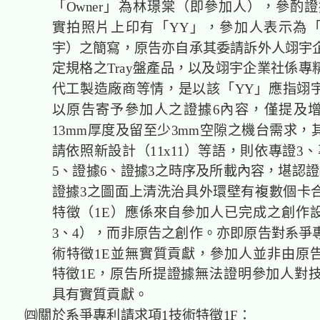
「Owner」為林璟棠（即參加人），參酌證據
實拍照片上印有「YY」，參加人表示為「Y
宇）之簡寫，原告亦自承其委請訴外人翊宇
定規格之Tray盤產品，以及翊宇企業社係專
代工製造廠商等情，是以該「YY」應指翊
以原告寄予參加人之證據6內容，僅提及
13mm厚度及留至少3mm空隙之機台需求，
請依照新設計（11x11）等語，則依專證3
5、證據6、證據3之時序及所載內容，堪認證
證據3之圖面上清洗治具外環壁有複數個卡
特徵（1E）應係來自參加人已完成之創作
3、4），而非原告之創作。亦即原告對系爭
術特徵1E並無實質貢獻，參加人並非由原
特徵1E，原告所提證據無法證明參加人對技
具有實質貢獻。
㈣關於系爭專利請求項1技術特徵1F：