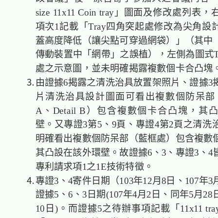
size 11x11 Coin tray」圖面及修改處列
項次1記載「Tray四角突起處修改為尖角設
蓋高度降低（讓尖點可穿過網袋）」（其中
傳動裝置中「網帶」之誤植），左側為圖式Tr
處之示意圖，並未明確揭露複數個卡合
⒊由證據6揭露之清洗治具放置架照片、證據3
片清洗治具設計圖面可看出複數個防呆部（紅框
A、Detail B）包含複數個卡合凸塊，
壁。又專證3第5、9頁、專證4第2頁之清洗
明確看出複數個防呆部（藍框處）包含複數
其凸設在該外環壁。故證據6、3、專證3、4
專利請求項1之1E技術特徵。
⒋專證3、4寄件日期（103年12月8日、107年3
證據5、6、3日期(107年4月2日、同年5月28
10日)。而證據5之待辦事項記載「11x11 tr