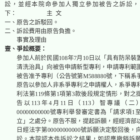
訟，並經本院命參加人獨立參加被告之訴訟，
下： 主 文
一、原告之訴駁回。
二、訴訟費用由原告負擔。
事實及理由
壹、爭訟概要：
參加人前於民國108年7月10日以「具有防呆裝
清洗治具」向被告申請新型專利，申請專利範圍
被告准予專利（公告號第M588880號，下稱
原告以參加人非系爭專利之申請權人，系爭專
利法第119條第1項第3款後段規定情形，對之
告以113年4月11日（113）智專議（二）
00000000000號專利舉發審定書為「請求項1
立」之處分。原告不服，提起訴願，經經濟部以同
日經法字第00000000000號訴願決定駁回後
訟。本院認本件訴訟之結果，如認應撤銷訴