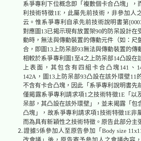
系爭專利下位概念即「複數個卡合凸塊」，
利技術特徵1E，此屬先前技術，非參加人
云。惟系爭專利自承先前技術說明書第[0003]、
對應圖13已揭示現有放置架90的防呆設計在
動時，無法與傳動裝置的傳動元件（如：尺
合，即圖13上防呆部93無法與傳動裝置的傳
相較於系爭專利圖1至4之上防呆部14凸設在
上表面，其包含有四組卡合凸塊141、141
142A，圖13上防呆部93凸設在該外環壁1
不含有卡合凸塊，因此「系爭專利說明書先
僅揭露系爭專利請求項1之技術特徵1E「以
呆部，其凸設在該外環壁」，並未揭露「包
凸塊」，故系爭專利請求項1技術特徵1E非
而為具有新穎性之技術特徵。原告此部分主
⒉證據5係參加人至原告參加「Body size 11x11 Co
改會議」後，原告寄予參加人之會議內容，包