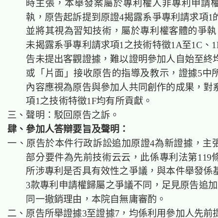
時主張，本舉發案屬於專利權人非專利申請
執，原告起訴提到原證4揭露系爭專利請求項1
並將其視為習知技術，屬於專利權客體的爭執
未揭露系爭專利請求項1之技術特徵1A至1C、
告未提出客觀證據，難以證明參加人自始至終
或「片面」接收原告的指導及教示，證據5中
內容應視為原告與參加人共同創作的成果，對
項1之技術特徵1F均有所貢獻。
三、聲明：駁回原告之訴。
肆、參加人答辯要旨及聲明：
一、原告於本件行政訴訟追加原證4為新證據，主
部分要件為先前技術云云，此係專利法第119條
所涉專利是否具有效性之爭議，與本件舉發係
3款專利申請權歸屬之爭議不同，足見原告追加
同一撤銷理由，本院自無庸審酌。
二、原告所舉證據3至證據7，均係利用參加人先前