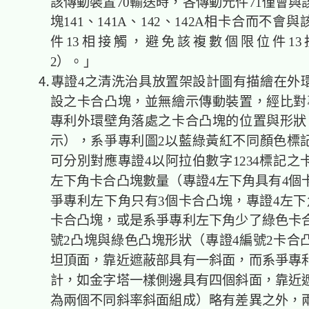
該傳動裝置70輸送時，各傳動元件71僅會與
塊141、141A、142、142A相卡合而不會
件13相接觸，避免該複數個限位件1
2）。」
⒋專證4之清洗治具放置架設計圖有描繪在外
設之卡合凸塊，並無繪示傳動裝置，經比對
專利外環壁角落處之卡合凸塊的位置與形狀
示），系爭專利圖2以藍綠黃紅不同顏色標
可分別對應專證4以阿拉伯數字1234標記之
左下角卡合凸塊數量（專證4左下角具有4個
爭專利左下角只有3個卡合凸塊，專證4左下
卡合凸塊，或是系爭專利左下角少了綠色卡
號2凸塊與綠色凸塊形狀（專證4編號2卡合
坦頂面，靠近遮蔽部具有一斜面，而系爭專
計，如金字塔一樣側邊具有四個斜面，靠近
為兩個不同斜率斜面組成）略有差異之外，