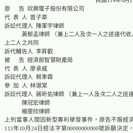
民國114年6月
原 告 欣興電子股份有限公司
代 表 人 曾子章
訴訟代理人 陳軍宇律師
黃郁孟律師 （兼上二人及次一人之送達代收
上二人之共同
訴代輔佐人 李昇叡
被 告 經濟部智慧財產局
代 表 人 廖承威
訴訟代理人 蔡季霖
參 加 人 林璟棠
訴訟代理人 蔣昕佑律師 （兼上一人及次二人之送
陳冠宏律師
楊雯欣律師
上列當事人間因新型專利舉發事件，原告不服經
113年10月24日經法字第00000000000號訴願