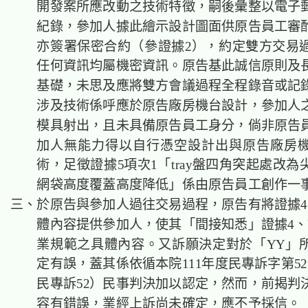
開發案所應改動之技術特徵，嗣後彙整以電子
紀錄，參加人據此繪示設計圖面供原告員工審
亦簽署保密合約（參證據2），約定雙方交易
任何資訊均屬機密資訊。原告基此誠信原則及
基礎，未思及應將雙方會議過程全程錄音或記
涉及技術係呼應於原告廠房機台設計，參加人
模具射出，且未具備原告員工身分，倘非原告
加人無能力得以自行憑空設計出與原告廠房
術，足徵證據5項次1「tray盤四角突起處改
網袋高度覆蓋高度降低」係由原告員工創作一
三、於原告與參加人過往交易過程，原告有將證據4
體內容提供參加人，使其「間接知悉」證據4、
業規範之具體內容。又訴願決定對於「YY」
定有誤，蓋其係依循本院111年度民專訴字第52
民專訴52）民事判決加以認定，然而，前揭判
容有錯誤，業經上訴尚未確定，應不予採信。