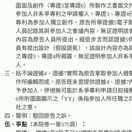
圖面及創作（專證3至專證6）所製作之書面文
參加人非系爭專利之申請權人。專證3、專證4
專利為參加人獨立創作，原告所舉證據5電子
人員記錄其與參加人之會議內容，無足證明該
內容為原告人員所提出。縱退步言而認證據5
員有提出設計（假設語氣），該設計內容亦為
之專證3、專證4所揭露，無足證明參加人非系
人。
三、姑不論證據4、證據7實際為原告拿取參加人繪
作所編輯而成，原告既未曾提供證據4、證據7
予參加人，伊絕無可能於系爭專利申請日前接
6所附圖面顯示之「YY」係指參加人所任職之
社之意。
四、聲明：駁回原告之訴。
伍、爭點
（本院卷一第375頁）
：