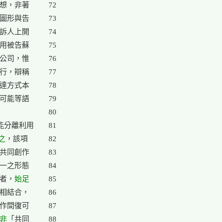
想，非著

72

圖形與告

73

訴人上開

74

用被告蘇

75

公司，惟

76

行，辯稱

77

達方式本

78

可能等語

79

80

分離利用

81

之
，該項

82

共同創作

83

一之形態

84

者，
始足

85

相結合，

86

作間復可

87

非
「共同

88
