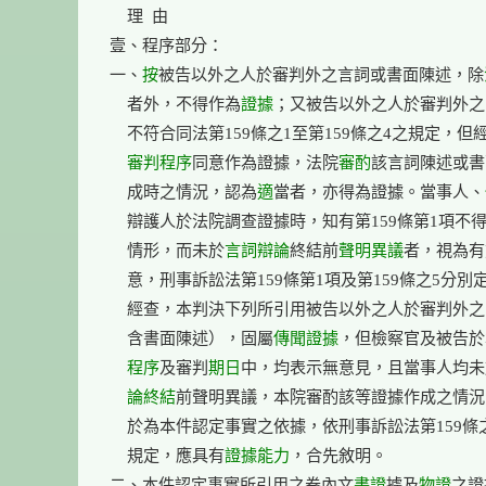
    理  由

壹、程序部分：

一、
按
被告以外之人於審判外之言詞或書面陳述，除
    者外，不得作為
證據
；又被告以外之人於審判外之
    不符合同法第159條之1至第159條之4之規定，但
審判程序
同意作為證據，法院
審酌
該言詞陳述或書
    成時之情況，認為
適
當者，亦得為證據。當事人、
    辯護人於法院調查證據時，知有第159條第1項不得
    情形，而未於
言詞
辯論
終結前
聲明異議
者，視為有
    意，刑事訴訟法第159條第1項及第159條之5分別
    經查，本判決下列所引用被告以外之人於審判外之
    含書面陳述），固屬
傳聞證據
，但檢察官及被告於
    程序
及審判
期日
中，均表示無意見，且當事人均未
    論終結
前聲明異議，本院審酌該等證據作成之情況
    於為本件認定事實之依據，依刑事訴訟法第159條之
    規定，應具有
證據能力
，合先敘明。

二、本件認定事實所引用之卷內文
書證
據及
物證
之證