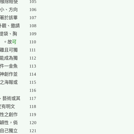
樣除經使

105

小、方向

106

著於該畢

107

外觀、邀請

108

提袋、胸

109

頁）。故
可

110

離且可獨

111

能成為獨

112

件一金魚

113

神創作並

114

之海報或

115

116

藝術或其

117

定有明文

118

性之創作

119

穎性，倘

120

自己獨立

121
