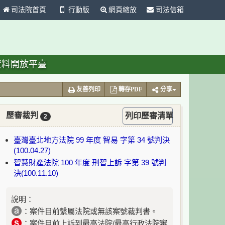
司法院首頁
行動版
網頁縮放
司法信箱
資料開放平臺
友善列印
轉存PDF
分享
歷審裁判
列印歷審清單
2
臺灣臺北地方法院 99 年度 智易 字第 34 號判決
(100.04.27)
智慧財產法院 100 年度 刑智上訴 字第 39 號判
決(100.11.10)
說明：
：案件目前繫屬法院或無該案號裁判書。
：案件目前上訴到最高法院/最高行政法院審