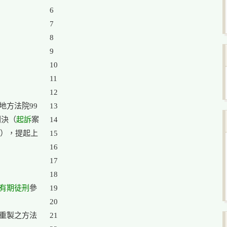
6

7

8

9

10

11

12

方法院99

13

判決（
起訴
案

14

），提起上

15

16

17

18

有期徒刑
參

19

20

重製之方法

21
