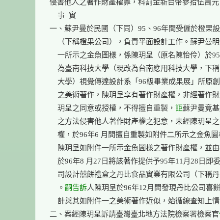
侵害他人之著作財產權罪，科罰金新台幣參拾伍萬元。
    事  實

一、蘇尹曼於民國（下同）95、96年間受僱於橙果設
    （下稱橙果公司），負責平面設計工作。蘇尹曼明
    一所示之金魚圖樣，係陳玥呈（原名陳怡伶）於95年
    為臺南科技大學（現改為台南應用科技大學，下稱
    大學）視覺傳達設計系「96級畢業成果展」所原創
    之美術著作，陳玥呈享有著作財產權，非經著作財
    玥呈之同意或授權，不得擅自重製，
詎
蘇尹曼竟基
    之方法侵害他人著作財產權之犯意，未經陳玥呈之
    權，於96年6 月間擅自重製如附件二所示之金魚圖
    陳玥呈如附件一所示金魚圖樣之著作財產權，並由
    於96年8 月27日將該著作提供予95年11月28日即
    司設計囍餅禮盒之丹比食品實業有限公司（下稱丹
    。
嗣
告訴
人陳玥呈於96年12月間發現丹比公司喜餅
    計與其如附件一之美術著作近似，始循線查知上情
二、案經陳玥呈訴請臺灣臺北地方法院檢察署檢察官