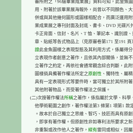
    審所附之「96級畢業成果展」資料可知，此金魚圖
    用、附著於該畢業展海報外，尚曾以不同顏色、大
    併或與其他幾何圖形或圖樣相配合，而廣泛運用附
    業成果展之專刊封面及封底、書卡、DVD 光碟片
    卡正背面、信封、名片、T 恤、筆記本、識別證、
    章、貼紙等各式物品上（見原審卷第171 至191 
    證
此金魚圖樣之表現型態及其利用方式，係屬得分
    立表現作者創意之著作，且依其內部關係，並無不
    立著作之約定，再依社會通常觀念綜合判斷，此附
    圖樣倘具備著作權法所定之
原創性
、獨特性、屬精
    具有一定表現形式等要件時，當可獨立於其所附著
    其他附著物品，而受著作權法之保護。

(二)次按著作權法
所稱
之著作，係指屬於文學、科學、
    他學術範圍之創作，著作權法第3 條第1 項第1 款
    。故本於自己獨立之思維、智巧、技匠而具有原創
    ，即享有著作權。但原創性非如專利法所要求之新
    非重製或改作他人之著作，
縱有
雷同或相似，因屬