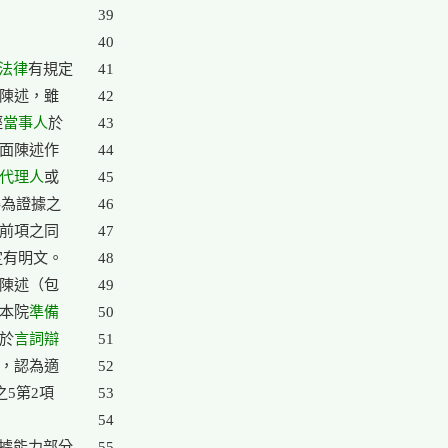
39

40

法律
有規定

41

陳述，雖

42

經
當事人
於

43

面陳述作

44

代理人
或

45

為證據之

46

前項之同

47

定有明文。

48

陳述（包

49

本院
準備

50

於
言詞
辯

51

，認為適

52

5第2項

53

54

據能力部分

55
