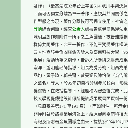
    著作」（最高法院92年台上字第514 號刑事判決
    。而可否獨立分離為單一著作，應視其共同關係之
    作型態之表現、著作分離後可否獨立使用、社會之
等情
綜合判斷。經查
公訴人
認被告蘇尹曼係違法重
    陳玥呈創作如附件一所示之金魚圖樣，被告雖辯稱
    樣係共同著作，非單一著作，不能單獨受著作權法
    云。惟查該金魚圖樣係告訴人為臺南科技大學「96
    果展」活動所為之創作，告訴人所參與之畢業成果
    宏澤、游明龍老師指導，組長為房芳筠，組員為蕭
    品均、黃子瑄、郭芸甄、曾雯涵及陳怡伶（為告訴
    之舊名）等人，於95年初自行分組參加校內「形象
    獲選後，在教授指導下，經歷校內審查後完成，此
    技大學視覺傳達設計係所提該成果展書面資料一
    （見原審卷第171 至191 頁），而如附件一所示金
    非僅附著於該畢業展海報上，經原審向臺南科技大
    海報及所附著金魚圖樣之由來，據該系99年10月1