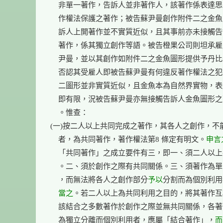
    非單一著作，告訴人並非著作人，該著作係表達思
    作權法保護之著作；被告蘇尹曼創作附件二之金魚
    訴人上開著作並不實質近似，且其事前亦未接觸告
    著作，係其獨立創作等語。被告橙果公司則坦承雇
    尹曼，並以其創作如附件二之金魚圖形提供予丹比
    否認其受雇人即被告蘇尹曼有何違反著作權法之犯
    二圖形並非實質近似，且金魚本為自然界實物，表
    即有限，況被告蘇尹曼亦無接觸告訴人金魚圖形之
    。惟查：

(一)按二人以上共同完成之著作，其各人之創作，不能
    者，為共同著作，著作權法第8 條定有明文。
申言
    「共同著作」之成立要件有三，即一、須二人以上
    。二、須於創作之際有共同關係。三、須著作為單
    ，而無法將各人之創作部分
予以
分割而為個別利用
    當之
。若二人以上為共同利用之目的，將其著作互
    該結合之多數著作於創作之際並無共同關係，各著
    為獨立分離而個別利用者，應屬「結合著作」，
而