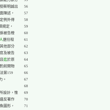
授蔡明誠出

56

面陳述，

57

定例外得

58

項規定，

59

係被告橙

60

人
選任程

61

其他部分

62

官及被告

63

，且
迄
於原

64

酌前開物

65

第159

66

。

67

68

所設計，惟

69

違反著作

70

魚圖形，

71
