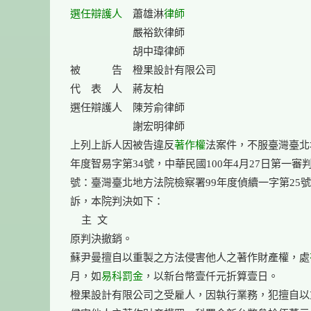
選任
辯護人
　蕭雄淋
律師
　　　　　　嚴裕欽律師

　　　　　　胡中瑋律師

被　　　告　橙果設計有限公司

代　表　人　蔣友柏

選任辯護人　陳芳俞律師

　　　　　　謝宏明律師

上列上訴人因被告違反
著作權
法案件，不服臺灣臺北地
年度智易字第34號，中華民國100年4月27日第一審
號：臺灣臺北地方法院檢察署99年度偵續一字第25號
訴，本院判決如下：

    主  文

原判決撤銷。

蘇尹曼擅自以重製之方法侵害他人之著作財產權，處
月，如
易科
罰金
，以新台幣壹仟元折算壹日。

橙果設計有限公司之受雇人，因執行業務，犯擅自以