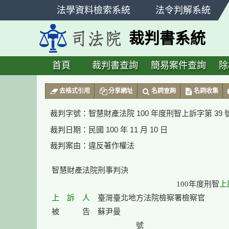
跳
法學資料檢索系統
法令判解系統
至
主
裁判書系統
要
內
容
首頁
裁判書查詢
簡易案件查詢
除
:::
去格式引用
分享網址
名詞查詢
名詞收集
裁判字號：
智慧財產法院 100 年度刑智上訴字第 39
裁判日期：
民國 100 年 11 月 10 日
裁判案由：
違反著作權法
智慧財產法院刑事判決

　　　　　　　　　　　　　　　　 100年度刑智
上
上　訴　人
　臺灣臺北地方法院檢察署檢察官

被　　　告　蘇尹曼
