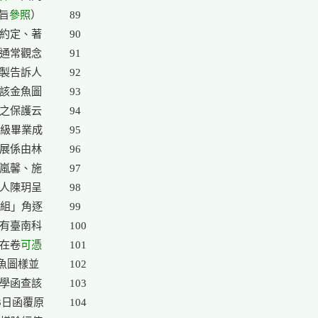
意旨
參照
）

89

約定、著

90

通常觀念

91

製告訴人

92

該金魚圖

93

之保護云

94

級畢業成

95

展係由林

96

嵐馨、施

97

人陳玥呈

98

組」角逐

99

有臺南科

100

份在卷
可憑
101

魚圖樣並

102

學函查該

103

3日函覆原

104
