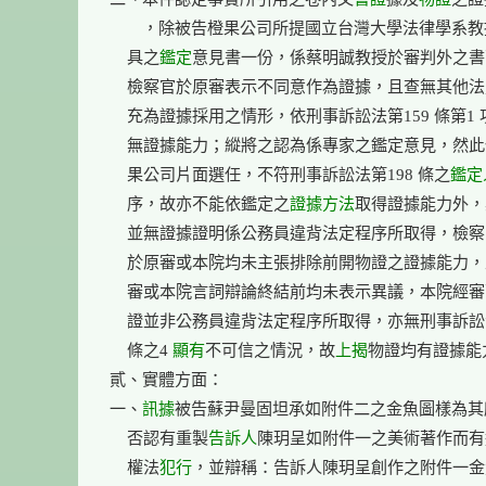
　　，除被告橙果公司所提國立台灣大學法律學系教
    具之
鑑定
意見書一份，係蔡明誠教授於審判外之書
    檢察官於原審表示不同意作為證據，且查無其他法
    充為證據採用之情形，依刑事訴訟法第159 條第1 
    無證據能力；縱將之認為係專家之鑑定意見，然此
    果公司片面選任，不符刑事訴訟法第198 條之
鑑定
    序，故亦不能依鑑定之
證據方法
取得證據能力外，
    並無證據證明係公務員違背法定程序所取得，檢察
    於原審或本院均未主張排除前開物證之證據能力
    審或本院言詞辯論終結前均未表示異議，本院經審
    證並非公務員違背法定程序所取得，亦無刑事訴訟法
    條之4 
顯有
不可信之情況，故
上揭
物證均有證據能力
貳、實體方面：

一、
訊據
被告蘇尹曼固坦承如附件二之金魚圖樣為其
    否認有重製
告訴人
陳玥呈如附件一之美術著作而有
    權法
犯行
，並辯稱：告訴人陳玥呈創作之附件一金