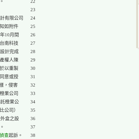


22

23

計有限公司

24

知如附件

25

10月間

26

台南科技

27

設計完成

28

產權人陳

29

於以重製

30

同意或授

31

樣，侵害

32

橙果公司

33

委託橙果公

34

比公司）

35

外盒之設

36

。

37

偵查
起訴。

38
