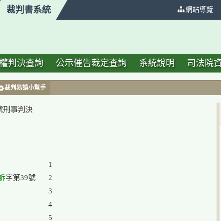
裁判書系統
:::
網站導覽
權判決查詢
公示催告裁定查詢
系統說明
司法院
裁判易讀小幫手
 號刑事判決
1

訴
2

3

4

5
