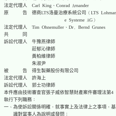
法定代理人　Carl King、Conrad Arnander

原　　　告　德商LTS洛曼治療系統公司（LTS Lohmann Th
　　　　　　　　　　　　　e Systeme AG）

法定代理人　Tim Ohnemuller、Dr. Bernd Grunes

共　　　同

訴訟代理人　牛豫燕律師

　　　　　　莊郁沁律師

　　　　　　黃柏維律師

　　　　　　朱淑尹

被　　　告　得生製藥股份有限公司

法定代理人　許海上

訴訟代理人　郭士功律師

本件應由技術審查官張子威依智慧財產案件審理法第4 
執行下列職務：

一、為使訴訟關係明確，就事實上及法律上之事項，基
　　識對當事人為說明或發問；
