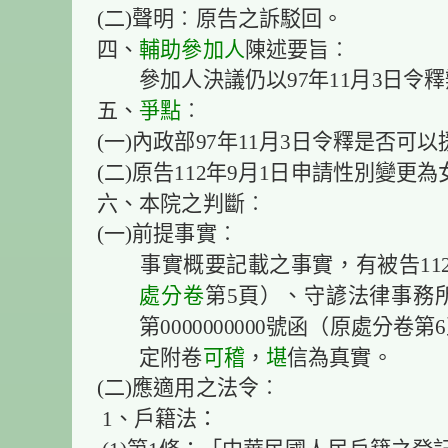
(二)聲明︰原告之訴駁回。
四、
輔助參加人
陳述要旨︰
參加人決議仍以97年11月3日令釋
五、
爭點
︰
(一)內政部97年11月3日令釋是否可
(二)原告112年9月1日申請性別變更
六、本院之判斷︰
(一)前提事實︰
事實概要記載之事實，有被告112
處分卷
第5頁）、守諺法律事務所11
第0000000000號函（原處分
定附卷
可稽
，
堪
信為真實。
(二)應適用之法令︰
1、戶籍法：