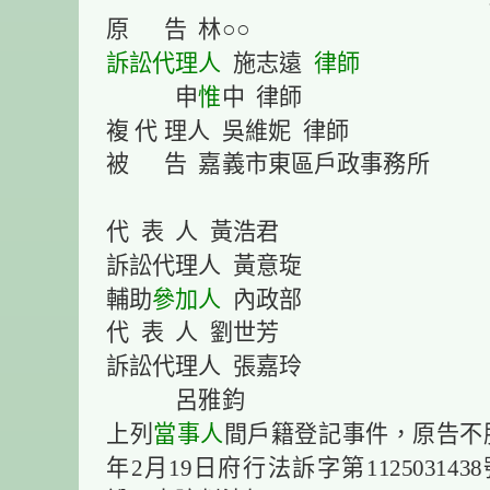
原 告 林○○
訴訟代理人
施志遠
律師
申
惟
中 律師
複 代 理人 吳維妮 律師
被 告 嘉義市東區戶政事務所
代 表 人 黃浩君
訴訟代理人 黃意琁
輔助
參加人
內政部
代 表 人 劉世芳
訴訟代理人 張嘉玲
呂雅鈞
上列
當事人
間戶籍登記事件，原告不服
年2月19日府行法訴字第112503143