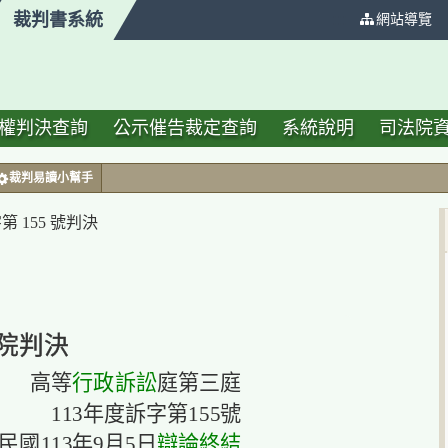
裁判書系統
:::
網站導覽
權判決查詢
公示催告裁定查詢
系統說明
司法院
裁判易讀小幫手
 155 號判決
院判決
高等
行政訴訟
庭第三庭
113年度訴字第155號
民國113年9月5日
辯論終結