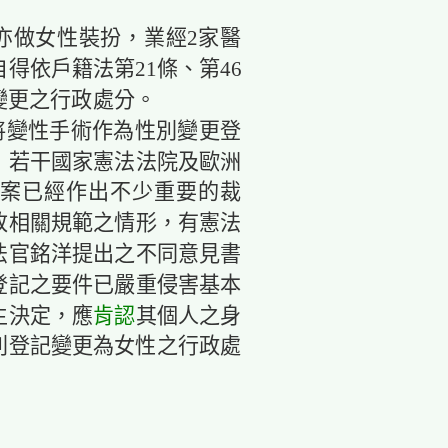
亦做女性裝扮，業經2家醫
得依戶籍法第21條、第46
變更之行政處分。
將變性手術作為性別變更登
：若干國家憲法法院及歐洲
案已經作出不少重要的裁
改相關規範之情形，有憲法
法官銘洋提出之不同意見書
登記之要件已嚴重侵害基本
主決定，應
肯認
其個人之身
別登記變更為女性之行政處