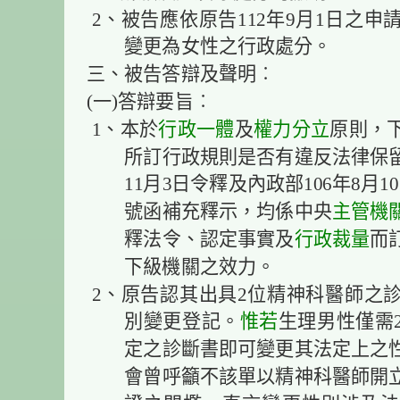
2、被告應依原告112年9月1日之
變更為女性之行政處分
三、被告答辯及聲明︰
(一)答辯要旨︰
1、本於
行政一體
及
權力分立
原則，
所訂行政規則是否有違反法律保留
11月3日令釋及內政部106年8月10日
號函補充釋示，均係中央
主管機
釋法令、認定事實及
行政裁量
而
下級機關之效力。
2、原告認其出具2位精神科醫師之
別變更登記。
惟若
生理男性僅需
定之診斷書即可變更其法定上之
會曾呼籲不該單以精神科醫師開