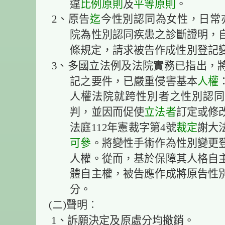
違
比例原則
及
平等原則
。
2、原告
迄
今性別認同為女性，日常
院為性別認同疾患之診斷證明，自
條規定，請求被告作成性別登記
3、多國立法例及法院實務已指出，
記之要件，已嚴重侵害基本
人權
人權法院就跨性別者之性別認同
判，並因而促使
立法者
訂定或修
法庭112年憲裁字第4號
裁定
謝大
可參
。將變性手術作為性別變更
人權。從而，基於保障其人格自
體自主權，被告應作成將原告性
分。
(二)聲明︰
1、訴願決定及原處分均撤銷。