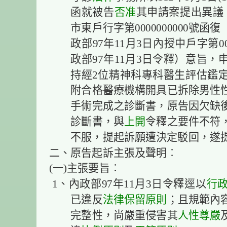
函就被告
否准
其申請案提出異議，
市東戶行字第0000000000號函
政部97年11月3日內授中戶字第00
政部97年11月3日令釋）意旨
持經2位精神科專科醫生評估鑑
附合格醫療機構開具已拆除男性
手術完成之診斷書，原告因欠缺
診斷書，與
上開
令釋之要件不符
不服，提起訴願遭決定駁回，遂
二、原告起訴主張及聲明︰
(一)主張要旨︰
1、內政部97年11月3日令釋逕以
行
已違反
法律保留原則
；且規範內
完整性，尚嚴重侵害其
人性尊嚴