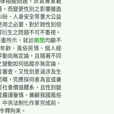
律相關問題，非其專業範
擾。而變更性別之影響層面
糾紛、人身安全等重大公益
使用之必要，對於跨性別但
等衍生之問題不可不重視。
明書所示，就診
期間
均顯不
年齡、風俗民情、個人經
浮動尚無定論，且隨著不同
之變動如何追蹤亦無定論，
從審查。又性別意涵涉及生
範疇，究應採何者為宜或兼
居社會價值體系，且性別變
當嚴謹審慎，兼顧我國風俗
。中央法制化作業完成前，
日令釋拘束。