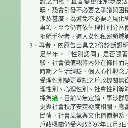
證之門檻，直言變更性別涉及法
疇，恐會引發不必要之爭議與困
涉及甚廣，為避免不必要之風化
事項，至今仍有依生理性別分區
拒絕手術者，進入女性私密領域
3、再者，依原告出具之2份診斷證
足半年。「性別認同」是否隨著
驗、社會價值觀等內外在條件而
時期之生活經驗、個人心性觀念
受理性別變更登記之戶政機關無
理性別、心理性別、社會性別等
採為
適
，目前尚無定論，事涉群
更與社會秩序安定極度相關，應
民情、社會風氣與文化值價體系
戶政機關仍受內政部97年11月3