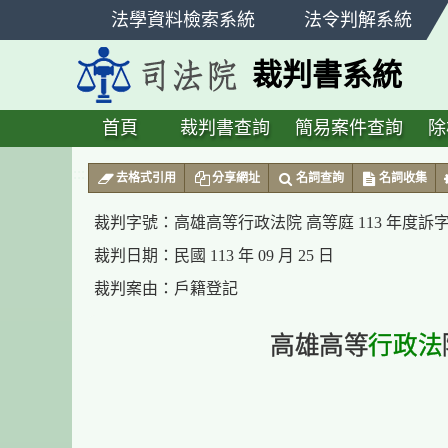
跳
法學資料檢索系統
法令判解系統
至
主
裁判書系統
要
內
容
首頁
裁判書查詢
簡易案件查詢
除
:::
去格式引用
分享網址
名詞查詢
名詞收集
裁判字號：
高雄高等行政法院 高等庭 113 年度訴字第
裁判日期：
民國 113 年 09 月 25 日
裁判案由：
戶籍登記
高雄高等
行政法