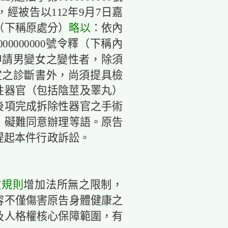
經被告以112年9月7日嘉
復（下稱原處分）
略以
：依內
00000000號令釋（下稱內
，申請男變女之變性者，除須
定之診斷書外，尚須提具檢
性器官（包括陰莖及睪丸）
後項完成拆除性器官之手術
，礙難同意辦理等語。原告
提起本件行政訴訟。
政規則
增加法所無之限制，
容不僅傷害原告身體健康之
及人格權核心保障範圍，有