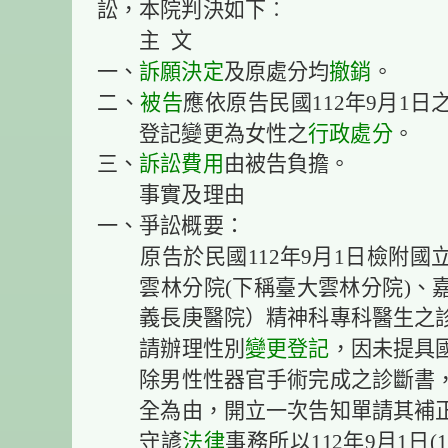
訟，本院判決如下︰
主 文
一、
訴願決定
及原處分均
撤銷
。
二、
被告
應依原告民國112年9月1
登記變更為女性之
行政處分
。
三、
訴訟費用
由被告負擔。
事實及理由
一、爭訟概要：
原告於民國112年9月1日檢附國
雲林分院(下稱臺大雲林分院)、
義長庚醫院）精神科專科醫生之
請辦理性別
變更登記
，因未提具
除男性性器官手術完成之診斷書
全為由，開立一次告知單請其補
守諺
法律
事務所以112年9月1日(11