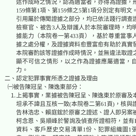
述作成時之情況，認為適當者，亦得為證據，
159條第1項、第159條之5第1項分別定有明
引用屬於傳聞證據之部分，均已依法踐行調查
檢察官、被告3人及辯護人於本院審理時，均
據能力（本院卷一第433頁），基於尊重當事
據之處分權，及證據資料愈豐富愈有助於真實
本院審酌該等證據作成時情況，並無違法取證
顯不可信之情形，以之作為證據應屬適當，
力。
二、認定犯罪事實所憑之證據及理由
㈠被告陳冠呈、陳逸東部分：
⒈上揭事實，業據被告陳冠呈、陳逸東於原審及
坦承不諱且互核一致(本院卷二第61頁)，核與
告林浩忠、賴庭鋐於原審之證述、證人即另案
柯念恩、吳順峰於警詢及偵查所證相符，並有
資料、客戶歷史交易清單1份、犯罪組織圖1