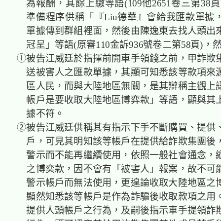
為報酬，其餘上繳等語(109他2651卷三第38
準備程序供稱「『Liu德華』會給我匯款單據
單據傳到群組裡面，然後由陳逸東去找人頭出
冠呈」等語(原審110金訴936號卷二第58頁)，
①被告江威廷於指揮前開車手領錢之前，甲詐欺
送被害人之匯款單據，其顯可知悉該等款項來
區人民，而與大陸地區無關，是其辯稱主觀上
帳戶是要收取大陸地區博弈款」等語，顯與其
據不符。
②被告江威廷供稱其有指示下手不斷購買、提供
戶，可見其明知該等帳戶在提供給詐欺集團後
警示而不能再繼續使用，依照一般社會通念，
之博奕款，因不會有「被害人」報案，故不可
警示帳戶而無法使用，更遑論收取大陸地區之
顯然知悉該等帳戶是作為詐騙後收取款項之用
提供人頭帳戶之行為，及嗣後指示車手提領詐