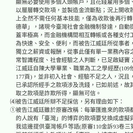
顯無必要使用多個人頭帳戶，且花錢雇用多個
以層層轉交款項，並製造金流斷點；況上開收
上全然不需任何基本技能，僅為收款後再行轉交
德華」，諸現今臺灣社會金融機制發達，自動
蓋率極高，而金融機構間相互轉帳或各種支付
為快速、安全、便利，而被告江威廷所從事者
獨立之薪資或報酬，從事此僅有單一業務內容
常智識程度、社會經驗之人判斷，已足啟疑竇
江威廷自陳大學畢業、職業為工之學經歷(109他
177頁)，並非初入社會、經驗不足之人，況且
已承認所經手之款項涉及洗錢，已如前述，故
取之款項是詐欺所得，顯無可信。
⑷被告江威廷所辯不足採信，另有理由如下：
①被告江威廷雖於原審改稱：每筆匯進來的款項
的人說有「臺灣」的博弈的款項要兌換成虛擬
我這邊提供臺灣帳戶等語(原審110金訴93卷三第