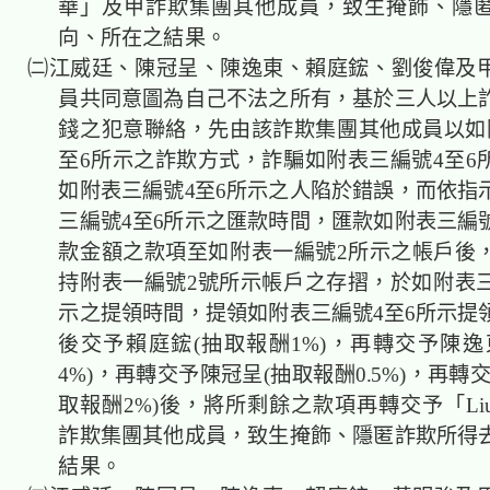
華」及甲詐欺集團其他成員，致生掩飾、隱
向、所在之結果。
㈡江威廷、陳冠呈、陳逸東、賴庭鋐、劉俊偉及
員共同意圖為自己不法之所有，基於三人以上
錢之犯意聯絡，先由該詐欺集團其他成員以如
至6所示之詐欺方式，詐騙如附表三編號4至6
如附表三編號4至6所示之人陷於錯誤，而依指
三編號4至6所示之匯款時間，匯款如附表三編號
款金額之款項至如附表一編號2所示之帳戶後
持附表一編號2號所示帳戶之存摺，於如附表三
示之提領時間，提領如附表三編號4至6所示提
後交予賴庭鋐(抽取報酬1%)，再轉交予陳逸
4%)，再轉交予陳冠呈(抽取報酬0.5%)，再轉
取報酬2%)後，將所剩餘之款項再轉交予「Li
詐欺集團其他成員，致生掩飾、隱匿詐欺所得
結果。