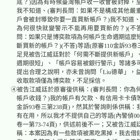
底？)因為有時候臺灣帳戶收一收會被封掉，
我不知道、(審判長問：如果不是構成其他嚴
戶會被封導致你要一直買新帳戶？)我不知道、
為何很快就變警示不能再用要買新的？)(不答
問：如果只是博奕款項為何帳戶生命週期這麼
斷買新的帳戶？)(不答)等語(原審110金訴93卷三
足見被告江威廷對於「何需不斷提供新帳戶」
週期很短」、「帳戶容易被銀行警示」等諸多
提出合理之說明，亦未曾詢問「Liu德華」，
收取款項僅為博奕款，不足採信。
④被告江威廷於原審復供稱：(審判長問：你為
帳戶收錢？)我的帳戶有欠款、有信用卡卡債等語
金訴93卷三第238頁)，然其於警詢則係供稱
有在用，所以我才不提供自己的等語(內警偵00000
卷一第73-74頁)，供述前後不一；又被告江
稱：本案因為有一些款項被黑吃黑掉，我去借