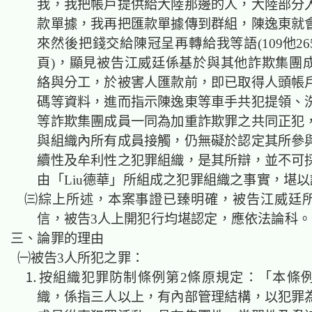
我，我把帳戶提供給大陸那邊的人，大陸部分
款單據，我再把匯款單據傳到群組，陳逸東就
來然後把錢交給陳冠呈再轉給我等語(109他265
頁)，顯見被告江威廷係基於與其他詐欺集團
絡與分工，於被害人匯款前，即已取得人頭帳
碼等資料，進而指示陳逸東等車手共犯提領、
等詐欺集團成員一同為加重詐欺罪之共同正犯
與組織內所有成員接觸，仍無礙於認定其所參
續性及牟利性之犯罪組織，是其所辯，並不可
由「Liu德華」所組成之犯罪組織之事實，堪
㈢綜上所述，本案事證已臻明確，被告江威廷
信，被告3人上開犯行均堪認定，應依法論
三、論罪的理由
㈠被告3人所犯之罪：
⒈按組織犯罪防制條例第2條原規定：「本條
織，係指三人以上，有內部管理結構，以犯罪