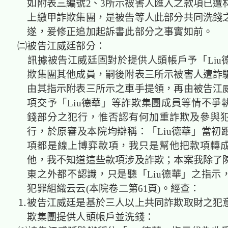
如附表三編號2、3所示被害人匯入之款項已遭
上繳甲詐欺集團，是被告等人此部分共同洗錢
遂，爰修正追加起訴書此部分之事實如前。
㈡被告江威廷部分：
訊據被告江威廷固對於提供人頭帳戶予「Liu
欺集團其他成員，嗣後附表三所示被害人遭詐
由其指示附表三所示之車手提領，再由被告江
項交予「Liu德華」等詐欺集團成員等情不爭
錢部分之犯行，惟否認有何加重詐欺及參與
行，於原審及本院均辯稱：「Liu德華」當初
項都是線上博弈款項，我只是幫他把款項轉
他，我不知道這些款項涉及詐欺；本案我除了
東之外都不認識，只是聽「Liu德華」之指示
犯罪組織云云(本院卷二第61頁)。經查：
⒈被告江威廷是基於三人以上共同詐欺取財之犯
欺集團提供人頭帳戶並洗錢：