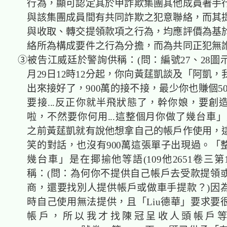
行為，顯可認定其於甲詐欺集團其他成員著手
與該集團成員間有共同詐欺之犯意聯絡，而其
與收取、轉交提領款項之行為，均應評價為基
絡所為構成要件之行為分擔，而為共同正犯無
③被告江威廷於警詢供稱：(問：編號27、28圖示
月29日12時12分起，你向黃莛凱談及「阿凱
出來接好了，900萬的接不接，最少你也賺個50
要接...反正你就半飛狀態了，幹你娘，要創
啦，不然要你何用...這整個月你做了幾台車」
之前黃莛凱就有說他想拿自己的帳戶作使用，
笑的對話，也沒有900萬這張單子出現過。「
幾台車」是在揶揄他等語(109他2651卷三第
稱：(問：為何你不提供自己帳戶去受款提領
商，還要找別人提供帳戶或做車手提款？)因
時自己使用無法提供，且「Liu德華」要求要
帳戶，所以我才找陳冠呈收人頭帳戶等