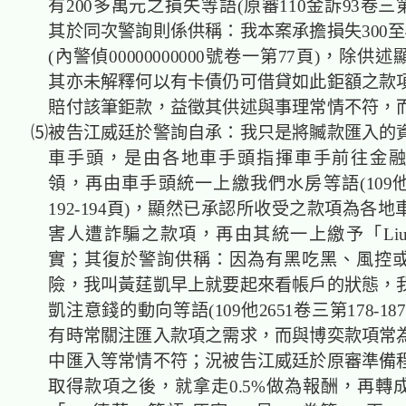
有200多萬元之損失等語(原審110金訴93卷三第
其於同次警詢則係供稱：我本案承擔損失300至
(內警偵00000000000號卷一第77頁)，除供
其亦未解釋何以有卡債仍可借貸如此鉅額之款
賠付該筆鉅款，益徵其供述與事理常情不符
⑸被告江威廷於警詢自承：我只是將贓款匯入的
車手頭，是由各地車手頭指揮車手前往金融
領，再由車手頭統一上繳我們水房等語(109他
192-194頁)，顯然已承認所收受之款項為各
害人遭詐騙之款項，再由其統一上繳予「Li
實；其復於警詢供稱：因為有黑吃黑、風控
險，我叫黃莛凱早上就要起來看帳戶的狀態，
凱注意錢的動向等語(109他2651卷三第178-1
有時常關注匯入款項之需求，而與博奕款項常
中匯入等常情不符；況被告江威廷於原審準備
取得款項之後，就拿走0.5%做為報酬，再轉