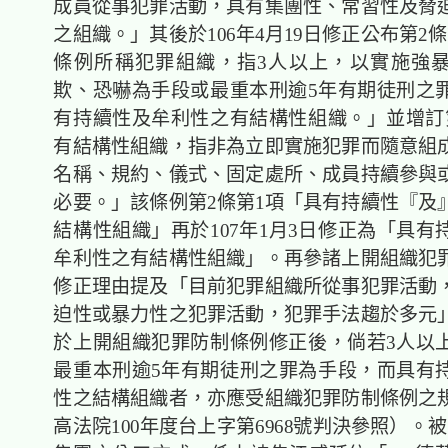
成員從事犯罪活動，具有集團性、常習性及脅
之組織。」其後於106年4月19日修正公布第2
條例所稱犯罪組織，指3人以上，以實施強
欺、恐嚇為手段或最重本刑逾5年有期徒刑之
有持續性及牟利性之有結構性組織。」並增訂
有結構性組織，指非為立即實施犯罪而隨意組
名稱、規約、儀式、固定處所、成員持續參與
必要。」該條例第2條第1項「具有持續性『及
結構性組織」再於107年1月3日修正為「具有
牟利性之有結構性組織」。再參諸上開組織犯
修正理由提及「目前犯罪組織所從事犯罪活動
迫性或暴力性之犯罪活動，犯罪手法趨於多元
於上開組織犯罪防制條例修正後，倘若3人以
最重本刑逾5年有期徒刑之罪為手段，而具有
性之結構組織者，亦應受組織犯罪防制條例之
高法院100年度台上字第6968號判決參照）。