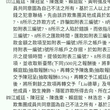
㈢江威廷、陳冠呈、陳逸東、賴庭鋐、黃明強及
員共同意圖為自己不法之所有，基於三人以上
錢之犯意聯絡，先由該詐欺集團其他成員於
7、8所示之詐欺方式，詐騙如附表三編號7、8
如附表三編號7、8所示之人陷於錯誤，而依指
三編號7、8所示之匯款時間，匯款如附表三編號
款金額之款項至如附表一編號3所示之帳戶後
持附表一編號3號所示帳戶之存摺，於如附表三
示之提領時間，提領如附表三編號7、8所示
項，並收取新臺幣(下同)500元之報酬後，將
賴庭鋐(抽取報酬1%)，再轉交予陳逸東(抽取報
交予陳冠呈(抽取報酬0.5%)，再轉交予江威廷(
後，將所剩餘之款項再轉交予「Liu德華」及
他成員，致生掩飾、隱匿詐欺所得去向、所在
㈣江威廷、陳冠呈、陳逸東、賴庭鋐、林浩忠、
欺集團成員共同意圖為自己不法之所有，基於