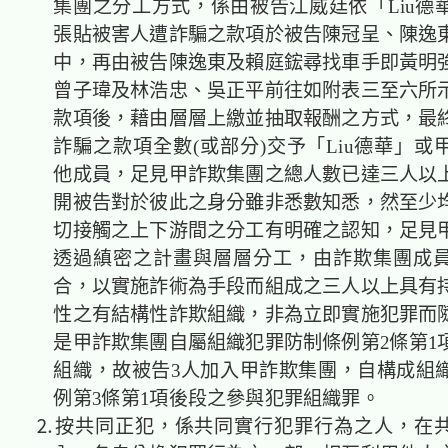
集團之分工方式，係由被告江威廷依「Liu德
張貼被害人遭詐騙之款項於被告陳冠呈、陳逸
中，再由被告陳逸東及賴庭鋐尋找車手即黃明
曾子瑋及林浩忠、吳正平前往如附表三至六所
款項後，藉由層層上繳並抽取報酬之方式，最
詐騙之款項全數(或部分)交予「Liu德華」或
他成員，足見甲詐欺集團之總人數已達三人以
開被告對於彼此之身分雖非悉數知悉，然至少
切接觸之上下游間之分工有明確之認知，足見
透過縝密之計畫與層層分工，由詐欺集團成
合，以實施詐術為手段而組成之三人以上具有
性之有結構性詐欺組織，非為立即實施犯罪而
是甲詐欺集團自屬組織犯罪防制條例第2條第1
組織，故被告3人加入甲詐欺集團，自構成組
例第3條第1項後段之參與犯罪組織罪。
⒉按共同正犯，係共同實行犯罪行為之人，在