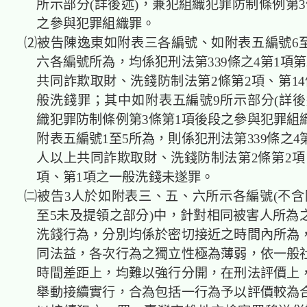
所示部分(詳後述)，兼犯組織犯罪防制條例第3
之參與犯罪組織罪。
⑵被告陳逸東如附表三各編號、如附表五編號6至
六各編號所為，均係犯刑法第339條之4第1項
共同詐欺取財、洗錢防制法第2條第2項、第14
般洗錢罪；其中如附表五編號9所示部分(詳後
織犯罪防制條例第3條第1項後段之參與犯罪組
附表五編號1至5所為，則係犯刑法第339條之4
人以上共同詐欺取財、洗錢防制法第2條第2項、
項、第1項之一般洗錢未遂罪。
㈡被告3人於如附表三、五、六所示各編號(不含
至5未及提領之部分)中，針對相同被害人所為
洗錢行為，分別均係於密切接近之時間內所為
同法益，各次行為之獨立性極為薄弱，依一般
時間差距上，均難以強行分開，在刑法評價上
舉動接續實行，合為包括一行為予以評價較為