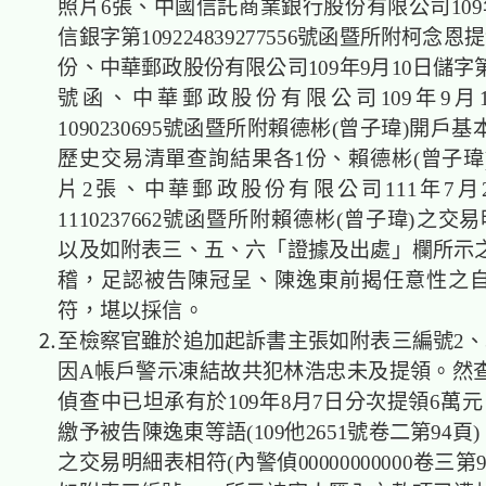
照片6張、中國信託商業銀行股份有限公司109
信銀字第109224839277556號函暨所附柯念
份、中華郵政股份有限公司109年9月10日儲字第10
號函、中華郵政股份有限公司109年9月
1090230695號函暨所附賴德彬(曾子瑋)開戶
歷史交易清單查詢結果各1份、賴德彬(曾子瑋
片2張、中華郵政股份有限公司111年7月
1110237662號函暨所附賴德彬(曾子瑋)之交
以及如附表三、五、六「證據及出處」欄所示
稽，足認被告陳冠呈、陳逸東前揭任意性之
符，堪以採信。
⒉至檢察官雖於追加起訴書主張如附表三編號2、
因A帳戶警示凍結故共犯林浩忠未及提領。然
偵查中已坦承有於109年8月7日分次提領6萬
繳予被告陳逸東等語(109他2651號卷二第94頁
之交易明細表相符(內警偵00000000000卷三第