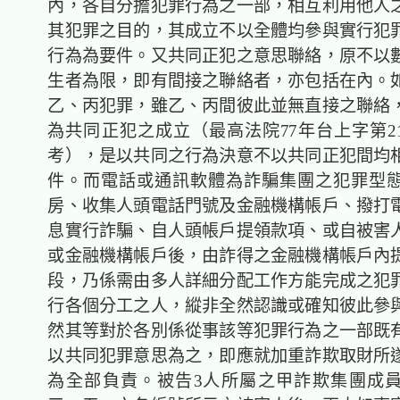
內，各自分擔犯罪行為之一部，相互利用他人
其犯罪之目的，其成立不以全體均參與實行犯
行為為要件。又共同正犯之意思聯絡，原不以
生者為限，即有間接之聯絡者，亦包括在內。
乙、丙犯罪，雖乙、丙間彼此並無直接之聯絡
為共同正犯之成立（最高法院77年台上字第21
考），是以共同之行為決意不以共同正犯間均
件。而電話或通訊軟體為詐騙集團之犯罪型
房、收集人頭電話門號及金融機構帳戶、撥打
息實行詐騙、自人頭帳戶提領款項、或自被害
或金融機構帳戶後，由詐得之金融機構帳戶內
段，乃係需由多人詳細分配工作方能完成之犯
行各個分工之人，縱非全然認識或確知彼此參
然其等對於各別係從事該等犯罪行為之一部既
以共同犯罪意思為之，即應就加重詐欺取財所
為全部負責。被告3人所屬之甲詐欺集團成