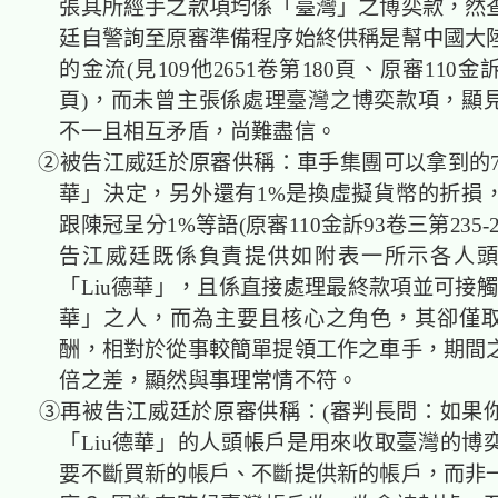
張其所經手之款項均係「臺灣」之博奕款，然
廷自警詢至原審準備程序始終供稱是幫中國大
的金流(見109他2651卷第180頁、原審110金
頁)，而未曾主張係處理臺灣之博奕款項，顯
不一且相互矛盾，尚難盡信。
②被告江威廷於原審供稱：車手集團可以拿到的7%
華」決定，另外還有1%是換虛擬貨幣的折損
跟陳冠呈分1%等語(原審110金訴93卷三第235-
告江威廷既係負責提供如附表一所示各人
「Liu德華」，且係直接處理最終款項並可接觸
華」之人，而為主要且核心之角色，其卻僅取得
酬，相對於從事較簡單提領工作之車手，期間
倍之差，顯然與事理常情不符。
③再被告江威廷於原審供稱：(審判長問：如果
「Liu德華」的人頭帳戶是用來收取臺灣的博
要不斷買新的帳戶、不斷提供新的帳戶，而非