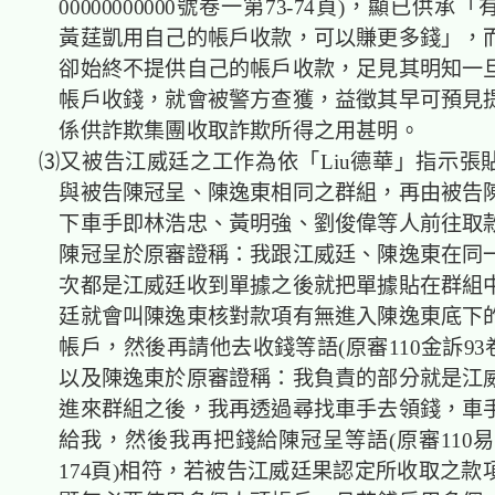
00000000000號卷一第73-74頁)，顯已供
黃莛凱用自己的帳戶收款，可以賺更多錢」，
卻始終不提供自己的帳戶收款，足見其明知一
帳戶收錢，就會被警方查獲，益徵其早可預見
係供詐欺集團收取詐欺所得之用甚明。
⑶又被告江威廷之工作為依「Liu德華」指示張
與被告陳冠呈、陳逸東相同之群組，再由被告
下車手即林浩忠、黃明強、劉俊偉等人前往取
陳冠呈於原審證稱：我跟江威廷、陳逸東在同
次都是江威廷收到單據之後就把單據貼在群組
廷就會叫陳逸東核對款項有無進入陳逸東底下
帳戶，然後再請他去收錢等語(原審110金訴93卷
以及陳逸東於原審證稱：我負責的部分就是江
進來群組之後，我再透過尋找車手去領錢，車
給我，然後我再把錢給陳冠呈等語(原審110易42
174頁)相符，若被告江威廷果認定所收取之款