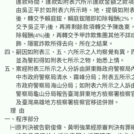
匯款時間，匯款如附表六所示匯款金額之款項
由吳正平於如附表六所示時、地，提領如附
後，轉交予賴庭鋐，賴庭鋐隨即扣除報酬(2%，
交予吳正平)後，再將剩餘款項轉交予陳逸東
除報酬(4%)後，再轉交予甲詐欺集團其他不詳
飾、隱匿詐欺所得去向、所在之結果。
四、嗣因如附表三、五、六所示之人均察覺有異，
並為警扣得如附表七所示之物，始悉上情。
五、案經附表三所示之人分訴由屏東縣政府警察局
中市政府警察局清水、霧峰分局；附表五所示
市政府警察局海山分局；如附表六所示之人訴
警察局龜山分局報告臺灣屏東地方檢察署檢察
及臺灣高雄地方檢察署檢察官移送併辦。
理 由
一、程序部分
㈠原判決被告劉俊偉、黃明強業經原審判決有罪