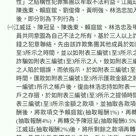
性」之結構性犯罪集團以牟取不法利益。江威
陳逸東、賴庭鋐、劉俊偉、黃明強、林浩忠加
後，即分別為下列行為：
㈠江威廷、陳冠呈、陳逸東、賴庭鋐、林浩忠及
員共同意圖為自己不法之所有，基於三人以上
錢之犯意聯絡，先由該詐欺集團其他成員於如
至3所示之時間，並以如附表三編號1至3所示
詐騙如附表三編號1至3所示之人，致如附表三編
之人陷於錯誤，而依指示，於如附表三編號1至
時間，匯款如附表三編號1至3所示匯款金額之
一編號1所示之帳戶後，復由林浩忠持如附表一
戶之存摺，於如附表三編號1至3所示之提領時
表三編號1至3所示金額之款項，並抽取各款項
酬後，將款項交予賴庭鋐(抽取報酬1%)，再
(抽取報酬4%)，再轉交予陳冠呈(抽取報酬0.5
江威廷(抽取報酬2%)後，將所剩餘之款項再轉