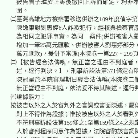
被告曾子瑋於上訴後撤回上訴而確定，均非
圍。
㈡臺灣高雄地方檢察署移送併辦之109年度偵字第2
陳逸東對劉惠婷6人詐欺犯行，經核與檢察官
為相同之犯罪事實，為同一案件(併辦被害人
增加一筆25萬元匯款、併辦被害人劉惠婷部分，
萬元匯款)，爰併予審理(本院卷一第227、299頁
㈢【被告經合法傳喚，無正當之理由不到庭者
述，逕行判決。】，刑事訴訟法第371條定有
陳冠呈於本院審理期日經合法傳喚(本院卷二第9
無正當理由不到庭，依法爰不待其陳述，逕行
㈣證據能力：
按被告以外之人於審判外之言詞或書面陳述，屬
則上不得作為證據；惟按被告以外之人於審判
不符刑事訴訟法第159條之1至第159條之4之
人於審判程序同意作為證據，法院審酌該言詞