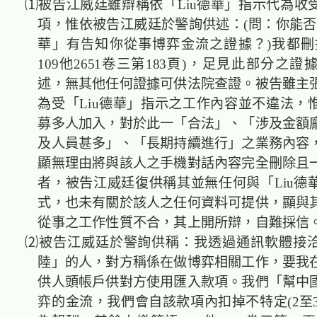
⑴被告江威廷雖辯稱依「Liu德華」指示代為收
項，惟依被告江威廷於警詢供述：(問：你能否提
華」有告知你從事博弈金流之證據？)我都刪
109他2651卷三第183頁)，足見此部分之
述，無其他任何證據可供法院查證。被告雖主
為受「Liu德華」指示之工作內容並不違法，
募多人加入，對於此一「合法」、「涉及金額
及人員甚多」、「長期持續進行」之業務內容
顯無理由將與該人之手機對話內容完全刪除且
者，被告江威廷復供稱其並無任何與「Liu德
式，也未有關於該人之任何資料可提供，顯與
從事之工作性質不合，其上開所辯，自難採
⑵被告江威廷於警詢供稱：我透過通訊軟體接
陸」的人，對方稱係在做博弈相關工作，要我
供人頭帳戶供對方使用匯入款項。我們「幫中
弈的金流，我們會自該款項內扣掉不特定(2至3