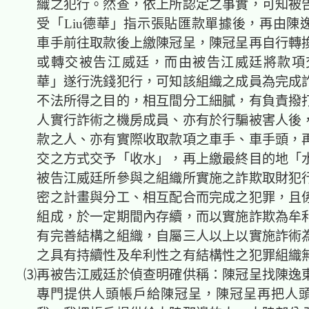
織之犯行。然查，依上所認定之事實，可知被
受「Liu德華」指示張貼匯款單據後，再由陳
車手前往取款後上繳陳冠呈，陳冠呈再自行轉
或轉交被告江威廷，而由被告江威廷將款項交
華」遂行洗錢犯行，可知該組織之成員為完成
不法所得之目的，相互間分工細膩，有負責撥
人實行詐術之機房成員、亦有於行騙被害人後
款之人、亦有實際收取款項之車手、車手頭，
交之方式交予「收水」，再上繳最終目的地「
被告江威廷所參與之組織所實施之詐欺取財犯
密之計畫與分工、相互配合而完成之犯罪，且
組成，於一定期間內存續，而以實施詐欺為牟
有完善結構之組織，自屬三人以上以實施詐術
之具有持續性及牟利性之有結構性之犯罪組
⑶再被告江威廷於偵查明確供稱：陳冠呈找陳逸
專門提供人頭帳戶給陳冠呈，陳冠呈再把人