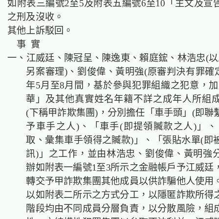
如附表三編號2至5及附表五編號6至10「主文及宣
之刑及沒收。
其他上訴駁回。
事 實
一、江威廷、陳冠呈、陳逸東、賴庭鋐、林浩忠(以
另案審理)、劉俊偉、黃明強(原審判決有罪確定
年5月至8月間，基於參與犯罪組織之犯意，加入
華」及其他真實姓名年籍不詳之成年人所組
(下稱甲詐欺集團)，分別擔任「車手頭」(即聯
予車手之人)、「車手(即提領贓款之人)」、
取、彙集車手領得之贓款)」、「張貼水單(即
訊)」之工作，並由林浩忠、劉俊偉、黃明強
辦如附表一編號1至3所示之金融帳戶予江威廷
轉交予甲詐欺集團其他成員以供詐騙他人使用
以如附表二所示之方式分工，以隱匿詐欺所得
階段均由不同成員分層負責，以分散風險，組