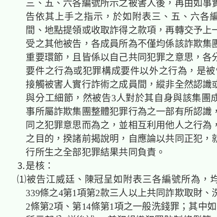
三、五、六各編號所示之被害人後，再由如事
告依其上手之指示，於如附表三、五、六各
間、地點提領或收取詐得之款項，再轉交予上
受之其他被告，各成員所為不僅均係該詐欺集
重要環節，且皆係以自己共同犯罪之意思，各
要件之行為或犯罪構成要件以外之行為，是被
接觸被害人實行詐術之成員間，縱非全然認識
與分工細節，然被告3人對於其自身與該集團
事所屬詐欺集團整體犯罪行為之一部有所認識
同之犯罪意思而為之，並相互利用他人之行為
之目的，揆諸前揭說明，自應論以共同正犯，
行所生之全部犯罪結果共同負責。
⒊是核：
⑴被告江威廷、陳冠呈如附表三各編號所為，
339條之4第1項第2款三人以上共同詐欺取財
2條第2項、第14條第1項之一般洗錢罪；其中