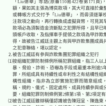
「Liu德華」等語(原審110易422卷第171頁
額，果如其主張為博奕款項，其大可直接於彙
或轉帳方式交付予「Liu德華」，而毋須逐筆
注款項之動向，再行轉換成虛擬貨幣，可見其
款項必為須製造金流斷點之犯罪所得，且早已
頭帳戶收取，及指揮車手提領之款項為甲詐欺
得，故被告江威廷主觀上有與甲詐欺集團成員
之犯意聯絡，堪以認定。
⒉被告江威廷有參與詐欺集團犯罪組織之犯行
⑴按組織犯罪防制條例所稱犯罪組織，指三人以
暴、脅迫、詐術、恐嚇為手段或最重本刑逾5
罪，所組成具有持續性或牟利性之有結構性組
構性組織，指非為立即實施犯罪而隨意組成
稱、規約、儀式、固定處所、成員持續參與或
要，組織犯罪防制條例第2條第1項、第2項定
⑵被告江威廷雖辯稱僅認識被告陳冠呈、陳逸東