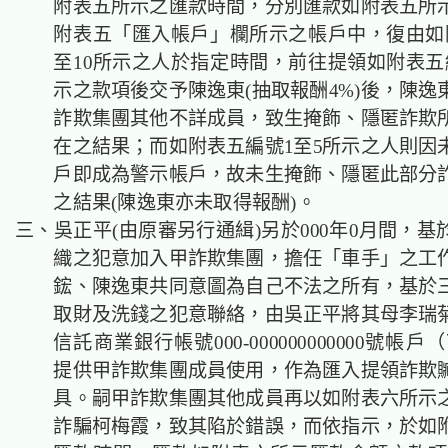
附表五所示之匯款時間，分別匯款如附表五所
附表五「匯入帳戶」欄所示之帳戶中，復由如
至10所示之人於指定時間，前往提領如附表五編
示之款項後交予陳逸東(抽取報酬4%)後，陳逸
詐欺集團其他不詳成員，致生掩飾、隱匿詐欺
在之結果；而如附表五編號1至5所示之人則因
戶即成為警示帳戶，故未生掩飾、隱匿此部分
之結果(陳逸東亦未取得報酬)。
三、吳正平(由原審另行通緝)另於000年0月間，
織之犯意加入甲詐欺集團，擔任「車手」之工
鋐、陳逸東共同意圖為自己不法之所有，基於
取財及洗錢之犯意聯絡，由吳正平將其母李瑞
信託商業銀行帳號000-000000000000號帳
提供甲詐欺集團成員使用，作為匯入提領詐欺
具。嗣甲詐欺集團其他成員再以如附表六所示
詐騙柯梅霞，致其陷於錯誤，而依指示，於如