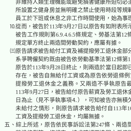
非維持人類生理機能或避免損害健康所迫切必
所設置之健身房並無明確之禁止使用時段等規
員工於下班或休息之非工作時間使用，始為事
⒑從而，被告於113年9月27日以原告有如附表所
被告工作規則第6.9.4.6.5條規定、勞基法第12
規定單方終止兩造間勞動契約，應屬有據。
㈢原告請求被告給付工資及補提撥勞工退休金部
系爭聘僱契約既由被告依勞動基準法第12條第1
原告於113年9月28日終止，則兩造於當日起
存在，被告自無給付工資或為原告依勞退條例第
提撥勞工退休金之義務。又兩造不爭執原告
113年9月27日，被告給付原告薪資及勞工退
日為止（見不爭執事項⒋），可知被告亦無積
未給付之情形，則原告請求被告給付自113年1
工資及提撥勞工退休金，均屬無據。
五、綜上所述，原告依民事訴訟法第247條、兩造