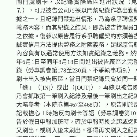
閘門處刷卡，以紀錄實際廠區進出狀況（
⒎），可見被告公司乃採以門禁紀錄作為出勤
據之一，且紀錄門禁進出情形，乃為系爭聘僱
義務內容，而其紀錄之結果，即為被告管理員
之依據。復參以原告履行系爭聘僱契約亦須善
誠實信用方法提供勞務之附隨義務，足認原告
內容負有以通常使用方法如實紀錄之義務。然觀
年6月1日至同年8月18日間進出被告廠區之完
錄（勞專調卷第178至230頁、不爭執事項⒐
刷卡出入被告廠區，當日門禁紀錄只會於同一
「進」（[IN]）或出（[OUT]），再綜以被
乃會抓取第一筆刷入紀錄及最後一筆刷出之紀
大略參考（本院卷第467至468頁），原告則
記載擔心工時始反向刷卡等語（勞專調卷第10
告於假日申報加班時，確於申報時段之起或迄
又刷出，或刷入後未刷出，卻得再次刷入之紀