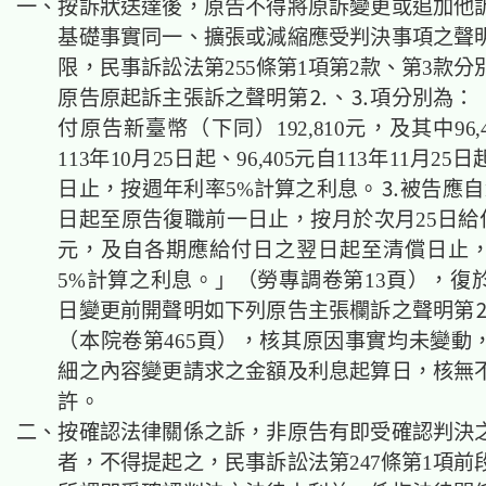
一、按訴狀送達後，原告不得將原訴變更或追加他
基礎事實同一、擴張或減縮應受判決事項之聲
限，民事訴訟法第255條第1項第2款、第3款
原告原起訴主張訴之聲明第⒉、⒊項分別為：
付原告新臺幣（下同）192,810元，及其中96,
113年10月25日起、96,405元自113年11月2
日止，按週年利率5%計算之利息。⒊被告應自11
日起至原告復職前一日止，按月於次月25日給付原
元，及自各期應給付日之翌日起至清償日止
5%計算之利息。」（勞專調卷第13頁），復於1
日變更前開聲明如下列原告主張欄訴之聲明第
（本院卷第465頁），核其原因事實均未變動
細之內容變更請求之金額及利息起算日，核無
許。
二、按確認法律關係之訴，非原告有即受確認判決
者，不得提起之，民事訴訟法第247條第1項前