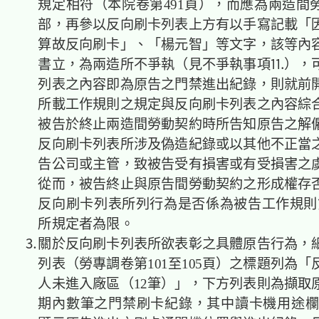
規定相符（本院卷第491頁），而應為兩造間
部，再參以反向刷卡列表上方有以手寫記載「
算故反向刷卡」、「楊元智」等文字，該等內
書立，為兩造所不爭執（見不爭執事項⒒），
列表之內容即為原告之門禁進出紀錄，則就前
所載工作規則之規定與反向刷卡列表之內容綜
被告於終止兩造間勞動契約時所告知原告之解
反向刷卡列表所涉及偽造紀錄或以其他不正當
告公司或主管，致被告受有損害或有受損害之
從而，被告終止與原告間勞動契約之形成權存
反向刷卡列表所列行為是否係為被告工作規則第6.9
所規定者為限。
⒊關於反向刷卡列表所欲表彰之具體原告行為，
列表（勞專調卷第101至105頁）之標題列為
人未進入廠區（12筆）」，下方列表則為擷取
期內數筆之門禁刷卡紀錄，其中讀卡機用途欄