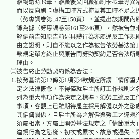
離場逾時39筆、離廠後又回廠補刷卡42筆等異
而以反向刷卡虛構工時方式掩蓋其工時不足之
（勞專調卷第147至150頁），並提出該期間
錄為據（勞專調卷第161至246頁），然被告
解僱前告知原告前述具體行為亦屬違反工作規
由之證明，則自不能以之作為被告依勞基法第12
款規定單方終止與原告間勞動契約是否合法所
理由。
㈡被告終止勞動契約係為合法：
⒈按勞基法第12條第1項第4款規定所謂「情節重
定之法律概念，不得僅就雇主所訂工作規則之
列為重大事項作為決定之標準，須勞工違反工
事項，客觀上已難期待雇主採用解僱以外之懲
其僱傭關係，且雇主所為之解僱與勞工之違規
須屬相當，方屬上開勞基法規定之「情節重大
違規行為之態樣、初次或累次、故意或過失、