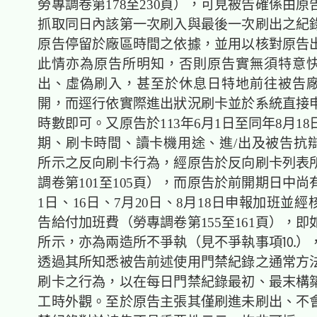
勞專調卷第178至230頁），可見被告確係由
抓取同日內該第一次刷入與最後一次刷出之紀
原告停留於廠區時間之依據，並用以核對原告
此情亦為原告所明知，否則原告實無須特意
出、虛偽刷入，甚至於休息日特地前往被告
開，而逕行依實際進出狀況刷卡並於系統直接
時數即可。又原告於113年6月1日至同年8月1
期、刷卡時間、讀卡機用途、進/出及被告抗
所示之反向刷卡行為，經原告於反向刷卡列表
調卷第101至105頁），而原告於前開期日中尚有
1日、16日、7月20日、8月18日申報加班並
告給付加班費（勞專調卷第155至161頁），
所示，亦為兩造所不爭執（見不爭執事項⒑）
透過其所知悉被告前述使用門禁紀錄之通常方
刷卡之行為，以在每日門禁紀錄最初、最末構
工時外觀。至於原告主張其僅刷進未刷出、不