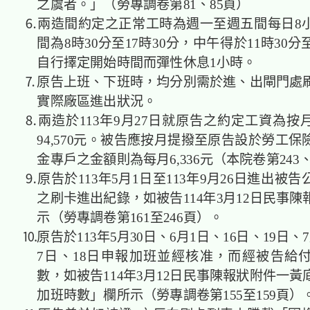
之虞者。」（勞專調卷第81、85頁）
⒍兩造間約定之正常工時為週一至週五間每日8
間為8時30分至17時30分，中午得於11時30分至
自行擇定開始時間而彈性休息1小時。
⒎原告上班、下班時，均分別需於進、出閘門處
實際廠區進出狀況。
⒏兩造於113年9月27日就原告之約定工資為按
94,570元。被告應按月提撥至原告設於勞工
金專戶之金額則為每月6,336元（本院卷第243、
⒐原告於113年5月1日至113年9月26日進出被
之刷卡進出紀錄，如被告114年3月12日民事
示（勞專調卷第161至246頁）。
⒑原告於113年5月30日、6月1日、16日、19日、7
7日、18日申報加班並經核准，而經被告給
數，如被告114年3月12日民事陳報狀附件一
加班時數」欄所示（勞專調卷第155至159頁）