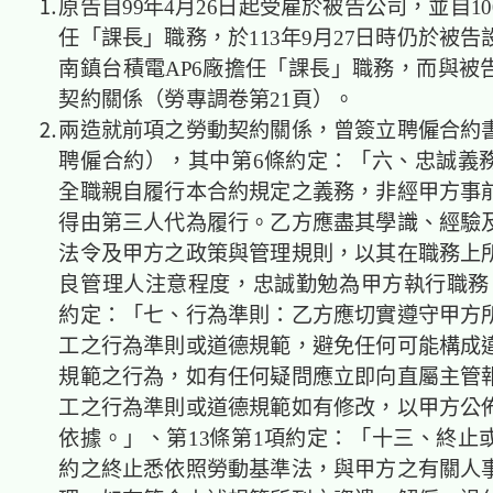
⒈原告自99年4月26日起受雇於被告公司，並自1
任「課長」職務，於113年9月27日時仍於被
南鎮台積電AP6廠擔任「課長」職務，而與被
契約關係（勞專調卷第21頁）。
⒉兩造就前項之勞動契約關係，曾簽立聘僱合約
聘僱合約），其中第6條約定：「六、忠誠義
全職親自履行本合約規定之義務，非經甲方事
得由第三人代為履行。乙方應盡其學識、經驗
法令及甲方之政策與管理規則，以其在職務上
良管理人注意程度，忠誠勤勉為甲方執行職務
約定：「七、行為準則：乙方應切實遵守甲方
工之行為準則或道德規範，避免任何可能構成
規範之行為，如有任何疑問應立即向直屬主管
工之行為準則或道德規範如有修改，以甲方公
依據。」、第13條第1項約定：「十三、終止
約之終止悉依照勞動基準法，與甲方之有關人