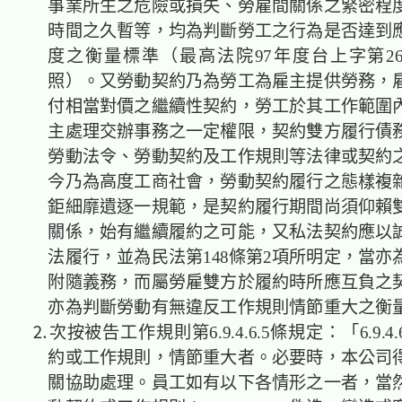
事業所生之危險或損失、勞雇間關係之緊密程
時間之久暫等，均為判斷勞工之行為是否達到
度之衡量標準（最高法院97年度台上字第26
照）。又勞動契約乃為勞工為雇主提供勞務，
付相當對價之繼續性契約，勞工於其工作範圍
主處理交辦事務之一定權限，契約雙方履行債
勞動法令、勞動契約及工作規則等法律或契約
今乃為高度工商社會，勞動契約履行之態樣複
鉅細靡遺逐一規範，是契約履行期間尚須仰賴
關係，始有繼續履約之可能，又私法契約應以
法履行，並為民法第148條第2項所明定，當亦
附隨義務，而屬勞雇雙方於履約時所應互負之
亦為判斷勞動有無違反工作規則情節重大之衡
⒉次按被告工作規則第6.9.4.6.5條規定：「6.9.
約或工作規則，情節重大者。必要時，本公司
關協助處理。員工如有以下各情形之一者，當