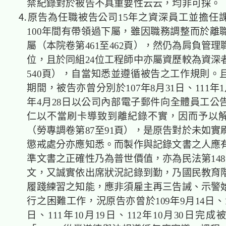
禁紀錄對於被告不具重要性云云，均非可採。
⒋原告為任職被告公司15年之資深員工並擔任
100年間有帶領過下屬，雖因職務調整而於離
屬（本院卷第461至462頁），然仍為肩負管
位，且於同組24位工程師中亦屬資歷較為資深
540頁），自當知悉並遵循被告之工作規則。
期間，被告亦曾分別於107年8月31日、111年1月
年4月28日以公司內部電子郵件向全體員工公
仁以不當刷卡導致到離紀錄不實，因而予以
（勞專調卷第87至91頁），是原告對於未如實
懲戒處分亦應知悉。而製作與記錄文書之人應
準文書之正確性乃為普世價值，亦為民法第148
文，又誠實依出席狀況記錄到勤，乃國民教育
履踐練習之知能，應非須雇主再三告誡、示警
行之困難工作，況原告亦曾於109年9月14日、11
日、111年10月19日、112年10月30日完