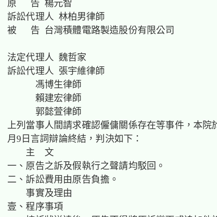
原 告 楊元智
訴訟代理人 林柏男律師
被 告 台灣積體電路製造股份有限公司
法定代理人 魏哲家
訴訟代理人 張宇維律師
馮博生律師
賴建宏律師
郭懿萱律師
上列當事人間請求確認僱傭關係存在等事件，本院於民
月9日言詞辯論終結，判決如下：
主 文
一、原告之訴及假執行之聲請均駁回。
二、訴訟費用由原告負擔。
事實及理由
壹、程序事項