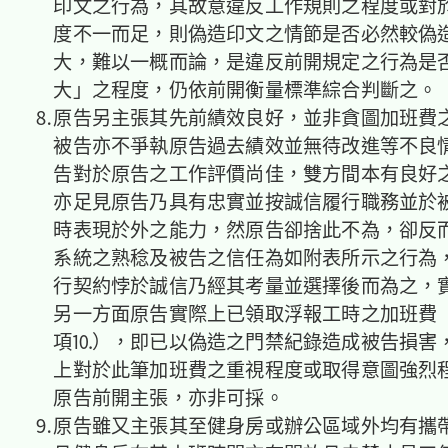
印文之行為，其故意違反工作規則之程度或對
度不一而足，則偽造印文之情節是否必然較偽
大，難以一概而論，是違反前開規定之行為是
大」之程度，仍依前開衡量標準綜合判斷之。
⒏原告另主張其先前績效良好，並非貪圖加班費
被告亦不爭執原告過去績效並無待改進等不良
告對於原告之工作評價尚佳，雙方間本有良好
亦足見原告乃具有忠實並按誠信履行職務並於
時表現於外之能力，然原告卻捨此不為，卻反
系統之熟稔及被告之信任為如附表所示之行為
行契約悖於誠信乃經其考量並選擇後而為之，
另一方面原告實際上已領取浮報工時之加班費
項⒑），即已以偽造之門禁紀錄造成被告損害
上對於此筆加班費之重視程度或取得意圖強烈
原告前開主張，亦非可採。
⒐原告雖又主張其至健身房或辦公區域外均有攜