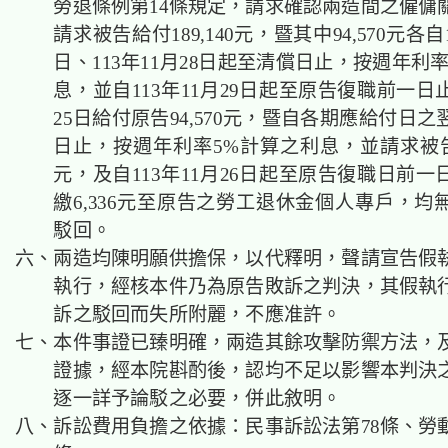
勞退條例第14條規定，請求確認兩造間之僱傭
請求被告給付189,140元，暨其中94,570元各自1
日、113年11月28日起至清償日止，按週年利
息，並自113年11月29日起至原告復職前一
25日給付原告94,570元，暨自各期應給付日
日止，按週年利率5%計算之利息，並請求被告提
元，及自113年11月26日起至原告復職日前
繳6,336元至原告之勞工退休金個人專戶，均
駁回。
六、兩造均陳明願供擔保，以代釋明，聲請宣告假
執行，經核本件乃為原告敗訴之判決，其假執
訴之駁回而失所附麗，不應准許。
七、本件事證已臻明確，兩造其餘攻擊防禦方法，
證據，經本院斟酌後，認均不足以影響本判決
逐一詳予論駁之必要，併此敘明。
八、訴訟費用負擔之依據：民事訴訟法第78條、勞動