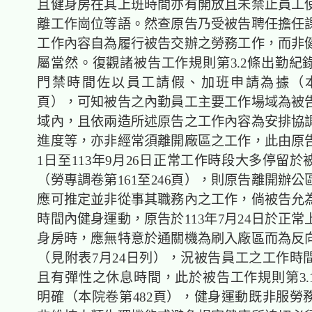
且健身房在其上班時間亦有開放且未禁止員工
離工作崗位等語。然查原告乃受被告聘任擔任
工作內容自為履行被告交辦之勞務工作，而非
屬當然。復觀諸被告工作規則第3.2條出勤紀
門禁時間佐以員工請假、加班申請為據（本
頁），可知被告之內勤員工主要工作場域為被
域內，且依兩造所述原告之工作內容為安排協
進度等，亦非經常須離開廠區之工作，此由原告於
1日至113年9月26日正常工作時段大多停留
（勞專調卷第161至246頁），則原告離開辦
應可推定並非從事其職務內之工作，倘被告允
時間內健身運動，原告於113年7月24日於正
身房時，應無特意於通關機為刷入廠區而為反
（見附表7月24日列），況被告員工之工作時
且有彈性之休息時間，此於被告工作規則第3.
明確（本院卷第482頁），健身運動既非服勞