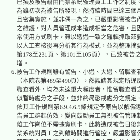
已損及被告藉由門禁系統監理員工工作之制度
為雖初次為被告所發現，然持續時間已達三個
且密集實施，並非偶一為之，已嚴重影響被告
之維護，對人員管理成本造成相當之危害，且
常使用方式刷卡，難以透過一致之邏輯抓取茲
以人工查核後再分析其行為模式，並為整理摘
第178至231頁、第101至105頁），已致被
增。
⒍被告工作規則雖有警告、小過、大過、留職查
（本院卷第489至490頁），然觀諸其規定所
職查看外，均為未達重大程度者，惟留職查看
似暫時處分之手段，並非終局懲戒處分之規定
依其工作規則第6.9.4.6.5條規定予原告以解
告員工群起仿效，變向鼓勵員工無視被告管理
離工作崗位不需據實刷卡，此將造成被告日後
禁系統對員工之到離時間進行管控，嚴重影響