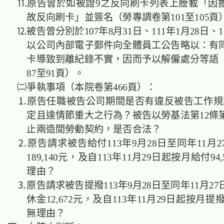
⒒原告曾於如被證9之反向刷卡列表上謄載「因
故反向刷卡」並簽名（勞專調卷第101至105頁
⒓被告曾分別於107年8月31日、111年1月28日、1
以公司內部電子郵件向全體員工公告略以：有
卡導致到離紀錄不實，因而予以解僱處分等語
87至91頁）。
㈡爭執事項（本院卷第466頁）：
⒈原告任職被告公司期間是否有違反被告工作規則6.9
定且達情節重大之行為？被告以勞基法第12條第
止兩造間勞動契約，是否合法？
⒉原告請求被告給付113年9月28日至同年11月
189,140元，及自113年11月29日起按月給付94
理由？
⒊原告請求被告提撥113年9月28日至同年11月2
休金12,672元，及自113年11月29日起按月提撥
無理由？