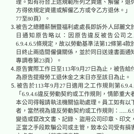
理。如有符合上述規範所列之資遣、解僱，退
方得依規定資遣或解僱乙方或令乙方退休。」
77至80頁）。
⒊被告之總體薪酬暨福利處處長即訴外人邱麗文於11
日通知原告略以：因原告違反被告公司之
6.9.4.6.5條規定，故以勞動基準法第12條第4款於
日終止兩造間僱傭關係，並於同日送達書面通
專調卷第23頁）。
⒋原告實際工作日至113年9月27日為止，被告給
為原告提撥勞工退休金之末日亦至該日為止。
⒌被告於113年9月27日適用之工作規則第6.9.4.
「6.9.4.6違反勞動契約或工作規則，情節重
本公司得報請執法機關協助處理。員工如有以
者，當然視為違反勞動契約或工作規則：......6.9.
變造或竄改文書、記錄、盜用公司印章、印文
正當之手段欺騙公司或主管，致本公司受有損