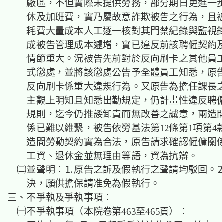
廠區，不但實際未提供勞務，部分期日更進一
休及加班費，實乃屬故意詐欺被告之行為，且
耗費大量成本人工逐一核對其門禁紀錄與監視
成被告管理成本遽增，實已違反前該聘僱契約
情節重大。況被告先前對於反向刷卡之其他員
式懲處，並將該懲處公告予全體員工知悉，原
反向刷卡係重大違規行為。又原告為擔任課長
主觀上明知且知悉出勤規定，仍計畫性違反聘
規則，迄今仍推諉卸責而無改善之誠意，兩造
係已難以維繫，被告依勞基法第12條第1項第4
造間勞動契約實為合法，原告請求確認僱傭關
工資、退休金並無理由等語，資為抗辯。
㈡並聲明：⒈原告之訴及假執行之聲請均駁回。
決，願供擔保請准免為假執行。
三、不爭執及爭執事項：
㈠不爭執事項（本院卷第463至465頁）：