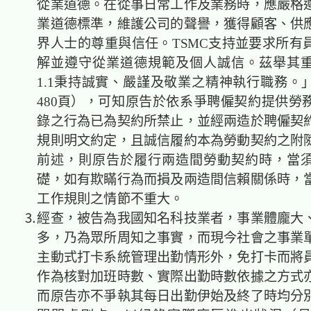
從業道德。在從事日常工作及業務時，應嚴格
業道德標準，維護公司的聲譽，獲得顧客、供
界人士的尊重與信任。TSMC支持並要求所有
解並遵守從業道德規範及個人誠信。茲舉其
1.1秉持誠實、嚴謹及敬業之精神執行職務。
480頁），可知原告於依系爭聘僱契約提供勞
錄之行為已為契約所禁止，並經兩造於聘僱契
規則明文約定，且誠信履約本為勞動契約之附
前述，則原告於履行兩造間勞動契約時，當
礎，如有欺瞞行為而損及兩造間信賴關係時，
工作規則之情節不重大。
⒊經查，被告為我國知名科技業者，事業體龐大
多，乃為眾所周知之事實，而現今社會之事業
主動式打卡系統管理出勤情形外，免打卡而將
作為核對加班時數、實際出勤時數依據之方式
而原告亦不爭執其每日出勤伊始及終了時均分