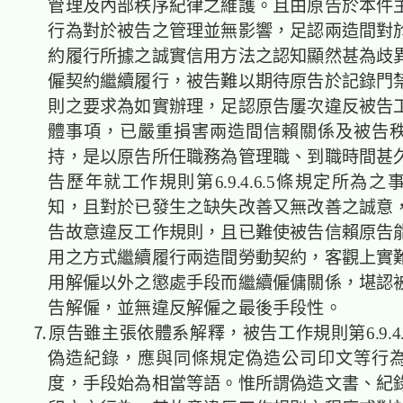
管理及內部秩序紀律之維護。且由原告於本件
行為對於被告之管理並無影響，足認兩造間對
約履行所據之誠實信用方法之認知顯然甚為歧
僱契約繼續履行，被告難以期待原告於記錄門
則之要求為如實辦理，足認原告屢次違反被告
體事項，已嚴重損害兩造間信賴關係及被告
持，是以原告所任職務為管理職、到職時間甚
告歷年就工作規則第6.9.4.6.5條規定所為
知，且對於已發生之缺失改善又無改善之誠意
告故意違反工作規則，且已難使被告信賴原告
用之方式繼續履行兩造間勞動契約，客觀上實
用解僱以外之懲處手段而繼續僱傭關係，堪認
告解僱，並無違反解僱之最後手段性。
⒎原告雖主張依體系解釋，被告工作規則第6.9.4.
偽造紀錄，應與同條規定偽造公司印文等行
度，手段始為相當等語。惟所謂偽造文書、紀