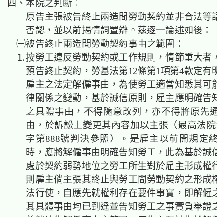
四、本院之判斷：
原告主張被告終止兩造間勞動契約並非合法等
否認，並以前揭情詞置辯。茲逐一論述如後：
㈠被告終止兩造間勞動契約事由之範圍：
⒈按勞工違反勞動契約或工作規則，情節重大者
預告終止契約，勞基法第12條第1項第4款定有
雇主之法定解僱事由，為使勞工適當知悉其可
律關係之變動，基於誠信原則，雇主應明確告
之具體事由，不得隨意改列，亦不得將原先
由，於訴訟上變更其內容加以主張（最高法院1
字第888號判決參照）。是雇主以前開規定
時，應將解僱事由明確告知勞工，此為基於誠
處於契約弱勢地位之勞工所生對於雇主形成權
則雇主倘主張其終止與勞工間勞動契約之形成
法行使，自應先就權利存在要件事實，即解僱
其具體事由均已到達並告知勞工之事實負舉證