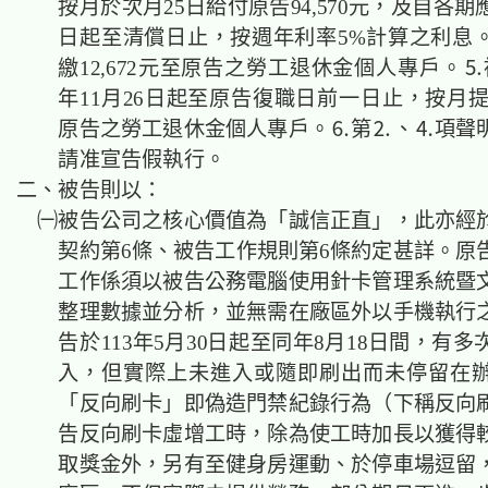
按月於次月25日給付原告94,570元，及自各
日起至清償日止，按週年利率5%計算之利息
繳12,672元至原告之勞工退休金個人專戶。⒌
年11月26日起至原告復職日前一日止，按月提繳
原告之勞工退休金個人專戶。⒍第⒉、⒋項聲
請准宣告假執行。
二、被告則以：
㈠被告公司之核心價值為「誠信正直」，此亦經
契約第6條、被告工作規則第6條約定甚詳。原
工作係須以被告公務電腦使用針卡管理系統暨
整理數據並分析，並無需在廠區外以手機執行
告於113年5月30日起至同年8月18日間，有
入，但實際上未進入或隨即刷出而未停留在
「反向刷卡」即偽造門禁紀錄行為（下稱反向
告反向刷卡虛增工時，除為使工時加長以獲得
取獎金外，另有至健身房運動、於停車場逗留