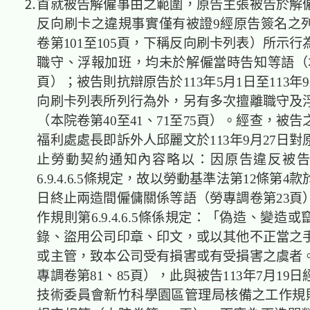
⒉首就被告解僱事由之範圍，原告主張被告於解
反向刷卡之違規事實僅有被證9經原告簽名之
卷第101至105頁，下稱反向刷卡列表）所示
職守、浮報加班，均未於解僱當時告知等語（本
頁）；被告則抗辯原告於113年5月1日至113年
向刷卡列表所列行為外，另有多次擅離職守及
（本院卷第40至41、71至75頁）。經查，被
福利處處長即訴外人邱麗文於113年9月27日
止勞動契約通知內容略以：因原告違反被
6.9.4.6.5條規定，故以勞動基準法第12條第4款於
日終止兩造間僱傭關係等語（勞專調卷第23頁
作規則第6.9.4.6.5條係規定：「偽造、變造
錄、盜用公司印章、印文，或以其他不正當之
或主管，致本公司受有損害或有受損害之虞者
專調卷第81、85頁），此與被告113年7月19
技術委員會新竹科學園區管理局核備之工作規則第9