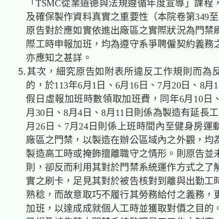
「TSMC從業道德與法規遵循年度宣導」課程
及確保製作資料真實之重要性（本院卷第349至
原告對於應如實依進出廠區之實際狀況為門禁
際工時申報加班，均為遵守系爭聘僱契約義務
亦應知之甚詳。
⒌其次，細究原告如附表所違反工作規則而為
的，於113年6月1日、6月16日、7月20日、8月
假日虛報加班時數領取加班費，同年6月10日、
月30日、8月4日、8月11日則係為製造有延長
月26日、7月24日則係上班時間內至健身房運
廠區之門禁，以製造在辦公區域內之外觀，均
製造高工時或掩飾擅離職守之情形。則原告並
則，卻反而利用其對於門禁系統運作方式之了
實之刷卡，足見其對於被告核對到離與出勤工
熟稔，而故意取巧不履行其勞務給付之義務，
加班，以達成成就個人工時並獲取對價之目的