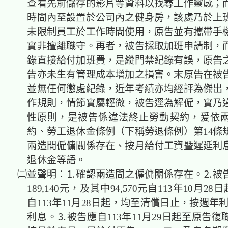
查看先前儲存的影片等資料以找尋工作靈感；
時間內至設置於公司內之健身房，該處乃於上
未限制員工於工作時間使用，原告並有攜帶手
實非擅離職守。再者，被告採取加班申請制，
錄直接給付加班費，是縱門禁紀錄有誤，原告
告亦未生有管理成本增加之損害。末原告在被告
並無任何懲處紀錄，近年考績亦均經評為傑出
作規則，情節實屬輕微，被告逕為解僱，實乃
性原則，是被告係違法終止勞動契約，爰依
約、勞工退休金條例（下稱勞退條例）第14條
兩造間僱傭關係存在、按月給付工資暨遲延利
退休金等語。
㈡並聲明：⒈確認兩造間之僱傭關係存在。⒉被
189,140元，及其中94,570元自113年10月28日
自113年11月28日起，均至清償日止，按週年
利息。⒊被告應自113年11月29日起至原告