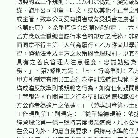
動契約或工作規則：......6.9.4.6.5偽造、變
錄、盜用公司印章、印文，或以其他不正當之
或主管，致本公司受有損害或有受損害之虞者
卷第85頁）。系爭聘僱合約第6條約定：「六
乙方應以全職親自履行本合約規定之義務，非
面同意不得由第三人代為履行。乙方應盡其學
智，遵循法令及甲方之政策與管理規則，以其
具有之善良管理人注意程度，忠誠勤勉為
務。」、第7條則約定：「七、行為準則：乙
甲方所制定有關員工之行為準則或道德規範，
構成違反該準則或規範之行為，如有任何疑問
主管報告。有關員工之行為準則或道德規範如
方公佈者為適用之依據。」（勞專調卷第77至8
工作規則第1.1則規定：「從業道德規範：依
經營理念第一條－堅持高度職業道德，凡本公
在公司內外，均應自我要求，保持高水準的個