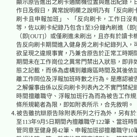
顯示原告進出之刷卡通關機位置與進出紀錄，
作日及假日，異常說明欄之說明乃有「反向刷
刷卡且申報加班」、「反向刷卡，工作日沒
等，佐以刷卡紀錄乃包含1至3分鐘內刷進（即[
（即[OUT]）或僅刷進未刷出，且亦有於讀卡
告反向刷卡期間進入健身房之刷卡紀錄列入，
欲呈現之違規事實，乃兼含原告於正常工時期
期間未在工作崗位之異常門禁出入狀態，即非
態之記載，而係為虛構到離廠區時間及其後依
離工作岡位及浮報加班時數之行為。是應認被
之解僱事由係以反向刷卡列表內之不實門禁紀
時間擅離職守、浮報加班行為而為被告工作規則第6.
條所規範者為限，即如附表所示，合先敘明。
⒋被告雖抗辯原告除附表所列之行為外，另有於11
至113年9月5日期間內擅離職守122筆、當班
管同意至健身房42筆、申報加班卻擅離職守10