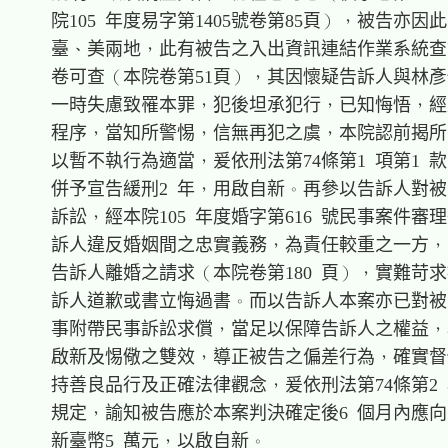
    院105 年度易字第1405號卷第85頁），被告亦因
    臺、美兩地，此有被告之入出資訊連結作業系統查
    卷可查（本院卷第51頁），其因懷疑告訴人與林彥
    一時失慮致罹本罪，犯後坦承犯行，已知悔悟，經
    程序，當知所警惕，信無再犯之虞，本院認前揭所
    以暫不執行為適當，爰依刑法第74條第1 項第1 款
    併予宣告緩刑2 年，用啟自新。再參以告訴人對被
    訴訟，經本院105 年度婚字第616 號民事案件審理
    訴人違反婚姻間之忠實義務，為責任較重之一方，
    告訴人離婚之請求（本院卷第180 頁），實難苛求
    訴人道歉或書立悔過書。而以告訴人本案亦已對被
    事附帶民事訴訟求償，當足以保障告訴人之權益，
    啟新及惕儆之雙效，導正被告之偏差行為，確實督
    持善良品行及正確法律觀念，爰依刑法第74條第2 項
    規定，諭知被告應於本案判決確定後6 個月內應向
    新臺幣5 萬元，以啟自新。
