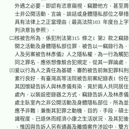
    外遇之必要，即認有恣意窺視、竊聽他方，甚至周
    士非公開活動、言論、談話或身體隱私部位之舉措
    具有法律上之正當理由（最高法院103 年度台上字第3
    判決意旨參照）。

  ㈡核被告所為，係犯刑法第315 條之1 第2 款之竊錄
    開之活動及身體隱私部位罪。被告以一竊錄行為，
    人及另案被告林彥儀2 人之隱私權，為一行為觸犯
    同之罪名，應依想像競合犯規定，從其一罪論處。

  ㈢爰以行為人之責任為基礎，審酌被告前無犯罪科刑
    素行良好，有臺灣高等法院被告前案紀錄表1 份在
    其因懷疑告訴人與林彥儀有染，竟於兩人共同居住
    處內，以裝設密錄器之方式，竊錄告訴人及林彥儀
    處主臥室內之非公開活動及身體隱私部位，所為並
    應予非難；兼衡其犯罪之動機、目的、手段，碩士
    識程度、已退休而經濟小康之生活狀況，及其犯後
    ，惟因與告訴人另有通姦及離婚案件涉訟中，雙方