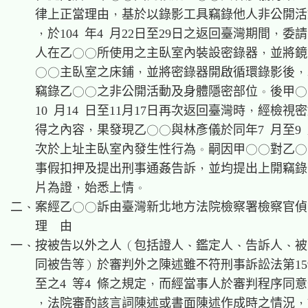
    律上正當理由，基於以錄影工具竊錄他人非公開活
    ，於104 年4 月22日至29日之返回臺灣期間，委
    人在乙○○所使用之主臥室內裝設密錄器，並將鏡
    ○○主臥室之床鋪，並將密錄器開啟循環錄影後，
    竊錄乙○○之非公開活動及身體隱密部位。後甲○
    10 月14 日至11月17日再次返回臺灣時，經檢視
    得之內容，果發現乙○○與林彥儀於同年7 月至9 
    次於上址主臥室內發生性行為。嗣因甲○○對乙○
    事假扣押及提出刑事通姦告訴，並均提出上開竊錄
    片為證，始悉上情。

二、案經乙○○訴由臺灣新北地方法院檢察署檢察官偵
    理  由

一、按被告以外之人（包括證人、鑑定人、告訴人、被
    同被告等）於審判外之陳述雖不符刑事訴訟法第159
    至之4 等4 條之規定，而經當事人於審判程序同意
    ，法院審酌該言詞陳述或書面陳述作成時之情況，