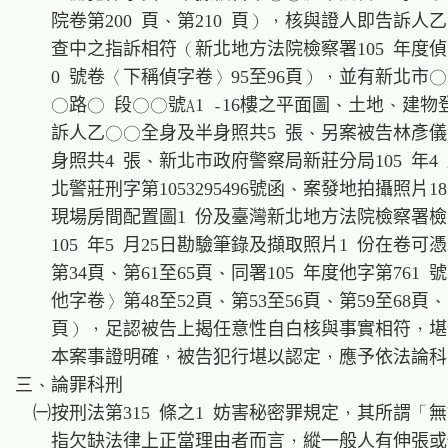
    院卷第200 頁、第210 頁），核與證人即告訴人乙
    查中之指訴相符（新北地方法院檢察署105 年度偵字第
    0 號卷〈下稱偵字卷〉95至96頁），並有新北市○
    ○路○ 段○○號A1 -16樓之平面圖、土地、建物
    訴人乙○○全身及半身照共5 張、另案被告林彥儀
    身照共4 張、新北市政府警察局新莊分局105 年4 
    北警莊刑字第1053295496號函、案發地拍攝照片1
    現場房間配置圖1 份及臺灣新北地方法院檢察署檢
    105 年5 月25日勘驗筆錄及擷取照片1 份在卷可
    第34頁、第61至65頁、同署105 年度他字第761 
    他字卷〉第48至52頁、第53至56頁、第59至68頁、第
    頁），足認被告上揭任意性自白核與事實相符，堪
    本案事證明確，被告犯行堪以認定，應予依法論科
三、論罪科刑

  ㈠按刑法第315 條之1 妨害秘密罪規定，其所謂「無
    指欠缺法律上正當理由者而言，縱一般人有伸張或