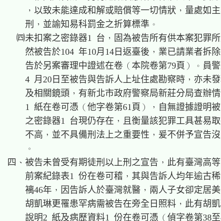
    ，以致未能達成和解或賠償等一切情狀，量處如主
    刑，並諭知易科罰金之折算標準。

  ㈣未扣案之密錄器1 台，固為被告所有供本案犯罪所
    然被告於104 年10月14日返臺後，業已請業者拆除
    告於另案審理中證述在卷（本院卷第79頁）。員警於1
    4 月20日至被告與告訴人上址住處勘察時，亦未發
    及相關鏡頭，有新北市政府警察局新莊分局查辦情
    1 紙在卷可憑（他字卷第61頁），自無證據證明被
    之密錄器1 台現仍存在，且衡量該犯罪工具甚易取
    不高，並不具備刑法上之重要性，爰不併予宣告沒
    。

四、被告未曾受有期徒刑以上刑之宣告，此有臺灣高等
    前案紀錄表1 份在卷可稽，其與告訴人均年逾古稀
    褵46年，因告訴人於臺灣就醫，兩人子女卻定居美
    胡凱琳更罹患罕病需被告在旁全日照料，此有胡凱
    說明2 紙及病歷資料1 份在卷可憑（偵字卷第38至4