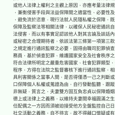
    或他人法律上權利之主觀上原因，亦應考量法律規
    ，兼衡侵害手段與法益保障間之適當性、必要性及
    ，避免流於恣意。現行法就人民隱私權之保障，既
    保障及監察法等相關法律，以確保人民秘密通訊自
    法侵害，而以有事實足認該他人對其言論及談話內
    或秘密之合理期待者，依該法第三條第一項第三款
    之規定進行通訊監察之必要，固得由職司犯罪偵查
    務員，基於偵查犯罪、維護國家安全及社會秩序之
    符合法律所明定之嚴重危害國家、社會犯罪類型，
    程序，方得在法院之監督審核下進行通訊監察，相
    具利害關係之當事人間，是否得僅憑一己之判斷或
    口保障個人私權或蒐證為由，自行發動監聽、跟蹤
    非無疑。質言之，夫妻雙方固互負忠貞以保障婚姻
    德上或法律上之義務，以維持夫妻間幸福圓滿之生
    任配偶之一方因而須被迫接受他方全盤監控自己日
    社交活動之義務，自不待言。故不得藉口懷疑或有