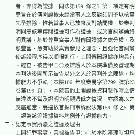
    者，亦得為證據，同法第159 條之5 第1 項定有明
    意旨在於傳聞證據未經當事人之反對詰問予以核實
    先予排除。惟若當事人已放棄反對詰問權，於審判
    明同意該等傳聞證據可作為證據；或於言詞辯論終
    明異議，基於尊重當事人對傳聞證據之處分權，及
    愈豐富，愈有助於真實發見之理念，且強化言詞辯
    使訴訟程序得以順暢進行，上開傳聞證據亦均具有
    。經查，被告甲○○及辯護人於本院準備及審理期
    本判決後開所示被告以外之人於審判外之陳述，均
    據能力不爭執（本院106 年度審易字第799 號第2
    卷第199 頁），本院審酌上開證據資料製作時之情
    無違法不當及證明力明顯過低之情況，亦認為以之
    應屬適當，爰逕依首揭刑事訴訟法第159 條之5 第1
    ，認為該等證據資料均例外有證據能力。

二、認定事實所憑之證據及理由

    上開犯罪事實，業據被告甲○○於本院審理時坦承