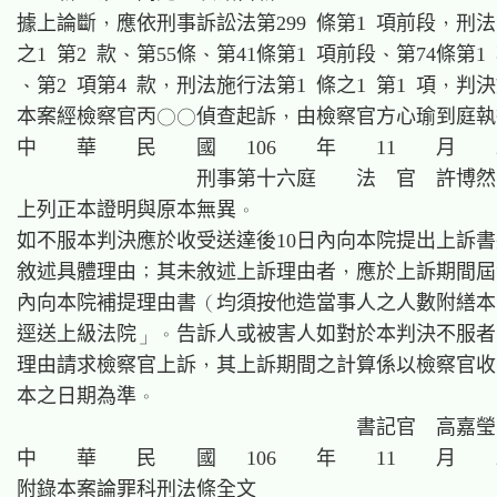
據上論斷，應依刑事訴訟法第299 條第1 項前段，刑法第3
之1 第2 款、第55條、第41條第1 項前段、第74條第1 
、第2 項第4 款，刑法施行法第1 條之1 第1 項，判決
本案經檢察官丙○○偵查起訴，由檢察官方心瑜到庭執
中    華    民    國   106    年    11    月    
                  刑事第十六庭    法  官  許博然

上列正本證明與原本無異。

如不服本判決應於收受送達後10日內向本院提出上訴書
敘述具體理由；其未敘述上訴理由者，應於上訴期間屆滿
內向本院補提理由書（均須按他造當事人之人數附繕本
逕送上級法院」。告訴人或被害人如對於本判決不服者
理由請求檢察官上訴，其上訴期間之計算係以檢察官收
本之日期為準。

                                  書記官  高嘉瑩

中    華    民    國   106    年    11    月    
附錄本案論罪科刑法條全文
