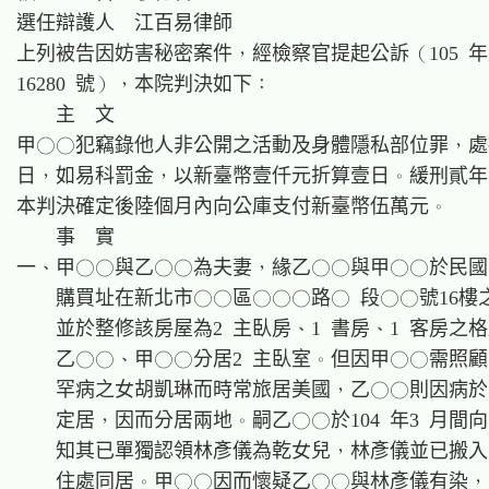
選任辯護人　江百易律師

上列被告因妨害秘密案件，經檢察官提起公訴（105 年
16280 號），本院判決如下：

    主  文

甲○○犯竊錄他人非公開之活動及身體隱私部位罪，處
日，如易科罰金，以新臺幣壹仟元折算壹日。緩刑貳年
本判決確定後陸個月內向公庫支付新臺幣伍萬元。

    事  實

一、甲○○與乙○○為夫妻，緣乙○○與甲○○於民國10
    購買址在新北市○○區○○○路○ 段○○號16樓之
    並於整修該房屋為2 主臥房、1 書房、1 客房之格
    乙○○、甲○○分居2 主臥室。但因甲○○需照顧
    罕病之女胡凱琳而時常旅居美國，乙○○則因病於
    定居，因而分居兩地。嗣乙○○於104 年3 月間向
    知其已單獨認領林彥儀為乾女兒，林彥儀並已搬入
    住處同居。甲○○因而懷疑乙○○與林彥儀有染，