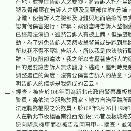
在地，並抓住告訴人之雙腳，將告訴人拖行至
腿及臀部壓在告訴人之頭及肩頸部位約8分鐘
身體，使告訴人之臉部及身體與地面磨擦等事
認有何傷害犯行，辯稱：案發當時告訴人整個
已經無法溝通，雖然告訴人有被上銬，但是雙
動，為了避免告訴人突然攻擊警員或是跑到馬
所以我不得不壓制告訴人，所以我是依法執行
難，可以阻卻違法，我之所以會壓著告訴人的
目的是要讓告訴人無法翻身、逃跑，壓制時晃
調整最佳的角度，沒有要傷害告訴人的故意，
明告訴人的傷勢是我造成的云云。
二、經查，被告於108年間為新北市政府警察局板
警員，為依法令服務於國家、地方自治團體所
法定職務權限之公務員，於108年3月26日19時
人在新北市板橋區南雅西路2段175巷及板城路
逆向騎乘機車而為被告及同事甲○○攔查，並