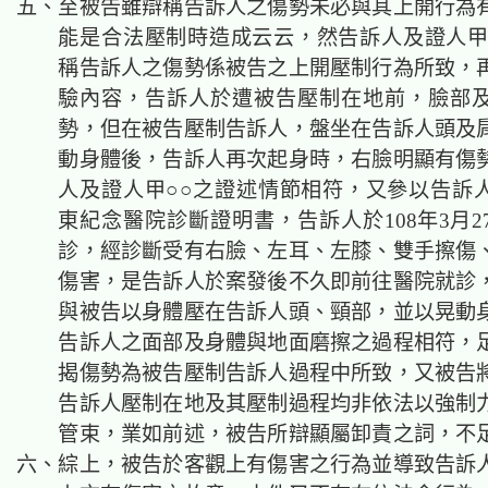
五、至被告雖辯稱告訴人之傷勢未必與其上開行為
能是合法壓制時造成云云，然告訴人及證人甲
稱告訴人之傷勢係被告之上開壓制行為所致，
驗內容，告訴人於遭被告壓制在地前，臉部
勢，但在被告壓制告訴人，盤坐在告訴人頭及
動身體後，告訴人再次起身時，右臉明顯有傷
人及證人甲○○之證述情節相符，又參以告訴
東紀念醫院診斷證明書，告訴人於108年3月2
診，經診斷受有右臉、左耳、左膝、雙手擦傷
傷害，是告訴人於案發後不久即前往醫院就診
與被告以身體壓在告訴人頭、頸部，並以晃動
告訴人之面部及身體與地面磨擦之過程相符，
揭傷勢為被告壓制告訴人過程中所致，又被告
告訴人壓制在地及其壓制過程均非依法以強制
管束，業如前述，被告所辯顯屬卸責之詞，不
六、綜上，被告於客觀上有傷害之行為並導致告訴