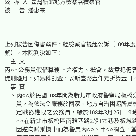
公 訴 人 臺灣新北地方檢察署檢察官
被 告 潘惠宗
上列被告因傷害案件，經檢察官提起公訴（109年度
號），本院判決如下：
主 文
丙○○公務員假借職務上之權力、機會，故意犯傷
徒刑陸月，如易科罰金，以新臺幣壹仟元折算壹日
事 實
一、丙○○於民國108年間為新北市政府警察局板橋
員，為依法令服務於國家、地方自治團體所屬
定職務權限之公務員，緣於108年3月26日19
○○在新北市板橋區南雅西路2段175巷及板城
因逆向騎乘機車而為警員丙○○、甲○○攔查，並