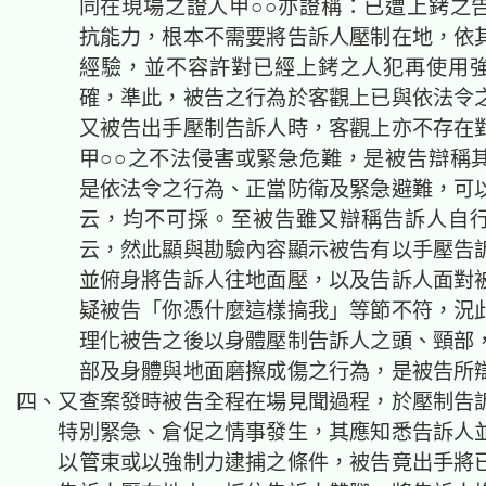
同在現場之證人甲○○亦證稱：已遭上銬之
抗能力，根本不需要將告訴人壓制在地，依
經驗，並不容許對已經上銬之人犯再使用
確，準此，被告之行為於客觀上已與依法令
又被告出手壓制告訴人時，客觀上亦不存在
甲○○之不法侵害或緊急危難，是被告辯稱
是依法令之行為、正當防衛及緊急避難，可
云，均不可採。至被告雖又辯稱告訴人自
云，然此顯與勘驗內容顯示被告有以手壓告
並俯身將告訴人往地面壓，以及告訴人面對
疑被告「你憑什麼這樣搞我」等節不符，況
理化被告之後以身體壓制告訴人之頭、頸部
部及身體與地面磨擦成傷之行為，是被告所
四、又查案發時被告全程在場見聞過程，於壓制告
特別緊急、倉促之情事發生，其應知悉告訴人
以管束或以強制力逮捕之條件，被告竟出手將