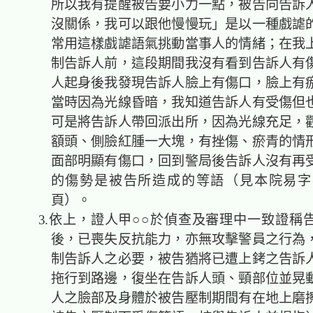
所以我有提醒被告要小力一點，被告向告訴
沒關係，我可以跟他慢慢玩」是以一種戲謔
常用這樣戲謔語氣挑動當事人的情緒；在我
制告訴人前，這段期間我沒有看到告訴人有
人起身後我發現告訴人臉上有傷口，臉上有
當時因為光線昏暗，我知道告訴人有受傷但
可是將告訴人帶回派出所，因為光線充足，
額頭、側臉紅腫一大塊，有挫傷、瘀青的情
面部明顯有傷口，回到警局後告訴人沒有再
的傷勢是被告所造成的等語（見本院易字卷第1
頁）。
3.依上，證人甲○○於偵查及審理中一致證稱
後，已喪失反抗能力，亦無攻擊警員之行為
制告訴人之必要，被告猶將已遭上銬之告訴
拖行到路邊，復坐在告訴人頭、頸部位並晃
人之臉部及身體於被告壓制期間有在地上磨