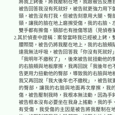
將我上銬後，將我壓制在地，我跟被告反應
被告回答我沒有死就好，被告就更強力用下
頸，被告沒有打我，但被告刻意用大腿、臀
頸，讓我的臉在地上磨擦受傷，我的右臉、
雙手都有擦傷，頸部也有挫傷等語（見偵卷第
2.其於偵查中證稱：案發當時我已經被上銬，
腰際間，被告仍將我壓在地上，我的右臉頰
達我無法呼吸，被告回答我「你沒有死就好
「我明年不繳稅了」，後來被告就扭動他的
的右臉頰與地板摩擦，我再回說「我後年也
告更用力扭動他的臀部，導致我的右臉與地
我又再回說「我大後年也不繳稅」，被告就
的臀部，讓我的右臉與地面再次摩擦，我
傷，被告壓制我時，我根本無法動，因為手
被告根本沒有必要坐在我身上搖動，我的手
有受傷，我受傷的主因是被告將我壓制在