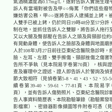
氣酒精濃度為0.17mg/L，遂對告訴人實施生
訴人有當場對被告及甲○○侮罵「你們這些廢
嫌妨害公務，甲○○遂將告訴人逮捕並上銬。
人雙手已被上銬，仍於同日19時48分至57分
制在地，並抓住告訴人之雙腳，將告訴人拖行
又以大腿及臀部壓在告訴人之頭及肩頸部位約
有晃動身體，使告訴人之臉部及身體與地面磨
人於108年3月27日前往亞東紀念醫院急診時
臉、左耳、左膝、雙手擦傷、頸部挫傷之傷害
告所不爭執（見本院易字卷第70頁），核與證
查及審理中之證述、證人即告訴人於警詢及偵
節大致相符（見偵卷第5-8、41、43、52、55-
續卷第39-40、59-61、77-81頁、本院易字卷
頁），並有告訴人傷勢照片、亞東紀念醫院診
告人事資料簡歷表、本院勘驗筆錄（勘驗案發
影檔案）、密錄器影像擷圖等件附卷可憑（見偵卷