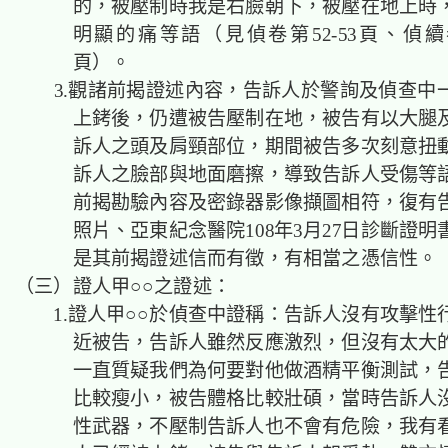
的，被壓制時我是右臉朝下，被壓在地上時
明顯的痛等語（見偵卷第52-53頁、偵續卷
頁）。
3.觀諸前揭證述內容，告訴人於警詢及偵查中
上銬後，仍遭被告壓制在地，被告有以大腿
訴人之頭及肩頸部位，期間被告多次刻意扭
訴人之臉部與地面磨擦，導致告訴人受傷等
前揭勘驗內容及密錄器影像擷圖相符，復有
照片、亞東紀念醫院108年3月27日診斷證
是其前揭證述信而有徵，有相當之憑信性。
（三）證人甲○○之證述：
1.證人甲○○於偵查中證稱：告訴人沒有攻擊性
近被告，告訴人雖然反應激烈，但沒有太大
一直質疑我們為何要對他做酒精平衡測試，
比較瘦小，被告體格比較壯碩，當時告訴人
性武器，不壓制告訴人也不會有危險，我有