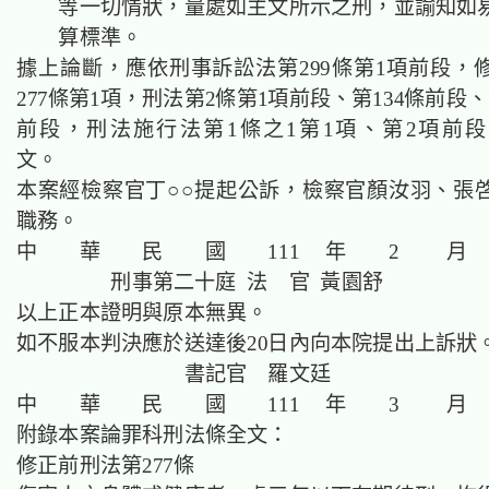
等一切情狀，量處如主文所示之刑，並諭知如
算標準。
據上論斷，應依刑事訴訟法第299條第1項前段，
277條第1項，刑法第2條第1項前段、第134條前段、
前段，刑法施行法第1條之1第1項、第2項前
文。
本案經檢察官丁○○提起公訴，檢察官顏汝羽、張
職務。
中 華 民 國 111 年 2 月 
刑事第二十庭 法 官 黃園舒
以上正本證明與原本無異。
如不服本判決應於送達後20日內向本院提出上訴狀
書記官 羅文廷
中 華 民 國 111 年 3 月
附錄本案論罪科刑法條全文：
修正前刑法第277條