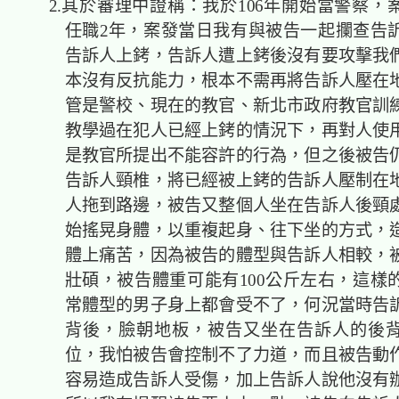
2.其於審理中證稱：我於106年開始當警察，
任職2年，案發當日我有與被告一起攔查告
告訴人上銬，告訴人遭上銬後沒有要攻擊我
本沒有反抗能力，根本不需再將告訴人壓在
管是警校、現在的教官、新北市政府教官訓
教學過在犯人已經上銬的情況下，再對人使
是教官所提出不能容許的行為，但之後被告
告訴人頸椎，將已經被上銬的告訴人壓制在
人拖到路邊，被告又整個人坐在告訴人後頸
始搖晃身體，以重複起身、往下坐的方式，
體上痛苦，因為被告的體型與告訴人相較，
壯碩，被告體重可能有100公斤左右，這樣
常體型的男子身上都會受不了，何況當時告
背後，臉朝地板，被告又坐在告訴人的後
位，我怕被告會控制不了力道，而且被告動
容易造成告訴人受傷，加上告訴人說他沒有