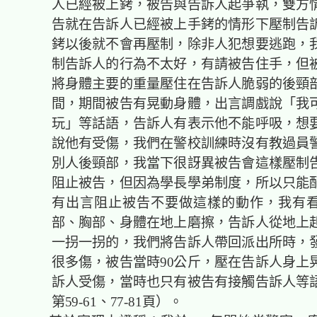
人已經被上銬，被告與告訴人起爭執，雙方
告就在告訴人已經被上手銬的情形下壓制告
銬以後就不會再壓制，除非人犯想要逃跑，
制告訴人的行為不太好，有請被告住手，但
將身體主要的重量壓住在告訴人脆弱的後頸
間，期間被告有晃動身體，出言調戲說「我
玩」等話語，告訴人有表示他不能呼吸，想
說他有受傷，我們在警校訓練時沒有教過員
別人後頸部，我當下很訝異被告會這樣壓制
阻止被告，但因為學長學弟制度，所以只能
有出言阻止被告不要做這樣的動作，我有
部、胸部、身體在地上磨擦，告訴人從地上
一拐一拐的，我們將告訴人帶回派出所時，
很多傷，被告當時90公斤，壓在告訴人身上
訴人受傷，當時也只有被告有接觸告訴人等
第59-61、77-81頁）。