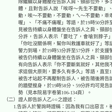
除繼續以身體壓在告訴人肩、頸部位外，多
體，且對告訴人說「唉呀～先生不要動」
動，唉～不要動，不要動，ㄟ～不要動，乖
喔」、「不痛不痛喔」等語，於19時50分許
見被告持續以身體盤坐在告訴人之肩、頸部位，
分許，告訴人表示「要吐了，會嗆到脖子
「你吐沒關係啊，幫你叫救護車就好了」等
警力到場，於19時53分許至57分許，於支
被告仍持續以身體盤坐在告訴人之肩、頸部
有向告訴人表示「你不要斷氣就好，其他我
求這個大原則，要多久有多久」等語，直至19
被告才站起不再壓制告訴人，被告隨後將告
的牆壁搜身，於19時58分、59分許均可見
勢（見本院易字卷第106-134頁）。
（二）證人即告訴人乙○○之證述：
1.告訴人於警詢時證稱：因為我有口出惡言，