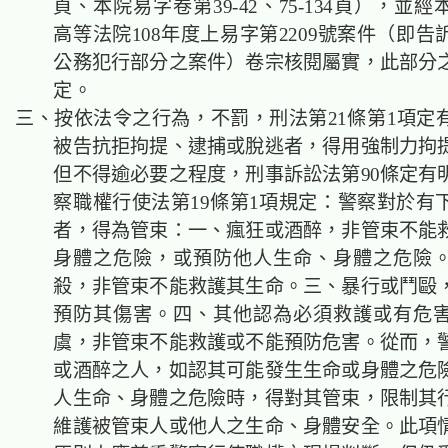
頁、本院易字卷第39-42、75-134頁），並
高等法院108年度上易字第2209號案件（即
公務犯行部分之案件）卷宗核閱屬實，此部分
定。
三、按依法令之行為，不罰，刑法第21條第1項定
被告抗拒拘提、逮捕或脫逃者，得用強制力拘
但不得逾必要之程度，刑事訴訟法第90條定有
察職權行使法第19條第1項規定：警察對於有
者，得為管束：一、瘋狂或酒醉，非管束不能
身體之危險，或預防他人生命、身體之危險
殺，非管束不能救護其生命。三、暴行或鬥毆
預防其傷害。四、其他認為必須救護或有危
虞，非管束不能救護或不能預防危害。從而，
或酒醉之人，如認其可能發生生命或身體之危
人生命、身體之危險時，得對其管束，限制其
維護被管束人或他人之生命、身體安全。此項