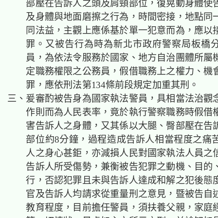
部壓在告訴人之頭及肩頸部位，復晃動身體使
及身體與地面磨擦之行為，時間密接，地點同
同法益，主觀上應係基於單一犯意而為，應以
罪。又被告行為時為新北市政府警察局板橋
員，為依法令服務於國家、地方自治團體所屬
定職務權限之公務員，假借職務上之權力、機
罪，應依刑法第134條前段規定加重其刑。
三、爰審酌被告身為國家執法警員，具相當法治觀
作則而為人民表率，竟於執行警察職務時假借
害告訴人之身體，又其係以大腿、臀部壓在告
部位約8分鐘，過程造成告訴人相當程度之痛
人之身心甚鉅，亦減損人民對國家執法人員之
告訴人所受傷勢，兼衡被告犯罪之動機、目的
行，否認犯罪且未與告訴人達成和解之犯後態
官及告訴人均請求從重量刑之意見，暨被告自
教育程度，目前擔任警員，須扶養父親，家庭