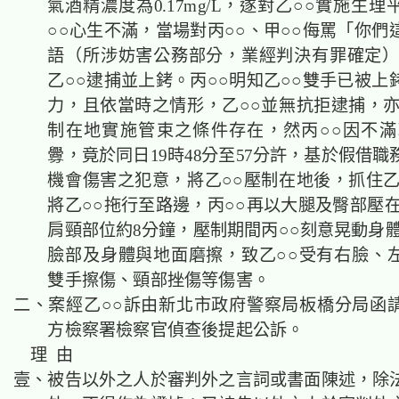
氣酒精濃度為0.17mg/L，遂對乙○○實施生
○○心生不滿，當場對丙○○、甲○○侮罵「你們
語（所涉妨害公務部分，業經判決有罪確定）
乙○○逮捕並上銬。丙○○明知乙○○雙手已被上
力，且依當時之情形，乙○○並無抗拒逮捕，亦
制在地實施管束之條件存在，然丙○○因不滿
釁，竟於同日19時48分至57分許，基於假借
機會傷害之犯意，將乙○○壓制在地後，抓住乙
將乙○○拖行至路邊，丙○○再以大腿及臀部壓在
肩頸部位約8分鐘，壓制期間丙○○刻意晃動身體
臉部及身體與地面磨擦，致乙○○受有右臉、
雙手擦傷、頸部挫傷等傷害。
二、案經乙○○訴由新北市政府警察局板橋分局函
方檢察署檢察官偵查後提起公訴。
理 由
壹、被告以外之人於審判外之言詞或書面陳述，除