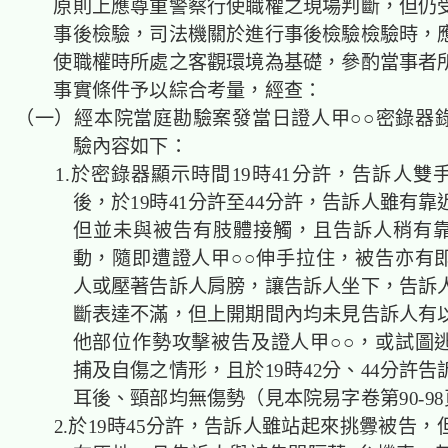
原則上應尊重警察行使職權之現場判斷，但仍
事後檢驗，司法機關於進行事後檢驗檢驗時，
使職權時所處之客觀環境為基礎，參酌當事者
事實條件予以綜合考量，經查：
（一）經本院當庭勘驗案發當日證人甲○○密錄器
驗內容如下：
1.於密錄器顯示時間19時41分許，告訴人雙
後，於19時41分許至44分許，告訴人雖有
但並未與被告有肢體接觸，且告訴人稍有
動，隨即遭證人甲○○伸手拉住，被告亦有
人或壓著告訴人肩膀，讓告訴人坐下，告訴
斷表達不滿，但上開期間內均未見告訴人有
他部位作勢攻擊被告及證人甲○○，或試圖
捕及自傷之情形，且於19時42分、44分許
耳後、頸部均無傷勢（見本院易字卷第90-9
2.於19時45分許，告訴人雖站起來挑釁被告，