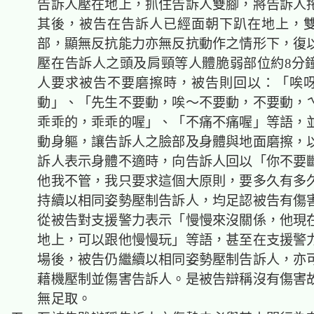
告訴人壓在地上，抓住告訴人雙腳，將告訴人
其後，被告在告訴人已經面朝下趴在地上，
部，顯無反抗能力亦無反抗動作之情形下，復
壓在告訴人之頭及肩頸等人體脆弱部位約8分
人要求被告不要磨擦時，被告則回以：「唉
動」、「先生不要動，唉～不要動，不要動，
乖乖的，乖乖的喔」、「不痛不痛喔」等語，
動身軀，讓告訴人之臉部及身體與地面磨擦，
訴人表示身體不適時，向告訴人回以「你不要
他我不管，我只要求這個大原則，要多久有多
持續以相同姿勢壓制告訴人，均足認被告有傷
從被告對支援警力表示「慢慢來沒關係，他現
地上，可以跟他慢慢玩」等語，甚至在支援警
場後，被告仍繼續以相同姿勢壓制告訴人，亦
藉機壓制並傷害告訴人。是被告辯稱沒有傷害
無足取。