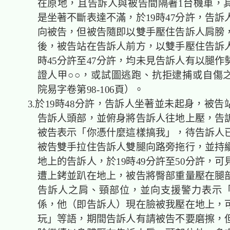
在原地，且告訴人與被告間隔著1台機車，
是坐著不斷表達不滿，於19時47分許，告訴
向被告，但被告隨即以雙手壓住告訴人肩膀
後，被告站在告訴人前方，以雙手壓住告訴人
時45分許至47分許，均未見告訴人有以腿作
證人甲○○，或試圖逃跑、抗拒逮捕或自傷
院易字卷第98-106頁）。
3.於19時48分許，告訴人坐著並未起身，被告
告訴人頭部，並俯身將告訴人往地上壓，告
被告表示「你憑什麼這樣搞我」，待告訴人
被告雙手拉住告訴人雙腿向路旁拖行，並持
地上的告訴人，於19時49分許至50分許，
遭上銬並趴在地上，被告將臀部重量壓在腿
告訴人之肩、頸部位，並向支援警力表示
係，他（即告訴人）現在臉被我壓在地上，
玩」等語，期間告訴人有請被告不要磨擦，