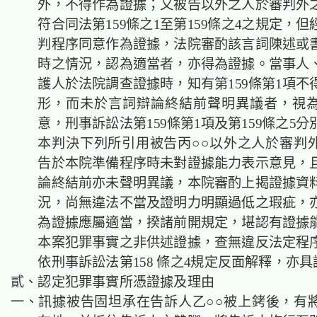
外，不得作為證據；又被告以外之人於審判外
符合同法第159條之1至第159條之4之規定，
判程序同意作為證據，法院審酌該言詞陳述或
時之情況，認為適當者，亦得為證據。當事人
護人於法院調查證據時，知有第159條第1項不
形，而未於言詞辯論終結前聲明異議者，視
意，刑事訴訟法第159條第1項及第159條之5
本判決下列所引用被告丙○○以外之人於審判
告於本院準備程序時未對證據能力表示意見，
論終結前亦未聲明異議，本院審酌上揭證據資
況，尚無違法不當及證明力明顯過低之瑕疵，
為證據應屬適當，揆諸前開規定，堪認有證據
本案犯罪事實之非供述證據，查無違反法定程
依刑事訴訟法第158 條之4規定反面解釋，亦
貳、認定犯罪事實所憑證據及理由
一、訊據被告固坦承在告訴人乙○○被上銬後，有