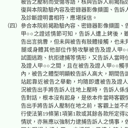
被告之壓制而受傷等語，核與告訴人前揭指
復與本院勘驗內容及密錄器影像擷圖、告訴
及診斷證明書相符，應堪採信。
（四）參合本院前揭勘驗內容、密錄器影像擷圖、
甲○○之證述情節可知，告訴人遭上銬後，
告出言挑釁，但未與被告有肢體接觸，也未
腿或身體其他部位作勢攻擊被告及證人甲○○
試圖逃跑、抗拒逮捕等情形，又告訴人當時
及證人甲○○之間，且在被告及證人甲○○觸
內，被告之體型明顯較告訴人高大，期間告
站起靠近被告之舉動，均隨即遭被告及證人
況被告出手將告訴人往地上壓時，告訴人係
告對話，根本沒有起身，是依本件當時客觀
告出手將告訴人壓制在地之前，客觀上並不
行使法第19條第1項第1款或其餘各款所定得
情狀，亦無應以強制力逮捕告訴人之情事，