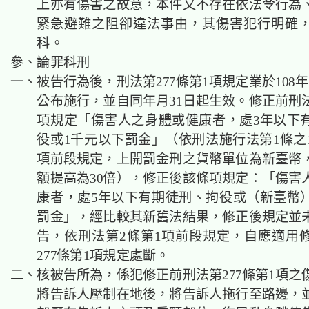
上亦有傷害之故意，本件又不存在依法令行為
緊急避難之阻卻違法事由，其傷害犯行明確
科。
參、論罪科刑
一、被告行為後，刑法第277條第1項規定業於108年
公布施行，並自同年月31日起生效。修正前刑法
項規定「傷害人之身體或健康者，處3年以下
役或1千元以下罰金」（依刑法施行法第1條之1
項前段規定，上開罰金刑之貨幣單位為新臺幣
額提高為30倍），修正後該條項規定：「傷害
康者，處5年以下有期徒刑、拘役或（新臺幣）
罰金」，經比較其新舊法結果，修正後規定並
告，依刑法第2條第1項前段規定，自應適用
277條第1項規定處斷。
二、核被告所為，係犯修正前刑法第277條第1項之
將告訴人壓制在地後，將告訴人拖行至路邊，