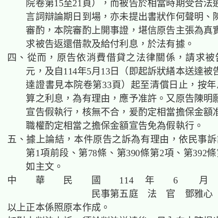
院卷第15至21頁），而被告於相當時期受合法
言詞辯論期日到場，亦未提出書狀作何聲明、
審酌，本院審酌上開事證，堪信原告主張為真
求被告返還借款及給付利息，於法有據。
四、從而，原告依消費借貸之法律關係，請求被告
元，及自114年5月13日（即起訴狀繕本送達
達證書見本院卷第33頁）起至清償日止，按年
算之利息，為有理由，應予准許。又原告陳明
宣告假執行，核無不合，爰酌定相當擔保金額
職權酌定相當之擔保金額宣告免為假執
五、據上論結，本件原告之訴為有理由，依民事訴訟
第1項前段、第78條、第390條第2項、第392
如主文。
中 華 民 國 114 年 6 月 
民事第五庭 法 官
鄧雅心
以上正本係照原本作成。