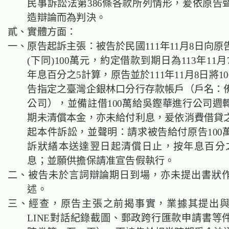
民事訴訟法第386條各款所列情形，爰依原告
造辯論而為判決。
貳、實體方面：
一、原告起訴主張：被告於民國111年11月8日向
(下同)100萬元，約定借款到期日為113年11
年息百分之5計算，原告並於111年11月8日將1
告指定之臺灣企銀林口分行存款帳戶（戶名：
公司），並備註借100萬給吳鏗華進行公司週
期未清償本金，亦未給付利息，爰依消費借貸
起本件訴訟，並聲明：請求被告給付原告100
訴狀繕本送達翌日起清償日止，按年息百分
息；並願供擔保請准宣告假執行。
二、被告未於言詞辯論期日到場，亦未提出書狀
述。
三、經查，原告主張之前揭事實，業據其提出
LINE對話紀錄截圖、郵政跨行匯款申請書等