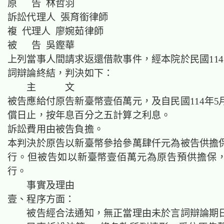
原 告 林哲羽
訴訟代理人 張育銜律師
複 代理人 廖婉茹律師
被 告 吳鏗華
上列當事人間請求返還借款事件，經本院於民國114
詞辯論終結，判決如下：
主 文
被告應給付原告新臺幣壹佰萬元，及自民國114年5
償日止，按年息百分之五計算之利息。
訴訟費用由被告負擔。
本判決於原告以新臺幣參拾參萬肆仟元為被告供擔
行。但被告如以新臺幣壹佰萬元為原告預供擔保
行。
事實及理由
壹、程序方面：
被告經合法通知，無正當理由未於言詞辯論期