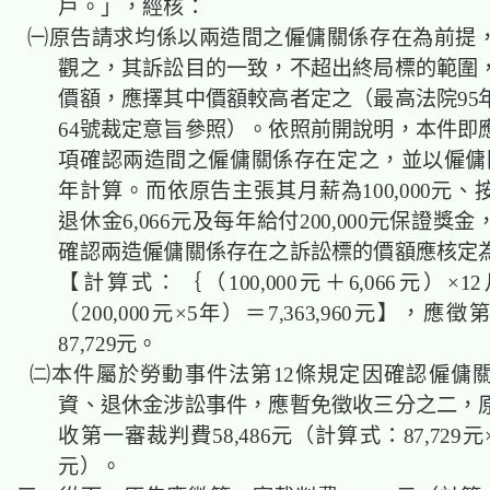
戶。」，經核：
㈠原告請求均係以兩造間之僱傭關係存在為前提
觀之，其訴訟目的一致，不超出終局標的範圍
價額，應擇其中價額較高者定之（最高法院95
64號裁定意旨參照）。依照前開說明，本件即
項確認兩造間之僱傭關係存在定之，並以僱傭
年計算。而依原告主張其月薪為100,000元
退休金6,066元及每年給付200,000元保證獎
確認兩造僱傭關係存在之訴訟標的價額應核定為7,3
【計算式：｛（100,000元＋6,066元）×1
（200,000元×5年）＝7,363,960元】，
87,729元。
㈡本件屬於勞動事件法第12條規定因確認僱傭
資、退休金涉訟事件，應暫免徵收三分之二，
收第一審裁判費58,486元（計算式：87,729元×2/
元）。