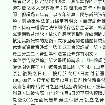
高者定之；因定期給付涉訟，其訴訟標的之價
續期間之收入總數為準；期間未確定時，應
間。但超過五年者，以五年計算，民事訴訟法第7
項、勞動事件法第11條定有明文。而確認僱
件，係就一繼續性法律關係存否發生爭執，核
或定期收益涉訟，依法自應就其權利存續期間
核定其訴訟標的總額。次按因確認僱傭關係或
休金或資遣費涉訟，勞工或工會起訴或上訴，
費三分之二，勞動事件法第12條亦有明文。
二、本件原告變更追加訴之聲明係請求：「㈠確認
僱傭關係存在。㈡被告應自民國（下同）113年
原告復職之日止，按月於次月5日給付新
100,000元、按年於每年12月31日前給付新臺幣2
及自各期應給付日之翌日起至清償日止，按年
利息。㈢被告應自113年10月6日起至原告復
提繳6,066元至原告於勞工保險局設立之