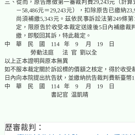
三、從而，原告應徵第一審裁判費29,243元（計算式：
－58,486元＝29,243元），扣除原告已繳納23
尚須補繳5,343元。茲依民事訴訟法第249條
定，限原告於收受本裁定送達後5日內補繳裁
繳，即駁回其訴，特此裁定。
中 華 民 國 114 年 9 月 19 日
勞動法庭 法 官
劉以全
以上正本證明與原本無異
如不服本裁定關於訴訟標的價額之核定，得於收受裁
日內向本院提出抗告狀，並繳納抗告裁判費新臺幣1,
中 華 民 國 114 年 9 月 19 日
書記官 温凱晴
歷審裁判：