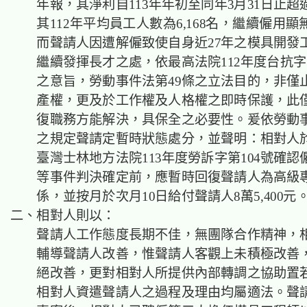
年報，其淨利自113年年初至同年3月31日止超
其112年平均員工人數為6,168名，繼續僱用
而聲請人因遭解僱致使自身近27年之模具開發
繼續發揮長才之處，依最高法院112年度台抗字
之意旨，勞動事件法第49條之立法目的，非僅
產權，更及於工作權及人格權之即時保護，此
復職務方能解決，具保全之必要性。爰依勞動事
之規定聲請
定暫時狀態處分
，並聲明：相對人
臺灣士林地方法院113年度勞訴字第104號確
等事件判決確定前，應暫時回復聲請人為高級
係，並按月於次月10日給付聲請人8萬5,400元
二、相對人則以：
聲請人工作態度長期不佳，無團隊合作精神，
輔導聲請人改善，惟聲請人客觀上未積極改善
絕改善，更對相對人所提供內部轉調之協助置
相對人資遣聲請人之過程及理由均屬適法。聲