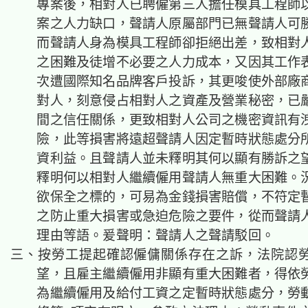
專案後，相對人已聘僱第三人擔任模具工程師
案之人力缺口，聲請人原屬部門已無聲請人可
而聲請人身為模具工程師卻拒絕出差，致相對
之困難及徒增不必要之人力成本，又因其工作
次遭國際知名品牌客戶投訴，其更唆使外部廠
對人，刻意侵占相對人之資產及營業秘密，已
間之信任關係，更致相對人公司之機密資訊有
險，此等損害將遠超聲請人因定暫時狀態處分
資利益。且聲請人並未釋明其何以顯有勝訴之
釋明何以相對人繼續僱用聲請人無重大困難。
欲保全之標的，可易為金錢損害賠償，不符定
之防止重大損害或急迫危險之要件，從而聲請
理由等語。爰聲明：聲請人之聲請駁回。
三、
按勞工提起確認僱傭關係存在之訴，法院認
望，且雇主繼續僱用非顯有重大困難者，得依
為繼續僱用及給付工資之
定暫時狀態
處分，
勞