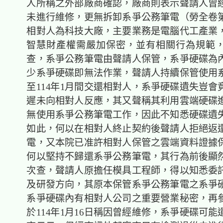
人所稱之外部廠商確認，廠商則表示聲請人曾
未進行維修，更無拆卸系爭公務筆電（勞全卷
相對人為科技大廠，主要業務是電腦代工產業
智慧財產權需嚴加保密，並有相關行為規範
查，系爭公務筆電由聲請人保管，系爭硬碟為
少系爭硬碟即無法作業，聲請人持續保管使用
至114年1月間交還相對人，系爭硬碟遺失豈會
遲未向相對人反應，其又聲稱其利用雲端硬碟
無使用系爭公務筆電工作，因此不知悉硬碟遺
如此，何以在相對人終止契約後聲請人拒絕返
電，又本院已准許相對人保管之雲端資料證據
何以堅持不歸還系爭公務筆電，其行為前後顯
次查，聲請人原擔任模具工程師，得以知悉委
及研發方向，其原本保管系爭公務筆電之系爭
系爭硬碟內有相對人公司之重要營業秘密，再
於114年1月16日稱因曾經維修，系爭硬碟可