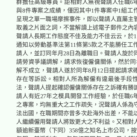
群擔任高級專員。詎相對人無視聲請人任職6
與8件專案之成績，僅因其中1件專案中1組工
呈現之單一職場摩擦事件，即以聲請人直屬主
取義之片面之詞，不當解讀上述電子郵件之內
聲請人長期工作態度不佳及能力不佳云云，於11
通知以勞動基準法第11條第5款之不能勝任工
請人，並訂同年月28日為離職日。聲請人旋於同
請勞資爭議調解，請求恢復僱傭關係，然於同年
解不成立，聲請人遂於同年8月12日提起請求
存在等訴訟。相對人所為解僱有違最後手段
法，聲請人提起確認僱傭關係存在之訴確有勝
請人有近27年之模具開發工作經驗，於任職6
之專案，均無重大之工作疏失，況聲請人係為
法出國，在職期間亦曾多次赴海外出差，不能
人繼續僱用聲請人將致更大之不利益。又相對
額逾新臺幣（下同）358億之知名上市公司，按