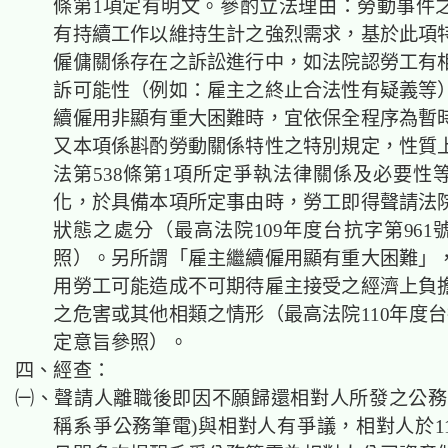
條
第1項定有明文。參酌立法理由：勞動事件
有持續工作以維持生計之強烈需求，基於此項
僱傭關係存在之訴訟進行中，如法院認勞工有
訴可能性（例如：雇主之終止合法性有疑義等
續僱用非顯有重大困難時，宜依保全程序為暫
又本項係斟酌勞動關係特性之特別規定，性質
法第538條第1項所定爭執法律關係及必要性
化，於具備本項所定事由時，勞工即得聲請法
狀態
之處分（最高法院
109年度台抗字第961
照）。另所謂「雇主繼續僱用顯有重大困難」
用勞工可能造成不可期待雇主接受之經濟上負
之危害或其他相類之情形（最高法院
110年度
定意旨參照）。
四、經查：
㈠、聲請人離職後即因不願歸還相對人所發之公務
稱系爭公務筆電)與相對人有爭議，相對人於11