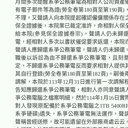
月間多次提醒系爭公務筆電為相對人公司資產
有電子郵件等為證(勞全卷第180頁至第190頁
不理。又聲請人向本院提起確認僱傭關係存在
保全證據後，本院業已裁定准許，命相對人保
給本院(參見保全證據卷宗)，聲請人仍未歸
電，經相對人多次以書狀催促要求返還，本院
聲請人應歸還系爭公務筆電，聲請人仍未歸還
職後以訴訟為由不歸還系爭公務筆電，且刻
定，不歸還系爭公務筆電反而要求相對人提供
其自行登錄(勞全卷第180頁至第182頁)。嗣
調解，本院於113年12月31日進行第一次調
告知應歸還系爭公務筆電，相對人亦同意聲請
爭公務電腦之檔案明細，然於114年1月16日
對人發現原配備於系爭公務電腦之1TB 5400R
系爭硬碟)遺失，系爭公務筆電無法運作，聲
聲稱曾經送修，故可能遺留在外部廠商處云云