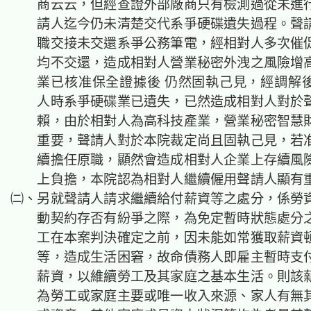
商云云，但經查證外部廠商只有檢測過從未進
請人迄今仍未清楚交代系爭硬碟遺失過程。聲
職交接未交還系爭公務筆電，經相對人多次催
均不交還，造成相對人營業秘密外洩之風險增
業已核准保全證據後 仍然固執己見，經調解
人時系爭硬碟業已遺失，已然造成相對人對於
賴，由於相對人為高科技產業，營業秘密智慧
重要，聲請人對於本院裁定尚且固執己見，若
續擔任原職，顯然會造成相對人企業上存續風
上負擔，本院認為相對人繼續僱用聲請人顯有
㈡、另就聲請人請求繼續給付薪資等之處分，係勞
動契約存否有紛爭之際，為免定暫時狀態處分
工在本案判決確定之前，因未能如常獲取薪資
等，造成生活困窘，故命債務人即雇主暫時支
薪資，以維續勞工及其家庭之基本生活。則該
為勞工或家庭主要或唯一收入來源、家人有無