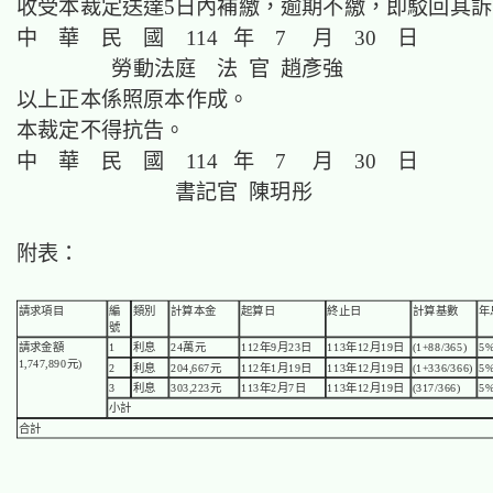
收受本裁定送達5日內補繳，逾期不繳，即駁回其訴
中 華 民 國 114 年 7 月 30 日
勞動法庭 法 官 趙彥強
以上正本係照原本作成。
本裁定不得抗告。
中 華 民 國 114 年 7 月 30 日
書記官 陳玥彤
附表：
請求項目
編
類別
計算本金
起算日
終止日
計算基數
年
號
請求金額
1
利息
24萬元
112年9月23日
113年12月19日
(1+88/365)
5
1,747,890元)
2
利息
204,667元
112年1月19日
113年12月19日
(1+336/366)
5
3
利息
303,223元
113年2月7日
113年12月19日
(317/366)
5
小計
合計