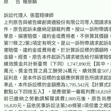
原 告 楊景麟
訴訟代理人 張雲翔律師
上列原告與被告緯創資通股份有限公司等人間請求
件，原告起訴未繳納足額裁判費。按以一訴附帶請
孳息、損害賠償、違約金或費用者，不併算其價額
第77條之2第2項定有明文。是以一訴附帶請求起訴
害賠償、違約金或費用者，於計算訴訟標的價額時
金額。經查，原告本件起訴乃請求被告給付損害賠
績效獎金共計新臺幣（下同）1,747,890元【其中，
萬元、獎金性質之員工酬勞24萬元、績效獎金507,
延利息，是本件訴訟標的金額應併算原告所請求起
準此，本件訴訟標的金額應為1,795,542元【計算
數點以下四捨五入】，是應徵第一審裁判費18,82
前已繳納之勞動調解聲請費2,000元後，原告尚
16,820元。茲依民事訴訟法第249條第1項但書之