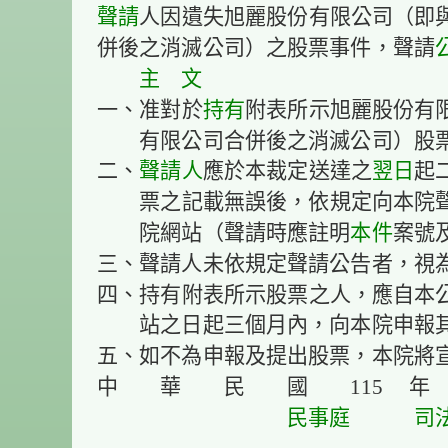
聲請
人因遺失旭麗股份有限公司（即
併後之消滅公司）之股票事件，聲請
主 文
一、准對於
持有
附表所示旭麗股份有
有限公司合併後之消滅公司）股
二、
聲請人
應於本裁定送達之
翌日
起
票之記載無誤後，依規定向本院
院網站（聲請時應註明
本件
案號
三、聲請人未依規定聲請公告者，視
四、持有附表所示股票之人，應自本
站之日起三個月內，向本院申報
五、如不為申報及提出股票，本院將
中 華 民 國 115 
民事庭
司