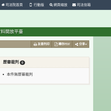
司法院首頁
行動版
網頁縮放
司法信箱
資料開放平臺
友善列印
轉存PDF
分享
歷審裁判
0
本件無歷審裁判