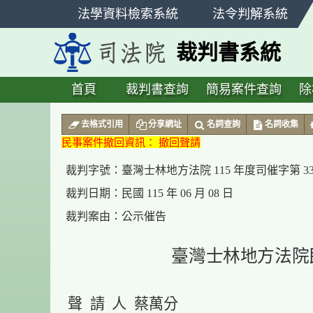
跳
法學資料檢索系統
法令判解系統
至
主
裁判書系統
要
內
容
首頁
裁判書查詢
簡易案件查詢
除
:::
去格式引用
分享網址
名詞查詢
名詞收集
民事案件撤回資訊： 撤回聲請
裁判字號：
臺灣士林地方法院 115 年度司催字第 3
裁判日期：
民國 115 年 06 月 08 日
裁判案由：
公示催告
臺灣士林地方法院
聲 請 人 蔡萬分