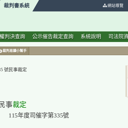
裁判書系統
:::
網站導覽
權判決查詢
公示催告裁定查詢
系統說明
司法院
裁判易讀小幫手
35 號民事裁定
民事
裁定
115年度司催字第335號