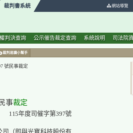
裁判書系統
:::
網站導覽
權判決查詢
公示催告裁定查詢
系統說明
司法院
裁判易讀小幫手
97 號民事裁定
民事
裁定
115年度司催字第397號
公司（即與光寶科技股份有