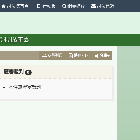
司法院首頁
行動版
網頁縮放
司法信箱
資料開放平臺
友善列印
轉存PDF
分享
歷審裁判
0
本件無歷審裁判