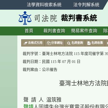
跳
法學資料檢索系統
法令判解系統
至
主
裁判書系統
要
內
容
首頁
裁判書查詢
簡易案件查詢
除
:::
去格式引用
分享網址
名詞查詢
名詞收集
裁判字號：
臺灣士林地方法院 115 年度司催字第 3
裁判日期：
民國 115 年 07 月 01 日
裁判案由：
公示催告
臺灣士林地方法院
聲 請 人 温筑雅
聲請
人因遺失台灣光寶電子股份有限