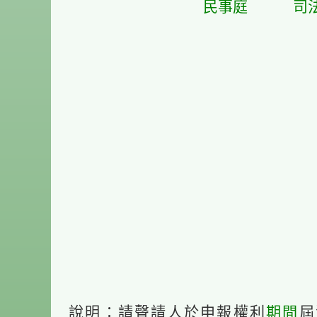
民事庭
司
說明：請聲請人於申報權利
期間
屆