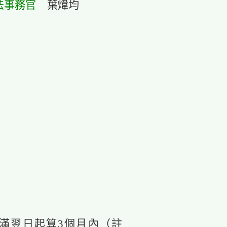
法事務官
葉煒均
滿翌日起算3個月內（註