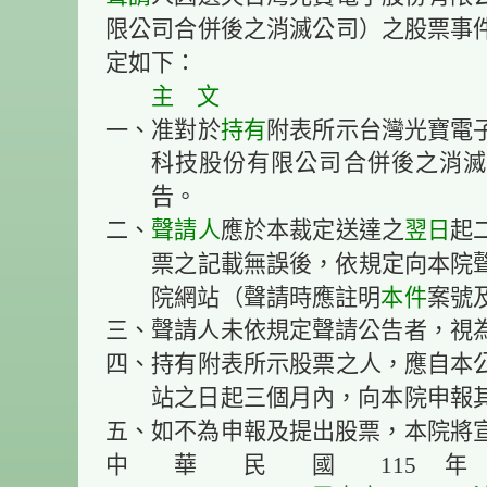
限公司合併後之消滅公司）之股票事
定如下：
主 文
一、准對於
持有
附表所示台灣光寶電
科技股份有限公司合併後之消滅
告。
二、
聲請人
應於本裁定送達之
翌日
起
票之記載無誤後，依規定向本院
院網站（聲請時應註明
本件
案號
三、聲請人未依規定聲請公告者，視
四、持有附表所示股票之人，應自本
站之日起三個月內，向本院申報
五、如不為申報及提出股票，本院將
中 華 民 國 115 