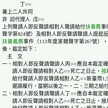
丁○○
兼上二人共同
非 訟代理人 戊○○
上列聲請人即反聲請相對人聲請給付
扶養費
事
聲字第824號）及相對人即反聲請聲請人提起
扶養義務
事件（113年度家親聲字第267號）
後，裁定如下：
主 文
一、相對人即反聲請聲請人丙○○應自本裁定
請人即反聲請相對人乙○○死亡之日止，
按
給付聲請人即反聲請相對人乙○○新臺幣1,
遲誤履行，當期以後之一、二、三期之給
二、相對人即反聲請聲請人丁○○應自本裁定
請人即反聲請相對人乙○○死亡之日止，按