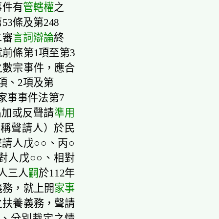
事件有
管轄權
之
3條及第248
二審
言詞辯論
終
前條第1項至第3
之數宗事件，應合
1項、2項及第
家事事件法第7
追加或反聲請
準用
下稱聲請人）於民
聲請人戊○○、丙○
對人戊○○、相對
人三人
嗣
於112年
義務，就上開
家事
之扶養義務，聲請
、分別裁定之情