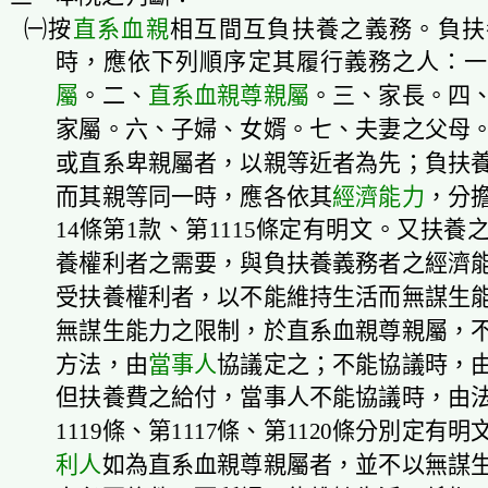
㈠
按
直系血親
相互間互負扶養之義務。負扶
時，應依下列順序定其履行義務之人：一
屬
。二、
直系血親尊親屬
。三、家長。四
家屬。六、子婦、女婿。七、夫妻之父母
或直系卑親屬者，以親等近者為先；
負扶
而其親等同一時，應各依其
經濟能力
，分擔
14條第1款、第1115條定有明文。又扶
養權利者之需要，與負扶養義務者之經濟
受扶養權利者，以不能維持生活而無謀生
無謀生能力之限制，於直系血親尊親屬，
方法，由
當事人
協議定之；不能協議時，
但扶養費之給付，當事人不能協議時，由
1119條、第1117條、第1120條分別定有明
利人
如為直系血親尊親屬者，並不以無謀