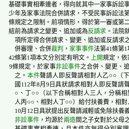
基礎事實相牽連者，得向就其中一家事訴訟
少年及家事法院合併請求，不受民事訴訟法第5
條規定之限制。前項情形，得於第一審或第
結前為請求之變更、追加或為
反請求
。法院就
項所定得合併請求、變更、追加或
反請求
併審理、合併
裁判
，
家事事件
法第41條第
42條第1項本文分別定有明文。
上開
規定，依
9條規定，於家事
非訟事件
之合併、變更、
之。
本件
聲請人即反聲請相對人乙○○（
國112年8月9日具狀請求相對人即反聲請
○、丁○○（以下合稱相對人三人，分稱相
人丙○○、相對人丁○○）
給付扶養費
，相對
10月12日具狀提出反聲請
減輕或
免除
扶養
非訟事件
，均源於
兩造
間之子女對於父母
基礎事實相牽連，且本件亦無得分別審理