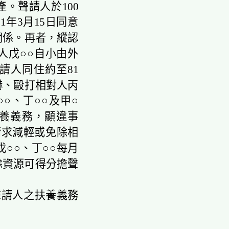
產。聲請人於100
1年3月15日同意
關係。再者，縱認
人戊○○自小由外
請人同住約至81
嚇、毆打相對人丙
○、丁○○及甲○
養義務，顯違事
項請求減輕或免除相
○○、丁○○每月
餘資源可得分擔聲
請人之扶養義務