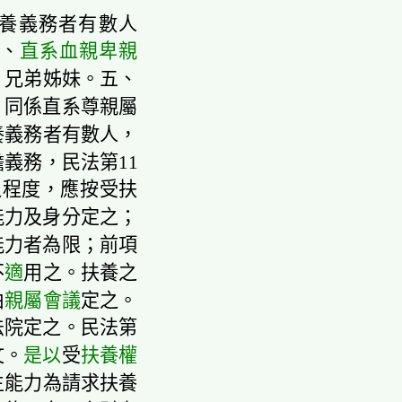
養義務者有數人
、
直系血親卑親
、兄弟姊妹。五、
。同係直系尊親屬
養義務者有數人，
義務，民法第11
養之程度，應按受扶
能力及身分定之；
能力者為限；前項
不
適
用之。扶養之
由
親屬會議
定之。
法院定之。民法第
文。
是以
受
扶養權
生能力為請求扶養