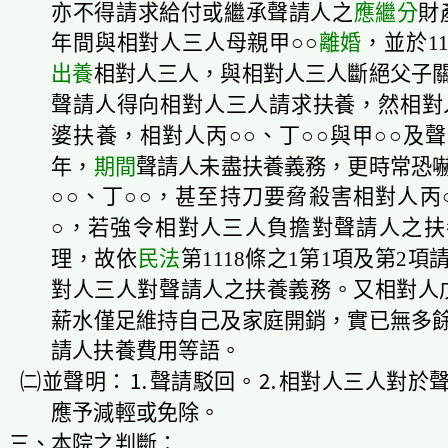
亦不得請求給付或繼承聲請人之
應繼分
財
年間與相對人三人母親甲○○
離婚
，並於11
出養
相對人三人，與相對人三人斷絕父子
聲請人得向相對人三人請求扶養，然相對
婆扶養，相對人丙○○、丁○○與甲○○及聲
年，
期間
聲請人未盡扶養義務，更時常恐
○○、丁○○，甚至持刀要脅殺害相對人丙○
○，若強令相對人三人負擔對聲請人之扶
理，故依
民法
第1118條之1第1項及第2
對人三人對聲請人之扶養義務。又相對人戊
薪水僅足維持自己及家庭開銷，實已無多
請人扶養費用等語。
㈡並聲明：⒈聲請駁回。⒉相對人三人對於聲
應予減輕或免除。
三、本院之判斷：