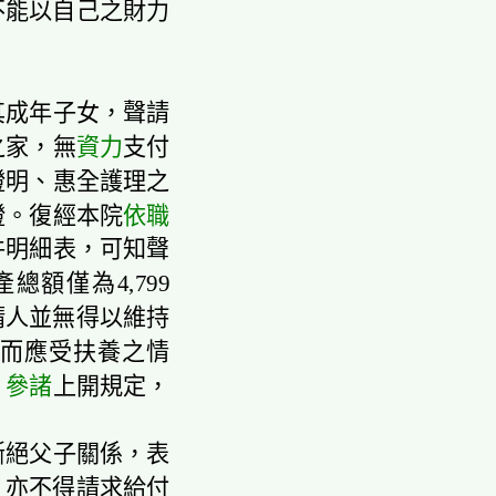
不能以自己之財力
其成年子女，聲請
之家，無
資力
支付
證明、惠全護理之
證。復經本院
依職
件明細表，可知聲
額僅為4,799
聲請人並無得以維持
而應受扶養之情
，
參諸
上開規定，
。
斷絕父子關係，表
，亦不得請求給付