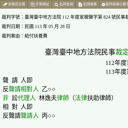
去格式引用
分享網址
名詞查詢
名詞收集
裁判易讀小幫
裁判字號：
臺灣臺中地方法院 112 年度家親聲字第 824 號民事
裁判日期：
民國 113 年 05 月 28 日
裁判案由：
給付扶養費
臺灣臺中地方法院民事
裁
112年度
113年度家親聲
聲 請 人即
反
聲請
相對人
乙○○
非
訟
代理人
林逸夫
律師
（
法律
扶助律師）
相 對 人即
反聲請
聲請人
丙○○