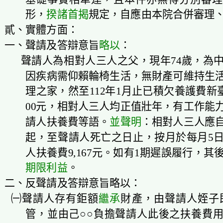
形，
揆諸
首揭
規定，自應由本院合併審理
貳、實體方面：
一、聲請及答辯意旨
略以
：
聲請人為相對人三人之父，現年74歲，為中
因疾病需仰賴輪椅生活，無財產可維持生
理之家，然至112年1月止已積欠養護費新臺
00元，相對人三人均正值壯年，有工作能
請人扶養費等語。
並聲明
：相對人三人應
起，至聲請人死亡之日止，按月於每月5
人扶養費9,167元。如有1期遲誤履行，其
期限利益
。
二、反聲請及答辯意旨略以：
㈠聲請人存有鉅額
繼承
財產，由聲請人姪子
管，並由己○○負擔聲請人此後之扶養費