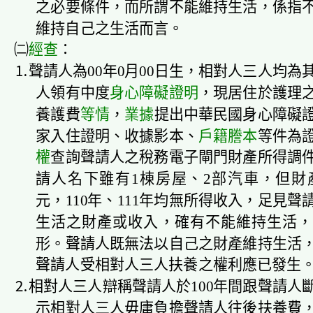
之必要條件，而所謂不能維持生活，係指
維持自己之生活而言。
㈡
經查
：
⒈聲請人為00年0月00日生，相對人三人均為
人領有中度
身心障礙證明
，現居住於護理
養護費
等情
，
業據
提出中華民國身心障礙
家入住證明、收據影本、
戶籍謄本
等件為
權
查詢聲請人之稅務電子閘門財產所得調
請人名下雖有1棟房屋、2部汽車，但財產總
元，110年、111年均無所得收入，足見
生活之財產或收入，確有不能維持生活，
形。聲請人既無法以自己之財產維持生活
聲請人受相對人三人扶養之權利應已發生
⒉相對人三人
辯稱聲請人於100年間跟聲請人
示相對人三人毋庸負擔聲請人往後扶養費