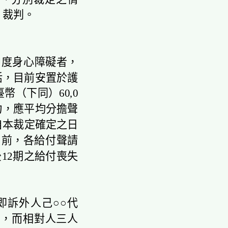
、裁判。
度身心障礙者，
活，目前安置於護
幣（下同）60,0
力，應平均分擔聲
自本裁定確定之日
日前，各給付聲請
後12期之給付喪失
即訴外人己○○代
用，而相對人三人