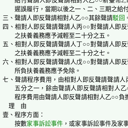
給付聲請人即反聲請相對人乙○○新臺幣2,
遲誤履行，當期以後之一、二、三期之給
三、聲請人即反聲請相對人乙○○其餘聲請
駁回
四、相對人即反聲請聲請人丙○○對聲請人即反
之扶養義務應予減輕至二十分之五。
五、相對人即反聲請聲請人丁○○對聲請人即反
之扶養義務應予減輕至二十分之七。
六、
相對人
即
反聲請
聲請人戊○○對聲請人即
反
所負扶養義務應予免除。
七、
聲請程序費用，由相對人即
反聲請
聲請人
五分之一，餘由聲請人即反聲請相對人乙
程序費用由聲請人即
反聲請
相對人乙○○負
理 由
壹、程序方面：
按數
家事訴訟事件
，或家事訴訟事件及家