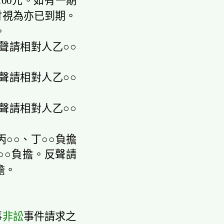
100元。如有一期
付視為亦已到期。
。
聲請相對人乙○○
聲請相對人乙○○
聲請
相對人乙○○
丙○○、丁○○負擔
○○負擔。
反聲請
擔。
事
非訟
事件請求之