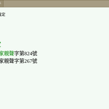
手
裁定
定
家親聲
字第824號
字第267號