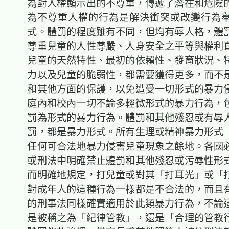
為對人權顯示出的不尊重，傳遞了潛在和危險
為不尊重人權的行為是解決衝突或改變行為
式。體罰的程度雖有不同，但均有辱人格，體
尊重兒童的人性尊嚴、人身安全之平等與權利
兒童的天然特性、最初的依賴性、發育狀況、
力以及兒童的脆弱性，都需要獲得更多，而不
和其他方面的保護，以免遭受一切形式的暴力
庭內和校內一切不論多輕微形式的暴力行為，
罰為形式的暴力行為。體罰和其他殘忍或有辱
罰，都是暴力形式。所有生理或精神暴力形式
任何可合法地暴力侵害兒童現象之餘地。各國
或刑法中明確禁止體罰和其他殘忍或污辱性形
而明確地規定，打兒童或對其「打耳光」或「
對成年人的這種行為一樣都是不合法的，而且
的刑事法同樣確實適用於此類暴力行為，不論
是被稱之為「紀律管教」，還是「合理的管教