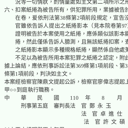
況等一切情狀，酌情量處如主文第二項所示之
六、扣案紙捲為被告所有，供犯罪所用，業據被告
在卷，爰依刑法第38條第2項前段規定，宣告
官雖依告訴人提出之紙捲影本（見本院卷第97至
證明被告於本案使用之紙捲，應係類似該影本
捲，然此僅係告訴人臆測，且無該紙捲扣案，
之紙捲影本顯示多種規格紙捲，顯然係自他處
不足以為被告所用本案犯罪之紙捲之認定，附
據上論結，應依刑事訴訟法第369條第1項前段、第36
條第1項前段，判決如主文。
本案經檢察官陳鼎文提起公訴，檢察官廖偉志提起
甲○○到庭執行職務。
中 華 民 國 110 年 8 月 
刑事第五庭 審判長法 官 鄭 永 玉
法 官 卓 進 仕
法 官 許 文 碩