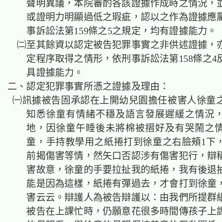
聲明異議，本院審酌各該證據作成時之情況，
或證明力明顯過低之瑕疵，認以之作為證據應
事訴訟法第159條之5之規定，均有證據能力。
㈡至其餘資以認定被告犯罪事實之非供述證據，
定程序取得之情形，依刑事訴訟法第158條之4
具證據能力。
二、認定犯罪事實所憑之證據及理由：
㈠訊據被告固承認在上開幼兒園擔任被害人徐童
知悉徐童有情緒不穩及語言發展遲緩之情況
地，因徐童午睡後未將棉被摺好及有哭鬧之
童，手持教學用之紙捲打到徐童之右臉頰1下
前揭傷害等情，然矢口否認涉有傷害犯行，辯
害故意，徐童的手要拉扯我的紙捲，我有後退
能是因為這樣，紙捲有彈過去，才會打到徐童
害云云。辯護人為被告辯護以：由我們所提群
被告在上課忙時，仍願意花很多時間傳孩子上