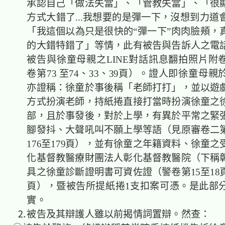
承認自己「做法失當」、「管教失當」、「很
方式大錯了...我想要的是彈一下，沒想到力道
「我這個以為只是很快的“彈一下”肉肉臉頰，
的大錯特錯了」等情，此有被告與告訴人之電
被告與徐童母親之LINE對話訊息翻拍照片附
卷第73 至74、33、39頁）。證人即徐童母
亦證稱：徐童於事後稱「老師打打」，並以遊
方式扮演老師，持紙捲直接打當時扮演徐童之
部，且於事發後，對於上學，有異於平常之緊
腳發抖、大聲吼叫不願上學等語（見原審卷二第1
176至179頁），並有徐童之年籍資料、徐童
化基督教醫療財團法人彰化基督教醫院（下稱
具之徐童診斷證明書可資佐證（警卷第15至18
頁），暨被告所提紙捲1支扣案可憑。是此部
實。
⒉被告及其辯護人雖以前揭情詞置辯。然查：