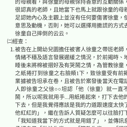
的母親看，與徐童的母親保持善意的互動關係
很認真的老師，且她當下也馬上就跟徐童的母
足認她內心及主觀上並沒有任何要傷害徐童，
意思及動機，否則，她可以選擇用撒謊的方式
徐童自己摔倒的云云。
㈡經查：
⒈被告在上開幼兒園擔任被害人徐童之帶班老師
情緒不穩及語言發展遲緩之情況，於前揭時、
睡後未將棉被摺好及有哭鬧之情，為管教徐童
之紙捲打到徐童之右臉頰1下，致徐童受有前
業據被告坦承在卷，且被告於案發後當天在電
人即徐童之父徐○○坦認「他（徐童）就一直
鬧，所以呢我就用手...用紙捲起來，打下去他
下去，但是我覺得應該是我的力道跟速度太快
他紅紅的」，繼在告訴人質疑怎麼可以往臉打
「我知道我當下的方式就是用錯了」，並傳訊