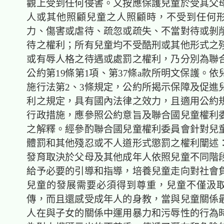
觀上受到任何侵害。又按應保護兒童於受其父
人或其他照顧兒童之人照顧時，不受到任何
力、傷害或虐待、疏忽或疏失、不當對待或剝
待之權利；所有兒童均不受酷刑或其他形式之
或有辱人格之待遇或處罰之權利，乃分別為聯
公約第19條第1項、第37條a款所明文保護。
施行法第2、3條規定，公約所揭示保障及促進
利之規定，具有國內法律之效力，且適用公約
行政措施，應參照公約意旨及聯合國兒童權利
之解釋。經參酌聯合國兒童權利委員會針對兒
體罰和其他殘忍或不人道形式懲罰之權利闡述
發育取決於父母及其他成年人依照兒童不同階
給予必要的引導和指導，培養兒童走向對社會
兒童的發展需要必須得到尊重，兒童不僅汲
傳，而且還感受成年人的身教，當與兒童關係
人在與子女的關係中運用暴力和污辱性的行為