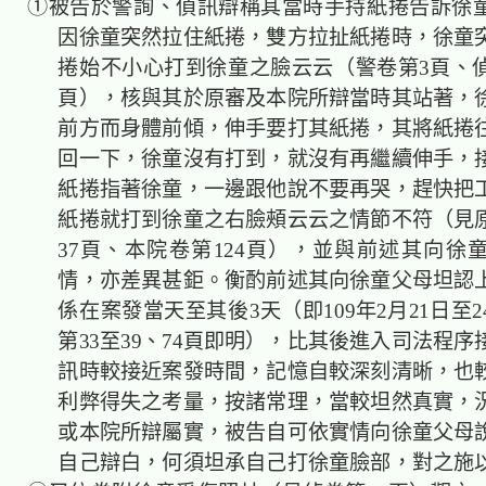
①被告於警詢、偵訊辯稱其當時手持紙捲告訴徐
因徐童突然拉住紙捲，雙方拉扯紙捲時，徐童
捲始不小心打到徐童之臉云云（警卷第3頁、偵卷
頁），核與其於原審及本院所辯當時其站著，
前方而身體前傾，伸手要打其紙捲，其將紙捲
回一下，徐童沒有打到，就沒有再繼續伸手，
紙捲指著徐童，一邊跟他說不要再哭，趕快把
紙捲就打到徐童之右臉頰云云之情節不符（見原
37頁、本院卷第124頁），並與前述其向徐
情，亦差異甚鉅。衡酌前述其向徐童父母坦認
係在案發當天至其後3天（即109年2月21日至
第33至39、74頁即明），比其後進入司法程
訊時較接近案發時間，記憶自較深刻清晰，也
利弊得失之考量，按諸常理，當較坦然真實，
或本院所辯屬實，被告自可依實情向徐童父母
自己辯白，何須坦承自己打徐童臉部，對之施