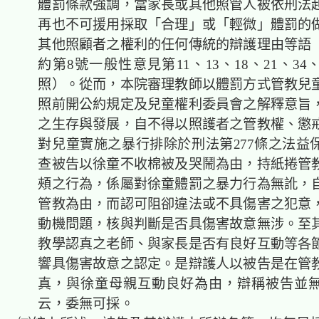
體罰條款強調，當家長或其他照管人被依刑法
再也不可援用採取「合理」或「輕微」體罰的
其他照顧者之權利的任何傳統的辯護理由等語
約第8號一般性意見第11、13、18、21、34
照）。從而，本院審理教師以體罰方式管教兒
照前開公約規定及兒童權利委員會之解釋意旨
之生存與發展，自不得以照護者之管教權、懲
對兒童實施之暴行排除於刑法第277條之法益
查被告以徐童不收棉被及哭鬧為由，持紙捲管
頰之行為，係屬對徐童體罰之暴力行為無訛，
管教為由，而認可阻卻違法或不具傷害之犯意
動機問題，核與判斷是否具傷害故意無涉。至
教學認真之老師、與家長是否有良好互動等各
響具傷害故意之認定。是辯護人以被告是在管
真，與徐童母親互動良好為由，辯稱被告並
云，委無可採。