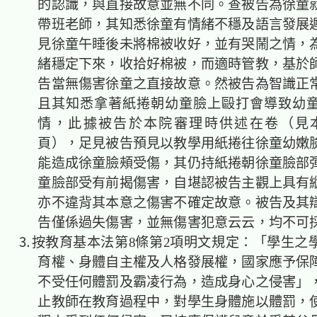
的認識，與直接故意並無不同。查被告為徐童
帶班老師，其知悉徐童有情緒不穩及語言發展
見徐童午睡後未將棉被收好，並有哭鬧之情，
緒穩定下來，收拾好棉被，而適時管教，基於
告當無傷害徐童之直接故意。然被告為智識正
且其知悉拿著紙捲朝幼童臉上毆打會導致幼
情，此據被告於本院審理時供述在卷（見本
頁），足見被告預見以教學用紙捲往徐童幼嫩
能造成徐童臉頰受傷，其仍持紙捲朝徐童臉部
童臉部受有前揭傷害，自堪認被告主觀上具有
亦不違背其本意之傷害不確定故意。被告及其
告僅係過失傷害，並無傷害犯意云云，均不可
⒊按教育基本法第8條第2項明文規定：「學生之
育權、身體自主權及人格發展權，國家應予保
不受任何體罰及霸凌行為，造成身心之侵害」
止教師在教育過程中，對學生身體施以體罰，