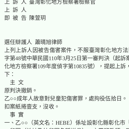
上 訴 人 臺灣彰化地方檢察署檢察官
上 訴 人
即 被 告 陳萱玥
選任辯護人 蕭晴旭律師
上列上訴人因被告傷害案件，不服臺灣彰化地方法院
字第48號中華民國110年3月25日第一審判決（起
化地方檢察署109年度偵字第10835號），提起上
下：
主 文
原判決撤銷。
乙○○成年人故意對兒童犯傷害罪，處拘役伍拾日。
扣案紙捲壹支，沒收。
事 實
一、乙○○（英文名：HEBE）係址設彰化縣彰化市「