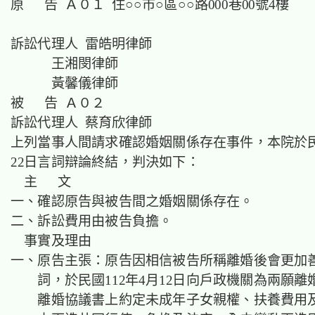
原 告 Ａ０１ 住○○市○區○○路000巷00號4樓
訴訟代理人 雷皓明律師
王湘閔律師
黃馨儀律師
被 告 Ａ０２
訴訟代理人 蔡育欣律師
上列當事人間請求確認婚姻關係存在事件，本院於民國
22日言詞辯論終結，判決如下：
主 文
一、確認原告與被告間之婚姻關係存在。
二、訴訟費用由被告負擔。
事實及理由
一、原告主張：原告因相信被告所稱離婚後會更加
詞，於民國112年4月12日向戶政機關為兩願
離婚協議書上約定未成年子女親權、扶養費用