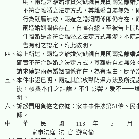
明，兩造之離婚確實欠缺親自見聞兩造離婚
不符合離婚之法定方式，其離婚自屬無效，
行為既屬無效，兩造之婚姻關係即仍存在，
兩造婚姻關係存在，自屬有據。至被告上開
件離婚是否符合離婚之法定方式無涉，本院
告有利之認定，附此敘明。
四、綜上所述，兩造之離婚欠缺親自見聞兩造離婚
確實不符合離婚之法定方式，其離婚自屬無效
請求確認兩造婚姻關係存在，為有理由，應予
五、本件事證已明，兩造其餘攻擊防禦方法及所提
後，核與本件之結論，不生影響，爰不一一
明。
六、訴訟費用負擔之依據：家事事件法第51條、民事
條。
中 華 民 國 113 年 5 月 
家事法庭 法 官
游育倫