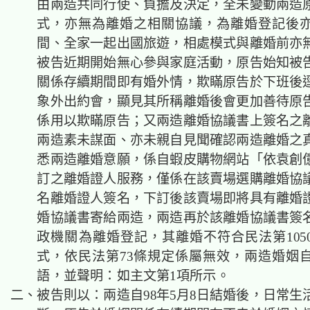
由兩造共同行使、負擔及決定，全未變動兩造
式，亦無為離婚之相關協議，為離婚登記後
間、全家一起出國旅遊，相處模式與離婚前亦
被告近期開始無心參與家庭活動，原告始知被
關係存續期間即有婚外情，欺瞞原告於下班後
象外出約會，顯見其所稱離婚後會更加善待原
係用以欺瞞原告；又兩造離婚協議書上簽名之
兩造素未謀面、亦未親自見聞確認兩造離婚之
悉兩造離婚意願，係自蝦皮購物網站「依袁創
訂之離婚證人服務，僅係在該賣場選購離婚協
名離婚證人簽名，下訂後該賣場即將具有離婚
婚協議書寄給兩造，兩造再於該離婚協議書簽
政機關為離婚登記，其離婚不符合民法第105
式，依民法第73條規定係屬無效，兩造婚姻
語，並聲明：如主文第1項所示。
二、被告則以：兩造自98年5月8日結婚後，日常生