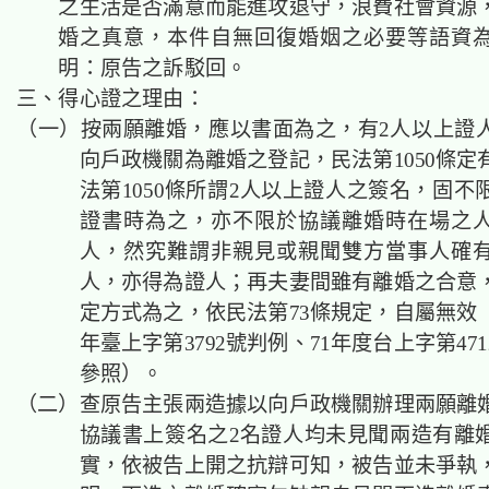
之生活是否滿意而能進攻退守，浪費社會資源
婚之真意，本件自無回復婚姻之必要等語資
明：原告之訴駁回。
三、得心證之理由：
（一）按兩願離婚，應以書面為之，有2人以上證
向戶政機關為離婚之登記，民法第1050條定
法第1050條所謂2人以上證人之簽名，固不
證書時為之，亦不限於協議離婚時在場之
人，然究難謂非親見或親聞雙方當事人確
人，亦得為證人；再夫妻間雖有離婚之合意
定方式為之，依民法第73條規定，自屬無效（
年臺上字第3792號判例、71年度台上字第47
參照）。
（二）查原告主張兩造據以向戶政機關辦理兩願離
協議書上簽名之2名證人均未見聞兩造有離
實，依被告上開之抗辯可知，被告並未爭執