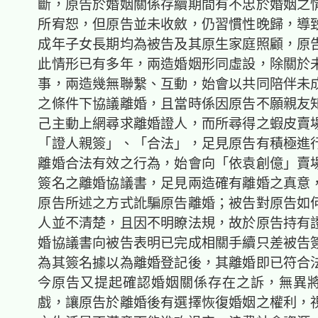
斷，原告於婚姻關係存續期間有不忠於婚姻之
所宥恕，但原告並未收斂，仍習慣性晚歸，導
成年子女長期均為被告及其原生家庭照顧，原
此情形已有多年，兩造婚姻形同虛設，除關於
事，兩造幾無聯繫、互動，始會以共同陪伴未
之條件下協議離婚，且當時係因原告不願親友
己主動上網尋求離婚證人，而所尋得之蝦皮賣
「證人親簽」、「合法」，足見原告有積極進
離婚合法有效之行為，始會向「依袁創億」賣
簽名之離婚協議書，足見兩造確有離婚之真意
原告所述之方式訛騙原告離婚；被告對原告如
人並不清楚，且因不明瞭法規，故於原告持有
婚協議書向被告表明已完成相關手續只差被告
為其簽名據以為離婚登記後，其離婚即已符合
今原告又提起確認婚姻關係存在之訴，無異
戲，讓原告於離婚後有選擇恢復婚姻之權利，