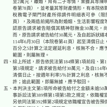
至2萬元，
離婚，育有二子等情，業據其等陳
卷第78頁），並考量其等財產情形，有本院依
稅務電子閘門財產所得調件明細表可參（限閱
頁），
及
兩造前揭所為對婚姻、生活影響程度
認原告請求被告賠償其精神慰撫金30萬元，
而，原告請求被告給付30萬元，及自起訴狀繕
114年6月30日（本院卷第41頁）起至清償日
百分之5計算之法定遲延利息，核無不合，應
範圍，則屬無理。
四、
綜上所述，原告
依民法第184條第1項前段、第1
第3項規定
，請求被告給付30萬元，及自114年
清償日止，按週年利率5％計算之利息，核無
許；逾此範圍，即屬無據，應予駁回。
五、
本判決主文第1項所命被告給付之金額未逾50
事訴訟法第389條第1項第5款之規定，依職權
另依同法第392條第2項規定依職權宣告被告預