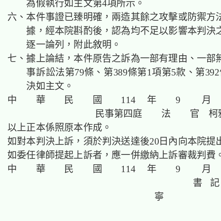
為假執行如主文第4項所示。
六、本件事證已臻明確，兩造其餘之攻擊或防禦方
據，經本院斟酌後，認為均不足以影響本判決
逐一論列，附此敘明。
七、據上論結，本件原告之訴為一部有理由、一部
事訴訟法第79條、第389條第1項第5款、第39
決如主文。
中 華 民 國 114 年 9 月 
民事第四庭 法 官
柯
以上正本係照原本作成。
如對本判決上訴，須於判決送達後20日內向本院提
如委任律師提起上訴者，應一併繳納上訴審裁判費
中 華 民 國 114 年 9 月 
書 記 官 