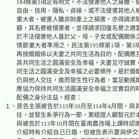
184條第1項定有明文。不法侵害他人之身體、
自由、信用、隱私、貞操，或不法侵害其他人
重大者，被害人雖非財產上之損害，亦得請求
額，其名譽被侵害者，並得請求回復名譽之適
於不法侵害他人基於父、母、子女或
配偶
關係
情節重大者準用之，民法第195條第1項、第3
再按婚姻係以夫妻之共同生活為目的，
配偶
應
其共同生活之圓滿安全及幸福，夫妻互守誠實
同生活之圓滿安全及幸福之必要條件。是於婚
仍與
他人
交往，進而發生性行為者，當足動搖
應協力保持共同生活圓滿安全幸福之忠實目的
配偶
之身分法益。經查：
１、原告主張
被告
於113年10月至114年4月間，
往，並
發生系爭行為一節，業經證人顧智元於
與被告於113年10月間在臺南農改場上課時認
介紹時有介紹自己已婚，但被告表示要與伊交往