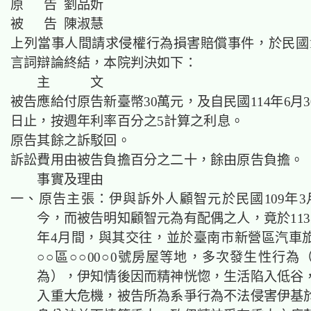
原 告 劉品妡
被 告 陳淑慧
上列當事人間請求侵權行為損害賠償事件，於民國11
言詞辯論終結，本院判決如下：
主 文
被告應給付原告新臺幣30萬元，及自
民國114年6月3
日止，按週年利率百分之5計算之利息。
原告其餘之訴駁回。
訴訟費用由被告負擔百分之二十，餘由原告負擔。
事實及理由
一、原告主張：
伊與訴外人顧智元於民國109年3
今，而
被告明知顧智元為有配偶之人，竟
於11
年4月間，與其交往，並
於臺南市新營區汽車
○○區○○00○0號房屋等地，多次發生性行為
為），伊知情後因而精神恍惚，生活陷入低谷
入重大危機，被告所為系爭行為不法侵害伊基