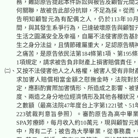
務，難認原告提起本件訴訟與被告及顧智元間
何關聯，故被告此部分抗辯，不足為採。從而
告明知顧智元為有配偶之人，仍
於113年10
間，與其發生系爭行為
，
已達破壞原告與顧智
生活之圓滿安全及幸福，自屬不法侵害原告基
生之
身分法益
，且情節確屬重大，足認原告精
之痛苦，是原告依民法第184條第1項、第195
1項規定，請求被告負非財產上損害賠償責任
㈡、
又按不法侵害他人之人格權，被害人受有非財
求加害人賠償相當金額之慰撫金時，法院對
定，應斟酌實際加害情形、所造成之影響、被
度、兩造之身分地位經濟情形及其他各種狀況
之數額（最高法院47年度台上字第1221號、5
223號裁判意旨參照）。審酌原告為高中畢
SPA芳療師，每月收入約10萬元，現與顧智元
中，
育有二子；被告為大學畢業，從事務農，