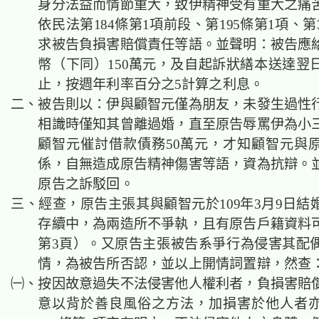
身分法益而情節重大，致伊精神受有重大之痛
依民法第184條第1項前段、第195條第1項、
求被告負損害賠償責任等語。並聲明：被告應
幣（下同）150萬元，及自起訴狀繕本送達翌
止，按週年利率百分之5計算之利息。
二、被告則以：伊與顧智元僅為朋友，未發生過性
相識時僅知其曾離過婚，直至原告辱罵伊為小
顧智元催討借款債務50萬元，才知顧智元與
係，自無造成原告精神傷害等語，資為抗辯。
原告之訴駁回。
三、經查，原告主張其
與顧智元於109年3月9日
存續中
，為兩造所不爭執，且有原告戶籍資料
第3頁）。又原告主張被告系爭行為侵害其
配
情，
為被告所否認，並以上開情詞置辯，然查
㈠、
按因故意過失不法侵害他人權利者，負損害賠
意以背於善良風俗之方法，加損害於他人者