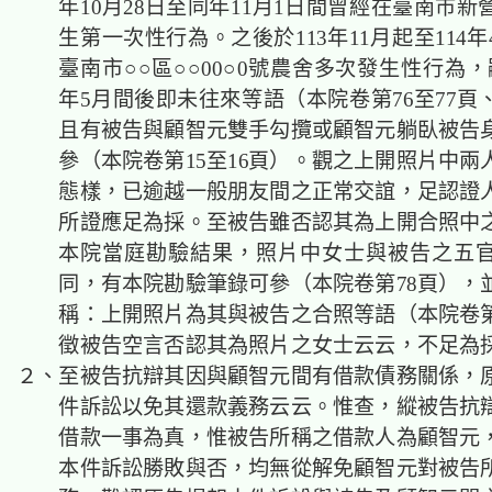
年10月28日至同年11月1日間曾經在臺南市
生第一次性行為。之後於113年11月起至114
臺南市○○區○○00○0號農舍多次發生性行為，
年5月間後即未往來等語（本院卷第76至77頁
且有被告與顧智元雙手勾攬或顧智元躺臥被告
參（本院卷第15至16頁）。觀之上開照片中兩
態樣，已逾越一般朋友間之正常交誼，足認證
所證應足為採。至被告雖否認其為上開合照中
本院當庭勘驗結果，照片中女士與被告之五
同，有本院勘驗筆錄可參（本院卷第78頁），
稱：上開照片為其與被告之合照等語（本院卷第
徵被告空言否認其為照片之女士云云，不足為
２、至被告抗辯其因與顧智元間有借款債務關係，
件訴訟以免其還款義務云云。惟查，縱被告抗
借款一事為真，惟被告所稱之借款人為顧智元
本件訴訟勝敗與否，均無從解免顧智元對被告