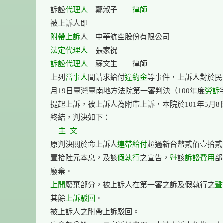
訴訟
代理人
　鄭淑子　　
律師
附帶上訴
法定代理人
訴訟代理人
　蘇文生　　律師

上列
當事人
間請求給付
違約金
等事件，上訴人對於民國1
月19日臺灣臺南地方法院第一審判決（100年度
勞訴
提起上訴，被上訴人為附帶上訴，本院於101年5月8
終結，判決如下：

主  文
原判決關於命上訴人
連帶給付
超過新台幣貳佰壹拾貳
壹拾陸元本息，及該
假執行
之宣告，
暨
該
訴訟費用
部
上開
廢棄部分，被上訴人在第一審之訴及假執行之
聲
其餘
上訴駁回
。

被上訴人之附帶上訴駁回。
