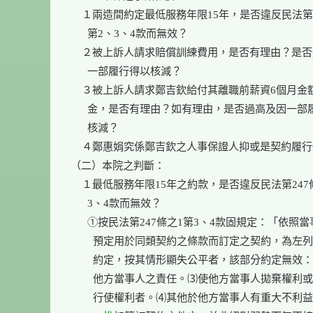
    １兩造間約定最低服務年限15年，是否違反民法第2
      第2、3、4款而無效？

    ２被上訴人請求賠償訓練費用，是否有理由？是否
      一部履行得以核減？

    ３被上訴人請求鄭吉欽給付其離職前薪資6個月金
      金，是否有理由？如有理由，是否過高及因一部
      核減？

    ４鄭惠娟究係鄭吉欽之人事保證人抑或是契約履行
（二）本院之判斷：

    １最低服務年限15年之約款，是否違反民法第247條
      3、4款而無效？

      ①按民法第247條之1第3、4款固規定：「依照當
        預定用於同類契約之條款而訂定之契約，為左列
        約定，按其情形顯失公平者，該部分約定無效：
        他方當事人之責任。⑶使他方當事人拋棄權利或
        行使權利者。⑷其他於他方當事人有重大不利益