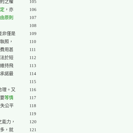
約之權

105

定
，亦

106

由原則
107

108

並非僅是

109

執照，

110

費用甚

111

法於短

112

維持飛

113

承諾最

114

115

合理。又

116

必要
等情
117

失公平

118

119

之能力，

120

多，就

121
