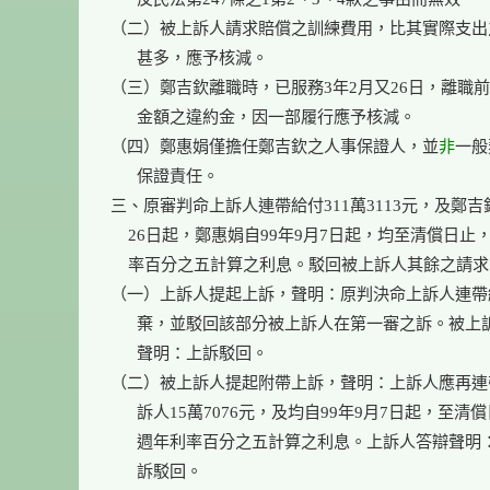
（二）被上訴人請求賠償之訓練費用，比其實際支出
      甚多，應予核減。

（三）鄭吉欽離職時，已服務3年2月又26日，離職前
      金額之違約金，因一部履行應予核減。

（四）鄭惠娟僅擔任鄭吉欽之人事保證人，並
非
一般
      保證責任。

三、原審判命上訴人連帶給付311萬3113元，及鄭吉欽
    26日起，鄭惠娟自99年9月7日起，均至清償日止
    率百分之五計算之利息。駁回被上訴人其餘之請求
（一）上訴人提起上訴，聲明：原判決命上訴人連帶
      棄，並駁回該部分被上訴人在第一審之訴。被上
      聲明：上訴駁回。

（二）被上訴人提起附帶上訴，聲明：上訴人應再連
      訴人15萬7076元，及均自99年9月7日起，至清
      週年利率百分之五計算之利息。上訴人答辯聲明
      訴駁回。
