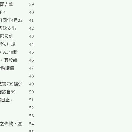
鄭吉欽

39

。

40

同年4月22

41

吉欽支出

42

限及訓

43

法）規

44

A340新

45

元，其於離

46

計應賠償

47

48

第739條保

49

欽自99

50

償日止，

51

52

53

之條款，違

54

55
