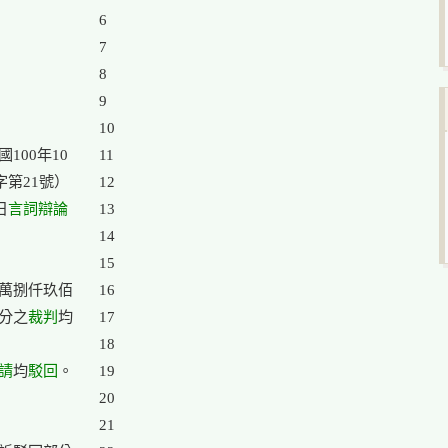
6

7

8

9

10

00年10

11

字第21號）

12

日
言詞辯論
13

14

15

萬捌仟玖佰

16

分之
裁判
均

17

18

請
均
駁回
。

19

20

21
