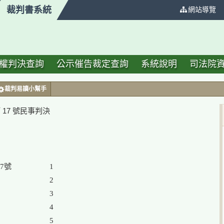
裁判書系統
:::
網站導覽
權判決查詢
公示催告裁定查詢
系統說明
司法院
裁判易讀小幫手
 17 號民事判決
1

2

3

4

5
