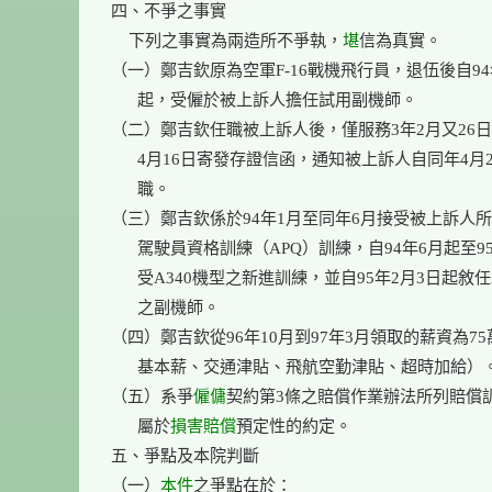
四、不爭之事實

    下列之事實為兩造所不爭執，
堪
信為真實。

（一）鄭吉欽原為空軍F-16戰機飛行員，退伍後自94年
      起，受僱於被上訴人擔任試用副機師。

（二）鄭吉欽任職被上訴人後，僅服務3年2月又26日，
      4月16日寄發存證信函，通知被上訴人自同年4月2
      職。

（三）鄭吉欽係於94年1月至同年6月接受被上訴人所
      駕駛員資格訓練（APQ）訓練，自94年6月起至95
      受A340機型之新進訓練，並自95年2月3日起敘任A
      之副機師。

（四）鄭吉欽從96年10月到97年3月領取的薪資為75萬7
      基本薪、交通津貼、飛航空勤津貼、超時加給）。
（五）系爭
僱傭
契約第3條之賠償作業辦法所列賠償訓
      屬於
損害賠償
預定性的約定。

五、爭點及本院判斷

（一）
本件
之爭點在於：
