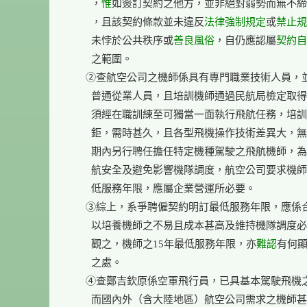
        ，
惟
如簽訂契約之他方，並非絕對弱勢而無不締
        ，且該契約條款並未違反
法律
強制規定
或
禁止規
        未悖於公共秩序或
善良風俗
，自仍應認屬
契約自
        之範圍。

      ②查航空公司之機師係具有專門職業技術人員，
        普通從業人員，且培訓機師通過民航局檢定取得
        須經在職訓練至可獨當一面執行飛航任務，培訓
        鉅，需時甚久，且各型飛機操作技術差異大，無
        期內另行聘任擔任特定機種駕駛之飛航機師，為
        航安全及避免影響機隊調度，航空公司要求機師
        低服務年限，應屬企業營運所必要。

      ③綜上，系爭聘僱契約明訂最低服務年限，應係
        以培養機師之不易且成本甚高及維持機隊調度
        觀之，機師之15年最低服務年限，亦
難認
有何顯
        之處。

      ④查鄭吉欽原係空軍飛行員，已具基本駕駛飛機
        而國內外（含大陸地區）航空公司需求之機師甚