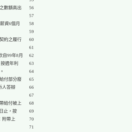
之數額高出

56

57

薪資6個月

58

59

契約之履行

60

61

自99年8月

62

，按週年利

63

。

64

給付部分廢

65

訴人答辯

66

67

帶給付被上

68

償日止，按

69

：附帶上

70

71
