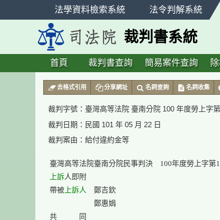
跳
法學資料檢索系統
法令判解系統
至
主
裁判書系統
要
內
容
首頁
裁判書查詢
簡易案件查詢
除
:::
去格式引用
分享網址
名詞查詢
名詞收集
裁判字號：
臺灣高等法院 臺南分院 100 年度勞上字第
裁判日期：
民國 101 年 05 月 22 日
裁判案由：
給付違約金等
上訴
人即附

帶被
上訴人
　鄭吉欽

　　　　　　鄭惠娟

共　　　同
