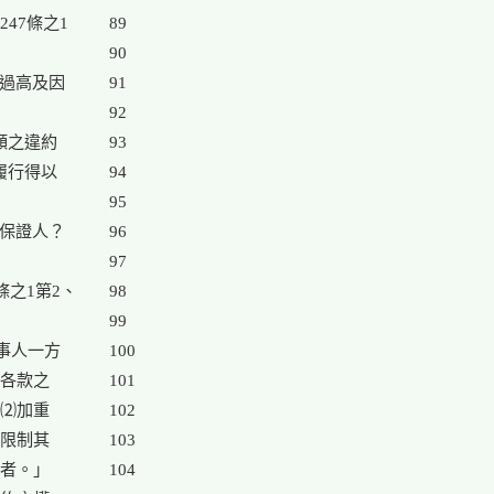
47條之1

89

90

過高及因

91

92

額之違約

93

履行得以

94

95

保證人？

96

97

之1第2、

98

99

事人一方

100

各款之

101

⑵加重

102

限制其

103

者。」

104
