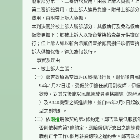
廢棄部分第一、二審訴訟費用，由被上訴人負擔。上
第二審訴訟費用，由上訴人連帶負擔。附帶上訴部分
費用，由附帶上訴人負擔。

本判決關於被上訴人勝訴部分，其假執行及免為假執
額變更如下：於被上訴人以新台幣柒拾壹萬元供擔保
行；但上訴人如以新台幣貳佰壹拾貳萬捌仟玖佰壹拾
訴人供擔保後，得免為假執行。

    事實及理由

一、被上訴人主張：

（一）鄭吉欽原為空軍F-16戰機飛行員，退伍後自民
      94年1月27日起，受僱於伊擔任試用副機師，伊
      欽後，對其先後施以民航駕駛員資格訓練（簡稱A
      ）及A340機型之新進訓練，並自95年2月3日起敘任
      型之副機師。

（二）依
兩造
聘僱契約第2條約定，鄭吉欽最低服務年限
      否則依契約第3條約定，應賠償伊所支出之訓練費
      職前正常工作6個月薪資總額之違約金。鄭吉欽並