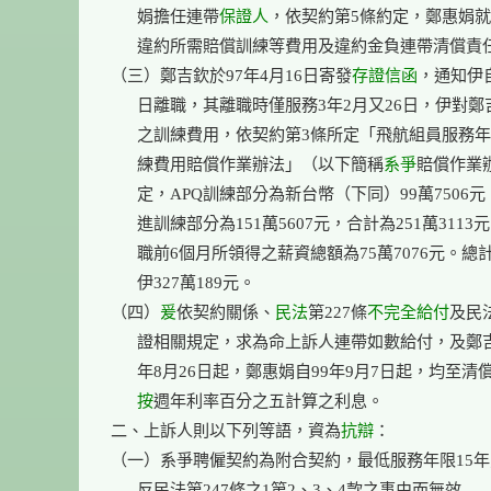
      娟擔任連帶
保證人
，依契約第5條約定，鄭惠娟就
      違約所需賠償訓練等費用及違約金負連帶清償責任
（三）鄭吉欽於97年4月16日寄發
存證信函
，通知伊自
      日離職，其離職時僅服務3年2月又26日，伊對鄭
      之訓練費用，依契約第3條所定「飛航組員服務年
      練費用賠償作業辦法」（以下簡稱
系爭
賠償作業辦
      定，APQ訓練部分為新台幣（下同）99萬7506元，
      進訓練部分為151萬5607元，合計為251萬3113
      職前6個月所領得之薪資總額為75萬7076元。總
      伊327萬189元。

（四）
爰
依契約關係、
民法
第227條
不完全給付
及民法
      證相關規定，求為命上訴人連帶如數給付，及鄭吉
      年8月26日起，鄭惠娟自99年9月7日起，均至清
按
週年利率百分之五計算之利息。

二、上訴人則以下列等語，資為
抗辯
：

（一）系爭聘僱契約為附合契約，最低服務年限15年
      反民法第247條之1第2、3、4款之事由而無效
