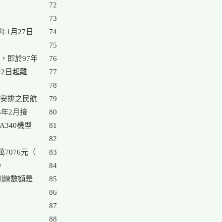
72

73

1月27日

74

75

即於97年

76

2日起離

77

78

安排之民航

79

年2月接

80

340機型

81

82

076元（

83



84

練數額是

85

86

87

88
