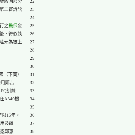
訴駁回部分

22

第二審訴訟

23

24

行之
擔保
金

25

後，得假執

26

陸元為被上

27

28

29

30

國（下同）

31

僱用鄭吉

32

PQ訓練

33

A340機

34

35

15年，

36

用及離

37

邀鄭惠

38
