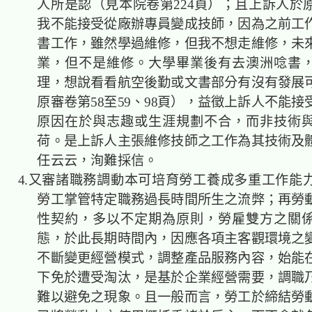
人所是認（見本院卷第224頁）；且上訴人於
我不能接受從廠辦專員變成技師，因為之前工
書工作，雖然學過維修，但我不想走維修，未
業，但不是維修。大學畢業後有去澳洲唸書
理，想說看看航空後勤或文書部分有沒有發展
原審卷第58至59、98頁），益徵上訴人不能
原因在於與志趣或生涯規劃不合，而非技術
荷。是上訴人主張維修技師之工作為其技術及
任云云，洵難採信。
4.又審諸職務調動本可培育勞工養成多重工作能
勞工掌管特定職務過長時間所生之流弊；再勞
性契約，多以不定期為原則，勞雇雙方之關
態，於此長期時間內，因應各項主客觀環境之
不斷變更經營模式，調整產品服務內容，始能
下免於遭受淘汰，是基於企業經營需要，調職
難以避免之現象。且一般而言，勞工於締結勞