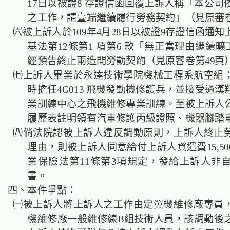
17日以被證8 存證信函回覆上訴人稱「本公司
之工作，請臺端繼續履行勞務契約」（見原審卷
㈥被上訴人於109年4月28日以被證9存證信函通
基法第12條第1 項第6 款「無正當理由繼續曠
經預告終止兩造間勞動契約（見原審卷第49頁
㈦上訴人畢業於永達技術學院機械工程系航空組
時擔任4G013 飛機發動機修護兵，並接受過
業訓練中心之飛機維修專業訓練。至被上訴人
履歷表註明領有汽車修護丙級證照、機器腳踏
㈧倘法院認被上訴人違反調動原則，上訴人終止
理由，則被上訴人同意給付上訴人資遣費15,5
業保險法第11條第3項規定，發給上訴人非
書。
四、本件爭點：
㈠被上訴人將上訴人之工作由定翼機維修廠專員
機維修廠一般維修線B組技術人員，該調動後