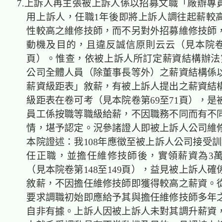
7.上訴人再主張被上訴人係以招募文職「廠辦專
用上訴人，任職1年後即將上訴人調往起薪較
性較高之維修技師，而不另對外招募維修技師
動機及目的，且違反誠信原則云云（見本院卷第2
頁）。惟查，依被上訴人所訂定薪資結構辦法
公司全體人員（除董事長等外）之薪資結構係
薪資級距表」敘薪，有被上訴人提出之薪資結
級距表在卷可考（見本院卷第69至71頁），是
員工係按職等職級給薪，不因職務不同而有不
情，堪予認定。況參諸證人即被上訴人公司維
本院證述：我108年應徵至被上訴人公司接受訓
任正職，並擔任維修技師後，實領薪資為3
（見本院卷第148至149頁），益見被上訴人
敘薪，不因擔任維修技師即獲得較高之薪資。
要求調職初始即應給予其與擔任維修技師多年
自非有據。上訴人因被上訴人未對其調升薪資