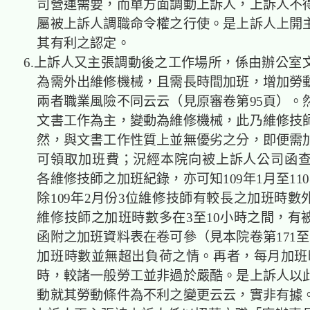
司營運需要，而單方面調動上訴人，上訴人不
屬被上訴人調職命令權之行使。是上訴人上開
其有利之認定。
6.上訴人又主張調動後之工作場所，係由辦公室
為需外出維修機械，且需長時間加班，增加勞
兩者職業風險不同云云（見原審卷第95頁）。
文書工作為主，變動為維修機械，此乃維修技
然，與文書工作性質上並無優劣之分，即便需
可領取加班費；況經本院向被上訴人公司函查
各維修技師之加班紀錄，亦可知109年1月至11
除109年2月份3位維修技師有較長之加班時數
維修技師之加班時數多在3至10小時之間，有
函附之加班資料表在卷可參（見本院卷第171至
加班時數並無超出負荷之情。再者，每月加班時
時，較諸一般勞工並非過於嚴酷。是上訴人以
動就其勞動條件為不利之變更云云，實非有據