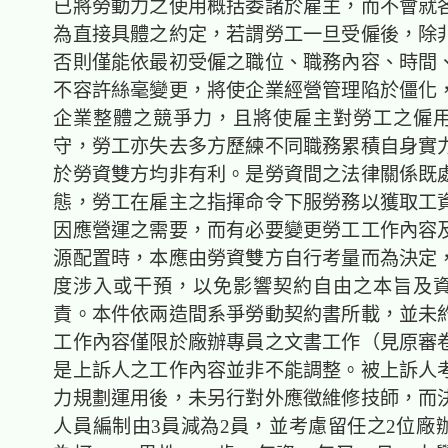
已將勞動力之使用概括委諸於雇主，而不會就
為直接具體之約定，若謂勞工一旦受僱後，除
否則僅能依最初受僱之職位、職務內容、時間
不容許絲毫變更，將使企業經營管理陷於僵化
企業整體之競爭力，且將使雇主對勞工之僱
守，勞工亦失去多方歷練不同職務累積自身實
於勞資雙方均非有利。是勞資間之法律關係既
態，勞工在雇主之指揮命令下服勞務以獲取工
因應營運之需要，而有必要變更勞工工作內容
源配置時，本應由勞資雙方自行考量而為決定
度涉入或干預，以免影響契約自由之本旨及
責。本件依兩造間系爭勞動契約書所載，並未
工作內容僅限於廠辦專員之文書工作（見原審卷
是上訴人之工作內容並非不能調整。被上訴人
力規劃運用後，未另行對外應徵維修技師，而
人員編制由3員減為2員，並考慮留任之2位廠