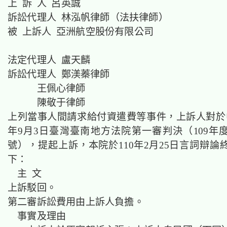
上 訴 人 呂英誠
訴訟代理人 林泓帆律師（法扶律師）
被 上訴人 亞洲航空股份有限公司
法定代理人 盧天麟
訴訟代理人 鄭渼蓁律師
王佩心律師
陳敬于律師
上列當事人間請求給付資遣費等事件，上訴人對於中
年9月3日臺灣臺南地方法院第一審判決（109年度
號），提起上訴，本院於110年2月25日言詞辯論
下：
主 文
上訴駁回。
第二審訴訟費用由上訴人負擔。
事實及理由