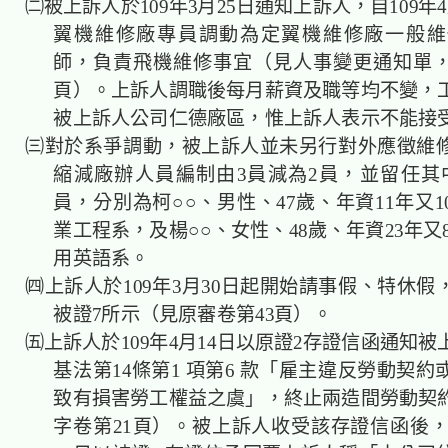
㈡被上訴人於109年3月25日通知上訴人，自109年
翼機維修廠專員調動為定翼機維修廠一般維
師，負責飛機維修事宜（見人事變更通知單，
頁）。上訴人調職後每月薪資及職等均不變，
被上訴人公司仁德廠區，惟上訴人表示不能接
㈢對於系爭調動，被上訴人並未另行對外應徵維
縮減廠辦人員編制由3員減為2員，並留任其
員，分別為柯○○、男性、47歲、年資11年又
業工程系，及楊○○、女性、48歲、年資23年又
用英語系。
㈣上訴人於109年3月30日起開始請事假、特休假
被證7所示（見原審卷第43頁）。
㈤上訴人於109年4月14日以原證2存證信函通知
基法第14條第1 項第6 款「雇主違反勞動契
致有損害勞工權益之虞」，終止兩造間勞動契
字卷第21頁）。被上訴人收受該存證信函後，於