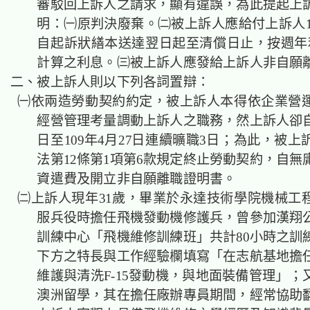
審駁回上訴人之請求，顯有違誤，為此提起上
明：㈠原判決廢棄。㈡被上訴人應給付上訴人15
自起訴狀繕本送達翌日起至清償日止，按週年
計算之利息。㈢被上訴人應發給上訴人非自願
二、被上訴人則以下列各詞置辯：
㈠依兩造勞動契約約定，被上訴人本得依企業營
經營管理考量調動上訴人之職務，然上訴人卻自1
日至109年4月27日連續曠職3日；為此，被
法第12條第1項第6款規定終止勞動契約，自無
資遣費及開立非自願離職證明書。
㈡上訴人現年31歲，畢業於永達技術學院機械工
服兵役時擔任飛機發動機修護兵，曾參加漢翔
訓練中心「飛機維修訓練班」共計80小時之訓
下方之特長與工作經驗欄填寫「在志航基地擔
維護與清洗F-15發動機，與地面裝備管理」；
澳洲留學，其在擔任廠辦專員期間，經常協助