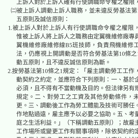
上訴人對於上訴人確有行使調職命令權之權限
㈡被上訴人調動上訴人職務，並未違反勞基法第1
五原則及誠信原則：
1.被上訴人對於上訴人有行使調職命令權之權限
惟被上訴人將上訴人之職務由定翼機維修廠專
翼機維修廠維修線B5班技師，負責飛機維修
法，仍應視上開調動是否符合勞基法第10條之
動五原則，且不違反誠信原則為斷。
2.按勞基法第10條之1規定：「雇主調動勞工工作
動契約之約定，並應符合下列原則：一、基於
必須，且不得有不當動機及目的。但法律另有
規定。二、對勞工之工資及其他勞動條件，
更。三、調動後工作為勞工體能及技術可勝任
作地點過遠，雇主應予以必要之協助。五、考
庭之生活利益。」（下稱調動五原則）；故雇
工作場所或變更工作有關事項時，除依契約約