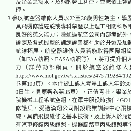
及企業之需求，及斟酌勞工利益，並應依上述
理。
3.參以航空器維修人員以22至38歲男性為主，學
具飛機修護經驗或專科學歷以上理工相關科系
良好的英文能力；除通過航空公司內部考試外
證照及各式機型的訓練證書都有助於升遷及加
航線拓展，航空器維修人員若能取得國際組
（如FAA執照、EASA執照等），將可提升個
力（詳勞動部網頁，關於航空器維修人
https://www.mol.gov.tw/statistics/2475 /1928
卷第103頁）。本件被上訴人考量上訴人年齡30
0日生，見原審卷第35頁），正值青壯，畢業
院機械工程系航空組，在軍中服役時擔任4GO1
修護兵，受過漢翔公司附設職業訓練中心飛
練，具備飛機維修之基本技術，及上訴人於履
有汽車修護丙級證照、機器腳踏車丙級證照等