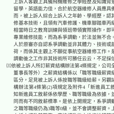
上訴人客觀上具備飛機維修之學經歷及知識背
留學，英語能力佳，合於航空器維修人員應具
而，被上訴人綜合上訴人之年齡、學經歷，認
修基本技術，且領有汽車修護、機車腳踏車丙
相當時日之教育訓練與領班帶領實際操作，即
專業維修技能，而為系爭調動，於法並無不合
人於原審亦自認系爭調動並非其體力、技術或
荷，而係其主觀上不願從事航空器維修工作。
調動後之工作非其技術所可勝任云云，不足採
㈢依被上訴人所訂薪資結構辦法第4條規定，公司
董事長等外）之薪資結構係以「職等職級薪資
區分，足見被上訴人係按職等職級給薪。另觀
構辦法第4條第(2)項規定及附件4「新進員工
知新進員工敘薪係依學歷、職等職級為依據，
同而有不同敘薪標準。是依上開規定，系爭調
之職等職級仍為3職等0級，並不會調整薪資。