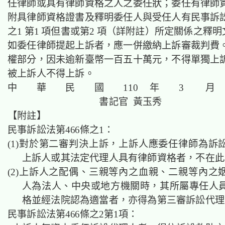
任律師或具有律師資格之人之委任狀；委任有律師
附具律師資格證書及釋明委任人與受任人有民事訴訟法
之1 第1 項但書或第2 項（詳附註）所定關係之釋
如委任律師提起上訴者，應一併繳納上訴審裁判費
權部分，因未逾新臺幣一百五十萬元，不得單獨上
被上訴人不得上訴。
中 華 民 國 110 年 3 月 
書記官 黃玉秀
【附註】
民事訴訟法第466條之1：
(1)對於第二審判決上訴，上訴人應委任律師為訴
上訴人或其法定代理人具有律師資格者，不在此
(2)上訴人之配偶、三親等內之血親、二親等內之
人為法人、中央或地方機關時，其所屬專任人
格並經法院認為適當者，亦得為第三審訴訟代理
民事訴訟法第466條之2第1項：