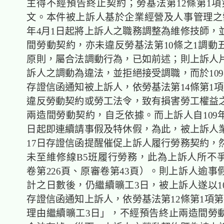
主得不經預告終止契約；勞基法第12條第1項
文。本件被上訴人基於企業經營及人事管理之需
年4月1日起將上訴人之職務調整為維修技師，
間勞動契約，亦未違反勞基法第10條之1調動
原則，屬合法調動行為，已如前述；則上訴人
訴人之調動為違法，並拒絕接受調職，而於109
存證信函通知被上訴人，依勞基法第14條第1項
違反勞動契約或勞工法令，致有損害勞工權益
兩造間勞動契約，自乏依據。而上訴人自109年
日起即連續請事假及特休假，為此，被上訴人業以
17日存證信函提醒催促上訴人履行勞務契約，
未至維修線B5班履行勞務，此為上訴人所不
卷第226頁、原審卷第43頁）。則上訴人逾事
計之日數後，仍繼續曠工3日，被上訴人遂以10
存證信函通知上訴人，依勞基法第12條第1項第
理由繼續曠工3日」，不經預告終止兩造間勞