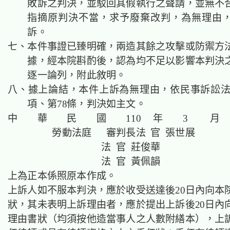
敗訴之判決，並駁回其假執行之聲請，並無不
指摘原判決不當，求予廢棄改判，為無理由
訴。
七、本件事證已臻明確，兩造其餘之攻擊或防禦方
據，經本院斟酌後，認為均不足以影響本判決
逐一論列，附此敘明。
八、據上論結，本件上訴為無理由，依民事訴訟法第4
項、第78條，判決如主文。
中 華 民 國 110 年 3 月 
勞動法庭 審判長法 官 張世展
法 官 莊俊華
法 官 黃佩韻
上為正本係照原本作成。
上訴人如不服本判決，應於收受送達後20日內向本
狀，其未表明上訴理由者，應於提出上訴後20日內
理由書狀（均須按他造當事人之人數附繕本），上