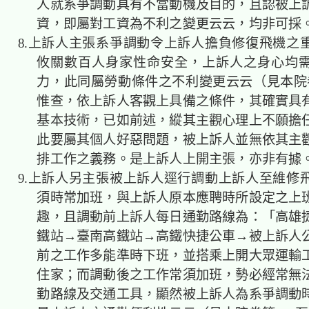
人就系爭調動具有不當動機及目的，且認被上
資，即屬對工資為不利之變更云云，均非可採
8.上訴人主張系爭調動令上訴人擔負修復飛機之
攸關數百人身家性命安全，上訴人之身心均
力，此同屬勞動條件之不利變更云云（見本院卷
惟查，依上訴人客觀上具備之條件，其確實具
基本技術，已如前述，縱其主觀心理上不願擔
此要屬其個人好惡問題，被上訴人並無依其主
排工作之義務。是上訴人上開主張，亦非有據
9.上訴人另主張被上訴人逕行調動上訴人至維修
須時常加班，與上訴人原本應聘時所設定之上
趣，且調動前上訴人每日通勤路線為：「高雄
鐵站→臺南高鐵站→高鐵快捷公車→被上訴人
前之工作多能準時下班，並搭乘上開大眾運輸
住家；而調動後之工作常須加班，勢必經常無
勤路線及交通工具，顯然被上訴人為系爭調動