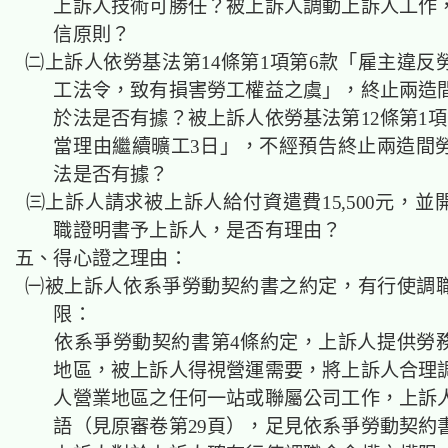
上訴人技術可勝任？被上訴人調動上訴人工作
信原則？
㈡上訴人依勞基法第14條第1項第6款「雇主違反
工法令，致有損害勞工權益之虞」，終止兩造
於法是否有據？被上訴人依勞基法第12條第1項
當理由繼續曠工3日」，不經預告終止兩造間
法是否有據？
㈢上訴人請求被上訴人給付資遣費15,500元，並
職證明書予上訴人，是否有理由？
五、得心證之理由：
㈠被上訴人依系爭勞動契約書之約定，有行使調
限：
依系爭勞動契約書第4條約定，上訴人提供勞
地區，被上訴人得視營運需要，將上訴人合理
人營業地區之任何一站或聯屬公司工作，上訴
語（見原審卷第29頁），足見依系爭勞動契約