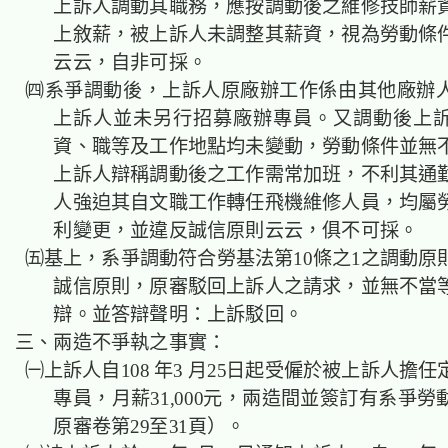
上訴人調動其職務，應按調動後之維修技師薪資
上敘薪，被上訴人未調整其薪資，視為勞動條
云云，自非可採。
㈣系爭調動後，上訴人原廠辦工作係由其他廠辦
上訴人並未另行招募廠辦專員。又調動後上
資、職等及工作地點均未變動，勞動條件並無
上訴人辯稱調動後之工作需常加班，不利其通
人強迫其自文職工作轉任飛機維修人員，均屬
利變更，並違反誠信原則云云，俱不可採。
㈤基上，系爭調動符合勞基法第10條之1之調動原
誠信原則，原審駁回上訴人之請求，並無不當
辯。並答辯聲明：上訴駁回。
三、兩造不爭執之事實：
㈠上訴人自108 年3 月25日起受僱於被上訴人擔
專員，月薪31,000元，兩造間並簽訂有系爭
原審卷第29至31頁）。