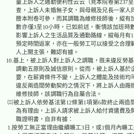
量上訴人之通勤便利性云云（見本院卷第237至
查，上訴人未婚無子女，與母親及兄長一家人
謄本附卷可參，而其調職為維修技師後，縱有
數亦僅3至10小時，已如前述，衡情該加班時
影響上訴人之生活品質及通勤路線，縱每月有1
預定時間返家，亦在一般勞工可以接受之合理
人上開主張，難認有據。
10.基上，被上訴人對上訴人之調職，既未違反勞基
調動五原則及誠信原則。從而，被上訴人基於
要，在薪資條件不變，上訴人之體能及技術均
違反兩造間勞動契約之情況下，將上訴人由廠
維修技師，該調職行為自屬合法。
㈢被上訴人依勞基法第12條第1項第6款終止兩造
為有理由，上訴人請求被上訴人給付資遣費及
職證明書，自非有據：
1.按勞工無正當理由繼續曠工3日，或1個月內曠工