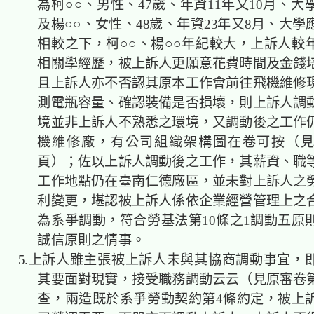
為柯○○、男性、47歲、年資11年又10月、
及楊○○、女性、48歲、年資23年又8月、大
相較之下，柯○○、楊○○年紀較大，上訴人較
相關學經歷，被上訴人更願意花費時間及金錢
且上訴人亦不否認其原本工作會前往飛機維修
測電瓶容量、確認裝備是否損壞，則上訴人調
境並非上訴人不熟悉之環境，又調動後之工作
機維修廠，有公司組織架構圖在卷可按（見
頁）；佐以上訴人調動後之工作，其薪資、職
工作地點仍在臺南仁德廠區，並未對上訴人之
利變更，堪認被上訴人係依企業經營管理上之
為系爭調動，符合勞基法第10條之1調動五原
誠信原則之情事。
5.上訴人雖主張被上訴人未與其協商調動事宜，
其要面對現實，接受職務調動云云（見原審卷第
查，兩造既於系爭勞動契約第4條約定，被上