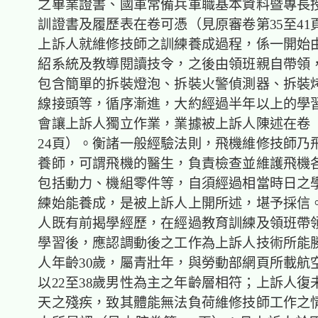
之畢業證書、國軍常備兵軍職基本資料暨專長
訓證書及履歷表在卷可憑（見原審卷第35至41
上訴人就維修技師之訓練養成過程，係一開始
紹系統及教導閱讀技令，之後由領班親自帶領
包含簡單的拆裝燈泡、拆裝火警偵測器、拆裝
線接頭等，循序漸進，大約經過半年以上的學
會讓上訴人獨立作業，業據被上訴人陳述在卷
24頁）。衡諸一般經驗法則，飛機維修技師乃
養師，可謂飛機的醫生，負責檢查並維護飛機
包括動力、機組零件等，自須經過相當時日之
練始能養成，是被上訴人上開所述，堪予採信
人既有前揭學經歷，在經過教育訓練及領班帶
學習後，應認調動後之工作為上訴人技術所能
人年齡30歲，屬青壯年，與勞動部網頁所載航
以22至38歲男性為主之年齡層相符；上訴人復
天之殘疾，致其體能無法負荷維修技師工作之