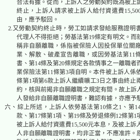
合法有據。從而，上訴人之勞動契約既為被上
終止，上訴人請求被上訴人給付資遣費15,50
由，應予駁回。
2.又勞動契約終止時，勞工如請求發給服務證明
代理人不得拒絕；勞基法第19條定有明文。而
稱非自願離職，係指被保險人因投保單位關
業、解散、破產宣告離職，或因勞基法第11條
書、第14條及第20條規定各款情事之一離職者
業保險法第11條第3項自明。本件被上訴人係依
條第1項第6款上訴人繼續曠工3日之事由終止
約，核與前揭非自願離職之規定有間。故上訴
人發給非自願離職證明書，難認有據，亦應予
六、綜上所述，上訴人依勞基法第10條之1、第14
款、第17條第1項、第19條及勞退條例12條第
被上訴人給付資遣費15,500元本息，及被上
人非自願離職證明書，均非正當，不應准許。