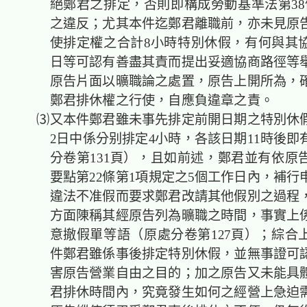
絕鄭君之排定，否則即構成勞動基準法第38
之違反；尤其本件迄鄭君離職前，亦未見原
使排定權之合計8小時特別休假，有何與其
日等可認有善盡其責而提出妥適協商路徑等
原告片面以曠職論之處置，原告上開所為，
鄭君排休權之行使，自應負違章之責。
⑶又本件鄭君雖未事先排定前開日期之特別休
2日中係分别排定4小時，各該日期11時後即
分卷第131頁），且如前述，鄭君並有依原
要點第22條第1項規定之5個工作日內，補行
違法不准假而要求鄭君改請其他假別之過程
方面陳稱其經原告列為曠職之時間，事實上
意撤假單等語（原處分卷第127頁）；綜合
件鄭君雖係事後排定特別休假，並無事證可
害原告營業自由之目的；加之原告又未能具
君排休時間內，究竟發生如何之經營上急迫