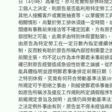
日（4小時）為單位，亦可見實際排休時間
工個人之決定，則原告是否能利用特定勞工
其他人接觸客戶或實施抽查等，以掌握勞工
相關情形，尚繫於勞工排休須達一定時間，
間適有事務前來接洽等不確定因素，方有原
部控制之可能，此需求由特別休假要點第5、
由原告為特定勞工在一定日數內指定連續
制，反而較有助於原告所稱內部控制需要之
前開主張，均不足以作為本件鄭君未事前排
確已對原告經營造成急迫性妨害之論據。從
能具體指明並證明鄭君事後排定前開日期（
之特別休假，究竟有何符合勞動基準法第38
所規定可予拒絕之事由，則縱使鄭君係事後
如原告所稱涉及違反工作規則所定請假程序
前揭規定意旨及說明，此情仍與勞動基準法第
之法定例外事由有別，原告並不得未經協商