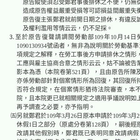
原告縱使須忍受鄭君事後排休之不便，仍無
造成原告權益嚴重受損等可認損益間嚴重失
原告復主張鄭君就前開日期之排休，有違反
及權利濫用等情云云，仍不足採。
⒊至於原告復聲請調閱勞動部109年10月14日
1090130934號函者，無非為說明關於勞動基準
項規定之解釋，在勞工事後方申請排休之情形
工應與雇主協商合意之情形云云，姑不論被告
影本為憑（本院卷第521頁），且由原告所陳
亦係勞動部針對個案情形所為回復，其回復所
否符合規定，在個案情形猶待法院審查，本
院，且本院更已就相關規定之適用爭議說明如
再予調查之必要，亦予指明。
㈤另就鄭君於109年3月26日原本申請於109年3月
休假1日之部分（原處分卷第128頁），嗣後經
改請其他假別時，鄭君既已表明同意改請病假