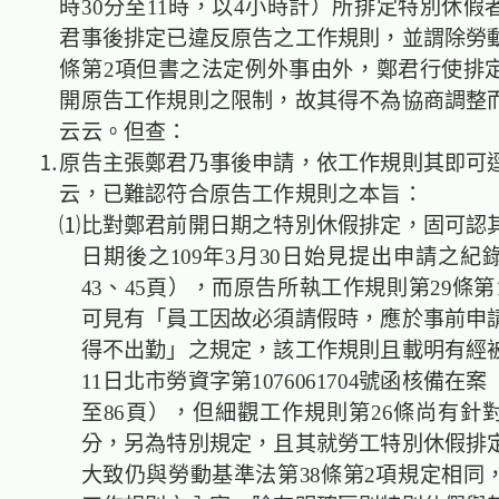
時30分至11時，以4小時計）所排定特別休假
君事後排定已違反原告之工作規則，並謂除勞動
條第2項但書之法定例外事由外，鄭君行使排
開原告工作規則之限制，故其得不為協商調整
云云。但查：
⒈原告主張鄭君乃事後申請，依工作規則其即可
云，已難認符合原告工作規則之本旨：
⑴比對鄭君前開日期之特別休假排定，固可認
日期後之109年3月30日始見提出申請之紀
43、45頁），而原告所執工作規則第29條
可見有「員工因故必須請假時，應於事前申
得不出勤」之規定，該工作規則且載明有經被告
11日北市勞資字第1076061704號函核備在案
至86頁），但細觀工作規則第26條尚有針
分，另為特別規定，且其就勞工特別休假排
大致仍與勞動基準法第38條第2項規定相同