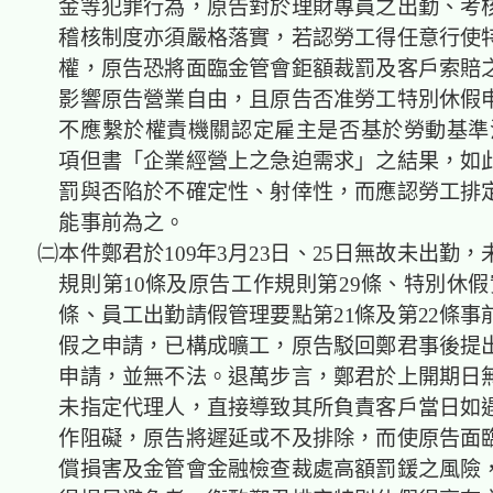
金等犯罪行為，原告對於理財專員之出勤、考
稽核制度亦須嚴格落實，若認勞工得任意行使
權，原告恐將面臨金管會鉅額裁罰及客戶索賠
影響原告營業自由，且原告否准勞工特別休假
不應繫於權責機關認定雇主是否基於勞動基準法
項但書「企業經營上之急迫需求」之結果，如
罰與否陷於不確定性、射倖性，而應認勞工排
能事前為之。
㈡本件鄭君於109年3月23日、25日無故未出勤
規則第10條及原告工作規則第29條、特別休假
條、員工出勤請假管理要點第21條及第22條事
假之申請，已構成曠工，原告駁回鄭君事後提
申請，並無不法。退萬步言，鄭君於上開期日
未指定代理人，直接導致其所負責客戶當日如
作阻礙，原告將遲延或不及排除，而使原告面
償損害及金管會金融檢查裁處高額罰鍰之風險