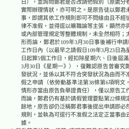
日），並詢問鄭君是否改請他假別（原處分卷
實際辦理情狀，亦可明之。是原告徒以鄭君
事，即謂其依工作規則即可不問緣由且不經
律不准假，並得逕以曠職論等主張，顯然亦
或內部管理規定等整體規制，未全然相符；
形而論，鄭君於109年3月30日事後補行申
工作日內（以最早之請假日109年3月23日
日起算5個工作日，經扣除星期六、日後屆滿時
3月30日《星期一》），復難認原告曾審究
發狀況，並係以其不符合突發狀況為由而不
假之申請（依勞動基準法第38條第6項明文
情形亦當由原告負舉證責任），僅以原告工
而論，鄭君仍有基於請假管理要點第22條規
餘地，原告卻仍泛稱鄭君事後提出申請即必
規則，並執為可逕行不准假之法定正當事由
據。