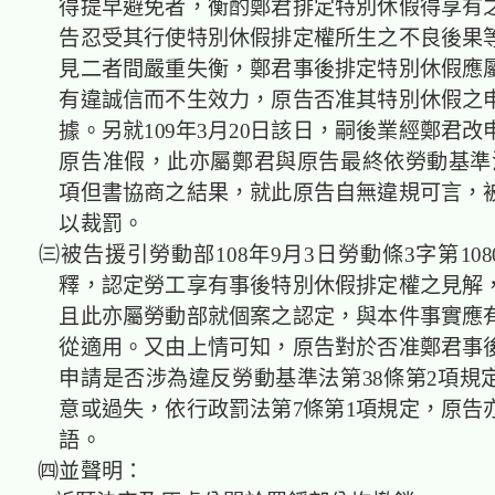
得提早避免者，衡酌鄭君排定特別休假得享有
告忍受其行使特別休假排定權所生之不良後果
見二者間嚴重失衡，鄭君事後排定特別休假應
有違誠信而不生效力，原告否准其特別休假之
據。另就109年3月20日該日，嗣後業經鄭君
原告准假，此亦屬鄭君與原告最終依勞動基準法
項但書協商之結果，就此原告自無違規可言，
以裁罰。
㈢被告援引勞動部108年9月3日勞動條3字第10801
釋，認定勞工享有事後特別休假排定權之見解
且此亦屬勞動部就個案之認定，與本件事實應
從適用。又由上情可知，原告對於否准鄭君事
申請是否涉為違反勞動基準法第38條第2項規
意或過失，依行政罰法第7條第1項規定，原告
語。
㈣並聲明：