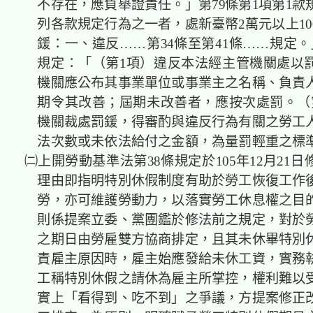
不存在，應負舉證責任。」第79條第1項第1款
列各款規定行為之一者，處新臺幣2萬元以上10
鍰：一、違反……第34條至第41條……規定。
規定：「（第1項）違反本法經主管機關處以
機關應公布其事業單位或事業主之名稱、負責
期令其改善；屆期未改善者，應按次處罰。（
機關裁處罰鍰，得審酌與違反行為有關之勞工
法次數或未依法給付之金額，為量罰輕重之標
㈡上開勞動基準法第38條規定於105年12月21
理由即指明特別休假制度有助於勞工恢復工作
勞，亦可維護勞動力，以落實勞工休息權之目
則係提案立委、黨團鑑於修法前之規定，對於
之期日由勞雇雙方協商排定，且其未休畢特別
責雇主原因時，雇主始應發給未休工資，實務
工稱特別休假之請休為雇主所掌控，權利難以
實上「看得到、吃不到」之爭議，方提案修正