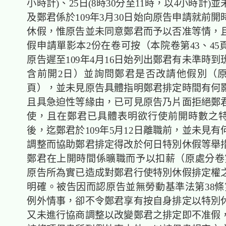
小時計)、25日(8時30分至11時，以4小時計)
及鄭君係於109年3月30日始向原告申請就前
休假，惟原告並未同意鄭君而予以否准等情，
假申請單影本2份在卷可按（本院卷第43、45
原告遲至109年4月16日始列出鄭君有未準時
含前開2日）並詢問鄭君是否改請他假別（原
頁），並未見原告具體指明鄭君排定時間有何
且具急迫性等緣由，已可見原告乃片面拒絕鄭
使，且在鄭君已具體表明欲行使前開時數之
後，迄鄭君於109年5月12日離職前，並未見
調整而協助鄭君排定得改於何日特別休假等舉
鄭君在上開時間係曠職而予以扣薪（原處分卷第
原告所為實已造成對鄭君行使特別休假排定權
明確。被告因而認原告並無勞動基準法第38條
例外情事，卻不令鄭君享有按自身排定以特別
又未進行協商調整以改變鄭君之排定即不准假