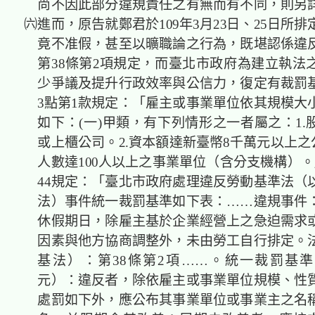
尚不因此部分違規責任之有無而有不同，則另
㈥進而，原告就鄭君於109年3月23日、25日所
竟不准假，甚至以曠職論之行為，既堪認係違
第38條第2項規定，而臺北市政府為建立執法
少爭議及提升行政效率與公信力，復定有裁罰
3點第1款規定：「雇主或事業單位依其規模大
如下：(一)甲類，有下列情形之一者屬之：1.
或上櫃公司。2.資本額達新臺幣8千萬元以上之
人數達100人以上之事業單位（含分支機構）。
44規定：「臺北市政府處理違反勞動基準法（
法）事件統一裁罰基準如下表：……違規事件
休假期日，除雇主基於企業經營上之急迫需求
因素與他方協商調整外，未由勞工自行排定。
基法）：第38條第2項……。統一裁罰基
元）：違反者，除依雇主或事業單位規模、性
處罰如下外，應公布其事業單位或事業主之名