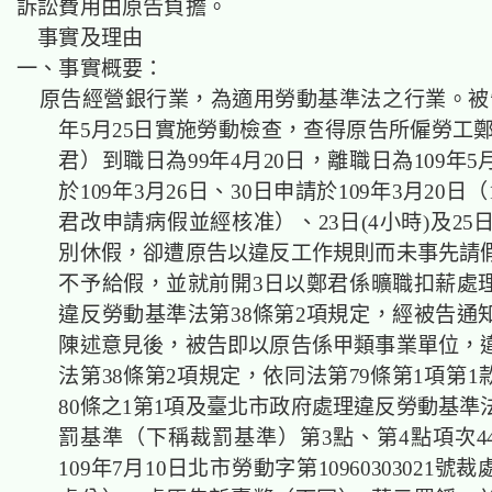
訴訟費用由原告負擔。
事實及理由
一、事實概要：
原告經營銀行業，為適用勞動基準法之行業。被告
年5月25日實施勞動檢查，查得原告所僱勞工鄭
君）到職日為99年4月20日，離職日為109年5
於109年3月26日、30日申請於109年3月20日
君改申請病假並經核准）、23日(4小時)及25日
別休假，卻遭原告以違反工作規則而未事先請
不予給假，並就前開3日以鄭君係曠職扣薪處
違反勞動基準法第38條第2項規定，經被告通
陳述意見後，被告即以原告係甲類事業單位，
法第38條第2項規定，依同法第79條第1項第
80條之1第1項及臺北市政府處理違反勞動基準
罰基準（下稱裁罰基準）第3點、第4點項次4
109年7月10日北市勞動字第10960303021