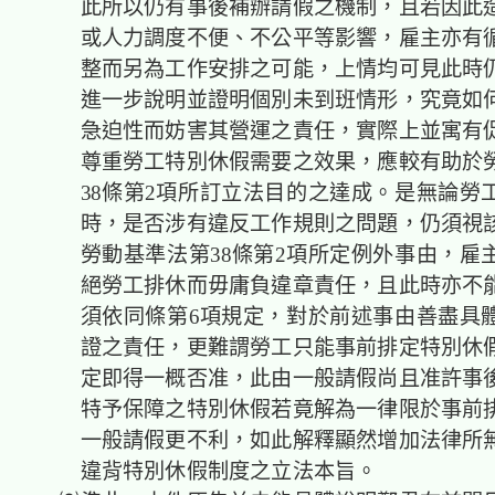
此所以仍有事後補辦請假之機制，且若因此
或人力調度不便、不公平等影響，雇主亦有
整而另為工作安排之可能，上情均可見此時
進一步說明並證明個別未到班情形，究竟如
急迫性而妨害其營運之責任，實際上並寓有
尊重勞工特別休假需要之效果，應較有助於
38條第2項所訂立法目的之達成。是無論勞
時，是否涉有違反工作規則之問題，仍須視
勞動基準法第38條第2項所定例外事由，雇
絕勞工排休而毋庸負違章責任，且此時亦不
須依同條第6項規定，對於前述事由善盡具
證之責任，更難謂勞工只能事前排定特別休
定即得一概否准，此由一般請假尚且准許事
特予保障之特別休假若竟解為一律限於事前
一般請假更不利，如此解釋顯然增加法律所
違背特別休假制度之立法本旨。