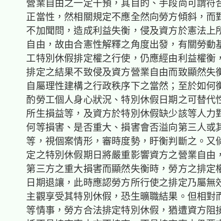
營業自由之一定干預，其目的、手段尚可謂符
正當性，然相關規定不應全然向勞方傾斜，而
不加聞問，造成利益失衡，侵及資方於憲法上
自由，故由合憲性解釋之角度出發，有關勞動
工特別休假排定權之行使，仍應經由利益權衡
排定之結果不致侵及資方營業自由而致顯然失
自屬理性建構之行政秩序下之當然；至於如何
酌勞工個人身心狀況、特別休假日期之可替代
所生損益等，及資方於特別休假缺少該等人力
何等損害、是否重大、損害會否溢向第三人或
等，視個案情形，審時度勢，盱衡判斷之。又
定之特別休假期日將嚴重影響資方之營業自由
第三方之重大損害而顯然失衡時，勞方之排定
日期退讓，此時應認勞方所行使之排定乃屬無
主觀享受其特別休假，恐生曠職結果。但相對
等情事，勞方合法排定特別休假，猶遭資方阻