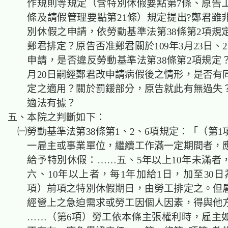
作規則等規定（含特別休假要點第7條、原告工
條及請假管理要點第21條）規定提出?鄭君雖
別休假之申請，依勞動基準法第38條第2項規
鄭君排定？原告否准鄭君關於109年3月23日、
申請，是否違反勞動基準法第38條第2項規定？
月20日嗣經鄭君改申請病假後之情形，是否有
定之適用？關於罰鍰部分，原告就此有無過失
適法有據？
五、本院之判斷如下：
㈠勞動基準法第38條第1、2、6項規定：「（第1
一雇主或事業單位，繼續工作滿一定期間者，
給予特別休假：……五、5年以上10年未滿者，
六、10年以上者，每1年加給1日，加至30日
項）前項之特別休假期日，由勞工排定之。但
經營上之急迫需求或勞工因個人因素，得與他
……（第6項）勞工依本條主張權利時，雇主