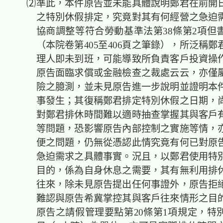
⑵準此，本件原告並未能具體說明鄭君在前開
之特別休假排定，究竟對其有何經營之急迫
協商調整等符合勞動基準法第38條第2項但
（本院卷第405至406頁之筆錄），所泛稱
理人即未到班，可能導致所負責客戶投資操
原告面臨求償或金融檢查之裁處云云，亦僅
險之臆測，並未見原告進一步說明並證明本
事發生；其復稱鄭君排定特別休假之日期，
對鄭君排休時間難以適時抽查掌握其與客戶
等問題，恐影響原告內部控制之實施等情，
便之問題，仍無從憑認此情究竟有何已對原
急迫需求之具體事實。況且，以鄭君使用特
目的，係為自身休息之需要，其有無利用排
往來，除未見原告提出任何事證外，原告拒
難認與原告希冀掌控其與客戶往來情形之目
原告之請假管理要點第20條第1項規定，特