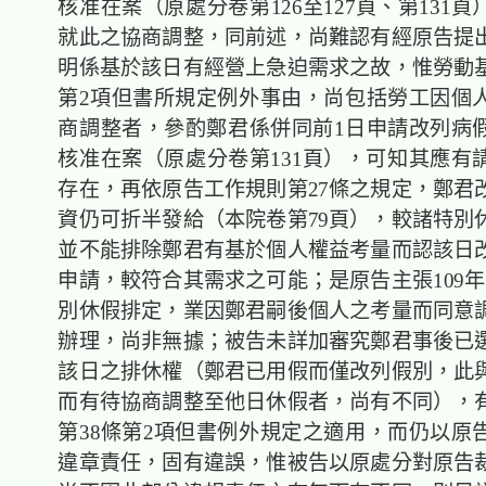
核准在案（原處分卷第126至127頁、第131
就此之協商調整，同前述，尚難認有經原告提
明係基於該日有經營上急迫需求之故，惟勞動基
第2項但書所規定例外事由，尚包括勞工因個
商調整者，參酌鄭君係併同前1日申請改列病
核准在案（原處分卷第131頁），可知其應有
存在，再依原告工作規則第27條之規定，鄭君
資仍可折半發給（本院卷第79頁），較諸特別
並不能排除鄭君有基於個人權益考量而認該日
申請，較符合其需求之可能；是原告主張109年
別休假排定，業因鄭君嗣後個人之考量而同意
辦理，尚非無據；被告未詳加審究鄭君事後已
該日之排休權（鄭君已用假而僅改列假別，此
而有待協商調整至他日休假者，尚有不同），
第38條第2項但書例外規定之適用，而仍以原
違章責任，固有違誤，惟被告以原處分對原告