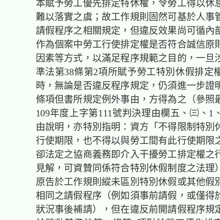
本賦予勞工優先排定特休權，令勞工得以休
難以落實之虞；故工作規則固然可基於人事
請假程序之相關規定，但違反效果尚可循內
作為個案中勞工行使排定權是否符合誠信原
因素等方式，以滿足程序規範之目的，一旦
準法第38條第2項所賦予勞工特別休假排定
時，無論是否違反程序規定，仍須進一步證
條項但書所規定例外事由，方得為之（參照
109年度上字第111號判決理由欄五、㈢、
由說明，亦特別指明：資方「不得限制特別
行使期限，也不得以與勞工間有此行使期限
卻法定之協商義務即介入干擾勞工排定權之
見解，可資贊同係符合特別休假制度之法理
原告於工作規則縱未區別特別休假或其他假
相同之請假程序（例如須事前請假，或僅得
狀況事後補請），但在違反前開請假程序規