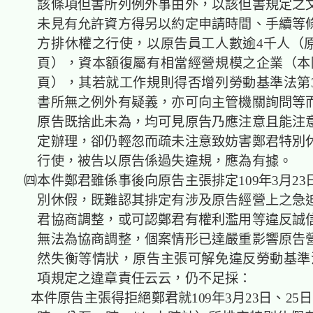
該條項但書所列例外事由外，以該但書規定之
未見有允許資方得另以約定申請時間、手續等
方排休權之行使，以原告員工人數逾4千人（原
頁），資本額復屬有相當經營規模之企業（本院
頁），其若就工作規則得否增列勞動基準法第3
書所無之例外有疑義，亦可向主管機關詢問等
原告既捨此未為，均可見原告乃應注意且能注
定辦理，卻仍輕忽而疏未注意致妨害鄭君特別
行使，被告以原告係過失違規，應為有據。
㈣本件鄭君雖係事後向原告主張排定109年3月23
別休假，既難認其排定有涉及原告經營上之急
君協商調整，或可認鄭君有權利濫用等違反誠
無法為協商調整，個案情形已達嚴重影響原告
然失衡等情狀，原告主張可解免違反勞動基準法
項規定之違章責任云云，仍不足採：
本件原告主張得拒絕鄭君就109年3月23日、25