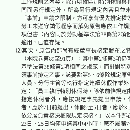
工作規則之內容，除有明確區別特別休假與
同而另行規定外，所為另行規定內容且並
「事前」申請之限制，方可享有優先排定權
勞工未遵守請假程序而解免原告應依工作規則
項但書（內容同於勞動基準法第38條第2項
適用，已值存疑。
⑵其次，原告內部尚有經董事長核定發布之特
（本院卷第89至91頁），其中第2條第3項
基準法第38條第2項相同之規範，而針對特
須事前排定乙事，該要點第5、6條除規定原
人員、分行主管等執行指定連續休假作業外
定：「員工執行特別休假時，除依前條規定
指定休假者外，應按規定事先提出申請，
者，應於7日前提出，休假2至5日者，應於3
依分層負責核決權限規定陳核。」以本件鄭君就
23日、25日均僅申請其中4小時，應不屬第