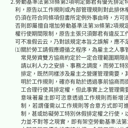
⒉勞動基準法第38條第2項明定鄭君有優先排定
利，原告以工作規則或內部管理規則對此排休
仍須在符合同條項但書所定例外事由時，方可
否則即屬擅自增加勞動基準法第38條第2項規
權行使期間限制，原告主張只須鄭君有違反工
可不准假云云，乃對該規定本旨之誤解，應不
⑴關於勞工請假應遵循之程序，為雇主之人事
常見勞資雙方協商約定於一定合理範圍期限
請以利人力之安排、事務之調度，而勞工特
排定，既然同樣涉及雇主之營運管理需要，
明於工作規則，確亦有助於透過事前協商而
工合理行使其排定權，但此事實上之管理需
意味著雇主即可恣意透過工作規則而新增
制，若謂僅需以工作規則等合意方式即可
制，甚或妨礙勞工特別休假排定權之行使，
力並不對等之現實，即有架空勞動基準法第3