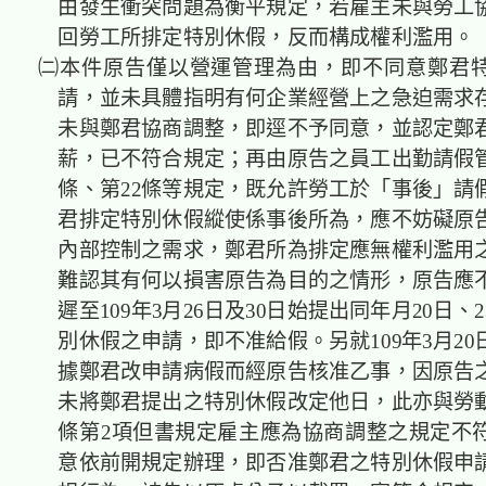
由發生衝突問題為衡平規定，若雇主未與勞工
回勞工所排定特別休假，反而構成權利濫用。
㈡本件原告僅以營運管理為由，即不同意鄭君
請，並未具體指明有何企業經營上之急迫需求
未與鄭君協商調整，即逕不予同意，並認定鄭
薪，已不符合規定；再由原告之員工出勤請假管
條、第22條等規定，既允許勞工於「事後」請
君排定特別休假縱使係事後所為，應不妨礙原
內部控制之需求，鄭君所為排定應無權利濫用
難認其有何以損害原告為目的之情形，原告應
遲至109年3月26日及30日始提出同年月20日、2
別休假之申請，即不准給假。另就109年3月2
據鄭君改申請病假而經原告核准乙事，因原告
未將鄭君提出之特別休假改定他日，此亦與勞動
條第2項但書規定雇主應為協商調整之規定不
意依前開規定辦理，即否准鄭君之特別休假申