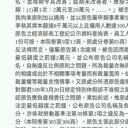
名，並限期令其改善；屆期未改善者，應按次
類：(1)第1次：2萬元至20萬元。……。」
我拘束原則加以適用，並以原告屬甲類事業單
爭執其資本額達8千萬元以上且僱用人數達100
原告之經濟部商工登記公示資料查詢表、員工
1份可按，本院卷第9至13頁、原處分卷第85
反法條而言，復屬原告第1次違規，被告因而
最低額度之罰鍰2萬元，並公布原告公司名
名，自無違反比例原則之問題，所為裁量亦無
的相違或出於不相關事項考量而有裁量濫用，
裁量權等裁量怠惰情事。又原處分所憑原告違
對鄭君109年3月20日排定特別休假卻不准假
認原告應負違規責任之問題，業如前述，惟原
法定最低額度之罰鍰，公布原告公司名稱及
分，亦係就勞動基準法第38條第2項之違反為
分（本院卷第305至306頁），原告主張此部