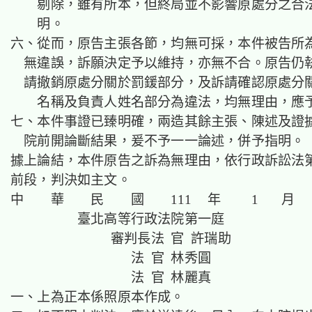
剔除，雖有所本，但終局並不影響原處分之合
明。
六、從而，原告主張各節，均無可採，本件被告所
無違誤，訴願決定予以維持，亦無不合。原告仍
請撤銷原處分關於罰鍰部分，及訴請確認原處分
名稱及負責人姓名部分為違法，均無理由，應
七、本件事證已臻明確，兩造其餘主張、陳述及證
院前開論斷結果，爰不予一一論述，併予指明。
據上論結，本件原告之訴為無理由，依行政訴訟法第
前段，判決如主文。
中 華 民 國 111 年 1 月 
臺北高等行政法院第一庭
審判長法 官 許瑞助
法 官 林秀圓
法 官 林麗真
一、上為正本係照原本作成。