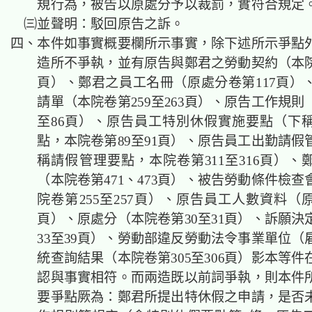
規行為，被告以原處分予以裁罰，實符合規定
㈢並聲明：駁回原告之訴。
四、本件如事實概要欄所示事實，除下述所示爭點
造所不爭執，並有原告與鄭君之勞動契約（本院卷
頁）、鄭君之員工名冊（原處分卷第117頁）
請單（本院卷第259至263頁）、原告工作規則
至86頁）、原告員工特別休假實施要點（下
點，本院卷第89至91頁）、原告員工出勤請假
稱請假管理要點，本院卷第311至316頁）、
（本院卷第471、473頁）、被告勞動條件檢
院卷第255至257頁）、原告員工人數資料（
頁）、原處分（本院卷第30至31頁）、訴願決
33至39頁）、勞動部違反勞動法令事業單位（
統查詢結果（本院卷第305至306頁）影本等
認與事實相符。而兩造既以前詞爭執，則本件
要爭點厥為：鄭君所提出特休假之申請，是否