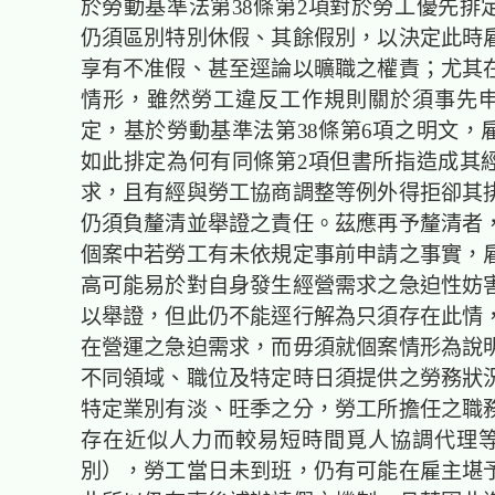
於勞動基準法第38條第2項對於勞工優先排
仍須區別特別休假、其餘假別，以決定此時
享有不准假、甚至逕論以曠職之權責；尤其
情形，雖然勞工違反工作規則關於須事先
定，基於勞動基準法第38條第6項之明文，
如此排定為何有同條第2項但書所指造成其
求，且有經與勞工協商調整等例外得拒卻其
仍須負釐清並舉證之責任。茲應再予釐清者
個案中若勞工有未依規定事前申請之事實，
高可能易於對自身發生經營需求之急迫性妨
以舉證，但此仍不能逕行解為只須存在此情
在營運之急迫需求，而毋須就個案情形為說
不同領域、職位及特定時日須提供之勞務狀
特定業別有淡、旺季之分，勞工所擔任之職
存在近似人力而較易短時間覓人協調代理
別），勞工當日未到班，仍有可能在雇主堪