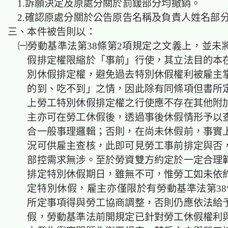
1.訴願決定及原處分關於罰鍰部分均撤銷。
2.確認原處分關於公告原告名稱及負責人姓名部
三、本件被告則以：
㈠勞動基準法第38條第2項規定之文義上，並未
假排定權限縮於「事前」行使，其立法目的本
別休假排定權，避免過去特別休假權利被雇主
的到、吃不到」之情，因此除有同條項但書所
上勞工特別休假排定權之行使應不存在其他附
主亦可在勞工休假後，透過事後休假情形予以
合一般事理邏輯；否則，在尚未休假前，事實
況可供雇主查核，此即可見勞工事前排定與否
部控需求無涉。至於勞資雙方約定於一定合理
排定特別休假期日，雖無不可，惟勞工如未依
定特別休假，雇主亦僅限於有勞動基準法第38
所定事項得與勞工協商調整，否則仍應依法給
假，勞動基準法前開規定已針對勞工休假權利