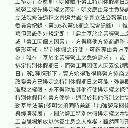
工排定」為原則，明確賦予勞工特別休假期日
就勞工優先排定權之否定，明文應由雇主負舉
立法院修法過程之普遍共識(參見立法公報第10
委員會紀錄、第105卷第96期之院會紀錄），
項但書設例外規定即：「雇主基於企業經營上
或「勞工因個人因素」，方得與他方協商調整
情形可知，特別休假之行使，可謂專由勞方
為，唯在「基於企業經營上之急迫需求」，或
排定特別休假期日，而勞工再因個人因素欲調
日」等2種情形下，資方始得取得與勞方協商
改變勞方已排定之特別休假期日之可能，殊無
准駁之權限，亦不得附加其他行使排定權之條
特別休假具有勞方優勢，迥異於其他假別之性
動基準法第1條明文須同時兼顧「加強勞雇關
與經濟發展」，關於勞工特別休假排定權之本
工自職場解放以休養生息之人格權，雖然同時