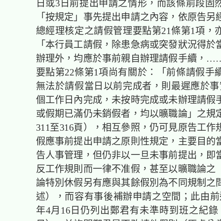
日或3日前提出申請之情形，而該條前段固
「按規定」事先提出申請之內容，依原告另
總經理核定之請假管理要點第21條第1項，
「本行員工請假，除患急病或突發狀況得於
辦理外，均應於事前親自辦理請假手續，…
要點第22條第1項尚有關於：「前條請假手
無法於請假當日以前完成者，則最遲應於事
個工作日內完成，未按時完成或未辦理請假
或假期已滿仍未銷假者，均以曠職論」之規
311至316頁），相互參照，仍可見原告工
假應事前提出申請之原則性規定，主要目的
告人事管理，但仍非以一旦未事前提出，即
反工作規則而一律不准假，甚至以曠職論之
論特別休假另有應與其餘假別為不同規制之
述），而容有事後補辦申請之空間；此由前述
年4月16日仍列出鄭君有未準時到班之紀錄