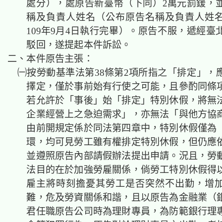
處分），處原告新臺幣（下同）2萬元罰鍰，
稱及負責人姓名（公布原告名稱及負責人姓
109年9月4日執行完畢）。原告不服，遞經臺
駁回，遂提起本件訴訟。
二、本件原告主張：
㈠按勞動基準法第38條第2項所指之「排定」，
擇定，僅於事前始有行使之可能，且參酌同條
若允許於「事後」始「排定」特別休假，將無
企業經營上之急迫需求」，亦無法「與他方協
由前開規定係於同法第四章中，特別休假僅為
環，均可見勞工雖有權排定特別休假，但仍應
並遵照原告內部請假辦法提出申請。況且，勞
法目的在於加強勞雇關係，倘勞工特別休假得
雇主將時刻擔憂其勞工是否突然不出勤，增
難，危及勞資關係和諧，且以原告為金融業（
君任職原告公司時為理財專員，為防範銀行理