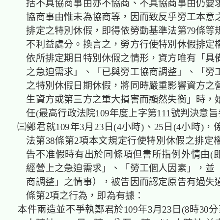
括不具協商事由亦不協商、不具協商事由仍要
協商事由惟未為協商等，因而致反乎勞工本意
排定之特別休假，即得依勞動基準法第79條等
不利益處分。換言之，勞方行使特別休假排定
依所排定期日特別休假之情形，資方唯有「具
之急迫需求」、「已與勞工協商調整」、「勞
之特別休假日期休假，將同時嚴重影響資方之
生資方或第三方之重大損害而顯然失衡」時，
任(最高行政法院109年度上字第111號判決意旨
㈢鄭君就109年3月23日(4小時)、25日(4小時)
法第38條第2項本文規定行使特別休假之排定
告不准假時有出於同條項但書所指例外情由(
經營上之急迫需求」、「勞工個人因素」，並
商調整」之情事），被告因而認定原告有過失違
條第2項之行為，即為有據：
本件兩造並不爭執鄭君於109年3月23日(8時30分