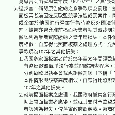
為原告支出款項當年度（即107年）之其他
㈤退步言，倘認原告繳納之系爭款項為罰鍰，
面板業者前因違反歐盟競爭法遭裁罰案件，
或企業於他國進行營業行為時違反外國法
罰，被告亦曾允准前揭面板業者就其遭裁罰
額認列為業者實際繳納之當年度損失，本件
度相似，自應得比照面板案之處理方式，允
爭款項為107年之其他損失：
⒈我國多家面板業者前於95年至99年間經歐
有違反歐盟競爭法行為並開啟調查程序，並
分別遭歐盟執委會裁處鉅額罰鍰（下稱「
本件情形與該案高度相似，自應得比照辦
107年之其他損失。
⒉就前揭面板案之處理，我國政府邀集各行政
助上開面板業者應變，並就其支付予歐盟
者認列為損失，俾落實政府照顧我國廠商