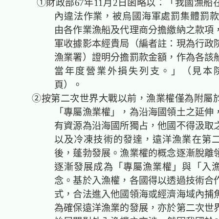
①財政部67年11月2日函略以：「我國漁船
內違法作業，被烏國海軍處罰集體罰款
由各作業漁船及代理商分擔繳納之款項
軍收據影本經貴局（編者註：現為行政
漁業署）證明分擔罰款金額，作為各該
當年度營業外損失列支。」（見本院
頁）。
②按第二次世界大戰以前，漁業權僅為附屬於
「專屬漁業權」，為沿海國領土之延伸
有資源為沿海國所獨占，他國不得汲取
以及冷凍技術的發達，遠洋漁業在第
後，蓬勃發展。漁業權的概念逐漸脫離
逐漸發展成為「專屬漁業權」與「入
念。基於入漁權，各國得以透過技術合
式，合法進入他國領海或經濟海域內捕
為確保遠洋漁業的發展，亦於第二次世