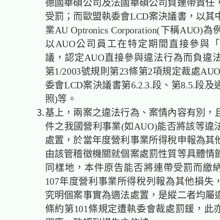
德國華碩公司及法國華碩公司負連帶責任
受罰；而歐盟執委會LCD案決議書，以其
業AU Optronics Corporation(下稱AU
以AUO公司員工在特定期間直接參與
議，認定AUO直接參與違法行為而負違
第1/2003號規則第23條第2項規定裁處AU
委會LCD案決議書第6.2.3.段、第8.5.
照)等。
⒊基上，兩案之違法行為、案情內容有別，且
件之我國營利事業(如AUO)能否將該等違
處置，於當年度營利事業所得稅申報為其
由該管稽徵機關就個案處罰性質等具體情
同樣地，本件原告能否將連帶受罰而繳
107年度營利事業所得稅列報為其他損失
究明個案事實為適法處置，是縱二者均屬
條約第101條規定遭執委會裁處罰鍰，此