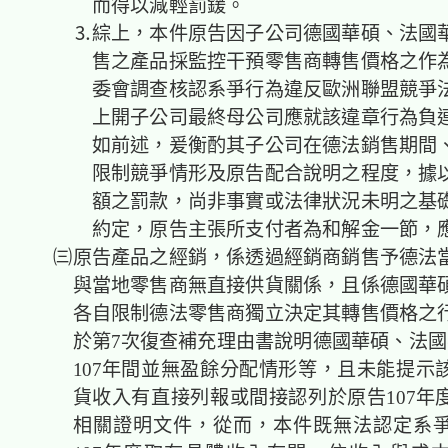
而得以減輕罰鍰。
⒊綜上，本件原告因子公司德國華碩、法國華
售之產品採監控干預零售商轉售價格之作
委會調查核認系爭行為違反歐洲聯盟競爭
上開子公司最終母公司應就該違章行為負
如前述，爰衡酌其子公司在德法銷售期間
限制競爭情形及原告配合說明之程度，據
額之罰款，尚非事實或法律狀況未明之基
約定，原告主張所支付者為和解金一節，
㈢原告產品之經銷，係透過經銷商銷售予德法
與當地零售商無直接供貨關係，且係德國華
各自限制德法零售商獨立決定其轉售價格之
於第7次復查補充理由書說明德國華碩、法國華
107年間並無盈餘分配情形等，且未能提示
貨收入有直接列報或間接認列於原告107年
相關證明文件，從而，本件既無法認定系