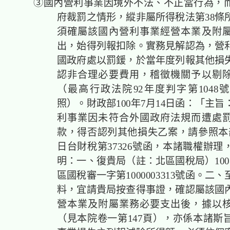
③國內營利事業因境外不法、不正當行為，而
府裁罰之情形，縱非屬所得稅法第38條
須確屬該國內營利事業經營本業及附
出，始得列報扣除。實務見解認為，營
國政府處以罰鍰，於當年度列報其他損
認非合理必要費用，稽徵機關予以剔
（最高行政法院92年度判字第1048
照）。財政部100年7月14日函：「主
利事業因未符合外國政府法規而遭處
款，得否認列其他損失乙案，請參照本部6
日台財稅第37326號函，本諸職權辦理
明：一、復貴局（註：北區國稅局）100
區國稅審一字第1000003313號函。二
料，宜請貴局按查得事證，確認屬該國
營本業及附屬業務必要支出後，據以
（見本院卷一第147頁），亦係本諸斯