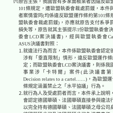
㈥原告主張，我國曾有多家面板業者因違反歐
101條規定，遭歐盟執委會裁處罰鍰，本件
者案情雷同(均係違反歐盟運作條約第101條
盟執委會裁處罰鍰)，亦應就原告支付系爭
損失等，原告就其主張提示1份歐盟執委會決
委會LCD案決議書)，經與歐盟執委會Case AT
ASUS決議書對照：
⒈就違法行為而言，本件係歐盟執委會認定德
涉有「垂直限制」情形，違反歐盟運作條約
定；而歐盟執委會LCD案決議書，則係我
事業涉「卡特爾」案件(此決議書第1段：
Decision relates to a cartel……)，為
條規定涵蓋禁止之「水平協議」行為。
⒉就行為人及受處罰者而言，本件承上說明，
會認定德國華碩、法國華碩直接參與違法
以完全持有德國華碩、法國華碩之母公司