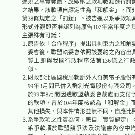
違規之事實範圍、應繳納之款項數額進行討
之結果，該款項自應定性為「和解金」，而
第38條規定之「罰鍰」。被告逕以系爭款項
形式外觀即否准認列為原告107年當年度之
主張殊有可議：
⒈原告依「合作程序」提出具拘束力之和解要
委會後，歐盟執委會依照該要約之內容出
質上即與我國行政程序法第136條之行
似。
⒉財政部北區國稅局就訴外人奇美電子股份有
99年3月間已併入群創光電股份有限公司
於99年8月間因遭歐盟執委會裁處而支付
的款項，曾於104年度核認為「和解金」
其他損失，與本件情形並無不同，自應
⒊系爭款項之性質為何，應自「實質認定」。
系爭款項於歐盟競爭法及決議書內容中