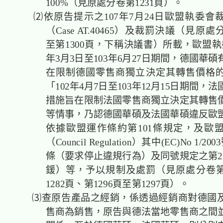
100%（見原處分卷第1231頁）。
⑵依原告提示之107年7月24日歐盟執委會
（Case AT.40465）及裁罰決議（見原處
至第1300頁，下稱決議書）所載，歐盟執
年3月3日至103年6月27日期間，德國華
在限制德國零售商獨立決定其轉售價格
「102年4月7日至103年12月15日期間，
措施旨在限制法國零售商獨立決定其轉售
等情事，乃認德國華碩及法國華碩違反歐
依據歐盟運作條約第101條規定，及
歐
（Council Regulation）
其中(EC)No 1/2
條（要求停止違規行為）及同號規定之第2
鍰）等，予以規制及處罰（見原處分卷第1
1282頁、第1296頁至第1297頁）。
⑶查原告產品之經銷，係透過經銷商對德國及
售商為銷售，原告與德法當地零售商之間