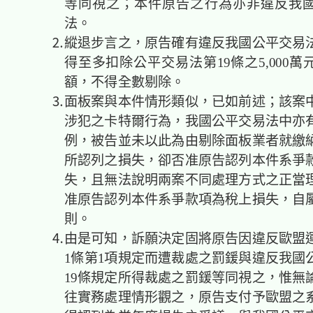
等同視之；本件原告之行為亦非違反我
法。
⒉縱退步言之，原告確有違反我國公平交易法
得至多扣除公平交易法第19條之5,000
額，不得全數剔除。
⒊面板案與本件情形類似，已如前述；該案中
涉犯之卡特爾行為，我國公平交易法中亦
例，被告並未以此為由剔除面板業者就繳
所認列之損失，卻否准原告認列本件系爭
失，且無法說明兩案不同處理方式之正當
准原告認列本件系爭款項為稅上損失，自
則。
⒋由是可知，訴願決定固將原告因違反歐盟運
1條第1項規定而遭裁處之罰鍰與違反我國
19條規定所得裁處之罰鍰等同視之，惟無
往實務處理情形觀之，原告支付予歐盟之