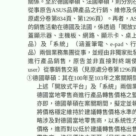
關係。至於德國華碩、法國華碩，則分別
從事原告ASUS品牌產品之行銷、維修及
原處分卷第834頁、第1296頁）。再者，A
的銷售活動在德國及法國，係透過「開放
蓋顯示器、主機板、網路、顯示卡、桌
品）及「系統」（涵蓋筆電、e-pad、
品）兩個業務集團從事，並經由非獨家批
進行產品銷售，原告並非直接對終端使用
user）從事銷售交易（見原處分卷第1296
①德國華碩：其在100年至103年之案關期
上述「開放式平台」及「系統」兩個
德國當地零售商進行產品轉售價格之
亦即，德國華碩在案關期間，擬定並
將價格穩定維持於建議轉售價格水準
略涉及對德國當地零售商，以系統性
價格，進而對以低於建議轉售價格出