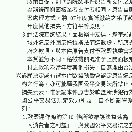
政策目標；則倘鈞院認本件原告所支付之
為罰鍰而與面板業者支付者相同，原告自
案處理方式，將107年度實際繳納之系爭
年度其他損失，方符平等原則。
⒊經法院查詢結果，面板案中友達、瀚宇彩晶
域外違反外國反托拉斯法而遭裁處，所應
府之款項，與本件原告支付予歐盟執委會
本質並無不同，稽徵機關既准予上開面板
付之款項為當年度其他損失，自無理由否
㈥訴願決定或有謂本件歐盟執委會認定原告違
約之行為，亦可能屬我國公平交易法所禁止
損失云云，惟無論本件原告於歐盟所涉犯行
國公平交易法規定效力所及，自不應影響
列：
⒈歐盟運作條約第101條所欲維護法益係為
內消費者之利益」，與我國公平交易法之