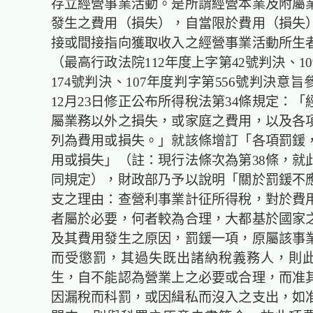
存立經營事業活動。是所謂經營本業及附屬
發生之費用（損失），自當限於費用（損失
接或間接指向獲取收入之經營事業活動所生
（最高行政法院112年度上字第42號判決、1
174號判決、107年度判字第556號判決意旨
12月23日修正公布所得稅法第34條規定：
屬業務以外之損失，或家庭之費用，以及各
列為費用或損失。」就該條增訂「各項罰鍰
用或損失」（註：現行法條次為第38條，就
同規定），財政部乃予以說明「關於罰鍰不
支之理由：查營利事業計征所得稅，對於費
者屬於必要，何者較為合理，大都基於國家
及其費用發生之原因，罰鍰一項，原屬該事
而受懲罰，其過失既出諸納稅義務人，則
生，自不能認為營業上之必要或合理，而准
因漏稅而科罰，或因緝私而沒入之支出，如