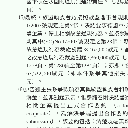
國華碩在法國的違規負連帶責任。（見原處分
頁）。
⑸最終，歐盟執委會乃按照
歐盟理事會規
1/2003號規定之第7條，決議要求德國
等企業，停止相關故意違規行為。並按照
則其中(EC)No 1/2003號規定之第23
故意違規行為裁處罰鍰58,162,000歐元
之故意違規行為裁處罰鍰5,360,000歐元
1278頁、第1280頁至第1281頁）；亦即
63,522,000歐元（即本件系爭其他損失2,296
元）。
⑹
原告雖主張系爭款項為其與歐盟執委會和
解金，並非罰鍰云云，惟參諸卷附決議書
相關企業提出正式合作要約 （a formal 
cooperate），為解決爭端提出合作要約（se
submission），該要約包括：清楚及毫