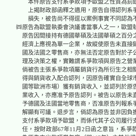
本件原告支付系爭款項予歐盟之性質為罰
上揭財政部函釋之適用，原告自得認列系
損失，被告尚不得逕以案例事實不同認為
㈣原告為歐盟執委會決議書當事人之一，歐盟
原告因間接持有德國華碩及法國華碩之百分
經濟上應視為單一企業，故縱使原告未直接
國及法國之零售商，亦無法否定原告對於子
理及決策之權，實難謂系爭款項與原告之營
倘被告主張系爭款項屬銷貨行為所衍生之相
得與銷貨收入配合認列，因原告確實自全球
國等歐洲市場）獲有銷貨收入，並認列於原
業收入，亦應准予原告認列。被告以原告未
予德國及法國當地零售商，否准原告列報系
解顯有可議。退步言，倘認為原告並非因負
支付系爭款項予歐盟，而係代其子公司履行
任，按財政部67年11月2日函之意旨，系爭