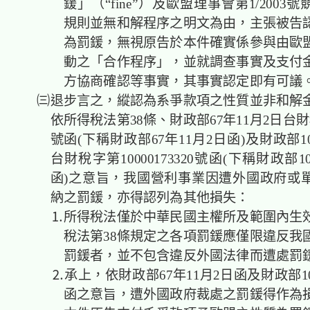
鍰」（“fine”）及歐盟理事會第1/2003
規則並無和解程序之明文為由，主張被告
為罰鍰，無視原告於本件確實係參與由歐
動之「合作程序」，並就調查事實及支付
方協商確認等事實，其事實認定即有可議
㈢退步言之，縱認為系爭款項之性質並非和解
依所得稅法第38條、財政部67年11月2日台財稅
號函(下稱財政部67年11月2日函)及財政部10
台財稅字第10000173320號函(下稱財政部1
函)之意旨，我國營利事業因遭外國政府或
納之罰鍰，亦得認列為其他損失：
⒈所得稅法僅於中華民國主權所及範圍內生效
稅法第38條規定之各項罰鍰應僅限違反我
罰鍰者，並不包含違反外國法律而遭處罰
⒉承上，依財政部67年11月2日函及財政部100
函之意旨，遭外國政府裁處之罰鍰得作為