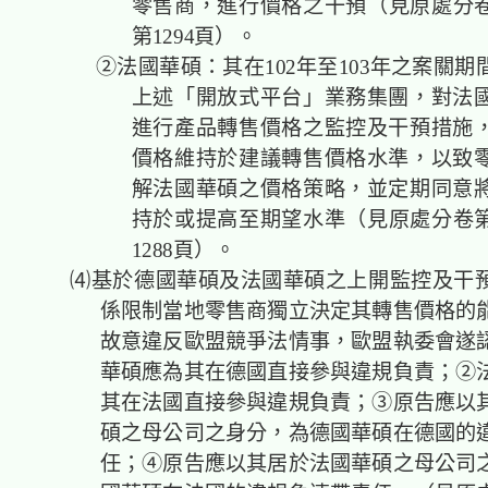
零售商，進行價格之干預（見原處分卷第
第1294頁）。
②法國華碩：其在102年至103年之案關期
上述「開放式平台」業務集團，對法
進行產品轉售價格之監控及干預措施
價格維持於建議轉售價格水準，以致
解法國華碩之價格策略，並定期同意
持於或提高至期望水準（見原處分卷第1
1288頁）。
⑷基於德國華碩及法國華碩之上開監控及干預
係限制當地零售商獨立決定其轉售價格的
故意違反歐盟競爭法情事，歐盟執委會遂
華碩應為其在德國直接參與違規負責；②
其在法國直接參與違規負責；③原告應以
碩之母公司之身分，為德國華碩在德國的
任；④原告應以其居於法國華碩之母公司