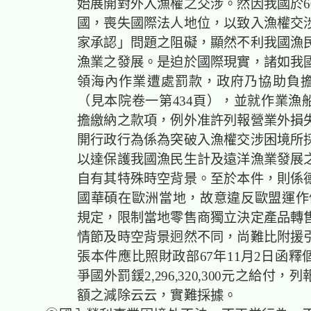
始展開對外入漁權之交涉。然因我國於6
國，喪失國際法人地位，以致入漁權交
家承認」問題之阻礙，顯然不利我國漁
漁業之發展。是迫於國際現實，諸如我
領海內作業遭處罰款，政府乃協助負
（見本院卷一第434頁），並就作業漁
擔繳納之款項，例外准許列報營業外損
開行政行為係為突破入漁權交涉困境所
以達保護我國漁民生計及遠洋漁業發展
自有其特殊時空背景。至於本件，則係
國華碩在歐洲當地，故意違反歐盟運作條
規定，限制當地零售商獨立決定產品轉
情節及時空背景迥然不同，尚難比附援
張本件應比照財政部67年11月2日函釋
爭國外罰鍰2,296,320,300元之給付
額之減除云云，實難採據。