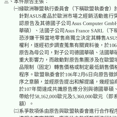
三、本件原告主張：
㈠緣歐洲聯盟執行委員會（下稱歐盟執委會）於1
針對ASUS產品於歐洲市場之經銷活動進行
認原告及其德國子公司Asus Computer G
華碩）、法國子公司Asus France SARL
恐涉嫌干預當地零售商獨立決定其轉售ASU
權利，遂經初步調查蒐集有關資料後，於106
原告為母公司，對子公司德國華碩、法國華
重大影響力，而啟動對原告集團涉及在歐盟
品限制（固定）轉售價格或制定最低銷售價
程序。歐盟執委會於106年2月6日向原告徵
序之意願，並經原告提出和解提議，幾經協
於107年間達成共識原告應分別與德國華碩
帶給付58,162,000歐元及5,360,000歐元
額）。
㈡系爭款項係由原告與歐盟執委會進行合作程