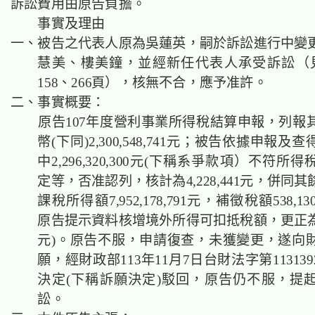
訴訟費用由原告負擔。
事實及理由
一、被告之代表人原為吳蓮英，嗣於訴訟進行中變
慧美、樓美鐘，並經新任代表人承受訴訟（
158、266頁），核無不合，應予准許。
二、事實概要：
原告107年度營利事業所得稅結算申報，列報
幣(下同)2,300,548,741元；被告依據申報
中2,296,320,300元(下稱系爭款項）不符所
定等，否准認列，核計為4,228,441元，併同
課稅所得額7,952,178,791元，補徵稅額538,13
原告提示資料核增境外所得可扣抵稅額，更正為536,
元)。原告不服，申請復查，未獲變更，遂向
願，經財政部113年11月7日台財法字第113139
決定(下稱訴願決定)駁回，原告仍不服，提
訟。