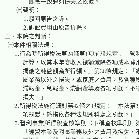
即應一致認列損失之依據。
㈦聲明：
⒈駁回原告之訴。
⒉訴訟費用由原告負擔。
五、本院之判斷：
㈠本件相關法規：
⒈行為時所得稅法第24條第1項前段規定：「營
計算，以其本年度收入總額減除各項成本費
捐後之純益額為所得額。」第38條規定：「
屬業務以外之損失，或家庭之費用，及各種
滯報金、怠報金、滯納金等及各項罰鍰，不
損失。」
⒉所得稅法施行細則第42條之1規定：「本法第3
項罰鍰，係指依各種法規所科處之罰鍰。」
⒊營利事業所得稅查核準則（下稱查核準則）第
「經營本業及附屬業務以外之費用及損失，