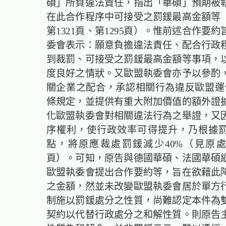
碩」所負違法責任，指出「華碩」預期被
在此合作程序中可接受之罰鍰最高金額等
第1321頁、第1295頁）。惟前述合作要
委會表示：願意負擔違法責任、配合行政
到裁罰、可接受之罰鍰最高金額等事項，
度良好之情狀。又歐盟執委會亦予以參酌
關企業之配合，承認相關行為違反歐盟運作
條規定，並提供有重大附加價值的額外證
化歐盟執委會對相關違法行為之舉證，又
序權利，使行政效率可得提升，乃根據罰
點，將原應裁處罰鍰減少40%（見原處分
頁）。可知，原告與德國華碩、法國華碩
歐盟執委會提出合作要約等，旨在欲藉此
之金額，然並未改變歐盟執委會居於單方
制施以罰鍰處分之性質，尚難認定本件為
契約以代替行政處分之和解性質。則原告