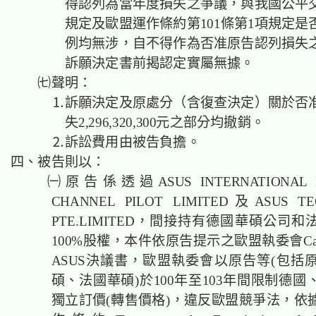
得認列為當年度損失之爭議，與我國公平交
規定及歐盟運作條約第101條第1項規定是
例均無涉，自不得作為否准原告認列損失
訴願決定書前揭認定實屬無據。
㈦聲明：
⒈訴願決定及原處分（含復查決定）關於否准
失2,296,320,300元之部分均撤銷。
⒉訴訟費用由被告負擔。
四、被告則以：
㈠原告係透過ASUS INTERNATIONAL L
CHANNEL PILOT LIMITED及ASUS T
PTE.LIMITED，間接持有德國華碩公司
100%股權，本件依原告提示之歐盟執委會Case A
ASUS決議書，歐盟執委會以原告等(包括
碩、法國華碩)於100年至103年間限制德
獨立訂價(轉售價格)，違反歐盟競爭法，依