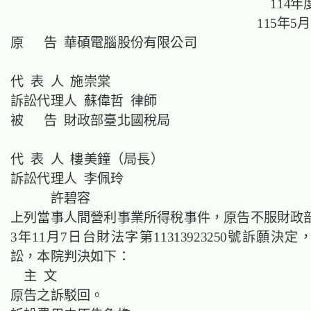
114
115年5
原 告 華碩電腦股份有限公司
代 表 人 施崇棠
訴訟代理人 蘇偉哲 律師
被 告 財政部臺北國稅局
代 表 人 樓美鐘（局長）
訴訟代理人 李佩玲
許碧容
上列當事人間營利事業所得稅事件，原告不服財政部
3年11月7日台財法字第11313923250號訴願決
訟，本院判決如下：
主 文
原告之訴駁回。