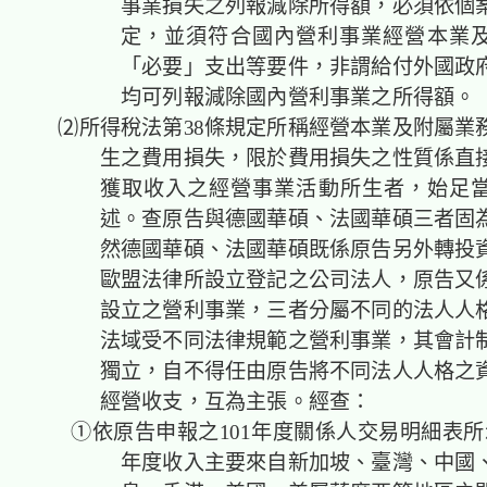
事業損失之列報減除所得額，必須依個
定，並須符合國內營利事業經營本業
「必要」支出等要件，非謂給付外國政
均可列報減除國內營利事業之所得額。
⑵所得稅法第38條規定所稱經營本業及附屬業
生之費用損失，限於費用損失之性質係直
獲取收入之經營事業活動所生者，始足
述。查原告與德國華碩、法國華碩三者固
然德國華碩、法國華碩既係原告另外轉投
歐盟法律所設立登記之公司法人，原告又
設立之營利事業，三者分屬不同的法人人
法域受不同法律規範之營利事業，其會計
獨立，自不得任由原告將不同法人人格之
經營收支，互為主張。經查：
①依原告申報之101年度關係人交易明細表所示
年度收入主要來自新加坡、臺灣、中國