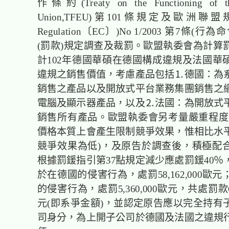
作條約(Treaty on the Functioning of th
Union,TFEU)第101條規定及歐洲聯盟規則
Regulation〔EC〕)No 1/2003 第7條(行
(罰款)規定調查及裁罰。歐盟執委會為計算
計102年德國華碩在德國構成違規及法國華
違規之銷售價值，考慮產品包括⒈德國：為
銷售之產品以及開放式平台業務集團銷售之
電腦及顯示器產品，以及⒉法國：為開放式
銷售所有產品。歐盟執委會另考量嚴重程度
價格本質上會產生限制競爭效果，惟相比水
競爭效果為低)，及原告於調查後，積極配
根據罰鍰指引第37點規定減少應處罰鍰40％
於在德國的侵害行為，處罰58,162,000歐
的侵害行為，處罰5,360,000歐元，共處罰款63,
元(即系爭金額)，並認定原告應以完全持有
司身分，為上開子公司於德國及法國之違規