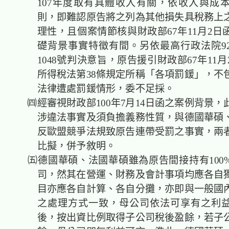
107年度取有具體收入有關，依收入與成
則，即難認原告將之列為其他損失具稅務上
理性，且個案情節核與財政部67年11月2日
礎背景事實特徵有間。另依最高行政法院9
1048號判決意旨，原告援引財政部67年11
所得稅法第38條規定所稱「各項罰鍰」，不
法律遭處罰鍰情形，委不足採。
㈣經審視財政部100年7月14日函之案例背景，
涉違法事實及須負擔義務性質，與德國華碩
反歐盟競爭法規致原告連帶受罰之事實，兩
比擬，併予敘明。
㈤德國華碩、法國華碩雖為原告間接持有100
司，然其在營運、財務及會計事項均應各自
目亦應各自計算、各自分攤，亦即與一般國
之處理方式一致，母公司依法可享有之利
後，按出資比例取得子公司稅後盈餘，若子