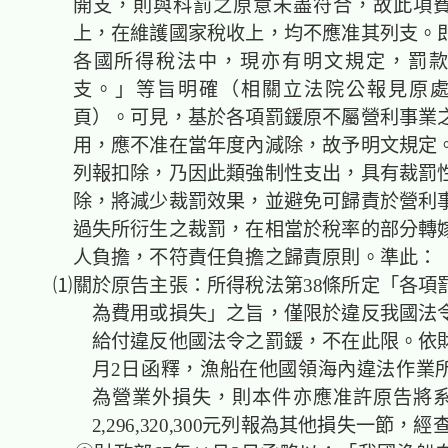
開支，則與科罰之原意未盡符合，故此項
上，在維護國家稅收上，均不應准其列支。
各國所得稅法中，現亦有明文規定，罰
支。」等旨明確（相關立法院公報見原處分
頁）。可見，基於各項罰鍰原不屬營利事業
用，應不准在當年度內減除，故予明文規定
列報扣除，乃因此類強制性支出，具有裁罰
除，將減少裁罰效果，並避免可歸責於營利
過失所衍生之裁罰，在相當於稅率的部分轉
人負擔，不符責任負擔之歸責原則。準此：
⑴關於原告主張：所得稅法第38條所定「各項
為費用或損失」之旨，僅限於違反我國法
給付違反他國法令之罰鍰，不在此限。依財政
月2日函釋，漁船在他國領海內違法作業
為營業外損失，則本件亦應准許原告將
2,296,320,300元列報為其他損失一節，經