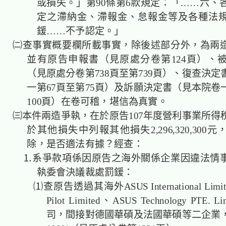
或損失。」第90條第6款規定：「……六、
定之滯納金、滯報金、怠報金等及各種法
鍰……不予認定。」
㈡查事實概要欄所載事實，除後述部分外，為兩
並有原告申報書（見原處分卷第124頁）、
（見原處分卷第738頁至第739頁）、復查決
一第67頁至第75頁）及訴願決定書（見本院卷
100頁）在卷可稽，堪信為真實。
㈢本件兩造爭執，在於原告107年度營利事業所得
於其他損失中列報其他損失2,296,320,300
除，是否適法有據？經查：
⒈系爭款項係因原告之海外關係企業因違法情
執委會決議裁處罰鍰：
⑴查原告透過其海外ASUS International Limite
Pilot Limited、ASUS Technology PTE.
司，間接對德國華碩及法國華碩等二企業