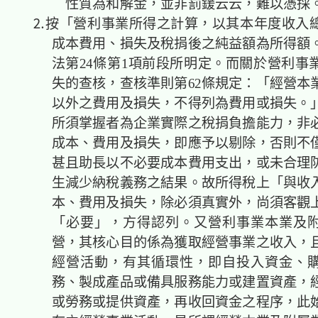
性質為和解金，並非罰鍰云云，難以憑採
⒉按「營利事業所得之計算，以其本年度收入
成本費用、損失及稅捐後之純益額為所得額
法第24條第1項前段所明定。而關於營利事
失的查核，查核準則第62條規定：「經營本
以外之費用及損失，不得列為費用或損失。
所須掌握者為企業實際之稅捐負擔能力，非
成本、費用及損失，即應予以剔除，否則不
甚且助長以不必要成本費用支出，或未合理
生減少納稅義務之結果。故所得稅上「與收
本、費用及損失，除必須真實外，尚須客觀
「必要」，方得認列。又營利事業本業及
營，其核心目的係為獲取經營事業之收入，
經營活動，有其循環性，即自投入資金、
務、製成產品或備具服務能力或建置資產，
或勞務或提供資產，再收回資金之程序，此