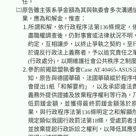
任。
㈡原告雖主張系爭金額為其與執委會多次溝通
果，應為和解金，惟查：
⒈所謂和解，依行政程序法第136條規定，
盡職權調查後，仍對事實或法律狀況不明
約定，互相讓步，以終止爭執之契約。至
於違反行政法上義務者，予以追究責任之
(行政處分)，以期維護社會公共秩序之制
⒉參酌前揭歐盟執委會Case AT.40465-ASU
知，原告與德國華碩、法國華碩縱於程序
會提出1紙「和解要約」，以及承認違法
義務外提供證據及放棄程序權利等行為，
低罰鍰金額，並獲得最終罰鍰金額落於
果，與行政程序法第136條明定之和解顯
規定類似我國行政罰法第18條，受處罰者
並放棄提起行政訴訟之權利，以降低其應