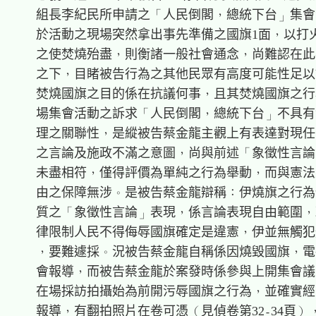
    組長李紀民所申請之「人民倒閣，總統下台」集會
    於活動之現場突然拿出事先準備之國旗1面，以打火
    之使焚燒殆盡，則衡諸一般社會通念，尚難認在此
    之下，目睹被告行為之其他民眾有高度可能性足以
    焚燒國旗之目的係在抗議何事，且其焚燒國旗之行
    場集會活動之訴求「人民倒閣，總統下台」不具有
    理之關聯性，是縱被告蔡金龍主觀上有表達對現任
    之言論及施政不滿之意圖，尚與前述「象徵性言論
    未盡相符，僅得評價為單純之行為舉動，而與憲法
    由之保障無涉。是被告蔡金龍辯稱：伊燒旗之行為
    質之「象徵性言論」表現，係言論表現自由範圍，
    律限制人民不得侮辱國旗確定是違憲，伊並無觸犯
    ，要難遽採。況被告蔡金龍自稱係因燒毀國旗，電
    會報導，而被告蔡金龍於案發時係參與上開集會議
    在場採訪拍攝始為前開污辱國旗之行為，並確實經
    報導，有翻拍照片在卷可憑（見偵卷第32-34頁）