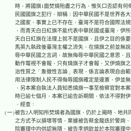
    時，將國旗1面焚燒殆盡之行為，惟矢口否認有何侮
    民國國旗之犯行，辯稱：因中華民國不是世界各大
    之國家，事實上已不存在，臺灣不是符合國際法規
    ，而青天白日紅旗不能代表中華民國或臺灣，伊所
    天白日紅旗在法理上就不是國旗，且伊之目的係要
    馬英九執政後臺灣主權之流失，在燒旗之前並無說
    辱中華民國之言詞，故無侮辱中華民國之意思，且
    動作電視不會報，只有燒旗子才會報，又伊燒旗之
    治性質之「象徵性言論」表現，係言論表現自由範
    用法律限制人民不得侮辱國旗確定是違憲，伊並無
    ，另本案自執法人員知悉燒旗一事至檢察官對本案
    時已逾七個月，本案已逾告訴期間，依法不得對伊
    。經查：

(一)被告2人明知所焚燒者為國旗，仍於上揭時、地共同
    之方式予以損壞等情，業據被告蔡金龍迭於警詢、
    院審理中均供認無隱，被告李炳欽並於本院審理中