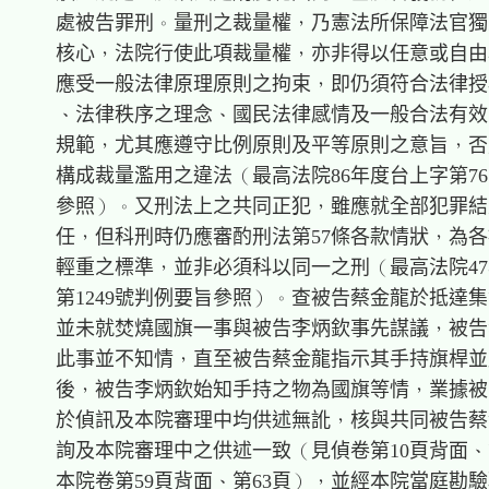
    處被告罪刑。量刑之裁量權，乃憲法所保障法官獨
    核心，法院行使此項裁量權，亦非得以任意或自由
    應受一般法律原理原則之拘束，即仍須符合法律授
    、法律秩序之理念、國民法律感情及一般合法有效
    規範，尤其應遵守比例原則及平等原則之意旨，否
    構成裁量濫用之違法（最高法院86年度台上字第765
    參照）。又刑法上之共同正犯，雖應就全部犯罪結
    任，但科刑時仍應審酌刑法第57條各款情狀，為各
    輕重之標準，並非必須科以同一之刑（最高法院47
    第1249號判例要旨參照）。查被告蔡金龍於抵達集
    並未就焚燒國旗一事與被告李炳欽事先謀議，被告
    此事並不知情，直至被告蔡金龍指示其手持旗桿並
    後，被告李炳欽始知手持之物為國旗等情，業據被
    於偵訊及本院審理中均供述無訛，核與共同被告蔡
    詢及本院審理中之供述一致（見偵卷第10頁背面、第
    本院卷第59頁背面、第63頁），並經本院當庭勘驗