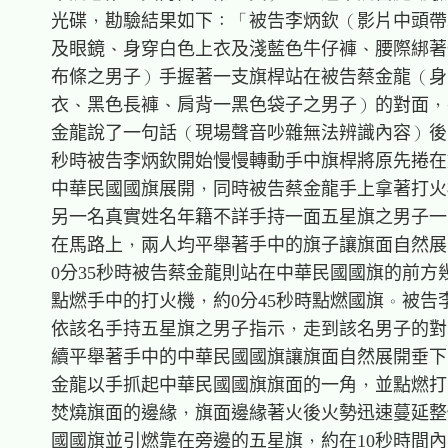
    光碟，勘驗結果如下：「被告李炳欽（影片中頭帶
    及眼鏡、身穿白色上衣及淺藍色牛仔褲、腰際綁著
    布條之男子）手握著一支旗桿站在被告蔡金龍（身
    衣、黑色長褲、肩背一黑色袋子之男子）的對面，
    金龍說了一句話（現場聲音吵雜無法辨識內容）後，
    秒時被告李炳欽開始慢慢轉動手中旗桿將原先捲在
    中華民國國旗展開，同時被告蔡金龍手上拿著打火
    另一名真實姓名年籍不詳手持一面五星旗之男子一
    在馬路上，兩人均平舉著手中的旗子讓旗面自然展
    0分35秒時被告蔡金龍則站在中華民國國旗的前方
    點燃手中的打火機，約0分45秒時點燃國旗。被告
    依該名手持五星旗之男子指示，走到該名男子的對
    續平舉著手中的中華民國國旗讓旗面自然展開垂下
    金龍以手抓起中華民國國旗旗面的一角，並點燃打
    焚燒旗面的邊緣，旗面邊緣著火後火勢迅速蔓延整
    國國旗並引燃靠在旁邊的五星旗，約在10秒時間內