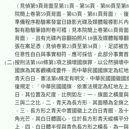
    （見偵第9頁背面至第11頁、第56頁、第80頁至第8
    院簡上卷第59頁背面、第63頁、第81頁背面），復
    準備程序勘驗案發當日錄影光碟及媒體報導影片內
    製有勘驗筆錄附卷可稽（見本院簡上卷第61頁背面至
    背面），且有光碟內容翻拍照片18張及媒體報導翻
    張在案足憑（見偵卷第23頁至第34頁），足認被告
    任意性自白與事實相符，應可採信，此部分事實首
(二)按刑法第160條第1項之損壞國旗罪，以公然損壞中
    國旗為其客觀構成要件，而中華民國國旗定為紅地
    青天白日，憲法第6條定有明文。中華民國國徽國旗
    復規定：「中華民國國旗，依憲法規定為紅地左上
    日。其位置及尺度，比例如左：一、旗面之橫度與
    三與二之比。二、青天為長方形，其面積為全旗之
    。三、長方形之青天中置國徽上之白日青圈，及十
    角光芒，其白日體圓心，位於長方形青天縱橫平分
    上。四、白日體半徑與青色長方形之橫長，為一與