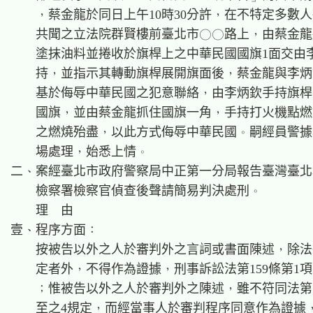
    ，蔡金龍於同日上午10時30分許，在不特定多數人
    共聞之立法院群賢樓前臺北市○○路上，由蔡金龍
    塗抹油料並捲收於旗桿上之中華民國國旗1面交由李
    持，並指示其轉動旗桿展開旗面後，蔡金龍與李炳
    基於侮辱中華民國之犯意聯絡，由李炳欽手持旗桿
    國旗，並由蔡金龍抓住國旗一角，手持打火機點燃
    之燃燒殆盡，以此方式侮辱中華民國。嗣經員警據
    場處理，始悉上情。

二、案經臺北市政府警察局中正第一分局報告臺灣臺北
    檢察署檢察官偵查後聲請簡易判決處刑。

    理  由

壹、程序方面：

    按被告以外之人於審判外之言詞或書面陳述，除法
    定者外，不得作為證據，刑事訴訟法第159條第1項
    ；惟被告以外之人於審判外之陳述，雖不符同法第15
    至之4規定，而經當事人於審判程序同意作為證據，