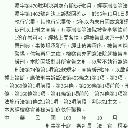
    易字第470號判決判處有期徒刑5月，經臺灣高等法院
    易字第1462號判決上訴駁回確定，於95年11月1日
    執行完畢，其執行完畢後，5年以內未曾因故意犯罪
    徒刑以上刑之宣告，有臺灣高等法院被告李炳欽前
    1份在卷可考，經核上開各情，認被告此次乃一時失
    罹刑典，事後坦承犯行，經此偵審程序，被告李炳
    警惕，信無再犯之虞，檢察官亦同意法院就被告李
    緩刑，本院因認對其所宣告之刑，以暫不執行為適
    刑法第74條第1項第2款規定，宣告緩刑2年，以啟自
據上論斷，應依刑事訴訟法第455條之1第1項、第3項、第
、第369條第1項前段、第364條、第299條第1項前段，刑
條、第160條第1項、第41條第1項前段、第74條第1項第
法施行法第1條之1第1項、第2項前段，判決如主文。

本案經檢察官黃祿芳到庭執行職務。

中    華    民    國   103    年    10    月    
                刑事第十庭  審判長  法  官  柯姿