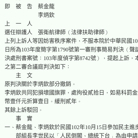
即　被　告　蔡金龍

　　　　　　李炳欽

上　一　人

選任辯護人　張衛航律師（法律扶助律師）

上列上訴人等因妨害秩序案件，不服本院於中華民國103年
日所為103年度簡字第1790號第一審刑事簡易判決（聲
決處刑書案號：103年度偵字第8742號），提起上訴，
之第二審合議庭判決如下：

    主  文

原判決關於李炳欽部分撤銷。

李炳欽共同犯損壞國旗罪，處拘役貳拾日，如易科罰金
幣壹仟元折算壹日。緩刑貳年。

其餘上訴駁回。

    事  實

一、蔡金龍、李炳欽於民國102年10月15日參加民主進
    部組長李世民以「人民倒閣、總統下台」為由申請