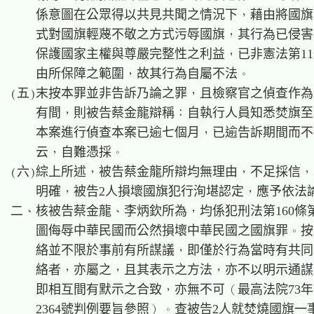
    係意圖在公眾得以共見共聞之情況下，藉由將國旗
    式對國旗輕蔑不敬之方式污辱國旗，其行為已侵害
    保護國家主權與尊嚴完整性之利益，已非憲法第11
    由所保障之範圍，故其行為自屬不法。

(五)末按本罪並非告訴乃論之罪，且檢察官之偵查作為
    有間，則被告蔡金龍辯稱：自執行人員知悉焚旗至
    本案進行偵查本案已逾七個月，已逾告訴期間而不
    云，自難憑採。

(六)綜上所述，被告蔡金龍所辯均無理由，不足採信，
    明確，被告2人損壞國旗犯行洵堪認定，應予依法論
二、核被告蔡金龍、李炳欽所為，均係犯刑法第160條第
    圖侮辱中華民國而公然損壞中華民國之國旗罪。按
    絡並不限於事前有所謀議，即僅於行為當時有共同
    絡者，亦屬之，且其表示之方法，亦不以明示通謀
    即相互間有默示之合致，亦無不可（最高法院73年
    2364號判例要旨參照）。查被告2人就焚燒國旗一