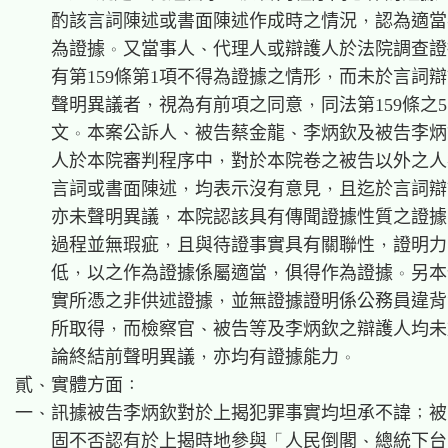
    酌該言詞陳述或書面陳述作成時之情況，認為適當
    為證據。又當事人、代理人或辯護人於法院調查證
    有第159條第1項不得為證據之情形，而未於言詞辯
    聲明異議者，視為有前項之同意，同法第159條之5
    文。本案公訴人、被告蔡金龍、李炳欽及被告李炳
    人於本院審判程序中，對於本院卷之被告以外之人
    言詞或書面陳述，均表示沒有意見，且迄於言詞辯
    亦未聲明異議，本院認該具有傳聞證據性質之證據
    過程並無瑕疵，且與待證事實具有關聯性，證明力
    低，以之作為證據係屬適當，俱得作為證據。另本
    實所憑之非供述證據，並無證據證明係公務員違背
    所取得，而檢察官、被告等及李炳欽之辯護人均未
    論終結前聲明異議，亦均有證據能力。

貳、實體方面：

一、訊據被告李炳欽對於上揭犯罪事實均坦承不諱；被
    固不否認有於上揭時地參與「人民倒閣、總統下台