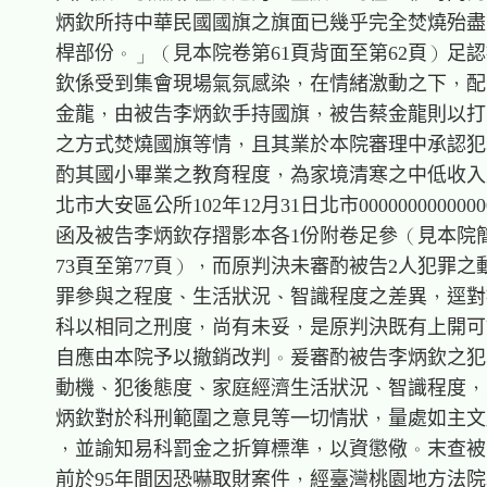
    炳欽所持中華民國國旗之旗面已幾乎完全焚燒殆盡
    桿部份。」（見本院卷第61頁背面至第62頁）足認
    欽係受到集會現場氣氛感染，在情緒激動之下，配
    金龍，由被告李炳欽手持國旗，被告蔡金龍則以打
    之方式焚燒國旗等情，且其業於本院審理中承認犯
    酌其國小畢業之教育程度，為家境清寒之中低收入
    北市大安區公所102年12月31日北市00000000000000
    函及被告李炳欽存摺影本各1份附卷足參（見本院簡
    73頁至第77頁），而原判決未審酌被告2人犯罪之
    罪參與之程度、生活狀況、智識程度之差異，逕對被
    科以相同之刑度，尚有未妥，是原判決既有上開可
    自應由本院予以撤銷改判。爰審酌被告李炳欽之犯
    動機、犯後態度、家庭經濟生活狀況、智識程度，
    炳欽對於科刑範圍之意見等一切情狀，量處如主文
    ，並諭知易科罰金之折算標準，以資懲儆。末查被
    前於95年間因恐嚇取財案件，經臺灣桃園地方法院以