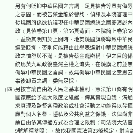
    另有何貶抑中華民國之言詞，足見被告等具有侮辱
    之意圖。而被告蔡金龍於警詢、偵訊及本院審理中
    焚燒國旗係欲抗議現任中華民國總統之國慶演說內
    政（見偵卷第11頁、第56頁背面、本院簡上卷第59
    ，益徵其明知於上開時、地焚燒國旗將導致中華民
    遭受貶抑，否則何能藉由此舉表達對中華民國總統
    政之憤怒與不滿。是被告蔡金龍辯稱：伊之目的係
    統馬英九執政後臺灣主權之流失，在燒旗之前並無
    侮辱中華民國之言詞，故無侮辱中華民國之意思云
    事後卸責之詞，委無足採。

(四)另按言論自由為人民之基本權利，憲法第11條有明
    國家應給予最大限度之維護，俾其實現自我、溝通
    求真理及監督各種政治或社會活動之功能得以發揮
    顧對個人名譽、隱私及公共利益之保護，法律尚非
    論自由依其傳播方式為合理之限制（司法院大法官釋
    9號解釋參照）。故依我國憲法第23條規定，對言