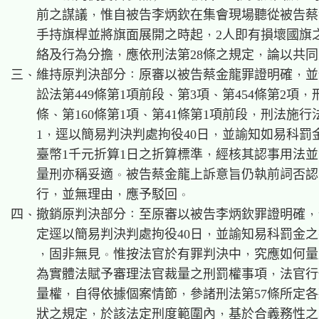
    前之謀議，惟自被告李炳欽在集會現場聽從被告蔡
    手持旗桿並將旗面展開之時起，2人即有損壞國旗之
    絡及行為分擔，應依刑法第28條之規定，論以共同
三、維持原判決部分：原審以被告蔡金龍罪證明確，並
    訟法第449條第1項前段、第3項、第454條第2項，刑
    條、第160條第1項、第41條第1項前段，刑法施行法
    1，逕以簡易判決判處拘役40日，並諭知如易科罰
    臺幣1千元折算1日之折算標準，經核其認事用法並
    量刑亦稱妥適。被告蔡金龍上訴意旨仍執前詞否認
    行，並無理由，應予駁回。

四、撤銷原判決部分：至原審以被告李炳欽罪證明確，
    定逕以簡易判決判處拘役40日，並諭知易科罰金之
    ，固非無見。惟按法官於有罪判決中，究應如何量
    為實體法賦予審理法官裁量之刑罰權事項，法官行
    量權，自得依據個案情節，參諸刑法第57條所定各
    狀之規定，於該法定刑度範圍內，基於合義務性之