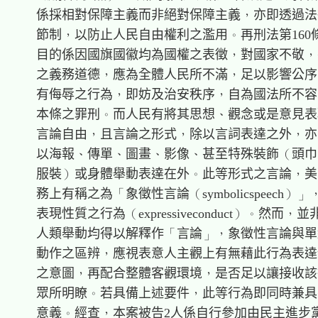
    係採相對保障主義而非絕對保障主義，亦即透過法
    節制，以防止人民自由權利之濫用。再刑法第160
    目的係因國旗國徽均為國權之表徵，對國家不敬，
    之義務道德，應為全體人民所不滿，足以影響公序
    有侮辱之行為，即妨及治安秩序，自為國法所不容
    本條之罪刑。而人民有將其思想、觀念或是意見表
    言論自由，且言論之形式，除以言詞表達之外，亦
    以海報、傳單、圖畫、影像、甚至特殊裝飾（頭巾
    服裝）或身體舉動表達在外。此等形式之言論，美
    務上有稱之為「象徵性言論（symbolicspeech）」
    表現性質之行為（expressiveconduct）。然而，並
    人類舉動均得以解釋作「言論」，象徵性言論與單
    動作之區辨，應視表意人主觀上有無藉此行為表達
    之意圖，再配合整體客觀環境，是否足以讓接收該
    眾所明瞭。若具備上述要件，此等行為即同時兼具
    意義。經查，本案被告2人係自行參加由民主進步黨