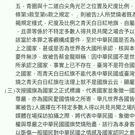
    五、青圈與十二道白尖角光芒之位置及尺度比例，準
    條第3款至第6款之規定。」則被告2人所焚燒者既
    揭規定樣式、尺度及比例之青天白日紅地旗，自屬
    ，且渠等係於不特定多數人得共見共聞之場合予以
    該當於本罪之客觀構成要件。至於中華民國是否為
    上之國家，甚或是否為世界各大國所承認，核與本
    要件無涉。故被告蔡金龍辯稱：因中華民國不是世
    所承認之國家，事實上已不存在，臺灣不是符合國
    之國家，而青天白日紅旗不能代表中華民國或臺灣
    燒之青天白日紅旗在法理上就不是國旗云云，顯屬
(三)次按國旗為國家之正式標識，代表國家並象徵一國
    尊嚴，亦為國民愛國情操之所寄，舉凡世界各國皆
    案被告2人選擇在不特定多數人得以共見共聞之場所
    媒體在場採訪拍攝之際，將代表中華民國、象徵中
    權與尊嚴之中華民國國旗焚燒殆盡，該行為本身客
    以斲傷一般國民對中華民國之情感及國家認同之意