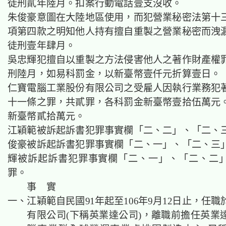
徒刑貳年陸月。扣案行動電話壹支沒收。
朱俊豪
意圖在
大陸地區
使用，而犯營業秘密法第十
項第四款之明知他人持有擅自重製之營業秘密而洩
徒刑壹年肆月。
吳忠輝
犯
擅自以
重製
之方法侵害他人之著作財產權
刑陸月，如易科罰金，以新臺幣壹仟元折算壹日。
仁寶電腦工業股份有限公司之受雇人因執行業務犯
十一條之罪，共貳罪，各科
罰金
新臺幣壹拾伍萬元
新臺幣貳拾萬元。
江穎範被訴起訴書犯罪事實欄「二、二」、「二、
俊豪被訴起訴書犯罪事實欄「二、一」、「二、三
輝被訴起訴書犯罪事實欄「二、一」、「二、二
罪。
事 實
一、江穎範自民國91年起至106年9月12日止，任
有限公司(下稱英業達公司)，離職前擔任英業