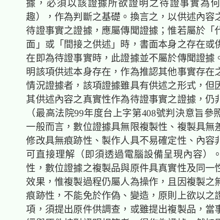
據，必須以該證據所欲證明之待證事實為
趣），作為判斷之基礎。換言之，以供述內容
待證事實之證據，應屬傳聞證據；惟若屬於「
面」或「間接之供述」時，書面本身之存在或
在即為待證事實時，此證據並不屬於傳聞證據
明該項供述本身存在，作為推認其他事實存在
情況證據者，該項證據雖具有供述之形式，但
其供述內容之真實性作為待證事實之證據，仍
（最高法院99年度台上字第408號判決意旨參
一般而言，數位證據具無限複製性、複製具無
修改具無痕跡性、製作人具不易確定性、內容
可直接理解（即須透過電腦設備呈現內容）
性，數位證據之複製品與原件具真實性及同一
效果，惟複製過程仍屬人為操作，且因複製之
痕跡性，不能免於作偽、變造，原則上欲以之
項，須提出原件供調查，或雖提出複製品，當