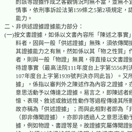
酌該等證據作成之客觀情況均無不當，並無不
情事，依刑事訴訟法第159條之5第2項規定，
能力。
二、非供述證據證據能力部分：
(一)按文書證據，如係以文書內容所「陳述之事實
料者，固與一般「供述證據」無殊，須依傳聞
其證據能力之有無，然如係以其「物之性質」
者，則與一般「物證」無異，得直接以文書證
待證事實（最高法院111年度台上字第5556
107年度台上字第1939號判決亦同此旨）。
據」，係指以審判外之陳述作為內容之證據，
意思活動予以傳達之證據。易言之，即陳述者
憶、表現、敘述或敘述性動作等過程傳達其所
故亦稱為「供述證據」；而與此相對者即為「
（即非傳聞證據），亦即非透過人之意思活動
據，例如物證、書證等是。故證據究屬傳聞證