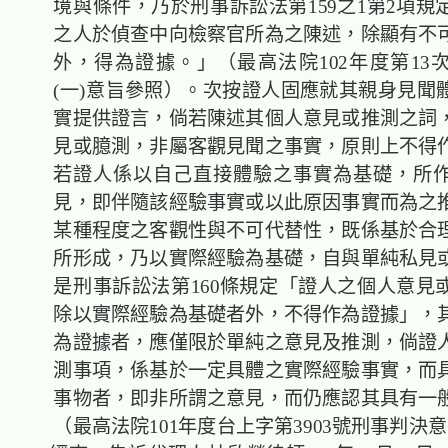
境與條件，乃於刑事訴訟法第159之1第2項規
之人於偵查中向檢察官所為之陳述，除顯有不
外，得為證據。」（最高法院102年度第13
(一)意旨參照）。次按證人固應就其親身見聞
實提供證言，倘若陳述其個人意見或推測之詞
見或臆測，非屬客觀見聞之事實，原則上不得
若證人係以自己直接體驗之事實為基礎，所
見，即伴隨該經驗事實或以此原因事實而為之
某種程度之客觀性與不可代替性，既係基於合
所形成，乃以實際經驗為基礎，自與單純私見
是刑事訴訟法第160條規定「證人之個人意見
除以實際經驗為基礎者外，不得作為證據」，
為證據者，應僅限於單純之意見及推測，倘證
測事項，係基於一定具體之實際經驗事實，而
事物者，即非所謂之意見，而仍應認其具有一
（最高法院101年度台上字第3903號刑事判決