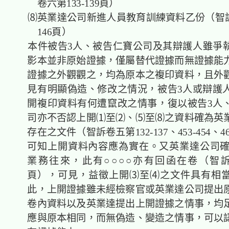
卷六第133-139頁）
⑻英業達公司新進人員教育訓練資料乙份（智訴卷
146頁）
本件被告3人、被告仁寶公司及其辯護人雖爭
影本並非原始證據，僅屬替代證據而無證據能
證據之外觀觀之，均為原本之複印資料，且外
見有明顯偽造、修改之情況，被告3人或辯護
開複印資料有何遭竄改之情事，復以被告3人
司亦不否認上開⑴至⑵、⑸至⑻之資料確為英
存在之文件（智訴卷五第132-137、453-454、46
可知上開資料內容應為實在。又英業達公司確實
業務往來，此有○○○○亦有回函在卷（智訴卷
頁），可見，益徵上開⑶至⑷之文件具有相
此，上開證據雖未經檢察官或英業達公司提出
卷內資料以及英業達提出上開證據之情事，均
應與原本相同，而無偽造、變造之情事，可以