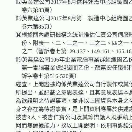
⑿英業達公司2017年8月供料運籌中心組織圖
卷六第83頁）
⒀英業達公司2017年8月第一製造中心組織圖
卷六第85頁）
⒁根據國內調研機構之統計推估仁寶公司伺服
份、附表一、二、三之一、三之二、四之一
之二（智訴卷七第129-137、149-161、165-1
⒂英業達公司106年企業電腦事業群組織圖乙份、
第一電腦事業處組織圖乙份、顏嘉宏任職部
訴字卷七第516-520頁）
經查，上開證據均係英業達公司自行製作或其
所提出，並記載之意思表達，且其意思表達本
為欲證明之待證事項，並非以上開資料本身之
身之存在為待證事實，是上開資料應屬於供述
被告3人、被告仁寶公司及其等辯護人既爭執
聞而無證據能力，揆以上開說明，依刑事訴訟法第