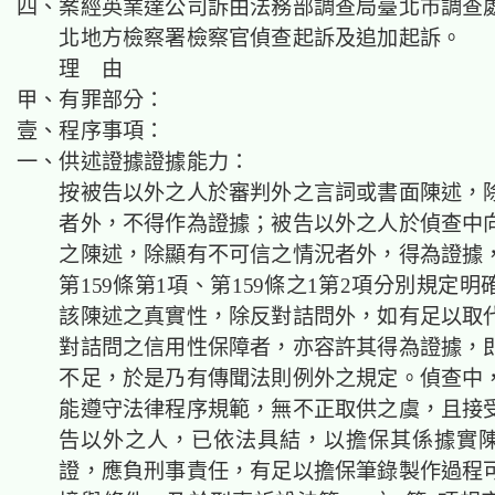
四、案經英業達公司訴由法務部調查局臺北市調查
北地方檢察署檢察官偵查起訴及追加起訴。
理 由
甲、有罪部分：
壹、程序事項：
一、供述證據證據能力：
按被告以外之人於審判外之言詞或書面陳述，
者外，不得作為證據；被告以外之人於偵查中
之陳述，除顯有不可信之情況者外，得為證據
第159條第1項、第159條之1第2項分別規定
該陳述之真實性，除反對詰問外，如有足以取
對詰問之信用性保障者，亦容許其得為證據，
不足，於是乃有傳聞法則例外之規定。偵查中
能遵守法律程序規範，無不正取供之虞，且接
告以外之人，已依法具結，以擔保其係據實
證，應負刑事責任，有足以擔保筆錄製作過程