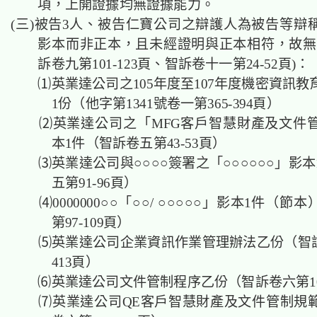
項，上開證據均無證據能力。
(三)被告3人、被告仁寶公司之辯護人為被告等辯
影本而非正本，且未經證明與正本相符，故無
訴卷九第101-123頁、智訴卷十一第24-52頁)：
⑴英業達公司之105年度至107年度機密資訊教
1份（他字第1341號卷一第365-394頁）
⑵英業達公司之「MFG客戶智慧財產及文件
本1件（智訴卷五第43-53頁）
⑶英業達公司與○○○○簽署之「○○○○○○」影本
五第91-96頁）
⑷0000000○○「○○/ ○○○○○」影本1件（節
第97-109頁）
⑸英業達公司企業資訊作業管理辦法乙份（智訴卷
413頁）
⑹英業達公司文件管制程序乙份（智訴卷六第107
⑺英業達公司QE客戶智慧財產及文件管制規