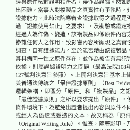
經與原件核對證明相符者，得作為證據。然如
出困難，當事人對複製品之真實性有爭執時，
證據能力。此時法院應審查證據取得之過程是
過「證據使用禁止」之要求），及勘驗或鑑定
經過人為作偽、變造，該複製品即係原件內容
摻雜任何人之作用，致影響內容所顯現之真實
調查，自有證據能力。至於能否藉由該複製品
其具備同一性之原件存在，並作為被告有無犯
依據，則屬證據證明力之問題（最高法院108
127號判決意旨參照）。上開判決意旨基本上
美普通法傳統之「最佳證據原則」（Best Evidenc
邏輯架構，即區分「原件」和「複製品」之
「最佳證據原則」之所以要求提出「原件」，
條件環境下，為避免出證者提出內容與原件不
或經人為偽造或變造的文本，故又稱為「原
（Original Writing Rule）。惟查，隨著影