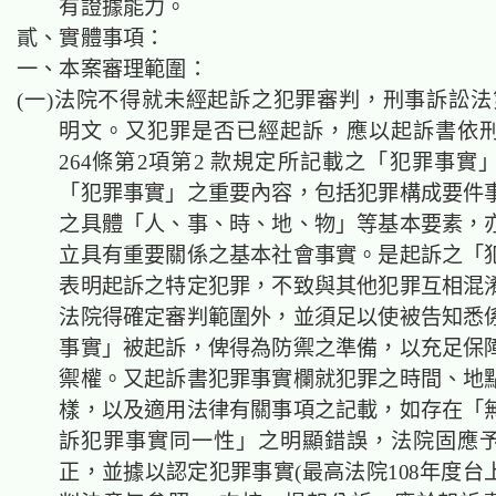
有證據能力。
貳、實體事項：
一、本案審理範圍：
(一)法院不得就未經起訴之犯罪審判，刑事訴訟法第
明文。又犯罪是否已經起訴，應以起訴書依
264條第2項第2 款規定所記載之「犯罪事實
「犯罪事實」之重要內容，包括犯罪構成要件
之具體「人、事、時、地、物」等基本要素，
立具有重要關係之基本社會事實。是起訴之「
表明起訴之特定犯罪，不致與其他犯罪互相混
法院得確定審判範圍外，並須足以使被告知悉
事實」被起訴，俾得為防禦之準備，以充足保
禦權。又起訴書犯罪事實欄就犯罪之時間、地
樣，以及適用法律有關事項之記載，如存在「
訴犯罪事實同一性」之明顯錯誤，法院固應
正，並據以認定犯罪事實(最高法院108年度台上