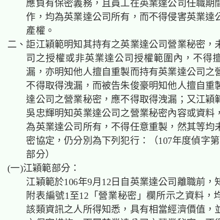
應負有保密義務，且員工在英業達公司任職期
作，均為英業達公司所有，而不得侵害英業達
產權。
二、詎江穎範明知其持有之英業達公司營業秘密，
司之授權或非英業達公司授權範圍內，不得
漏，亦明知他人擅自重製而持有英業達公司之
不得取得洩漏，而被告朱俊豪明知他人擅自重
達公司之營業秘密，應不得取得洩漏；又江穎
吳忠輝明知英業達公司之營業秘密內容或資料
為英業達公司所有，不得任意重製，然其等均
密協定，仍分別為下列犯行：（107年度偵字第1
部分）
(一)江穎範部分：
江穎範於106年9月12日自英業達公司離職前，
附表編號1至12「營業秘密」欄所示之資料，
該類資訊之人所得知悉，具有相當經濟價值，