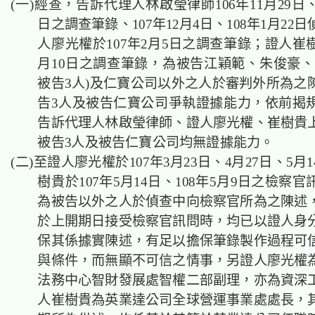
(一)經查，告訴代理人林啟瑩律師106年11月29日、1
日之調查筆錄、107年12月4日、108年1月22
人廖光權於107年2月5日之調查筆錄；證人崔樹
月10日之調查筆錄，為被告江穎範、朱俊豪、
被告3人)及仁寶公司以外之人於審判外所為之
告3人及被告仁寶公司爭執證據能力，依前揭
告訴代理人林啟瑩律師、證人廖光權、崔樹貴
被告3人及被告仁寶公司均無證據能力。
(二)至證人廖光權於107年3月23日、4月27日、5月
樹貴於107年5月14日、108年5月9日之檢察
為被告以外之人於偵查中向檢察官所為之陳述
於上開期日接受檢察官訊問時，均已以證人身
保其係據實陳述，有足以擔保筆錄製作過程可
與條件，而無顯不可信之情事，另證人廖光權
法務中心智財發展處智權二部副理，亦為資深
人崔樹貴為英業達公司全球營運事業處處長，