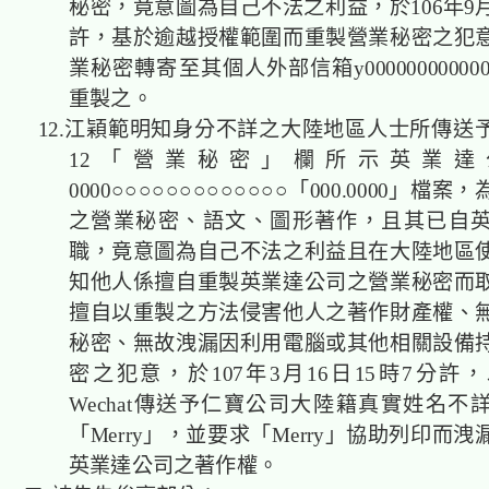
秘密，竟意圖為自己不法之利益，於106年9月
許，基於逾越授權範圍而重製營業秘密之犯
業秘密轉寄至其個人外部信箱y0000000000000m
重製之。
12.江穎範明知身分不詳之大陸地區人士所傳送
12「營業秘密」欄所示英業達
0000○○○○○○○○○○○○○「000.0000」檔
之營業秘密、語文、圖形著作，且其已自
職，竟意圖為自己不法之利益且在大陸地區
知他人係擅自重製英業達公司之營業秘密而
擅自以重製之方法侵害他人之著作財產權、
秘密、無故洩漏因利用電腦或其他相關設備
密之犯意，於107年3月16日15時7分許
Wechat傳送予仁寶公司大陸籍真實姓名不
「Merry」，並要求「Merry」協助列印而
英業達公司之著作權。