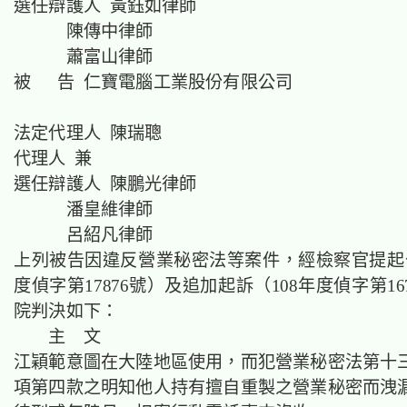
選任辯護人 黃鈺如律師
陳傳中律師
蕭富山律師
被 告 仁寶電腦工業股份有限公司
法定代理人 陳瑞聰
代理人 兼
選任辯護人 陳鵬光律師
潘皇維律師
呂紹凡律師
上列被告因違反營業秘密法等案件，經檢察官提起公
度偵字第17876號）及追加起訴（108年度偵字第16
院判決如下：
主 文
江穎範意圖在
大陸地區
使用，而犯營業秘密法第十
項第四款之明知他人持有擅自重製之營業秘密而洩