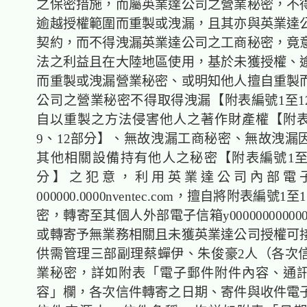
之保密措施，而屬英業達公司之營業秘密，不
逾越授權範圍而重製或洩漏，且其亦與英業達
契約，而不得洩漏英業達公司之工商秘密，竟
法之利益且在大陸地區使用，基於未獲授權、
而重製或洩漏營業秘密、或明知他人擅自重製
公司之營業秘密不得取得洩漏【附表編號1至1
自以重製之方法侵害他人之著作財產權【附表
9、12部分】、無故洩漏工商秘密、無故洩漏
其他相關設備持有他人之秘密【附表編號1至5
分】之犯意，利用英業達公司內部電
000000.0000nventec.com，擅自將附表編號
密，轉寄至其個人外部電子信箱y0000000000000m
或轉寄予無業務相關且未獲英業達公司授權可
供需管理三部副理蔡蟬伊、朱俊豪2人（各次
業秘密，詳如附表「電子郵件附件內容、通
容」欄，各次信件轉寄之日期、寄件與收件電