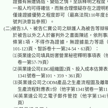
證據有無遭偽造、變造之情。至該釋明之程度
一般人均可得確信，而無合理懷疑存在之證明
僅達證據優勢之程度即可（最高法院110年度台
號判決意旨參照）。
(二)被告3人、被告仁寶公司之辯護人為被告等辯
於被告以外之人於審判外之書面陳述，依刑事訴
條第1項，不得作為證據，無證據能力等語
101-123頁、智訴卷十一第24-54、63頁）：
⑴英業達公司填具妨害營業秘密釋明事項表（他字
卷一第57-79頁）
⑵英業達公司EBG組織圖2頁、投入成本估算表
1341號卷一第101、359、361頁）
⑶英業達公司之ODM產品之生產流程圖及離
生產流程對應表1份（他字第1341號卷一第11
⑷英業達公司之電子郵件管控（他字第1341號
頁）