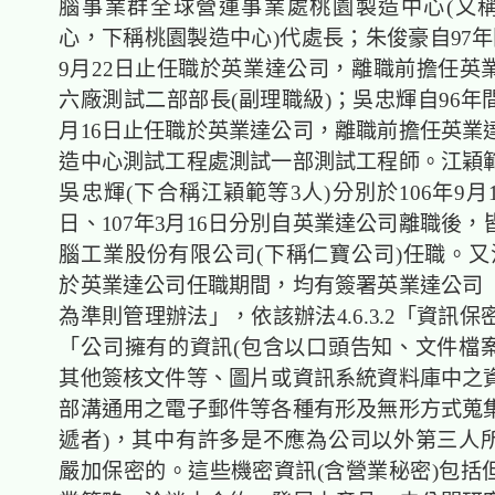
腦事業群全球營運事業處桃園製造中心(又稱
心，下稱桃園製造中心)代處長；朱俊豪自97年
9月22日止任職於英業達公司，離職前擔任英
六廠測試二部部長(副理職級)；吳忠輝自96年間
月16日止任職於英業達公司，離職前擔任英業
造中心測試工程處測試一部測試工程師。江穎
吳忠輝(下合稱江穎範等3人)分別於106年9月1
日、107年3月16日分別自英業達公司離職後
腦工業股份有限公司(下稱仁寶公司)任職。又
於英業達公司任職期間，均有簽署英業達公司
為準則管理辦法」，依該辦法4.6.3.2「資訊保密
「公司擁有的資訊(包含以口頭告知、文件檔
其他簽核文件等、圖片或資訊系統資料庫中之
部溝通用之電子郵件等各種有形及無形方式蒐
遞者)，其中有許多是不應為公司以外第三人
嚴加保密的。這些機密資訊(含營業秘密)包括