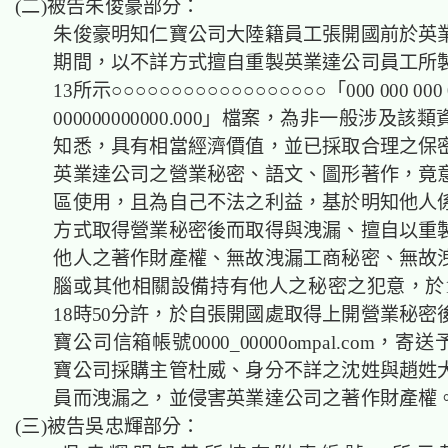
(二)被告朱俊豪部分：
朱俊豪明知仁寶公司大陸籍員工張開國前於英
期間，以不詳方式擅自重製英業達公司員工所
13所示○○○○○○○○○○○○○○○○○○「000 000 000 0
000000000000.000」檔案，為非一般涉及
知悉，具有相當經濟價值，並已採取合理之保
英業達公司之營業秘密、語文、圖形著作，竟
區使用，且為自己不法之利益，基於明知他人
方式取得營業秘密後而取得與洩漏、擅自以重
他人之著作財產權、無故洩漏工商秘密、無故
腦或其他相關設備持有他人之秘密之犯意，於10
18時50分許，於自張開國處取得上開營業秘密
寶公司信箱帳號0000_00000ompal.com，
寶公司採購主管杜威、身分不詳之沈姓與趙姓
員而洩漏之，並侵害英業達公司之著作財產
(三)被告吳忠輝部分：