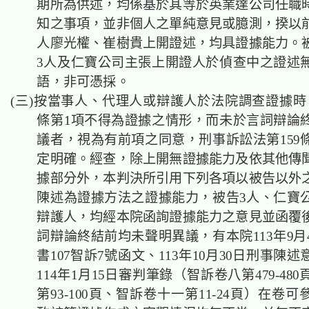
期所為供述，均係基於其等於英業達公司任職
知之事項，並非個人之單純意見或臆測，揆以
人廖光權、崔樹貴上開證述，均具證據能力。
3人及仁寶公司主張上開證人於偵查中之證述
語，非可憑採。
(三)按當事人、代理人或辯護人於法院調查證據時，
條第1項不得為證據之情形，而未於言詞辯論
議者，視為有前項之同意，刑事訴訟法第159條
定明確。經查，除上開無證據能力及依其他傳
據部分外，本判決所引用下列各項以被告以外
陳述為證據方法之證據能力，被告3人、仁寶
辯護人，均經本院函詢證據能力之意見並函覆
詞辯論終結前均未聲明異議，有本院113年9月
書107智訴7號函文、113年10月30日刑事陳
114年1月15日審判筆錄（智訴卷八第479-48
第93-100頁、智訴卷十一第11-24頁）在卷