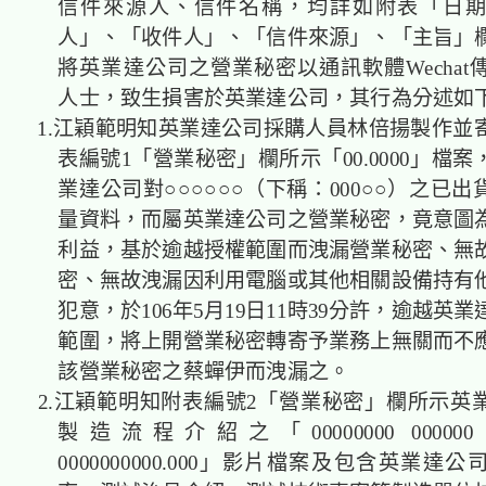
信件來源人、信件名稱，均詳如附表「日
人」、「收件人」、「信件來源」、「主旨」
將英業達公司之營業秘密以通訊軟體Wechat
人士，致生損害於英業達公司，其行為分述如
1.江穎範明知英業達公司採購人員林倍揚製作並
表編號1「營業秘密」欄所示「00.0000」檔
業達公司對○○○○○○（下稱：000○○）之已
量資料，而屬英業達公司之營業秘密，竟意圖
利益，基於逾越授權範圍而洩漏營業秘密、無
密、無故洩漏因利用電腦或其他相關設備持有
犯意，於106年5月19日11時39分許，逾越英
範圍，將上開營業秘密轉寄予業務上無關而不
該營業秘密之蔡蟬伊而洩漏之。
2.江穎範明知附表編號2「營業秘密」欄所示英
製造流程介紹之「00000000 000000 00
0000000000.000」影片檔案及包含英業達