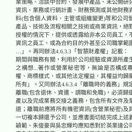
業策略、洽談中合約、發展中產品、未公開研
資訊、業務或行銷計畫、財務預測或其他財務
料(包含個人資料、主管或組織變更)等和公司
產品、技術及流程相關之技術或商業資訊，絕
授權的情況下，提供或透露給非本公司員工，
資訊之員工、或為合約目的外甚至公司職掌範
…」。再同辦法4.6.3.3「智慧財產權」記載
期間與職務有關，利用於公司經驗或資源所產
之構想...著作或營業秘密等，無論是否構成
權、商標樣式、或其他法定權益，其權益均歸
所有」。又同辦法4.6.3.4「離職時的義務」
離職(包含退休、資遣、調職和免職)，必須歸
產以及完成業務交接之義務，包含所有文件及
道；離職前應將所有機密資訊(含營業秘密)及
一切複本歸還予公司，並應書面切結完成上述
穎範、朱俊豪與吳忠輝均應知悉對於英業達公