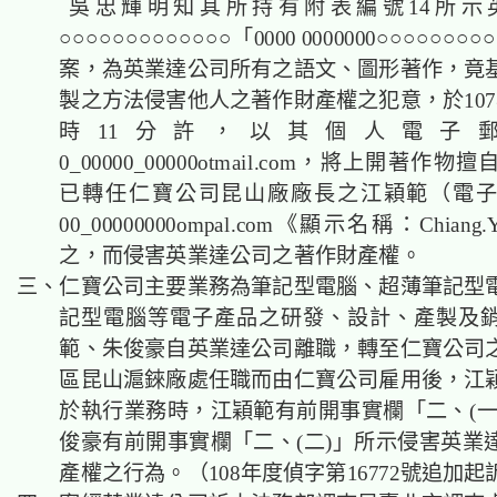
吳忠輝明知其所持有附表編號14所示
○○○○○○○○○○○○○「0000 0000000○○○○○○○○
案，為英業達公司所有之語文、圖形著作，竟
製之方法侵害他人之著作財產權之犯意，於107年
時11分許，以其個人電子
0_00000_00000otmail.com，將上開著作
已轉任仁寶公司昆山廠廠長之江穎範（電
00_00000000ompal.com《顯示名稱：Chian
之，而侵害英業達公司之著作財產權。
三、仁寶公司主要業務為筆記型電腦、超薄筆記型
記型電腦等電子產品之研發、設計、產製及
範、朱俊豪自英業達公司離職，轉至仁寶公司
區昆山滬錸廠處任職而由仁寶公司雇用後，江
於執行業務時，江穎範有前開事實欄「二、(一)
俊豪有前開事實欄「二、(二)」所示侵害英業
產權之行為。（108年度偵字第16772號追加