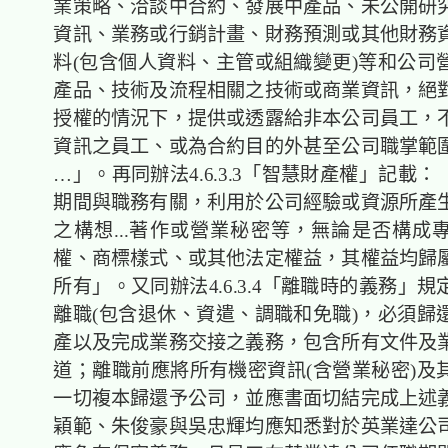
業策略、洽談中合約、發展中產品、未公開研
資訊、業務或行銷計畫、財務預測或其他財務
料(包含個人資料、主管或組織變更)等和公司
產品、技術及流程相關之技術或商業資訊，絕
授權的情況下，提供或透露給非本公司員工，
資訊之員工、或為合約目的外甚至公司職掌範
…」。再同辦法4.6.3.3「智慧財產權」記載
期間與職務有關，利用於公司經驗或資源所產
之構想...著作或營業秘密等，無論是否構成
權、商標樣式、或其他法定權益，其權益均歸
所有」。又同辦法4.6.3.4「離職時的義務」
離職(包含退休、資遣、調職和免職)，必須歸
產以及完成業務交接之義務，包含所有文件及
道；離職前應將所有機密資訊(含營業秘密)及
一切複本歸還予公司，並應書面切結完成上述
穎範、朱俊豪與吳忠輝均應知悉對於英業達公