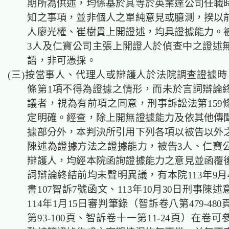
期所為供述，均係基於其等於英業達公司任職
知之事項，並非個人之單純意見或臆測，揆以
人廖光權、崔樹貴上開證述，均具證據能力。
3人及仁寶公司主張上開證人於偵查中之證述
語，非可憑採。
(三)按當事人、代理人或辯護人於法院調查證據時，
條第1項不得為證據之情形，而未於言詞辯論
議者，視為有前項之同意，刑事訴訟法第159條
定明確。經查，除上開無證據能力及依其他傳
據部分外，本判決所引用下列各項以被告以外
陳述為證據方法之證據能力，被告3人、仁寶
辯護人，均經本院函詢證據能力之意見並函覆
詞辯論終結前均未聲明異議，有本院113年9月
書107智訴7號函文、113年10月30日刑事陳
114年1月15日審判筆錄（智訴卷八第479-48
第93-100頁、智訴卷十一第11-24頁）在卷