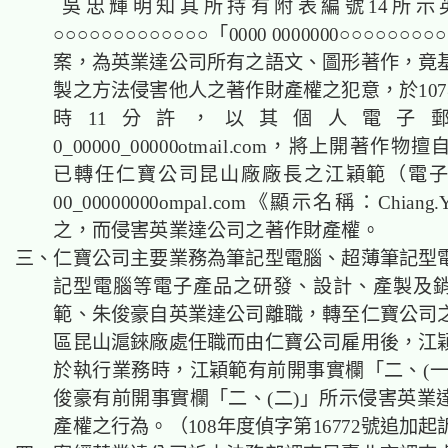
吳忠輝明知其所持有附表編號14所示
○○○○○○○○○○○○○「0000 0000000○○○○○○○○
案，為英業達公司所有之語文、圖形著作，竟
製之方法侵害他人之著作財產權之犯意，於107年
時11分許，以其個人電子
0_00000_00000otmail.com，將上開著作
已轉任仁寶公司昆山廠廠長之江穎範（電
00_00000000ompal.com《顯示名稱：Chian
之，而侵害英業達公司之著作財產權。
三、仁寶公司主要業務為筆記型電腦、超薄筆記型
記型電腦等電子產品之研發、設計、產製及
範、朱俊豪自英業達公司離職，轉至仁寶公司
區昆山滬錸廠處任職而由仁寶公司雇用後，江
於執行業務時，江穎範有前開事實欄「二、(一)
俊豪有前開事實欄「二、(二)」所示侵害英業
產權之行為。（108年度偵字第16772號追加