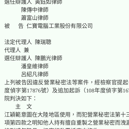
選任辯護人 黃鈺如律師
陳傳中律師
蕭富山律師
被 告 仁寶電腦工業股份有限公司
法定代理人 陳瑞聰
代理人 兼
選任辯護人 陳鵬光律師
潘皇維律師
呂紹凡律師
上列被告因違反營業秘密法等案件，經檢察官提起公
度偵字第17876號）及追加起訴（108年度偵字第16
院判決如下：
主 文
江穎範意圖在
大陸地區
使用，而犯營業秘密法第十
項第四款之明知他人持有擅自重製之營業秘密而洩