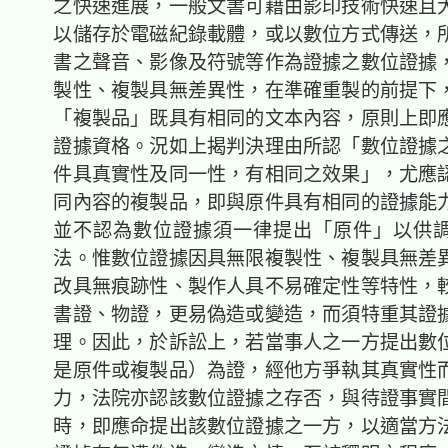
之快速進展，一般文書可藉由影印技術快速且
以儲存於電磁紀錄載體，或以數位方式傳送，
書之聲音、影像及符號等作為證據之數位證據
製性、複製具無差異性，在準確重製的前提下
「複製品」既具有相同的文本內容，原則上即
證據資格。況如上揭判決理由所認「數位證據
件具真實性及同一性，有相同之效果」，尤應
同內容的複製品，即與原件具有相同的證據能
並不認為數位證據須一律提出「原件」以供
法。惟數位證據因具無限複製性、複製具無差
改具無痕跡性、製作人具不易確定性等特性，
書證、物證，更易偽造或變造，而須特重其證
理。因此，於訴訟上，若當事人之一方提出數
是原件或複製品）為證，經他方爭執其真實性
力，法院亦認該數位證據之存否，與待證事實
時，即應命提出該數位證據之一方，以適當方