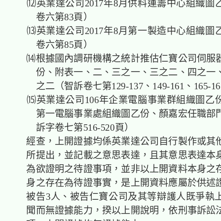
⑿英業達公司2017年8月供料運籌中心組織圖
卷六第83頁）
⒀英業達公司2017年8月第一製造中心組織圖
卷六第85頁）
⒁根據國內調研機構之統計推估仁寶公司伺服
份、附表一、二、三之一、三之二、四之一
之二（智訴卷七第129-137、149-161、165-1
⒂英業達公司106年企業電腦事業群組織圖乙份、
第一電腦事業處組織圖乙份、顏嘉宏任職部
訴字卷七第516-520頁）
經查，上開證據均係英業達公司自行製作或其
所提出，並記載之意思表達，且其意思表達本
為欲證明之待證事項，並非以上開資料本身之
身之存在為待證事實，是上開資料應屬於供述
被告3人、被告仁寶公司及其等辯護人既爭執
聞而無證據能力，揆以上開說明，依刑事訴訟法第