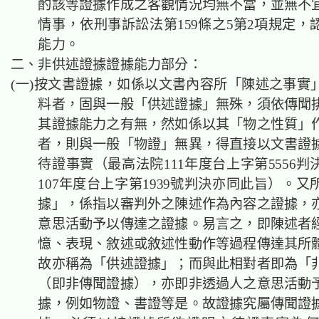
酌該等證據作成之客觀情況均無不當，並無不
情事，依刑事訴訟法第159條之5第2項規定，
能力。
二、非供述證據證據能力部分：
(一)按文書證據，如係以文書內容所「陳述之事實
料者，固與一般「供述證據」無殊，須依傳聞
其證據能力之有無，然如係以其「物之性質」
者，則與一般「物證」無異，得直接以文書證
待證事實（最高法院111年度台上字第5556
107年度台上字第1939號判決亦同此旨）。
據」，係指以審判外之陳述作為內容之證據，
意思活動予以傳達之證據。易言之，即陳述者
憶、表現、敘述或敘述性動作等過程傳達其所
故亦稱為「供述證據」；而與此相對者即為「
（即非傳聞證據），亦即非透過人之意思活動
據，例如物證、書證等是。故證據究屬傳聞證