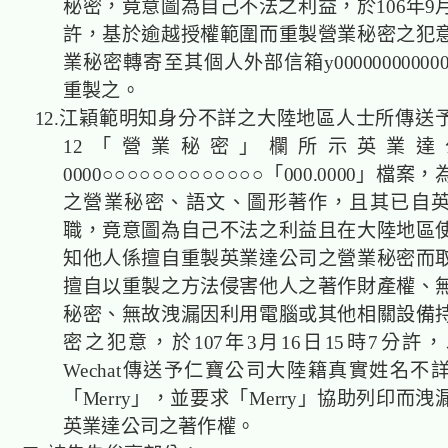
秘密，竟意圖為自己不法之利益，於106年9月
許，基於逾越授權範圍而重製營業秘密之犯
業秘密轉寄至其個人外部信箱y0000000000000m
重製之。
12.江穎範明知身分不詳之大陸地區人士所傳送
12「營業秘密」欄所示英業達
0000○○○○○○○○○○○○○「000.0000」檔
之營業秘密、語文、圖形著作，且其已自
職，竟意圖為自己不法之利益且在大陸地區
知他人係擅自重製英業達公司之營業秘密而
擅自以重製之方法侵害他人之著作財產權、
秘密、無故洩漏因利用電腦或其他相關設備
密之犯意，於107年3月16日15時7分許
Wechat傳送予仁寶公司大陸籍真實姓名不
「Merry」，並要求「Merry」協助列印而
英業達公司之著作權。