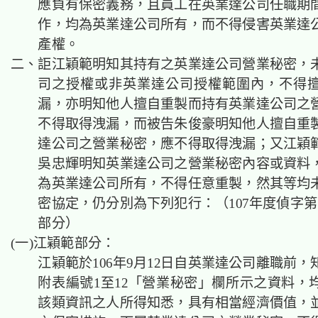
應負有保密義務，且員工在英業達公司任職期
作，均為英業達公司所有，而不得侵害英業達
產權。
二、詎江穎範明知其持有之英業達公司營業秘密，
司之授權或非英業達公司授權範圍內，不得
漏，亦明知他人擅自重製而持有英業達公司之
不得取得洩漏，而被告朱俊豪明知他人擅自重
達公司之營業秘密，應不得取得洩漏；又江穎
吳忠輝明知英業達公司之營業秘密內容或資料
為英業達公司所有，不得任意重製，然其等均
密協定，仍分別為下列犯行：（107年度偵字第1
部分）
(一)江穎範部分：
江穎範於106年9月12日自英業達公司離職前，
附表編號1至12「營業秘密」欄所示之資料，
該類資訊之人所得知悉，具有相當經濟價值，