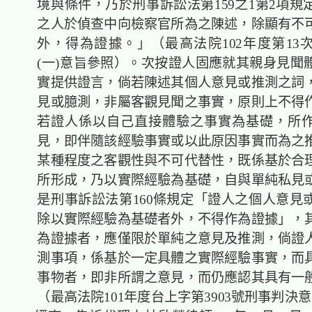
境與條件，乃於刑事訴訟法第159之1第2項規
之人於偵查中向檢察官所為之陳述，除顯有不
外，得為證據。」（最高法院102年度第13
(一)意旨參照）。次按證人固應就其親身見聞
實提供證言，倘若陳述其個人意見或推測之詞
見或臆測，非屬客觀見聞之事實，原則上不得
若證人係以自己直接體驗之事實為基礎，所
見，即伴隨該經驗事實或以此原因事實而為之
某種程度之客觀性與不可代替性，既係基於合
所形成，乃以實際經驗為基礎，自與單純私見
是刑事訴訟法第160條規定「證人之個人意見
除以實際經驗為基礎者外，不得作為證據」，
為證據者，應僅限於單純之意見及推測，倘證
測事項，係基於一定具體之實際經驗事實，而
事物者，即非所謂之意見，而仍應認其具有一
（最高法院101年度台上字第3903號刑事判決