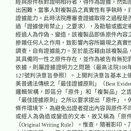
經與原件核對證明相符者，得作為證據。然如
出困難，當事人對複製品之真實性有爭執時，
證據能力。此時法院應審查證據取得之過程是
過「證據使用禁止」之要求），及勘驗或鑑定
經過人為作偽、變造，該複製品即係原件內容
摻雜任何人之作用，致影響內容所顯現之真實
調查，自有證據能力。至於能否藉由該複製品
其具備同一性之原件存在，並作為被告有無犯
依據，則屬證據證明力之問題（最高法院108
127號判決意旨參照）。上開判決意旨基本上
美普通法傳統之「最佳證據原則」（Best Evidenc
邏輯架構，即區分「原件」和「複製品」之
「最佳證據原則」之所以要求提出「原件」，
條件環境下，為避免出證者提出內容與原件不
或經人為偽造或變造的文本，故又稱為「原
（Original Writing Rule）。惟查，隨著影