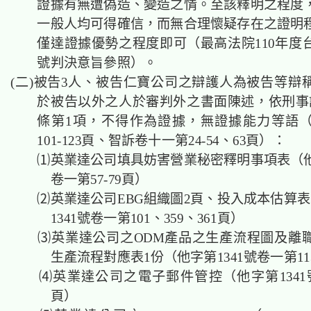
證據有無遭偽造、變造之情。至該釋明之程度
一般人均可得確信，而無合理懷疑存在之證明
僅達證據優勢之程度即可（最高法院110年度台
號判決意旨參照）。
(二)被告3人、被告仁寶公司之辯護人為被告等辯
於被告以外之人於審判外之書面陳述，依刑事訴
條第1項，不得作為證據，無證據能力等語
101-123頁、智訴卷十一第24-54、63頁）：
⑴英業達公司填具妨害營業秘密釋明事項表（他字
卷一第57-79頁）
⑵英業達公司EBG組織圖2頁、投入成本估算表
1341號卷一第101、359、361頁）
⑶英業達公司之ODM產品之生產流程圖及離
生產流程對應表1份（他字第1341號卷一第11
⑷英業達公司之電子郵件管控（他字第1341號
頁）