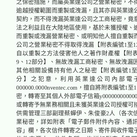
之保密措施，而屬英業達公司之營業秘密，不
逾越授權範圍而重製或洩漏，且其亦與英業達
契約，而不得洩漏英業達公司之工商秘密，竟
法之利益且在大陸地區使用，基於未獲授權、
而重製或洩漏營業秘密、或明知他人擅自重製
公司之營業秘密不得取得洩漏【附表編號1至1
自以重製之方法侵害他人之著作財產權【附表
9、12部分】、無故洩漏工商秘密、無故洩漏
其他相關設備持有他人之秘密【附表編號1至5
分】之犯意，利用英業達公司內部電
000000.0000nventec.com，擅自將附表編號
密，轉寄至其個人外部電子信箱y0000000000000m
或轉寄予無業務相關且未獲英業達公司授權可
供需管理三部副理蔡蟬伊、朱俊豪2人（各次
業秘密，詳如附表「電子郵件附件內容、通
容」欄，各次信件轉寄之日期、寄件與收件電