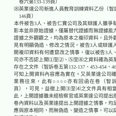
卷六第133-139頁）
⑻英業達公司新進人員教育訓練資料乙份（智訴卷
146頁）
本件被告3人、被告仁寶公司及其辯護人雖爭
影本並非原始證據，僅屬替代證據而無證據能
證據之外觀觀之，均為原本之複印資料，且外
見有明顯偽造、修改之情況，被告3人或辯護
開複印資料有何遭竄改之情事，復以被告3人
司亦不否認上開⑴至⑵、⑸至⑻之資料確為英
存在之文件（智訴卷五第132-137、453-454、46
可知上開資料內容應為實在。又英業達公司確實
業務往來，此有○○○○亦有回函在卷（智訴卷
頁），可見，益徵上開⑶至⑷之文件具有相
此，上開證據雖未經檢察官或英業達公司提出
卷內資料以及英業達提出上開證據之情事，均
應與原本相同，而無偽造、變造之情事，可以