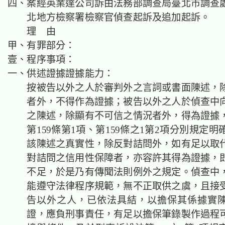
四、案經英業達公司訴由法務部調查局臺北市調查
北地方檢察署檢察官偵查起訴及追加起訴。
理 由
甲、有罪部分：
壹、程序事項：
一、供述證據證據能力：
按被告以外之人於審判外之言詞或書面陳述，
者外，不得作為證據；被告以外之人於偵查中
之陳述，除顯有不可信之情況者外，得為證據
第159條第1項、第159條之1第2項分別規定
該陳述之真實性，除反對詰問外，如有足以取
對詰問之信用性保障者，亦容許其得為證據，
不足，於是乃有傳聞法則例外之規定。偵查中
能遵守法律程序規範，無不正取供之虞，且接
告以外之人，已依法具結，以擔保其係據實
證，應負刑事責任，有足以擔保筆錄製作過程