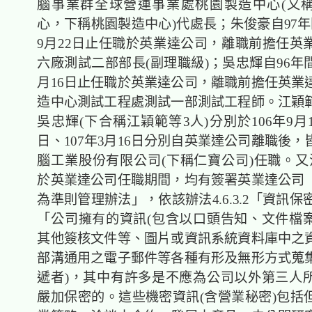
腦事業群全球營運事業處桃園製造中心(又稱
心，下稱桃園製造中心)代處長；朱俊豪自97年
9月22日止任職於英業達公司，離職前擔任英
六廠測試二部部長(副理職級)；吳忠輝自96年間
月16日止任職於英業達公司，離職前擔任英業
造中心測試工程處測試一部測試工程師。江穎
吳忠輝(下合稱江穎範等3人)分別於106年9月1
日、107年3月16日分別自英業達公司離職後
腦工業股份有限公司(下稱仁寶公司)任職。又
於英業達公司任職期間，均有簽署英業達公司
為準則管理辦法」，依該辦法4.6.3.2「資訊保密
「公司擁有的資訊(包含以口頭告知、文件檔
其他簽核文件等、圖片或資訊系統資料庫中之
部溝通用之電子郵件等各種有形及無形方式蒐
遞者)，其中有許多是不應為公司以外第三人
嚴加保密的。這些機密資訊(含營業秘密)包括