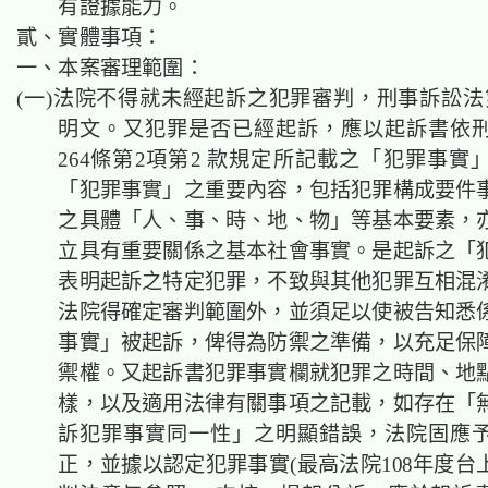
有證據能力。
貳、實體事項：
一、本案審理範圍：
(一)法院不得就未經起訴之犯罪審判，刑事訴訟法第
明文。又犯罪是否已經起訴，應以起訴書依
264條第2項第2 款規定所記載之「犯罪事實
「犯罪事實」之重要內容，包括犯罪構成要件
之具體「人、事、時、地、物」等基本要素，
立具有重要關係之基本社會事實。是起訴之「
表明起訴之特定犯罪，不致與其他犯罪互相混
法院得確定審判範圍外，並須足以使被告知悉
事實」被起訴，俾得為防禦之準備，以充足保
禦權。又起訴書犯罪事實欄就犯罪之時間、地
樣，以及適用法律有關事項之記載，如存在「
訴犯罪事實同一性」之明顯錯誤，法院固應
正，並據以認定犯罪事實(最高法院108年度台上