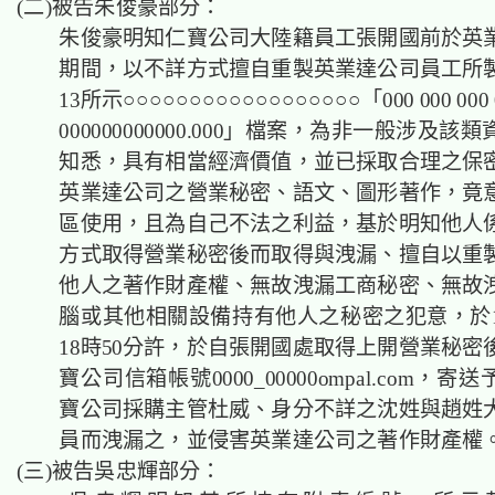
(二)被告朱俊豪部分：
朱俊豪明知仁寶公司大陸籍員工張開國前於英
期間，以不詳方式擅自重製英業達公司員工所
13所示○○○○○○○○○○○○○○○○○○「000 000 000 0
000000000000.000」檔案，為非一般涉及
知悉，具有相當經濟價值，並已採取合理之保
英業達公司之營業秘密、語文、圖形著作，竟
區使用，且為自己不法之利益，基於明知他人
方式取得營業秘密後而取得與洩漏、擅自以重
他人之著作財產權、無故洩漏工商秘密、無故
腦或其他相關設備持有他人之秘密之犯意，於10
18時50分許，於自張開國處取得上開營業秘密
寶公司信箱帳號0000_00000ompal.com，
寶公司採購主管杜威、身分不詳之沈姓與趙姓
員而洩漏之，並侵害英業達公司之著作財產
(三)被告吳忠輝部分：