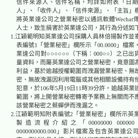
信件來源人、信件名稱，均詳如附表「日
人」、「收件人」、「信件來源」、「主旨」
將英業達公司之營業秘密以通訊軟體Wechat
人士，致生損害於英業達公司，其行為分述如
1.江穎範明知英業達公司採購人員林倍揚製作並
表編號1「營業秘密」欄所示「00.0000」檔
業達公司對○○○○○○（下稱：000○○）之已
量資料，而屬英業達公司之營業秘密，竟意圖
利益，基於逾越授權範圍而洩漏營業秘密、無
密、無故洩漏因利用電腦或其他相關設備持有
犯意，於106年5月19日11時39分許，逾越英
範圍，將上開營業秘密轉寄予業務上無關而不
該營業秘密之蔡蟬伊而洩漏之。
2.江穎範明知附表編號2「營業秘密」欄所示英
製造流程介紹之「00000000 000000 00
0000000000.000」影片檔案及包含英業達