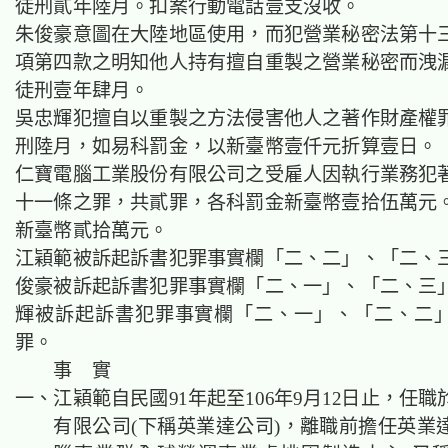
徒刑貳年陸月。扣案行動電話壹支沒收。
朱俊豪
意圖在
大陸地區
使用，而犯營業秘密法第十
項第四款之明知他人持有擅自重製之營業秘密而洩
徒刑壹年肆月。
吳忠輝
犯
擅自以
重製
之方法侵害他人之著作財產權
刑陸月，如易科罰金，以新臺幣壹仟元折算壹日。
仁寶電腦工業股份有限公司之受雇人因執行業務犯
十一條之罪，共貳罪，各科
罰金
新臺幣壹拾伍萬元
新臺幣貳拾萬元。
江穎範被訴起訴書犯罪事實欄「二、二」、「二、
俊豪被訴起訴書犯罪事實欄「二、一」、「二、三
輝被訴起訴書犯罪事實欄「二、一」、「二、二
罪。
事 實
一、江穎範自民國91年起至106年9月12日止，任
有限公司(下稱英業達公司)，離職前擔任英業