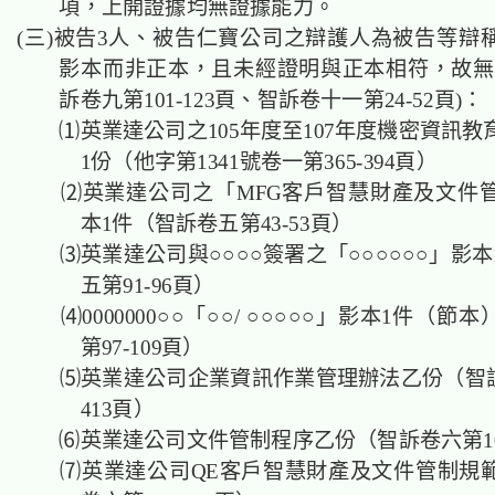
項，上開證據均無證據能力。
(三)被告3人、被告仁寶公司之辯護人為被告等辯
影本而非正本，且未經證明與正本相符，故無
訴卷九第101-123頁、智訴卷十一第24-52頁)：
⑴英業達公司之105年度至107年度機密資訊教
1份（他字第1341號卷一第365-394頁）
⑵英業達公司之「MFG客戶智慧財產及文件
本1件（智訴卷五第43-53頁）
⑶英業達公司與○○○○簽署之「○○○○○○」影本
五第91-96頁）
⑷0000000○○「○○/ ○○○○○」影本1件（節
第97-109頁）
⑸英業達公司企業資訊作業管理辦法乙份（智訴卷
413頁）
⑹英業達公司文件管制程序乙份（智訴卷六第107
⑺英業達公司QE客戶智慧財產及文件管制規