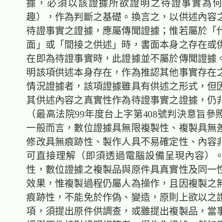
據，必須以該證據所欲證明之待證事實為
趣），作為判斷之基礎。換言之，以供述內容
待證事實之證據，應屬傳聞證據；惟若屬於「
面」或「間接之供述」時，書面本身之存在或
在即為待證事實時，此證據並不屬於傳聞證據
明該項供述本身存在，作為推認其他事實存在
情況證據者，該項證據雖具有供述之形式，但
其供述內容之真實性作為待證事實之證據，仍
（最高法院99年度台上字第408號判決意旨參
一般而言，數位證據具無限複製性、複製具無
修改具無痕跡性、製作人具不易確定性、內容
可直接理解（即須透過電腦設備呈現內容）
性，數位證據之複製品與原件具真實性及同一
效果，惟複製過程仍屬人為操作，且因複製之
痕跡性，不能免於作偽、變造，原則上欲以之
項，須提出原件供調查，或雖提出複製品，當