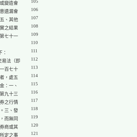
105

或變造會

106

意遺漏會

107

五、其他

108

實之結果

109

第七十一

110

111

：

112

易法（即

113

一百七十

114

者，處五

115

金：一、

116

第九十三

117

券之行情

118

。三、發

119

，而無同

120

券商或其

121

所定之事
