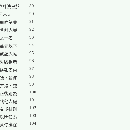
89

計法已於

90

○○

91

前商業會

92

會計人員

93

之一者，

94

萬元以下

95

或記入帳

96

失毀損者

97

簿報表內

98

錄，致使

99

方法，致

100

正後則為

101

代他人處

102

有期徒刑

103

以明知為

104

意使應保
