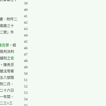
39

40

41

書、附件二

42

南路三十

43

二號」外

44

45

誣告罪
，經

46

易判決判

47

宣

緩刑之
48

。陳秀芬

49

徵法等案

50

五八號簡

51

刑二月、

52

二十六日

53

一年間，

54

二三○三

55
