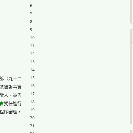
6

7

8

9

10

11

12

13

14

15

訴（九十二

16

就被訴事實

17

訴人、被告

18

官
19

程序審理，

20

21
