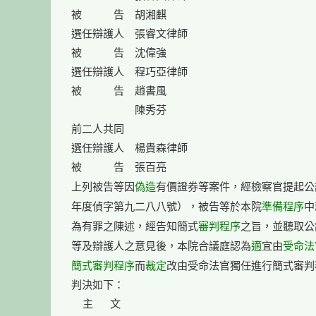
被　　　告　胡湘麒

選任辯護人　張睿文律師

被　　　告　沈偉強

選任辯護人　程巧亞律師

被　　　告　趙書風

　　　　　　陳秀芬

前二人共同

選任辯護人　楊貴森律師

被　　　告　張百亮

偽造
上列被告等因
有價證券等案件，經檢察官提起公
準備程序
年度偵字第九二八八號），被告等於本院
中
審判程序
為有罪之陳述，經告知簡式
之旨，並聽取公
適
受命法
等及辯護人之意見後，本院合議庭認為
宜由
簡式審判程序
裁定
而
改由受命法官獨任進行簡式審判
判決如下：

    主      文
