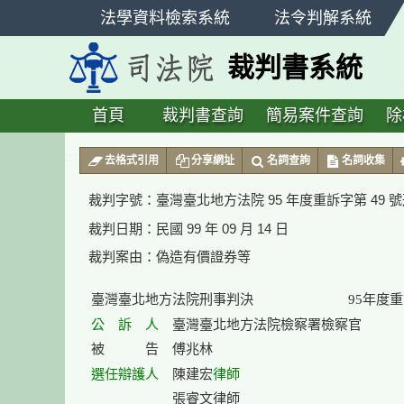
跳
法學資料檢索系統
法令判解系統
至
主
裁判書系統
要
內
容
首頁
裁判書查詢
簡易案件查詢
除
:::
去格式引用
分享網址
名詞查詢
名詞收集
裁判字號：
臺灣臺北地方法院 95 年度重訴字第 49 
裁判日期：
民國 99 年 09 月 14 日
裁判案由：
偽造有價證券等
公　訴　人
　臺灣臺北地方法院檢察署檢察官

選任
辯護人
律師
　陳建宏
　　　　　　張睿文律師
