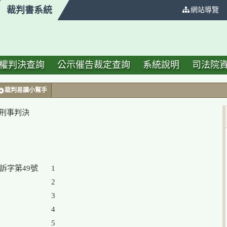
裁判書系統
:::
網站導覽
權判決查詢
公示催告裁定查詢
系統說明
司法院
裁判易讀小幫手
號刑事判決
1

2

3

4

5
