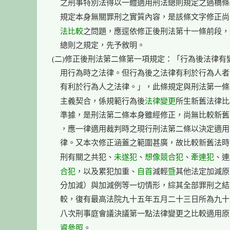
    之刑事特別法得以一體適用刑法總則規定之過橋條
    規定本身無關罪刑之實質內容，是該條文字修正
    法比較
之問題，應逕依修正後刑法第十一條前段，
    總則之規定，先予敘明。

(二)修正後刑法第二條第一項規定：「行為後法律有變
    用行為時之法律。但行為後之法律有利於行為人者
    有利於行為人之法律。」，此條規定與刑法第一條
法律變更
    主義契合，係規範行為後
所生新舊法律比
    準據，是刑法第二條本身雖經修正，尚無比較新舊
    ，應一律適用裁判時之現行刑法第二條以決定適用
    律。又本次修正涵蓋之範圍甚廣，故比較新舊法時
未遂犯
想像競合犯
牽連犯
    刑有關之共犯、
、
、
、連
    合犯
自首
暨
，以及累犯加重、
減輕
其他法定加減原
    分加減）與加減例等一切情形，綜其全部罪刑之結
    較，復有最高法院九十五年五月二十三日所為九十
    八次刑事庭會議決議第一點法律變更之比較適用原
    資參照
。
