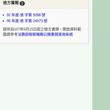
檢方書類
2
現行法規所定貨幣單位折算新臺幣條例 第 2 條
（81.07.17）
92 年度 偵 字第 9288 號
95 年度 偵 字第 24473 號
提供自107年6月15日起之檢方書類，開放資料範
圍請參考
法務部檢察機關公開書類查詢系統