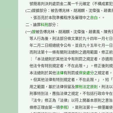
    號簡易判決判處罰金二萬一千元確定（不構成累犯
(二)證據部分：被告傅兆林、胡湘麒、沈偉強、趙書風
自白
    、張百亮於本院準備程序及審理中之
、。

科刑
二、論罪
部分：

按
(一)
被告傅兆林、胡湘麒、沈偉強、趙書風、陳秀芬
    等人行為後，刑法部分條文業於九十四年一月七日
    年二月二日經總統令公布，並自九十五年七月一日
    而刑法第十一條有關刑法總則之適用範圍，修正前
    ：「本法總則於其他法令有刑罰之規定者，亦適用
    他法令有特別規定者，不在此限。」，修正後則規
法律
保安處分
    本法總則於其他
有刑罰或
之規定者，
    。但其他法律有特別規定者，不在此限。」，矧「
罪刑法定原則
    用之範圍，基於法律保留及
，刑法以
    刑事特別法，應指法律之規定，不包括行政命令在
    『法令』修正為『法律』以符上開基本原則之意旨
參照
    條修正理由第一項
），是刑法第十一條僅屬使