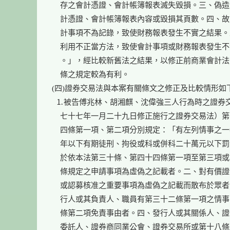
    存之會計憑證、會計帳簿報表滅失毀損。三、偽造
    計憑證、會計帳簿報表內容或毀損其頁數。四、故
    計事項不為記錄，致使財務報表發生不實之結果。
    利用不正當方法，致使會計事項或財務報表發生不
    。」，經比較新舊法之結果，以修正前商業會計法
    條之規定較為有利。

(四)證券交易法與本案有關條文之修正及比較情形如下
  ⒈被告傅兆林、胡湘麒、沈偉強三人行為時之證券交
    七十七年一月二十九日修正施行之證券交易法）第
    四條第一項、第二項分別規定：「有左列情事之一
    年以下有期徒刑、拘役或科或併科二十萬元以下罰
    於依本法第三十條、第四十四條第一項至第三項或
    條規定之申請事項為虛偽之記載者。二、對有價證
    或認募核准之重要事項為虛偽之記載而散布於眾者
    行人或其負責人、職員有第三十二條第一項之情事
    條第二項免責事由者。四、發行人或其關係人、證
    委託人、證券商同業公會、證券交易所或第十八條