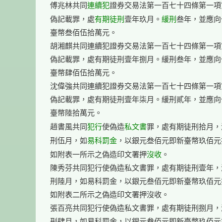
連續犯
傅兆林共同
證券交易法第一百七十四條第一項
有期徒刑
緩刑
偽記載罪，處
壹年玖月。
叁年，並應向
臺幣叁佰伍拾萬元。

胡湘麒共同連續犯證券交易法第一百七十四條第一項
偽記載罪，處有期徒刑壹年捌月。緩刑叁年，並應向
臺幣肆佰伍拾萬元。

沈偉強共同連續犯證券交易法第一百七十四條第一項
偽記載罪，處有期徒刑壹年柒月。緩刑貳年，並應向
臺幣陸拾萬元。

犯行
私文書
趙書風共同
使偽造
罪，處有期徒刑拾月，
易科
罰金
刑伍月，如
，以銀元叁佰元即新臺幣玖佰元
沒收
如附表一所示之偽造印文署押
。

陳秀芬共同犯行使偽造私文書罪，處有期徒刑壹年，
刑陸月，如易科罰金，以銀元叁佰元即新臺幣玖佰元
如附表二所示之偽造印文署押沒收。

張百亮共同犯行使偽造私文書罪，處有期徒刑捌月，
刑肆月，如易科罰金，以銀元叁佰元即新臺幣玖佰元