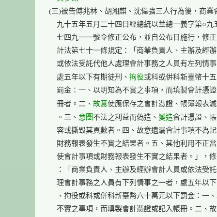
(三)被告傅兆林、胡湘麒、沈偉強三人行為後，商業會
    九十五年五月二十四日經總統以華總一義字第○九五○
    七四九一一號令修正公布，並自公布日施行，修正
    計法第七十一條規定：「商業負責人、主辦及經辦
    或依法受託代他人處理會計事務之人員有左列情事
拘役
    處五年以下有期徒刑、
或科或併科新臺幣十五
    罰金：一、以明知為不實之事項，而填製會計憑證
故意
    冊者。二、
使應保存之會計憑證、帳簿報表滅
意圖
變造
    。三、
不法之利益而偽造、
會計憑證、帳
    容或撕毀其頁數者。四、故意遺漏會計事項不為記
    財務報表發生不實之結果者。五、其他利用不正當
    使會計事項或財務報表發生不實之結果者。」，修
    ：「商業負責人、主辦及經辦會計人員或依法受託
    理會計事務之人員有下列情事之一者，處五年以下
    、拘役或科或併科新臺幣六十萬元以下罰金：一、
    不實之事項，而填製會計憑證或記入帳冊。二、故