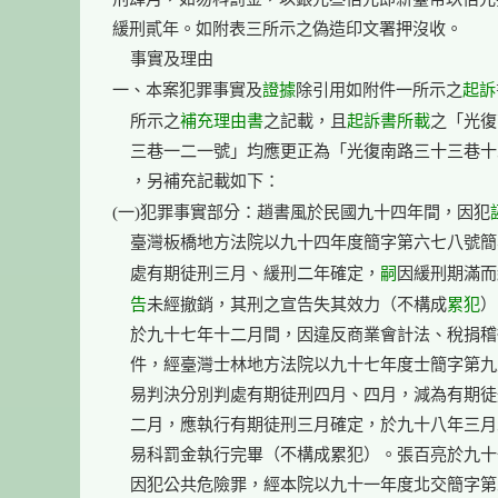
緩刑貳年。如附表三所示之偽造印文署押沒收。

    事實及理由

證據
起訴
一、本案犯罪事實及
除引用如附件一所示之
補充理由書
起訴書
所載
    所示之
之記載，且
之「光復
    三巷一二一號」均應更正為「光復南路三十三巷十
    ，另補充記載如下：

(一)犯罪事實部分：趙書風於民國九十四年間，因犯
    臺灣板橋地方法院以九十四年度簡字第六七八號簡
嗣
    處有期徒刑三月、緩刑二年確定，
因緩刑期滿而
    告
累犯
未經撤銷，其刑之宣告失其效力（不構成
）
    於九十七年十二月間，因違反商業會計法、稅捐稽
    件，經臺灣士林地方法院以九十七年度士簡字第九
    易判決分別判處有期徒刑四月、四月，減為有期徒
    二月，應執行有期徒刑三月確定，於九十八年三月
    易科罰金執行完畢（不構成累犯）。張百亮於九十
    因犯公共危險罪，經本院以九十一年度北交簡字第