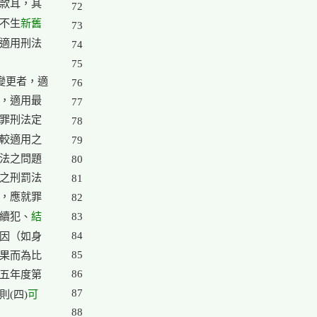
款耳，其

72

新舊

尚不生
73

適用刑法

74

75

更者，適

76

，適用最

77

罪刑法定

78

較適用之

79

法之問題

80

之刑罰法

81

，應就罪

82

結

續犯、
83

84

因（如身

85

果而為比

86

五年度第

可

87

則(四)
88
