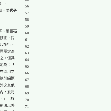
）。

56

、陳秀芬

57

58

59

、張百亮

60

修正，同

61

起施行。

62

原規定為

63

之。但其

64

定為：「

65

亦適用之

66

總則編適

67

外之其他

68

內，爰將

69

。」（該

70

刑法以外

71
