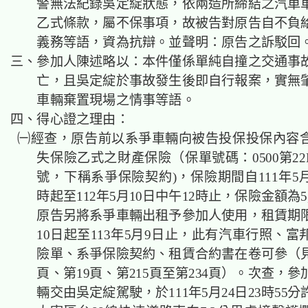
警無法紀錄吳定綻狀態，依兩造所締結之汽車
乙式條款，屬不保事項，故被告對原告自不負
義務等語，資為抗辯。並聲明：原告之訴駁回
三、參加人陳述略以：本件僅係單純自撞之交通事
亡，且吳定綻於事故發生後即自行報案，實無
車輛棄置現場之情事等語。
四、得心證之理由：
㈠經查，原告前以系爭車輛向被告投保投保內容
失保險乙式之財產保險（保單號碼：0500第22KVG
號，下稱系爭保險契約)，保險期間自111年5月
時起至112年5月10日中午12時止，保險金額為5,4
原告另將系爭車輛出租予參加人使用，租賃期限自
10日起至113年5月9日止，此有汽車行照、
險單、系爭保險契約、租賃合約書在卷可參（見
頁、第19頁、第215頁至第234頁）。次查，
輛交由吳定綻駕駛，於111年5月24日23時55