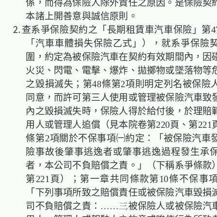
係，而得為保險人除外責任之原因。是保險契
本諸上開善意與誠信原則。
⒉查系爭保險契約之「長期租賃車汽車保險」第4
「汽車車體損失保險乙式」），就系爭保險
圍，約定為被保險汽車在契約有效期間內，因
火災、閃電、電擊、爆炸、拋擲物或墜落物等
之毀損滅失；第48條第2項則明定列名被保險
同意，而許可第三人使用或管理被保險汽車致
內之毀損滅失時，保險人得於給付後，於理賠
用人或管理人追償（見本院卷第220頁、第221
條第2項關於不保事項㈠約定：「被保險汽車
險事故後肇事逃逸者或肇事逃逸過程發生承
者，本公司不負賠償之責。」（下稱系爭條款
第221頁）；第一章共同條款第10條不保事
「下列事項所致之賠償責任或被保險汽車毀損
司不負賠償之責：……被保險人或被保險汽