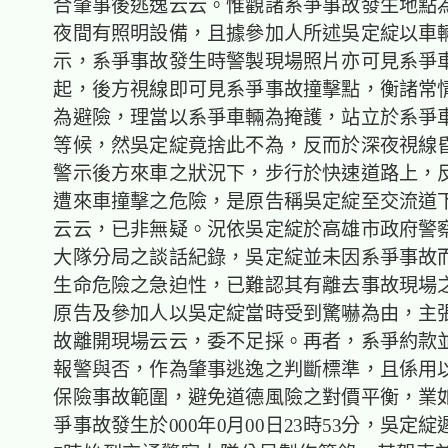
合肇事後逃逸云云。惟觀諸系爭事故發生地點
夜間有照明設備，且據參加人所述吳定綻以車
示，系爭事故發生時警製現場照片亦可見系爭
起，後方視線即可見系爭事故撞擊點，衡諸常
為避險，理當以系爭車輛為掩護，站立於系爭
等候，然吳定綻竟捨此不為，反而於深夜視線
警示後方來車之狀況下，步行於快速道路上，
遭來車撞擊之危險，是原告稱吳定綻至交流道
云云，已非無疑。況依吳定綻於高雄市政府警
大隊分局之談話紀錄，吳定綻並未因系爭事故
生命危險之急迫性，已難認其有離去事故現場
原告及參加人以吳定綻當時受到驚嚇為由，主
故離開現場云云，委不足採。再者，系爭約款
報警與否，作為肇事逃逸之判斷標準，且係用
保險事故範圍，避免道德風險之對價平衡，業
爭事故發生於000年0月00日23時53分，吳定