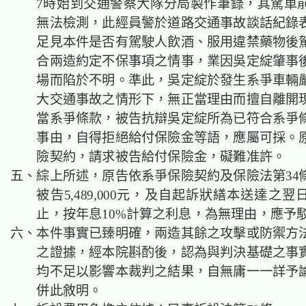
7時始到交通警察大隊分局製作筆錄，其駕車
無法檢測，此經員警於道路交通事故談話紀錄
足見本件是否有駕駛人飲酒、服用違禁藥物後
合兩造約定不保事項之情事，業因吳定綻肇事
場而陷於不明。準此，吳定綻於發生系爭車輛
大交通事故之情形下，無正當理由而擅自離開
當系爭條款，被告抗辯吳定綻所為已符合系爭
事由，自得拒絕給付保險金等語，應屬可採。
險契約，請求被告給付保險金，礙難准許。
五、綜上所述，原告依系爭保險契約及保險法第34
被告5,489,000元，及自起訴狀繕本送達之
止，按年息10%計算之利息，為無理由，應予
六、本件事實已臻明確，兩造其餘之攻擊或防禦方
之證據，經本院斟酌後，認為與判決基礎之事
均不足以影響本裁判之結果，自無庸一一詳予
併此敘明。