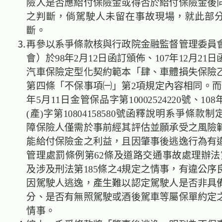
險人是否應給付保險金或得否於給付保險金後
之判斷，倘駕駛人未留在事故現場，就此部
斷。
⒊再參以系爭條款核與行政院金融監督管理委員
會）於98年2月12日函訂頒佈、107年12月21
汽車保險定型化契約範本「肆、車體損失保險
第四條「不保事項㈠」第2項規定內容相同。而依
年5月11日金管保品字第10002524220號、10
(產)字第10804158580號函釋說明系爭條款
障保險人僅需於事前經其評估並願承受之風險
能給付保險金之利益，且因肇事後逃逸行為有
管理處罰條例第62條及道路交通事故處理辦法
及涉及刑法第185條之4規定之情事，有違公序
因駕駛人逃逸，產生難以認定駕駛人是否非具
分、是否有無照駕駛或酒後駕車等屬保單約定
情事。