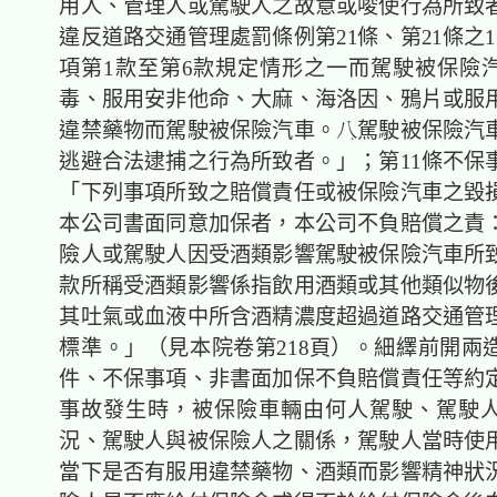
用人、管理人或駕駛人之故意或唆使行為所致
違反道路交通管理處罰條例第21條、第21條之1
項第1款至第6款規定情形之一而駕駛被保險
毒、服用安非他命、大麻、海洛因、鴉片或服
違禁藥物而駕駛被保險汽車。駕駛被保險汽
逃避合法逮捕之行為所致者。」；第11條不保
「下列事項所致之賠償責任或被保險汽車之毀
本公司書面同意加保者，本公司不負賠償之責
險人或駕駛人因受酒類影響駕駛被保險汽車所
款所稱受酒類影響係指飲用酒類或其他類似物
其吐氣或血液中所含酒精濃度超過道路交通管
標準。」（見本院卷第218頁）。細繹前開兩
件、不保事項、非書面加保不負賠償責任等約
事故發生時，被保險車輛由何人駕駛、駕駛
況、駕駛人與被保險人之關係，駕駛人當時使
當下是否有服用違禁藥物、酒類而影響精神狀