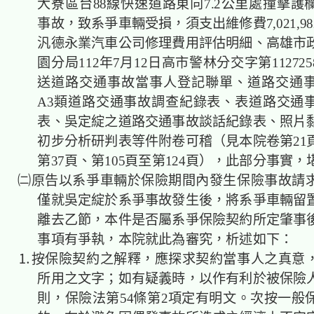
大寮區台88線快速道路東向7.2公里處撞擊護
事故，致系爭車輛受損，須支出維修費7,021,9
汎德永業汽車公司修理費用評估明細、高雄市
園分局112年7月12日高市警林分交字第112725
送道路交通事故當事人登記聯單、道路交通
A3類道路交通事故調查紀錄表、表道路交通
表、吳定綻之道路交通事故談話紀錄表、照片
初步分析研判表等件附卷可稽（見本院卷第21頁
第37頁、第105頁至第124頁），此部分事實
㈡原告以系爭車輛於保險期間內發生保險事故請
僅就吳定綻於系爭事故發生後，將系爭車輛留
離去乙節，本件是否屬系爭保險契約所定肇事
事項有爭執，本院就此為審究，析述如下：
⒈按保險契約之解釋，應探求契約當事人之真意
所用之文字；如有疑義時，以作有利於被保險
則，保險法第54條第2項定有明文。次按一般