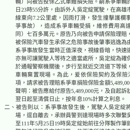
輛）向被告投保乙式車體損失險。嗣系爭車輛於1
日23時55分許，由訴外人吳定綻駕駛，在高雄
線東向7.2公里處，因雨打滑，發生撞擊護欄
爭事故），造成系爭車輛受損，維修費用高
同）七百多萬元。原告乃向被告申請保險理賠
被保險汽車發生承保之危險事故後肇事逃逸為
系爭事故發生當時正值深夜，視線昏暗，快速
亦無可讓駕駛人等待之適當處所，吳定綻為確
於通報警察機關後，步行至就近交流道下等候
車輛棄置現場。為此，爰依保險契約及保險法
項，請求被告理賠系爭車損險保險金額5,489,0
聲明：被告應給付原告5,489,000元，及自起
翌日起至清償日止，按年息10%計算之利息。
二、被告則以：系爭事故發生後，駕駛人吳定綻
場，逕自離去，承辦員警到達現場時多次聯繫
至111年5月25日19時吳定綻始前往分隊製作