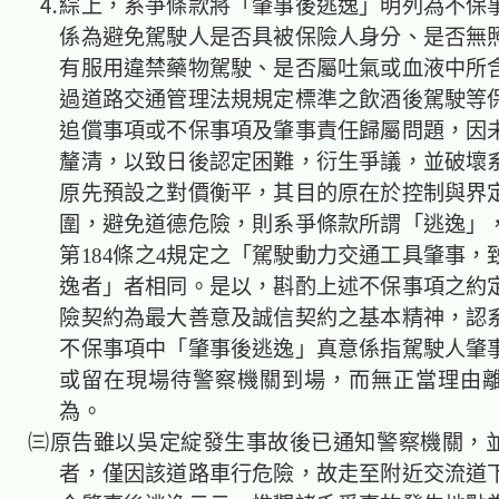
⒋綜上，系爭條款將「肇事後逃逸」明列為不保
係為避免駕駛人是否具被保險人身分、是否無
有服用違禁藥物駕駛、是否屬吐氣或血液中所
過道路交通管理法規規定標準之飲酒後駕駛等
追償事項或不保事項及肇事責任歸屬問題，因
釐清，以致日後認定困難，衍生爭議，並破壞
原先預設之對價衡平，其目的原在於控制與界
圍，避免道德危險，則系爭條款所謂「逃逸」
第184條之4規定之「駕駛動力交通工具肇事，
逸者」者相同。是以，斟酌上述不保事項之約
險契約為最大善意及誠信契約之基本精神，認
不保事項中「肇事後逃逸」真意係指駕駛人肇
或留在現場待警察機關到場，而無正當理由
為。
㈢原告雖以吳定綻發生事故後已通知警察機關，
者，僅因該道路車行危險，故走至附近交流道