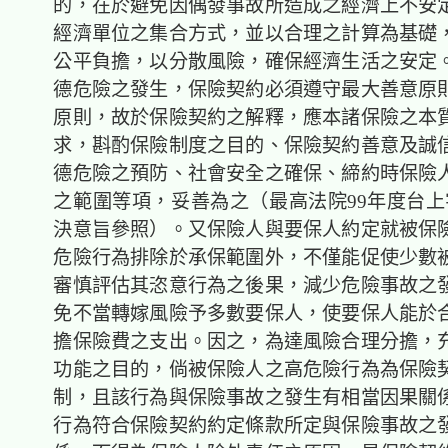
的，在於避免因偶發事故所造成之經濟上不安
經濟單位之集合方式，並以合理之計算為基礎
公平負擔，以分散風險，確保經濟生活之安定
德危險之發生，保險契約必須遵守最大善意原
原則，故於保險契約之解釋，應本諸保險之本
求，斟酌保險制度之目的、保險契約善意及誠
德危險之預防、社會安全之確保、締約時保險
之範圍等項，妥善為之（最高法院99年度台上字
決意旨參照）。又保險人與要保人約定就被保
危險行為排除於承保範圍外，不僅能促使少數
審慎評估其恣意行為之後果，減少危險事故之
免不當轉嫁風險予多數要保人，使要保人能於
擔保險費之支出。因之，為達風險合理分擔，
功能之目的，倘被保險人之高危險行為為保險
制，且該行為與保險事故之發生有相當因果關
行為符合保險契約約定條款所定與保險事故之