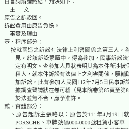
日言詞辯論終結，判決如下：
主 文
原告之訴駁回。
訴訟費用由原告負擔。
事實及理由
壹、程序部分：
按就兩造之訴訟有法律上利害關係之第三人，
見，於該訴訟繫屬中，得為參加，民事訴訟法第
定有明文。查參加人具狀表明其為本件所涉被
租人，就本件訴訟有法律上之利害關係，願輔
加訴訟，此有參加人民國112年7月5日民事訴
據調查聲請狀在卷可稽（見本院卷第85頁至第8
於法並無不合，應予准許。
貳、實體部分：
一、原告起訴主張略以：原告於111年4月19日
PORSCHE、車牌號碼000-0000號租賃小客