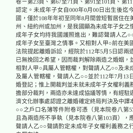
卷ㄧ第23頁、第67至71頁、第91至101頁、第1
認定。未成年子女自000年0月00日出生後迄
國，僅於108年年初至同年8月間曾短暫居住在
州、紐約州或加州，是我國顯為未成年子女之
成年子女均持我國護照進出，難認聲請人乙○
成年子女至臺灣之情事。又相對人甲○前在美
法院提起離婚訴訟，經院於112年5月5日認兩
已無挽回之希望，因而裁判解除兩造之婚姻，
相對人甲○具屬人管轄權，對聲請人乙○○及未
及屬人管轄權，聲請人乙○○並於112年7月1
婚登記；惟上開裁判並未就未成年子女權利義
擔部分裁判，兩造亦未達成協議等情，有經駐
濟文化辦事處認證之離婚確定終局判決及中譯
○○之戶口名簿等件附卷可憑（見本院卷八第57
且為兩造所不爭執（見本院卷八第103頁），
聲請人乙○○聲請酌定未成年子女權利義務之