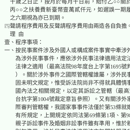
十歲之日止，按月於每月十日前，給付乙○○關
丙○○之扶養費新臺幣壹萬貳仟元，如遲誤一期
之六期視為亦已到期。
聲請程序費用及反聲請程序費用由兩造各自負擔
理 由
壹、程序事項：
一、按民事案件涉及外國人或構成案件事實中牽涉
為涉外民事事件，應依涉外民事法律適用法定
法律之適用（最高法院98年度台上字第1695
）。關於涉外事件之國際管轄權誰屬，涉外民
固未明文規定，惟受訴法院尚非不得就具體情
國內法之相關規定，以定其訴訟之管轄（最高法
台抗字第1004號裁定意旨參照）。又有關涉外
際審判管轄權，我國家事事件法僅於第53條就
有所規定，上開規定依同法第69條第1項、第9
親子訴訟事件及婚姻非訟事件雖有準用，惟於