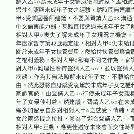
請人乙○○為未成年子女情感依附對象。雖相對
過往有照顧未成年子女之經驗，然時間無連續
甲○受美國醫師建議，不要與聲請人乙○○溝通
中文語言能力弱，甚難直接透過未成年子女了
相對人甲○喪失了解未成年子女現況之機會。再
年度家暫字第42號裁定後，相對人甲○仍未給付
關於未成年子女扶養費用，然給付扶養費與會
之權利義務，相對人甲○卻有不同之作為。家
對人甲○難理性看待聲請人乙○○，並以聲請人
病態，作為其無法瞭解未成年子女、不願給
由。然此恐將自身感受凌駕於未成年子女之權
家調官認，由聲請人乙○○行使未成年子女親
年子女最佳利益。然建議，聲請人乙○○在未
需多加留意自身對相對人甲○之感受、情緒，
女於兩造間之拉扯，甚為了迎合聲請人乙○○
相對人甲○互動，應更佳遵守未來會面交往時