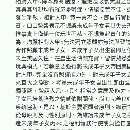
相對人甲○除本身有酗酒、煙癮及吸食大麻之
其與其母親均有罹患憂鬱症，情緒控管不佳，
發生爭執，相對人甲○竟一言不合，即自行買
賓，口口聲聲表示不想讓未成年子女看其失去
惟事實上僅係一位玩世不恭、不想負起責任的
為，均顯相對人甲○無法獨立照顧亦無法與聲請
合作照顧未成年子女。未成年子女出生後即居
未至美國久住，在臺生活快樂充實，習慣熟悉
境與模式，若執意要強行將未成年子女帶回美
對人甲○完全沒有照護能力外，對未成年子女
來巨大之變動。考量未成年子女自出生即由聲
獨照顧，聲請人乙○○具有相當之意願及能力
子女已培養強烈之情感依附關係，尚有完善良
系統協助，是以，基於主要照顧者原則、繼續
從母原則及同性別原則，為維護未成年子女之
造未成年子女丙○○之權利義務行使或負擔自