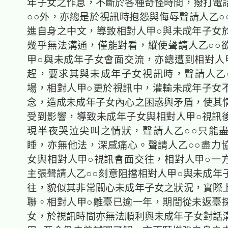
年子女之作息，不斷於各種奇怪時間，撥打電
○○外，亦總是於視訊時抱怨與侮辱聲請人乙○
進自身之中文，導致相對人甲○與未成年子女
幾乎無法溝通，僅能對看，縱使聲請人乙○○
甲○與未成年子女會面交流，亦總遭到相對人
趕，要求其與未成年子女視訊時，聲請人乙
場，相對人甲○更於視訊中，灌輸未成年子女
念，造成未成年子女內心之困惑與矛盾，使其
受到影響，導致未成年子女與相對人甲○視訊
現半夜哭泣尖叫之情狀，聲請人乙○○只能
睡，亦無他法，深感痛心。聲請人乙○○盡力
女與相對人甲○視訊會面交往，相對人甲○一
主張聲請人乙○○刻意阻擋相對人甲○與未成年
往，貌似其非常關心未成年子女之狀況，實際
聯。相對人甲○離臺已逾一年，期間從未返臺
女，於視訊時間亦無法順利與未成年子女對話