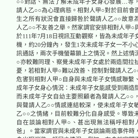
○○對話、無法了解未成年子女身心發展…等
請人乙○○為心理病態。相對人甲○對於目前會
生之所有狀況會直接歸咎於聲請人乙○○故意
人乙○○不友善之舉。然家調官安排相對人甲○
於111年7月18日視訊互動觀察，皆為未成年
機，約20分鐘內，發生1次未成年子女一不小
訊通話，兩次手機螢幕鎖上之情況。然上述情
○亦較難同理、察覺未成年子女處於兩造間拉
憂，若相對人甲○難以改善、控制對聲請人乙○
危害到相對人甲○自身與未成年子女情感聯繫
成年子女身心情況：未成年子女能感受到兩造
而未成年子女自幼主要照顧者為聲請人乙○○
與聲請人乙○○情感連結較深，使未成年子女
乙○○之情緒，目前較難分化自身感受。導致
自在談論相對人甲○、甚出現無法稱呼相對
爸」。當家調官與未成年子女談論兩造事件時