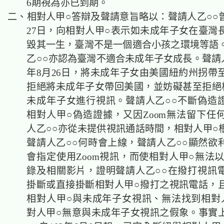
6期視為亦已到期。
二、相對人甲○答辯及聲請意旨略以：聲請人乙○○曾
27日，向相對人甲○表示如未成年子女在臺灣
毀其一生，臺灣不是一個適合小孩之環境等語
乙○○亦認為臺灣不適合未成年子女成長。聲請人
年8月26日，將未成年子女由美國紐約州拐帶
拒絕將未成年子女帶回美國，並妨礙甚至拒絕
未成年子女進行視訊。聲請人乙○○不斷偽造
相對人甲○偽造證據，又因Zoom無法留下任
人乙○○亦從未提供視訊通話時間，相對人甲○
聲請人乙○○何時會上線，聲請人乙○○顯然欲
會指定使用Zoom視訊，而使相對人甲○無法以
錄及相關影片，證明聲請人乙○○在撥打視訊
掛斷或直接掛斷相對人甲○撥打之視訊電話，
相對人甲○與未成年子女視訊、無法找到相對
對人甲○無意與未成年子女視訊之假象。事實