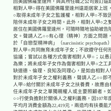
回美國佛羅里達州，與其所任職之公司簽訂遠
相對人甲○得在美國佛羅里達州遠距居家上班
○取得未成年子女之監護權，相對人甲○不致
陪伴未成年子女之時間。此外，相對人甲○之
居住在美國佛羅里達州，可隨時隨地協助被告
女。聲請人乙○○有心理（精神）方面之問題
於「自戀型精神病」（narcissistic psychop
對人甲○共同撫育未成年子女；不欲遵守任何
協議；嘗試以各種方式傷害相對人甲○；以愚
為樂；將未成年子女作為傷害相對人甲○之工
缺道德、倫理、良知及同理心，是如由相對人
對於未成年子女之權利義務，聲請人乙○○即
人甲○給付關於未成年子女之扶養費，故應由
任未成年子女之單獨親權人或主要照顧者。
○○行使負擔對於關係人之權利義務，因107年
平均月消費金額為22,419元，兩造均有扶養