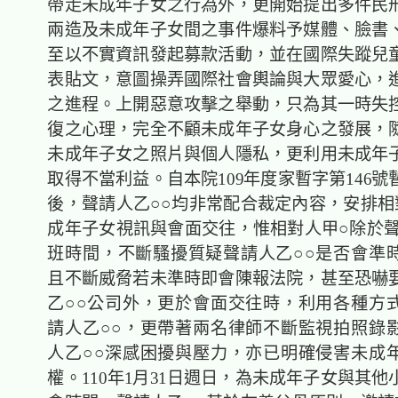
帶走未成年子女之行為外，更開始提出多件民
兩造及未成年子女間之事件爆料予媒體、臉書
至以不實資訊發起募款活動，並在國際失蹤兒
表貼文，意圖操弄國際社會輿論與大眾愛心，
之進程。上開惡意攻擊之舉動，只為其一時失
復之心理，完全不顧未成年子女身心之發展，
未成年子女之照片與個人隱私，更利用未成年
取得不當利益。自本院109年度家暫字第146
後，聲請人乙○○均非常配合裁定內容，安排相
成年子女視訊與會面交往，惟相對人甲○除於聲
班時間，不斷騷擾質疑聲請人乙○○是否會準
且不斷威脅若未準時即會陳報法院，甚至恐嚇
乙○○公司外，更於會面交往時，利用各種方
請人乙○○，更帶著兩名律師不斷監視拍照錄
人乙○○深感困擾與壓力，亦已明確侵害未成
權。110年1月31日週日，為未成年子女與其