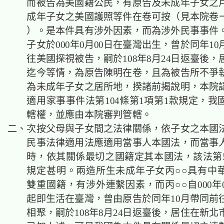
而被告為美國籍公民，有原告及未成年子女之
成年子女之美國護照等件在卷可按（見本院卷ㄧ第
）。是本件具有涉外因素，而為涉外民事事件
子女於000年0月00日在臺灣出生，曾於同年1
往美國探視被告，嗣於108年8月24日返臺後
迄今等情，為原告陳明在卷，且為被告所不爭
為未成年子女之居所地，揆諸前揭說明，本院
適用家事事件法第104條第1項第1款規定，我
轄權，並應由本院審判管轄。
二、次按父母與子女間之法律關係，依子女之本國
民事法律適用法應適用當事人本國法，而當事
時，依其關係最切之國籍定其本國法，該法第5
規定甚明。兩造所生未成年子女丙○○具有中
雙重國籍，有涉外連繫因素，而丙○○自000年
起即生活在臺灣，曾由原告於同年10月帶同前
相聚，嗣於108年8月24日返臺後，居住在新