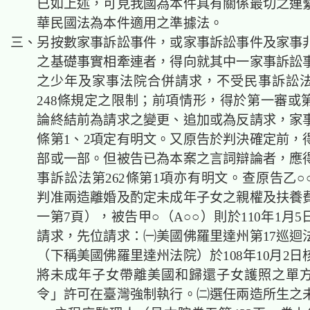
已如上述，可見我國為本件具有關係最切之連
華民國法為本件適用之準據法。
三、另按數家事訴訟事件，或家事訴訟事件及家事
之基礎事實相牽連者，得向就其中一家事訴訟
之少年及家事法院合併請求，不受民事訴訟法
248條規定之限制；前項情形，得於第一審或
論終結前為請求之變更、追加或為反請求，家事
條第1、2項定有明文。又原告於判決確定前，
部或一部。但被告已為本案之言詞辯論者，應
事訴訟法第262條第1項亦有明文。查原告乙○
判准兩造離婚及酌定未成年子女之親權及扶養
一第7頁），被告甲○（A○○）則於110年1月
請求，先位請求：㈠美國佛羅里達州第17巡迴
（下稱美國佛羅里達州法院）於108年10月2
將未成年子女帶離美國和歸還子女護照之單
令」許可在臺灣強制執行。㈡選任兩造所生之