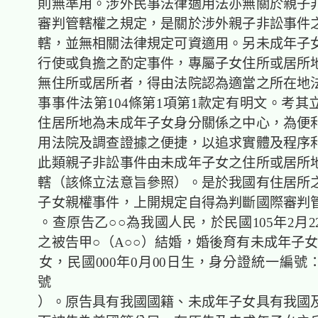
則無準用。涉外民事法律適用法亦無關於親子
審判管轄權之規定，是關於涉外親子非訟事件
轄，並無相關法律規定可資適用。另未成年子
行使或負擔之酌定事件，專屬子女住所或居所
無住所或居所者，得由法院認為適當之所在地
事事件法第104條第1項第1款定有明文。考其
住居所地為未成年子女身分關係之中心，為便
用法院及調查證據之便捷，以追求實體及程序
此類親子非訟事件由未成年子女之住所或居所
轄（該條立法意旨參照）。是於我國有住居所
子女親權事件，上開規定自得為判斷國際審判
。查原告乙○○為我國人民，於民國105年2月2
之被告甲○（A○○）結婚，婚後育有未成年子女
女，民國000年0月00日生，身分證統一編號：Z00
號
）。原告具有我國國籍、未成年子女具有我國