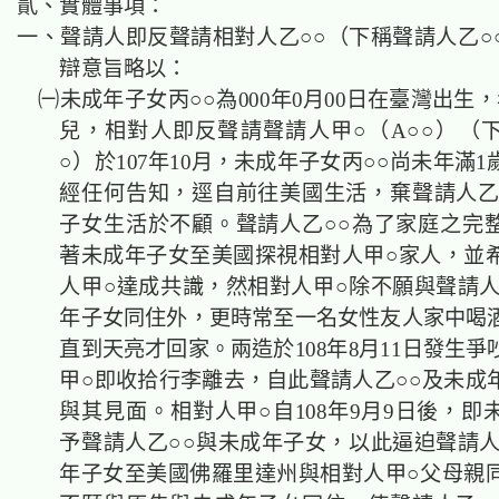
貳、實體事項：
一、聲請人即反聲請相對人乙○○（下稱聲請人乙○
辯意旨略以：
㈠未成年子女丙○○為000年0月00日在臺灣出生
兒，相對人即反聲請聲請人甲○（A○○）（
○）於107年10月，未成年子女丙○○尚未年滿
經任何告知，逕自前往美國生活，棄聲請人乙
子女生活於不顧。聲請人乙○○為了家庭之完
著未成年子女至美國探視相對人甲○家人，並
人甲○達成共識，然相對人甲○除不願與聲請人
年子女同住外，更時常至一名女性友人家中喝
直到天亮才回家。兩造於108年8月11日發生
甲○即收拾行李離去，自此聲請人乙○○及未成
與其見面。相對人甲○自108年9月9日後，即
予聲請人乙○○與未成年子女，以此逼迫聲請人
年子女至美國佛羅里達州與相對人甲○父母親