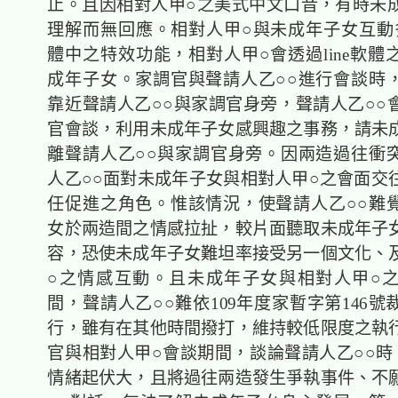
止。且因相對人甲○之美式中文口音，有時未
理解而無回應。相對人甲○與未成年子女互動多仰
體中之特效功能，相對人甲○會透過line軟體
成年子女。家調官與聲請人乙○○進行會談時
靠近聲請人乙○○與家調官身旁，聲請人乙○○
官會談，利用未成年子女感興趣之事務，請未
離聲請人乙○○與家調官身旁。因兩造過往衝
人乙○○面對未成年子女與相對人甲○之會面交
任促進之角色。惟該情況，使聲請人乙○○難
女於兩造間之情感拉扯，較片面聽取未成年子
容，恐使未成年子女難坦率接受另一個文化、
○之情感互動。且未成年子女與相對人甲○
間，聲請人乙○○難依109年度家暫字第146
行，雖有在其他時間撥打，維持較低限度之執
官與相對人甲○會談期間，談論聲請人乙○○時
情緒起伏大，且將過往兩造發生爭執事件、不