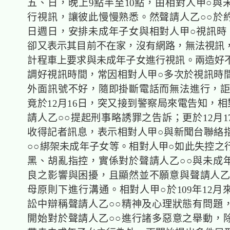
五、日，晚上9點半至10點，由相對人甲○與
行視訊，讓彼此慢慢熟悉。然聲請人乙○○於約定
日週日，安排未成年子女與相對人甲○視訊時
卻又表示其目前不在家，沒有網路，無法視訊
計程車上要求與未成年子女進行視訊。兩造好
調好視訊時間，常因相對人甲○多次於視訊時
外面訊號不好，隨即掛斷電話而無法進行，詎
竟於12月16日，突又接到警察局來電告知，相
請人乙○○提起刑事略誘罪之告訴；更於12月1
收得記者訊息，表示相對人甲○與新聞台聯絡
○○綁架未成年子女等。相對人甲○如此失控之
黑、胡亂指控，實係對於聲請人乙○○與未成
良之影響與困擾，且顯然並不願意與聲請人乙
母原則下進行溝通。相對人甲○於109年12月
訟中辯稱聲請人乙○○精神及心理狀態有問題
開始對於聲請人乙○○進行諸多惡意之舉動，