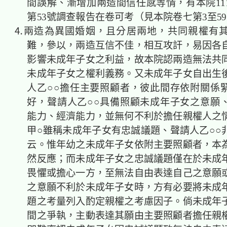
間誤解、漸增加兩造間信任感等情，有本院11
第53號調查報告在卷可考（見本院卷七第3至5
⒋兩造為異國婚姻，且分居兩地，共同親權有
難，參以，兩造互信不佳，相互攻訐，易因各
影響未成年子女之利益，故本院認兩造無法共
未成年子女之權利義務。又未成年子女自出生
人乙○○擔任主要照顧者，彼此間存依附關係
好，聲請人乙○○具備照顧未成年子女之意願
能力、經濟能力，並無何不利於擔任親權人之
甲○雖稱未成年子女有忠誠議題、聲請人乙○○
云。惟年幼之未成年子女依附主要照顧者，本
然反應；而未成年子女之忠誠議題僅在於未成
畏懼或擔心一方，至無法自由表達自己之意願
之意願不利於未成年子女時，方有必要將未成
題之考量列入酌定親權之考慮因子。倘未成年
間之爭執，主動表達其願由主要照顧者擔任親