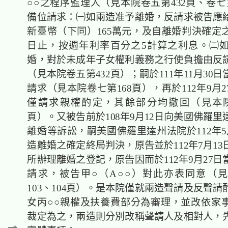
○○之程序監理人（見本院卷五第432頁、卷七
備位請求：㈠如兩造准予離婚，反請求被告應
新臺幣（下同）165萬元，及自離婚判決確定
日止，按週年利率百分之5計算之利息。㈡
婚，對於未成年子女權利義務之行使負擔由反
（見本院卷五第432頁）；嗣於111年11月30
請求（見本院卷七第168頁），再於112年9月
僅請求親權酌定，其餘部分均撤回（見本院
頁）。又被告前於108年9月12日向美國佛羅
離婚等訴訟，嗣美國佛羅里達州法院於112年5
造離婚之確定終局判決，原告並於112年7月1
所辦理離婚之登記，原告因而於112年9月27
請求，被告甲○（A○○）對此亦表同意（
103、104頁）。是本院僅就兩造聲請及反聲
女丙○○親權及扶養費部分為審理，並改依家
裁定為之，兩造則分別改稱聲請人及相對人，