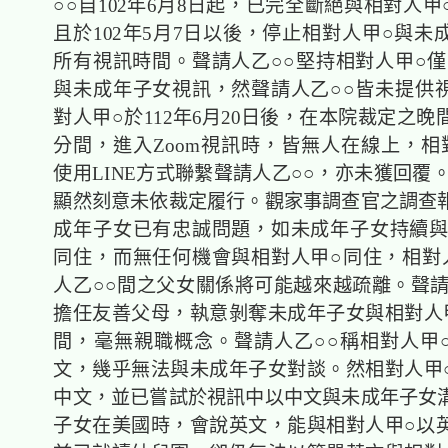
○○自102年6月8日起，已完全斷絕與相對人
且於102年5月7日以後，停止相對人甲○與未
所有視訊時間。聲請人乙○○堅持相對人甲○僅能
與未成年子女視訊，然聲請人乙○○皆未提供
對人甲○於112年6月20日後，在本院裁定之晚間
分間，進入Zoom視訊時，皆無人在線上，相
使用LINE方式聯繫聲請人乙○○，亦未獲回覆
顯然刻意未依裁定履行。觀家事調查官之調查
成年子女已有忠誠問題，如未成年子女持續與
同住，而無任何機會與相對人甲○同住，相對
人乙○○間之父女關係將可能越來越疏離。聲請
擔任友善父母，執意剝奪未成年子女與相對人
間，毫無親職概念。聲請人乙○○稱相對人甲
文，幾乎無法與未成年子女對談。然相對人甲
中文，並已嘗試於視訊中以中文與未成年子女
子女在美國時，會說英文，能與相對人甲○以