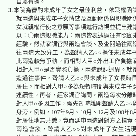
自屬有據。
⒊本院為審酌未成年子女之最佳利益，依職權函
就兩造與未成年子女情感及互動關係與親職關
女就親權行使之意願等事項進行訪視並提出建
以：①兩造親職能力：兩造皆表述過往有照顧
經驗，然就家調官與兩造會談、及查閱過往兩
往兩造大致分工，為聲請人乙○○擔任未成年
此兩造較無爭執。而相對人甲○外出工作負擔
相對人甲○是否實際負擔，兩造說詞迥異。就
造過往事件，聲請人乙○○與未成年子女長時
居住。而相對人甲○多為短暫時間與未成年子
連續性。再者，經家調官詢問，兩造每次分離
對人甲○多因工作，需先暫時離開聲請人乙○○
身旁，例如，107年9月、10月、12月及108年
對居住地無共識，竟而延申兩造對對方之指責
兩造會談，聲請人乙○○對未成年子女生活