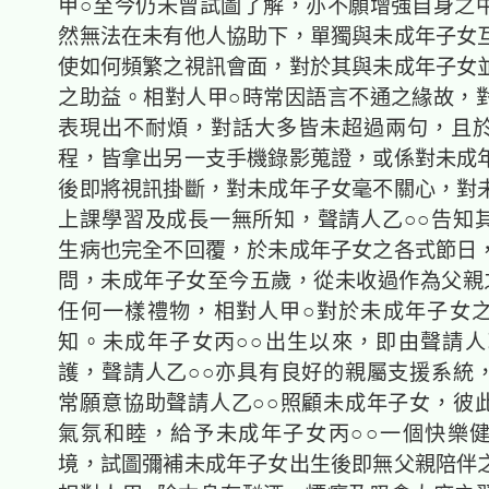
甲○至今仍未曾試圖了解，亦不願增強自身之
然無法在未有他人協助下，單獨與未成年子女
使如何頻繁之視訊會面，對於其與未成年子女
之助益。相對人甲○時常因語言不通之緣故，
表現出不耐煩，對話大多皆未超過兩句，且
程，皆拿出另一支手機錄影蒐證，或係對未成
後即將視訊掛斷，對未成年子女毫不關心，對
上課學習及成長一無所知，聲請人乙○○告知
生病也完全不回覆，於未成年子女之各式節日
問，未成年子女至今五歲，從未收過作為父親
任何一樣禮物，相對人甲○對於未成年子女
知。未成年子女丙○○出生以來，即由聲請人
護，聲請人乙○○亦具有良好的親屬支援系統
常願意協助聲請人乙○○照顧未成年子女，彼
氣氛和睦，給予未成年子女丙○○一個快樂
境，試圖彌補未成年子女出生後即無父親陪伴