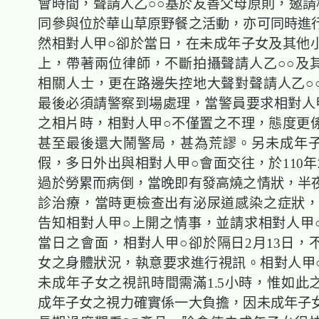
會時間，聲請人乙○○基於友善父母原則，邀請
同參與位於華山草原野餐之活動，亦可同時進
然相對人甲○卻於當日，在未成年子女及其他
上，帶著兩位律師，不斷拍攝聲請人乙○○及
相關人士，更在路邊失控地大聲對聲請人乙○
最後必須請警察到場處理，當警員要求相對人
之相片時，相對人甲○不僅置之不理，態度更
甚至最後還大鬧警局，甚為荒謬。另未成年
假，多日外出與相對人甲○會面交往，於110年
過於勞累而病倒，當晚即有發高燒之情狀，半
診治療，當時更檢查出有泌尿道感染之症狀，
告知相對人甲○上開之情事，並請求相對人甲
當日之會面，相對人甲○卻於隔日2月13日，
女之身體狀況，執意要求進行視訊。相對人甲
未成年子女之視訊時間需滿1.5小時，惟如此
成年子女之視力確實係一大負擔，因未成年子