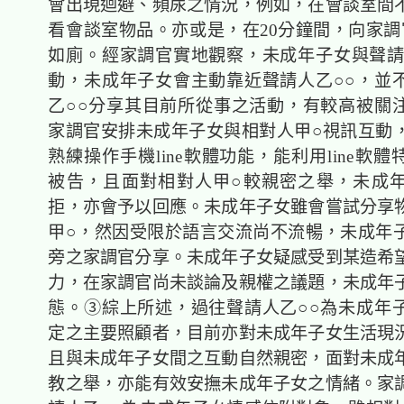
會出現迴避、頻尿之情況，例如，在會談室間
看會談室物品。亦或是，在20分鐘間，向家調
如廁。經家調官實地觀察，未成年子女與聲請
動，未成年子女會主動靠近聲請人乙○○，並
乙○○分享其目前所從事之活動，有較高被關
家調官安排未成年子女與相對人甲○視訊互動
熟練操作手機line軟體功能，能利用line軟
被告，且面對相對人甲○較親密之舉，未成
拒，亦會予以回應。未成年子女雖會嘗試分享
甲○，然因受限於語言交流尚不流暢，未成年
旁之家調官分享。未成年子女疑感受到某造希
力，在家調官尚未談論及親權之議題，未成年
態。③綜上所述，過往聲請人乙○○為未成年
定之主要照顧者，目前亦對未成年子女生活現
且與未成年子女間之互動自然親密，面對未成
教之舉，亦能有效安撫未成年子女之情緒。家