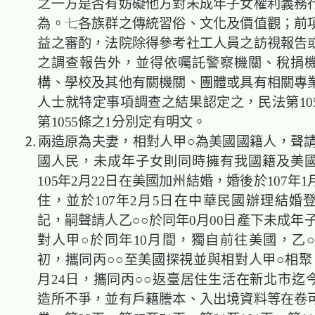
之一方是否有妨礙他方對未成年子女權利義務
為。各族群之傳統習俗、文化及價值觀；前
益之審酌，法院除得參考社工人員之訪視報告
之調查報告外，並得依囑託警察機關、稅捐
構、學校及其他有關機關、團體或具有相關專
人士就特定事項調查之結果認定之，民法第105
第1055條之1分別定有明文。
⒉兩造原為夫妻，相對人甲○
為美國國籍人，聲請
國人民，未成年子女則同時擁有我國籍及美
105年2月22日在美國加州結婚，婚後於107年1
住，並於107年2月5日在中華民國辦理結婚
記，嗣聲請人乙○○於同年0月00日產下未成年
對人甲○於同年10月間，獨自前往美國，乙○○
初，攜同丙○○至美國探視並與相對人甲○相聚
月24日，攜同丙○○返臺居住生活在新北市迄
造所不爭，並有戶籍謄本、入出境資料等在卷