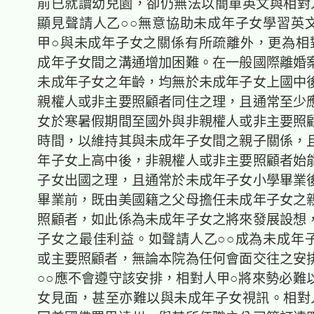
前已就讀幼兒園，卻仍無法以簡單英文與相對
顯見聲請人乙○○無意協助未成年子女學習英
甲○與未成年子女之關係有所疏離外，更為相
成年子女間之溝通增加困難。在一般國際離婚
未成年子女之年齡，均無於未成年子女上國中
親權人或非主要照顧者同住之理，且通常至少
女於寒暑假期間至國外與非親權人或非主要照
時間，以維持其與未成年子女間之親子關係，
年子女上高中後，非親權人或非主要照顧者始
子女出國之理，且通常於未成年子女小學畢業
畢業前，既由美國籍之父母擔任未成年子女之
照顧者，如此係為未成年子女之將來發展設想
子女之最佳利益。如聲請人乙○○成為未成年
或主要照顧者，無論本院為任何會面交往之安
○○應不會遵守該安排，相對人甲○將來勢必難
女見面，甚至亦難以與未成年子女視訊。相對