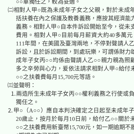
○○單獨任之，較為妥適。
㈡相對人甲○既為未成年子女之父親，對於未成
括扶養在內之保護及教養義務，應按其經濟能
義務。相對人甲○自本件訴訟開始至今，從未
費用。相對人甲○目前每月薪資大約40多萬元，
111年間，在美國及臺灣兩地，不停對聲請人乙
訴訟，且於訴訟期間，到處玩樂，可謂係財力
成年子女丙○○均係由聲請人乙○○親力親為照
多之辛勞與心力，爰依法請求相對人甲○給付
○○之扶養費每月15,700元等語。
㈢並聲明：
⒈兩造所生未成年子女丙○○權利義務之行使或負
獨任之。
⒉甲○（A○○）應自本判決確定之日起至未成年子
20歲止，按月於每月10日前，給付乙○○關於
○○之扶養費用新臺幣15,700元，如一期逾期