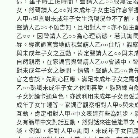
述，雖平時上班時間，聲請人乙○○較無法
女，然聲請人乙○○對未成年子女生活作息掌
人甲○坦言對未成年子女生活現況並不了解，
聲請人乙○○不願告知，且相對人甲○亦不願主
乙○○，因聲請人乙○○為心理病態，若其詢
辱。經家調官實地訪視聲請人乙○○住所，觀察
與未成年子女之互動，肯定聲請人乙○○與未
自然親密，在家調官與聲請人乙○○會談中，聲
對未成年子女之提問、情緒，聲請人乙○○會
官之會談，先耐心回應、滿足未成年子女之需
乙○○熟識未成年子女之休閒喜愛，能熟練自
子女討論卡通角色，亦欲利用未成年子女喜愛
成年子女午睡等。家調官觀察相對人甲○與未
互動，肯定相對人甲○中文表達有些為進步，
女有簡單中文對話互動，然對話來往僅能單次
談，例如，相對人甲○詢問，未成年子女回