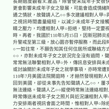
長期過度觀看3C產品，除會使未成年子女很
更會影響未成年子女之發展，可能會造成情緒
通之情狀，故聲請人乙○○多次建議相對人甲○
之視訊時間盡量縮短，以減少未成年子女接觸
睛之壓力，均遭相對人甲○拒絕，堅持一定要視訊
時。再者，我國於110年5月15日，因新冠肺
升警戒至第三級，放心園亦暫停服務，而此段
○一如往常，不願告知其任何住居所或聯絡方
○○，亦對未成年子女之狀況完全沒有過問，聲
常常無法聯繫相對人甲○外，傳訊息安排與未
或討論關於未成年子女之就學事項，亦時常遭
110年7月美國法院開庭時，才赫然發現相對人
回到美國，卻從未事先告知聲請人乙○○，屢
無法連絡。聲請人乙○○縱使時常無法連絡相對
時常傳送未成年子女之照片與近況讓相對人甲
力安排兩者視訊會面之時間，惟相對人甲○除