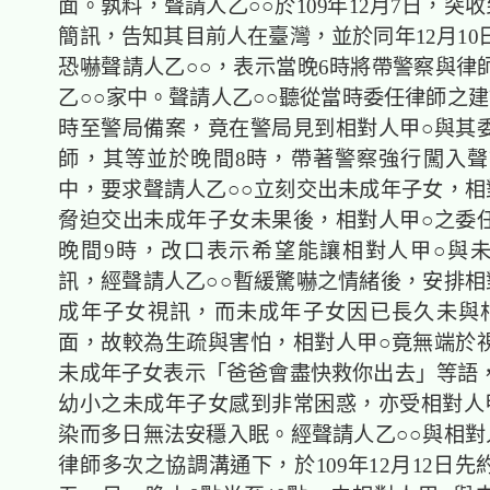
面。孰料，聲請人乙○○於109年12月7日，突
簡訊，告知其目前人在臺灣，並於同年12月10
恐嚇聲請人乙○○，表示當晚6時將帶警察與律
乙○○家中。聲請人乙○○聽從當時委任律師之建
時至警局備案，竟在警局見到相對人甲○與其
師，其等並於晚間8時，帶著警察強行闖入聲
中，要求聲請人乙○○立刻交出未成年子女，相
脅迫交出未成年子女未果後，相對人甲○之委
晚間9時，改口表示希望能讓相對人甲○與
訊，經聲請人乙○○暫緩驚嚇之情緒後，安排相
成年子女視訊，而未成年子女因已長久未與
面，故較為生疏與害怕，相對人甲○竟無端於
未成年子女表示「爸爸會盡快救你出去」等語
幼小之未成年子女感到非常困惑，亦受相對人
染而多日無法安穩入眠。經聲請人乙○○與相對
律師多次之協調溝通下，於109年12月12日