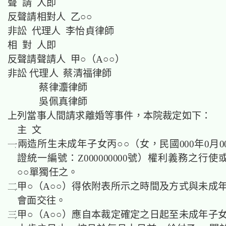
聲 請 人即
反聲請相對人 乙○○
非訟 代理人 李怡貞律師
相 對 人即
反聲請聲請人 甲○（A○○）
非訟 代理人 蔡清福律師
蔡律灋律師
吳佩真律師
上列當事人間請求離婚等事件，本院裁定如下：
主 文
兩造所生未成年子女丙○○（女，民國000年0月
證統一編號：Z000000000號）權利義務之行
○○單獨任之。
甲○（A○○）得依附表所示之時間及方式與未成年
會面交往。
甲○（A○○）應自本裁定確定之日起至未成年子女