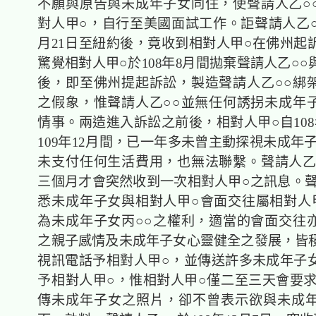
不願與原告與未成年子女同住，使聲請人乙○
對人甲○，自行至美國面試工作。詎聲請人乙○○
月21日至紐約後，竟收到相對人甲○在佛州起
驚覺相對人甲○於108年8月間拋棄聲請人乙○
後，即至佛州提起訴訟，製造聲請人乙○○綁
之假象，惟聲請人乙○○並無任何誘拐未成年
情事。兩造進入訴訟之前後，相對人甲○自108
109年12月間，已一年多未曾主動探視未成年
未支付任何生活費用，也無法聯繫。聲請人乙
三個月才會突然收到一次相對人甲○之訊息。聲
悉未成年子女與相對人甲○會面交往屬相對人
為未成年子女丙○○之權利，適當的會面交往
之親子感情及未成年子女心靈健全之發展，皆
視訊電話予相對人甲○，並傳送許多未成年子
予相對人甲○，惟相對人甲○僅二至三天會要求
傳未成年子女之照片，卻不曾表示欲與未成