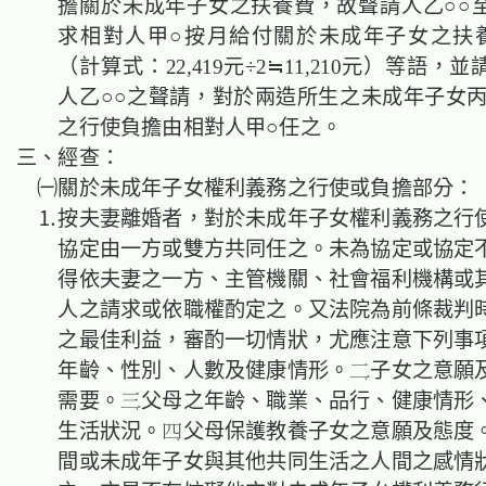
擔關於未成年子女之扶養費，故聲請人乙○○
求相對人甲○按月給付關於未成年子女之扶養費1
（計算式：22,419元÷2≒11,210元）等語，
人乙○○之聲請，對於兩造所生之未成年子女丙
之行使負擔由相對人甲○任之。
三、經查：
㈠關於未成年子女權利義務之行使或負擔部分：
⒈按夫妻離婚者，對於未成年子女權利義務之行
協定由一方或雙方共同任之。未為協定或協定
得依夫妻之一方、主管機關、社會福利機構或
人之請求或依職權酌定之。又法院為前條裁判
之最佳利益，審酌一切情狀，尤應注意下列事
年齡、性別、人數及健康情形。子女之意願
需要。父母之年齡、職業、品行、健康情形
生活狀況。父母保護教養子女之意願及態度
間或未成年子女與其他共同生活之人間之感情