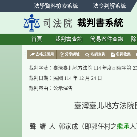
跳
法學資料檢索系統
法令判解系統
至
主
裁判書系統
要
內
容
首頁
裁判書查詢
簡易案件查詢
除
:::
去格式引用
分享網址
名詞查詢
名詞收集
裁判字號：
臺灣臺北地方法院 114 年度司催字第 2
裁判日期：
民國 114 年 12 月 24 日
裁判案由：
公示催告
臺灣臺北地方法院
聲 請 人 郭家成（即郭任村之
繼承
人