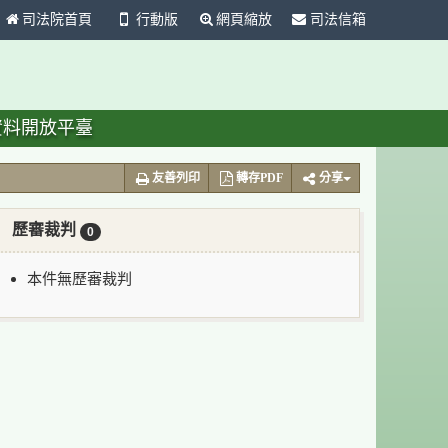
司法院首頁
行動版
網頁縮放
司法信箱
資料開放平臺
友善列印
轉存PDF
分享
歷審裁判
0
本件無歷審裁判