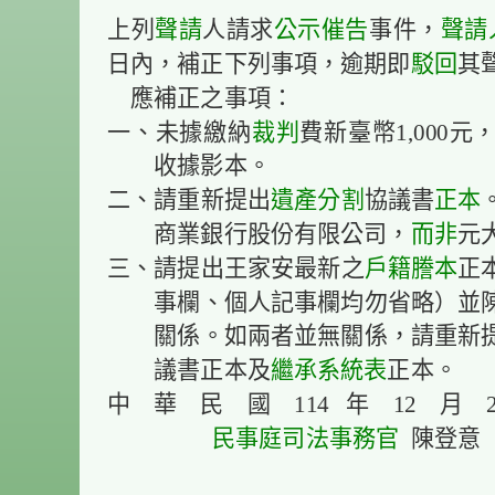
上列
聲請
人請求
公示催告
事件，
聲請
日內，補正下列事項，逾期即
駁回
其
應補正之事項：
一、未據繳納
裁判
費新臺幣1,000
收據影本。
二、請重新提出
遺產分割
協議書
正本
商業銀行股份有限公司，
而
非
元
三、請提出王家安最新之
戶籍謄本
正
事欄、個人記事欄均勿省略）並
關係。如兩者並無關係，請重新
議書正本及
繼承系統表
正本。
中 華 民 國 114 年 12 月 
民事庭
司法事務官
陳登意