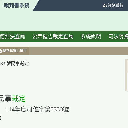
裁判書系統
:::
網站導覽
權判決查詢
公示催告裁定查詢
系統說明
司法院
裁判易讀小幫手
333 號民事裁定
民事
裁定
114年度司催字第2333號
）