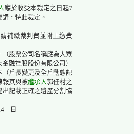
人
應於收受本裁定之日起7
聲請，特此裁定。
元，請補繳裁判費並附上繳費
。（股票公司名稱應為大眾
大金融控股股份有限公司）
本（戶長變更及全戶動態記
陳報其與被
繼承人
郭任村之
提出記載正確之遺產分割協
24 日