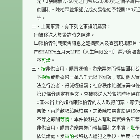
    元，2張總價7,760元之門票以20,000元之價格轉
    家圖利。陳柏霖並承諾完成交易後給予報酬150元至
    等。

二、上開事實，有下列之事證明屬實：

  ㈠被移送人於警詢時之陳述。

  ㈡陳柏霖刊載販售訊息之翻攝照片及查獲現場照片。
  ㈢SHARPx五月天LIFE〔人生無限公司〕巡迴演唱會
    案
可證
。

三、
按
非供自用，購買運輸、遊樂票券而轉售圖利者
    下
拘留
或新臺幣一萬八千元以下罰鍰；幫助他人實
    法之行為者，得減輕處罰；社會秩序維護法第64條第
    第17條分別定有明文。查被移送人於警詢時稱伊在
    ○區○○街上的超商跟陳柏霖的友人取得門票，等伊
    易後，再將款項給陳柏霖，之後陳柏霖會給伊150元
    不等之報酬
等情
，本件被移送人幫助真實姓名年籍
    非供自用，購買遊樂票券而轉售圖利之事實，
堪
予
    依法論處。爰
審酌
被移送人違犯之手段、程度、情