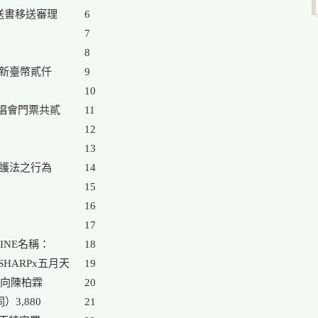
送書移送審理

6

7

8

新臺幣貳仟

9

10

唱會門票共貳

11

12

13

護法之行為

14

15

16

17

NE名稱：

18

HARPx五月天

19

向陳柏霖

20

,880

21
