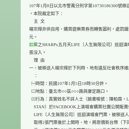
107年1月8日以北市警萬分刑字第10730186300號移
，本院裁定如下：

    主  文

楊宗燁非供自用，購買遊樂票券而轉售圖利，處罰鍰
扣案
之SHARPx五月天LIFE〔人生無限公司〕巡迴演
張沒入。

    理  由

一、被移送人楊宗燁於下列時、地有違反社會秩序維
    ：

  ㈠時間：民國107年1月5日18時30分許。

  ㈡地點：臺北市○○區○○○路與康定路口。

  ㈢行為：真實姓名不詳人士（臉書帳號：陳柏霖，LI
    STAN）於FACEBOOK上演唱會購票社團公開販賣S
    LIFE〔人生無限公司〕巡迴演唱會門票，被移送人
    取得2張門票後於上開時、地，將原價新台幣（下同）3