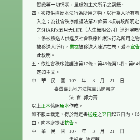
    智識等一切情狀，量處如主文所示之罰鍰。

四、次按供違反本法行為所用之物，以行為人所有者
    入之；為社會秩序維護法第22條第 3項前段所明定
    之SHARPx五月天LIFE〔人生無限公司〕巡迴演唱
    ，係被移送人供違反社會秩序維護法行為所用之物
    被移送人所有，
業據
被移送人陳述在卷，爰不
宣告
    此敘明。

五、依社會秩序維護法第17條、第45條第1項、第64條
    定如主文。

中    華    民    國   107    年     3    月    21    日

                  臺灣臺北地方法院臺北簡易庭

                              法  官  郭力菁

以上
正本
係照
原本
作成。

如不服本裁定，得於裁定書
送達
之
翌日
起五日內，以
由，向本庭提起
抗告
。

中    華    民    國   107    年     3    月    21    日

                              書記官  陳福華
