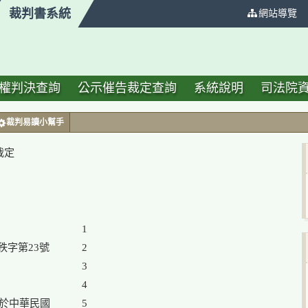
裁判書系統
:::
網站導覽
權判決查詢
公示催告裁定查詢
系統說明
司法院
裁判易讀小幫手
裁定
1

字第23號

2

3

4

於中華民國

5
