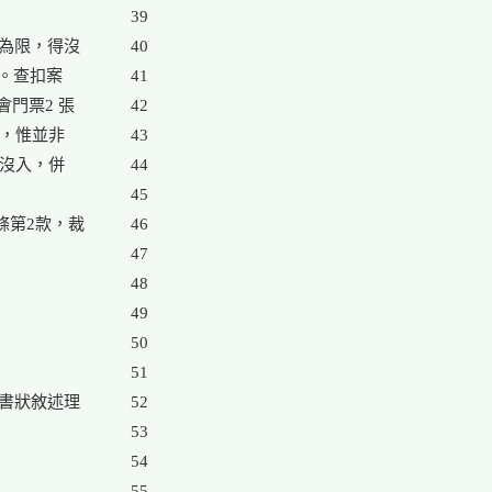
39

為限，得沒

40

。查扣案

41

會門票2 張

42

，惟並非

43

沒入，併

44

45

第2款，裁

46

47

48

49

50

51

書狀敘述理

52

53

54

55
