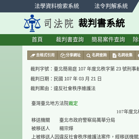
跳
法學資料檢索系統
法令判解系統
至
主
裁判書系統
要
內
容
首頁
裁判書查詢
簡易案件查詢
除
:::
去格式引用
分享網址
名詞查詢
名詞收集
裁判字號：
臺北簡易庭 107 年度北秩字第 23 號刑事
裁判日期：
民國 107 年 03 月 21 日
裁判案由：
違反社會秩序維護法
臺灣臺北地方法院
裁定
　　　　　　　　　　　　　　　　　　 107年度北秩
移送機關　　臺北市政府警察局萬華分局

被移送人　　楊宗燁

上被移送人因違反社會秩序維護法案件，經移送機關