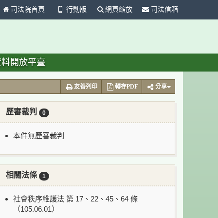
司法院首頁
行動版
網頁縮放
司法信箱
資料開放平臺
友善列印
轉存PDF
分享
歷審裁判
0
本件無歷審裁判
相關法條
1
社會秩序維護法 第 17、22、45、64 條
（105.06.01）