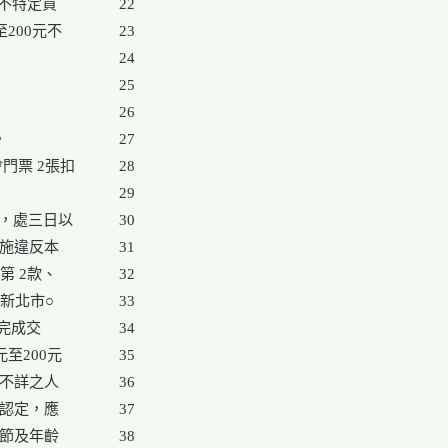
售不特定買

22

200元不

23

24

25

26



27

門票 2張扣

28

29

，處三日以

30

施違反本

31

 2款、

32

新北市○

33

完成交

34

至200元

35

不詳之人

36

認定，應

37

節及年齡

38
