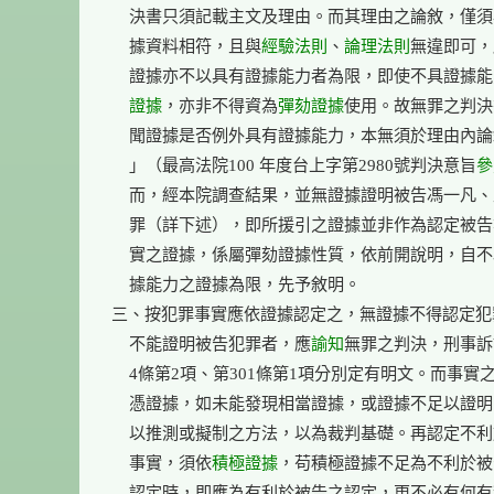
    決書只須記載主文及理由。而其理由之論敘，僅須
    據資料相符，且與
經驗法則
、
論理法則
無違即可，
    證據亦不以具有證據能力者為限，即使不具證據
    證據
，亦非不得資為
彈劾證據
使用。故無罪之判決
    聞證據是否例外具有證據能力，本無須於理由內論
    」（最高法院100 年度台上字第2980號判決意旨
參
    而，經本院調查結果，並無證據證明被告馮一凡、
    罪（詳下述），即所援引之證據並非作為認定被告
    實之證據，係屬彈劾證據性質，依前開說明，自不
    據能力之證據為限，先予敘明。

三、按犯罪事實應依證據認定之，無證據不得認定犯
    不能證明被告犯罪者，應
諭知
無罪之判決，刑事訴訟
    4條第2項、第301條第1項分別定有明文。而事實
    憑證據，如未能發現相當證據，或證據不足以證明
    以推測或擬制之方法，以為裁判基礎。再認定不利
    事實，須依
積極證據
，苟積極證據不足為不利於被
    認定時，即應為有利於被告之認定，更不必有何有