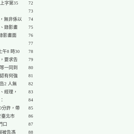
字第35

72

73

，無非係以

74

、錄影畫

75

錄影畫面

76

77

8 時30

78

，要求告

79

等一同到

80

認有何強

81

2 人無

82

、經理，

83

：

84

0分許，帶

85

於臺北市

86

門口

87

與被告馮

88
