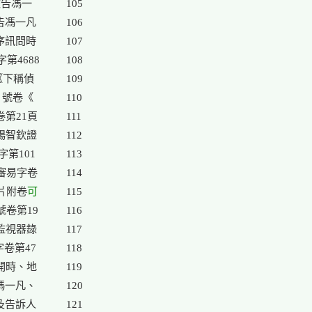
告馮一

105

告馮一凡

106

訊問時

107

第4688

108

下稱偵

109

 號卷《

110

卷第21頁

111

楊智欽證

112

第101

113

原審易字卷

114

照片附卷
可

115

卷第19

116

監視器錄

117

卷第47

118

開時、地

119

馮一凡、

120

及告訴人

121
