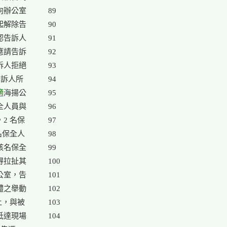
向辦公室

89

起解除告

90

認告訴人

91

應請告訴

92

訴人拒絕

93

訴人所

94

適
海揚公

95

全人員與

96

 名保

97

名保全人

98

該名保全

99

得拉扯其

100

公室，告

101

體之舉動

102

上，與被

103

抵達現場

104
