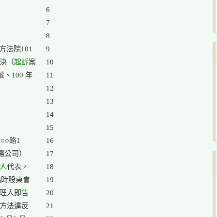
6

7

8

院101

9

判決（
起訴
案

10

100 年

11

12

13

14

15

○路1

16

揚公司）

17

人
代表，

18

臨時股東會

19

經理人即
告

20

方法違反

21
