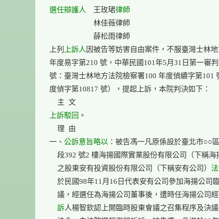
選任
辯護人
　王玫珺
律師
　　　　　　林佳薇律師

　　　　　　薛松雨律師

上列
上訴人
因被告等妨害自由案件，不服臺灣士林地方法
年度易字第210 號，中華民國101年5月31日第一審
號：臺灣士林地方法院檢察署100 年度偵續字第101 號、
度偵字第10817 號），提起上訴，本院判決如下：

上訴駁回
。

    理  由

一、
公訴意旨
略以
：被告馮一凡原係設於臺北市○○區○
    段392 號2 樓海揚國際實業股份有限公司（下稱海
    之股東安有投資股份有限公司（下稱安有公司）
法
    於民國98年11月16日代表安有公司參加海揚公司
    議，經選任為海揚公司董事後，遭時任海揚公司
    訴
人楊智欽認上開臨時股東會議之召集程序及決議