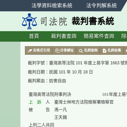
跳
法學資料檢索系統
法令判解系統
至
主
裁判書系統
要
內
容
首頁
裁判書查詢
簡易案件查詢
除
:::
去格式引用
分享網址
名詞查詢
名詞收集
裁判字號：
臺灣高等法院 101 年度上易字第 1663 
裁判日期：
民國 101 年 10 月 18 日
裁判案由：
妨害自由
上　訴
　人　臺灣士林地方法院檢察署檢察官

被　　　告　馮一凡

　　　　　　王天錫
