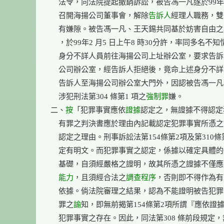
    法令，向法院提起撤銷訴訟，被告馮一凡遂於99年2 
    召開海揚公司董事會，解除
告訴人
經理人職務，雙
    有嫌隙。被告馮一凡、王天錫共同基於妨害自由之
    ，於99年2 月5 日上午8 時30分許，率同多名不知
    身分不詳人員前往海揚公司上址辦公室，要求告訴
    公司辦公室，經告訴人拒絕後，竟命上述身分不詳
    告訴人至海揚公司辦公室大門外，因認被告馮一凡
    涉犯刑法第304 條第1 項之
強制罪
嫌。

二、
按
「犯罪事實應依
證據
認定之，無證據不得認定
    有罪之判決書應於理由內記載認定犯罪事實所憑之
    認定之理由。刑事訴訟法第154條第2項及第310條
    定有明文。而犯罪事實之認定，係據以確定具體的
    基礎，自須經嚴格之證明，故其所憑之證據不僅
    能力
，且須經合法之
調查程序
，否則即不得作為有
    依據。倘法院審理之結果，認為不能證明被告犯罪
    罪之
諭
知，即無前揭第154條第2項所謂『應依證據
    犯罪事實之存在。因此，同法第308 條前段規定，