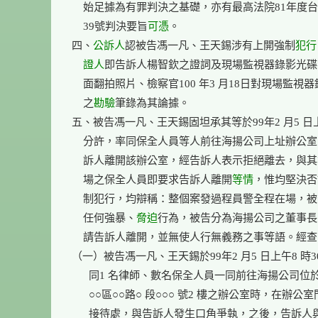
    始足據為有罪判決之基礎，亦有最高法院81年度台上
    39號判決要旨
可憑
。

四、
公訴人
認被告馮一凡、王天錫涉有上開強制
犯行
證人
即告訴人楊智欽之證詞及現場監視器錄影光碟
    面翻拍照片、檢察官100 年3 月18日對現場監視器
    之
勘驗
筆錄為其論據。

五、被告馮一凡、王天錫固坦承其等於99年2 月5 日上午
    分許，率同保全人員等人前往海揚公司上址辦公室
    訴人離開該辦公室，經告訴人表示拒絕離去，與其
    場之保全人員即要求告訴人離開
等情
，惟均堅決否
    制犯行，均辯稱：整個案發過程員警全程在場，被告
    任何強暴、
脅迫
行為，被告分為海揚公司之董事長
    請告訴人離開，並無使人行無義務之事等語。經查
（一）被告馮一凡、王天錫於99年2 月5 日上午8 時3
      同1 名律師、數名保全人員一同前往海揚公司位
      ○○區○○路○ 段○○○ 號2 樓之辦公室時，在辦公室
      接待處，與告訴人發生口角爭執，之後，告訴人