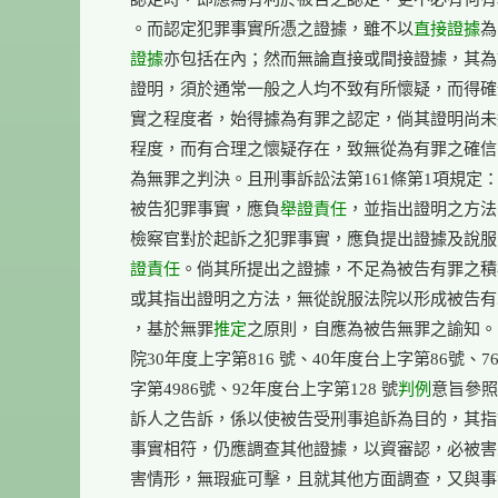
    。而認定犯罪事實所憑之證據，雖不以
直接證據
為
    證據
亦包括在內；然而無論直接或間接證據，其為
    證明，須於通常一般之人均不致有所懷疑，而得確
    實之程度者，始得據為有罪之認定，倘其證明尚未
    程度，而有合理之懷疑存在，致無從為有罪之確信
    為無罪之判決。且刑事訴訟法第161條第1項規定：
    被告犯罪事實，應負
舉證責任
，並指出證明之方法
    檢察官對於起訴之犯罪事實，應負提出證據及說
    證責任
。倘其所提出之證據，不足為被告有罪之積
    或其指出證明之方法，無從說服法院以形成被告
    ，基於無罪
推定
之原則，自應為被告無罪之諭知。
    院30年度上字第816 號、40年度台上字第86號、7
    字第4986號、92年度台上字第128 號
判例
意旨參照
    訴人之告訴，係以使被告受刑事追訴為目的，其指
    事實相符，仍應調查其他證據，以資審認，必被害
    害情形，無瑕疵可擊，且就其他方面調查，又與事