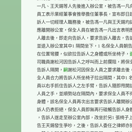
      一凡、王天錫等人先後進入辦公室，被告馮一凡
      員工表示業經董事會推舉擔任董事長，宣布即日
      訴人一切經理人職務後，被告馮一凡與王天錫均
      應離開辦公室，保全人員在被告馮一凡出言表明
      人離去後，即走向告訴人，要求告訴人離去，告
      並退入辦公室其中1 隔間坐下，1 名保全人員朝告
      在位置彎腰，似欲拉告訴人之身體或所坐椅子，
      司職員謝松河因告訴人之呼叫而上前攔阻，將保
      告訴人隔開，
嗣
謝松河因保全人員之要求離去後，2
      全人員合力將告訴人所坐椅子拉出隔間，其中1 
      員以右手抓住告訴人之左手臂，告訴人隨即甩開
      人員之手，並順勢站在隔間內，要求保全人員不
      身體，該名保全人員再次出言要求告訴人離開辦
      訴人仍表拒絕，保全人員即無再行碰觸告訴人身
      ，告訴人遂走至辦公室內部，改坐於另1 張椅子
      告王天錫發生爭吵，之後，告訴人委任之律師亦