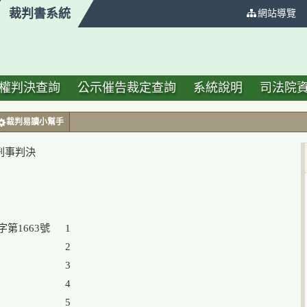
裁判書系統
:::
網站導覽
權判決查詢
公示催告裁定查詢
系統說明
司法院
裁判易讀小幫手
號刑事判決
1

2

3

4

5
