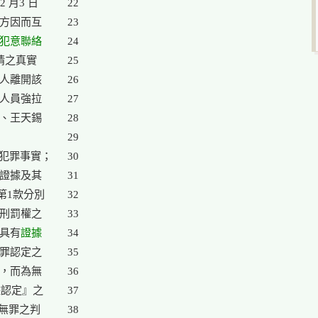
月3 日

22

方因而互

23

犯意聯絡
24

情之真實

25

人離開該

26

人員強拉

27

、王天錫

28

29

犯罪事實；

30

證據及其

31

第1款分別

32

刑罰權之

33

應具有
證據

34

罪認定之

35

，而為無

36

認定』之

37

無罪之判

38
