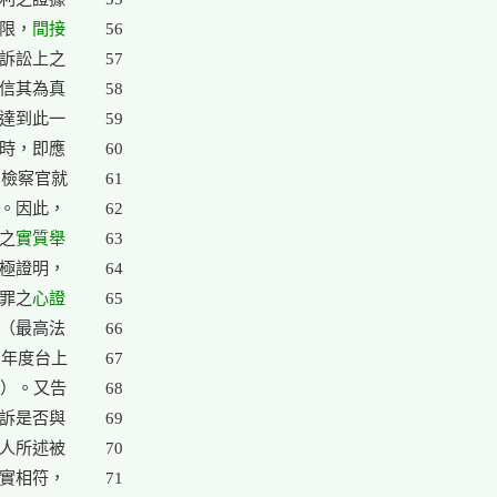
限，
間接

56

訴訟上之

57

信其為真

58

達到此一

59

時，即應

60

檢察官就

61

。因此，

62

服之
實質舉

63

極證明，

64

有罪之
心證
65

（最高法

66

6年度台上

67

）。又告

68

訴是否與

69

人所述被

70

實相符，

71
