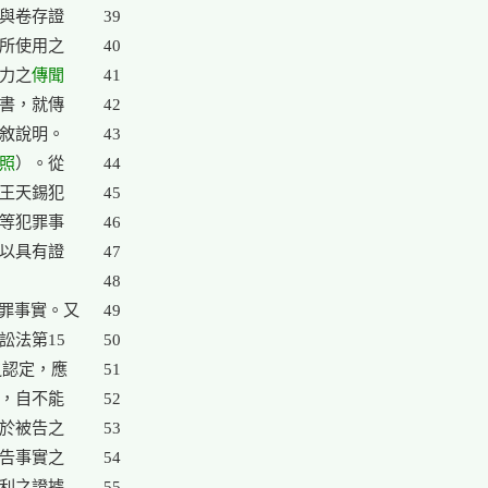
與卷存證

39

所使用之

40

能力之
傳聞

41

書，就傳

42

敘說明。

43

照
）。從

44

王天錫犯

45

等犯罪事

46

以具有證

47

48

罪事實。又

49

法第15

50

之認定，應

51

，自不能

52

於被告之

53

告事實之

54

利之證據

55
