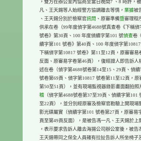
      ，雙方在辦公室內協商至當日晚間7 、8 時許，被
      凡、王天錫等人始經警方協調離去等情，
業據
被
      、王天錫分別於檢察官
訊問
、原審準備
暨
審理程序
      供承在卷（99年度偵字第4688號真查卷《下稱偵字
      號卷》第30頁、100 年度偵續字第101 號
偵查
卷《
      續字第101 號卷》第40頁、100 年度偵字第10817
      下稱偵字第10817 號卷》第11至12頁，原審審易
      反面、原審易字卷第46頁），復經證人即告訴人
      述在卷（偵字第4688號卷第14至15、29頁、偵續字
      號卷第69頁、偵字第10817 號卷第11至12頁，
      第50至51頁），並有現場監視器錄影畫面翻拍
      稽
（偵字第4688號卷第37至39頁、偵續字第101 號
      至22頁），並分別經原審及檢察官勘驗上開現場
      影光碟屬實（偵續字第101 號卷第27頁，原審易字
      頁至第49頁反面），是被告馮一凡、王天錫於上
      ，表示要求告訴人離去海揚公司辦公室後，被告
      王天錫帶同之保全人員確有拉扯告訴人所坐椅子