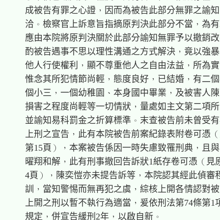
    成被告有罪之心證，因而為被告此部分無罪之諭知
    洽。檢察官上訴意旨指摘原判決此部分不當，為有
    應由本院將原判決關於此部分諭知無罪予以撤銷改
    酌被告遇事不思以理性溝通之方式解決，竟以強暴
    他人行使權利，顯不尊重他人之自由法益，所為實
    惟念其所犯情節尚輕，態度良好，已結婚，有二個
    個小三，一個幼稚園、本身國中畢業，及被害人陳
    損害之程度尚輕等一切情狀，量處如主文第二項所
    並諭知易科罰金之折算標準。末查被告前未曾受有
    上刑之宣告，此有本院被告前案紀錄表附卷可憑（
    第15頁），本案被告係因一時失慮致罹刑典，且與
    曜翔和解，此有刑事撤回告訴狀1紙存卷可憑（見原
    4頁），陳奕愷亦未提告訴等，本院認其經此偵審程
    訓，當知警惕而無再犯之虞，綜核上開各情認對被
    上開之刑以暫不執行為適當，爰依刑法第74條第1項
    規定，併宣告緩刑2年，以啟自新。
