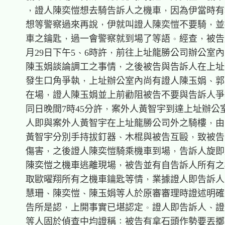
    ，證人陳奕愷想去騎告訴人之機車，因為伊當時有
    想等警察過來再說，伊就叫證人陳奕愷不要騎，並
    車之鑰匙，過一會警察就到場了等語。經查，被告於1
    月29日下午5、6時許，前往上址龍勝公司辦公室內
    陳玉娟談論調工之事情，之後被告與告訴人在上址
    發生口角爭執，上址辦公室內尚有證人陳玉娟、郭
    在場，證人陳玉娟並上前勸阻被告不要與告訴人爭
    同日晚間7時45分許，案外人黃智宇到達上址辦公
    人即與案外人黃智宇在上址龍勝公司外之騎樓，由
    黃智宇分別手持拔釘器、木棍與被告互毆，致被告
    傷害，之後證人陳奕愷騎乘機車到場，告訴人旋即
    陳奕愷之機車逃離現場，被告並有自告訴人所有之
    取歐曜翔所有之機車鑰匙等情，業據證人即告訴人
    慧珊、陳奕愷、陳玉娟等人於原審審理時證述明確
    告所是認，上開事實已堪認定。證人即告訴人、證
    等人固於偵查中均證稱：被告有拿石頭作勢要丟擲