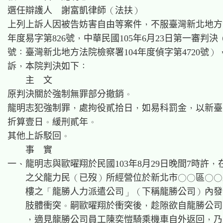
選任辯護人　謝富凱律師（法扶）

上列上訴人因被告妨害自由等案件，不服臺灣新北地方法院
年度易字第826號，中華民國105年6月23日第一審判決
號：臺灣新北地方法院檢察署104年度偵字第4720號）
訴，本院判決如下：

    主  文

原判決關於強制無罪部分撤銷。

龍明志犯強制罪，處拘役貳拾日，如易科罰金，以新臺
折算壹日。緩刑貳年。

其他上訴駁回。

    事  實

一、龍明志與歐曜翔於民國103年8月29日晚間7時許，
    之父龍力民（已歿）所經營位於新北市○○區○○
    樓之「龍勝人力派遣公司」（下稱龍勝公司）內發
    肢體衝突。嗣歐曜翔於衝突後，趁隙欲自龍勝公司
    ，適見龍勝公司員工陳奕愷騎乘機車自外返回，乃