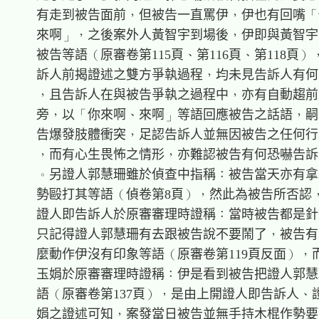
    有走到被告面前，但被告一直罵伊，伊也有回嘴「
    來啊」，之後案外人黃智宇到場後，伊即與黃智宇
    被告等語（原審卷第115頁、第116頁、第118頁）
    訴人前揭證述之雙方爭執過程，均未見告訴人有何
    ，且告訴人在與被告爭執之過程中，亦有自動趨前
    旁，以「你來啊、來啊」等語回應被告之話語，嗣
    告爆發肢體衝突，足認告訴人並無因被告之任何行
    ，而有心生畏怖之情形，亦難認被告有何恐嚇告訴
    。另證人郭慧珊雖於偵查中指稱：被告當天亦有拿
    勢毆打其等語（偵卷第8頁），然此為被告所否認，
    證人即告訴人於原審審理時證稱：當時被告都是針
    只記得證人郭慧珊有去跟被告說不要鬧了，被告有
    麼動作伊沒有印象等語（原審卷第119頁反面），
    玉娟於原審審理時證稱：伊是看到被告把證人郭慧
    語（原審卷第137頁），是由上開證人即告訴人、
    娟之證述可知，案發當日被告並無手持木棍作勢要