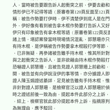
    人，當時被告要跟告訴人起衝突之前，伊要去勸和
    情形伊已不記得等語（原審卷第120頁反面至121頁
    稱：被告作勢要打伊時，伊不清楚伊到底人是在門
    外，伊好像有看到被告拿木棍作勢要打告訴人又好
    伊只有印象被告有拿木棍等語（原審卷第122頁反
    諸上情，堪認案發當時現場情況混亂，郭慧珊亦只
    有持木棍，是伊稱被告作勢要拿木棍毆打伊等節，
    ，已非無疑。再參諸被告雖手持木棍，惟其所針對
    與之起衝突之告訴人，並非欲藉由持木棍作勢毆打
    恐嚇證人郭慧珊，且被告見證人郭慧珊上前勸和，
    開，被告並有向伊說沒伊的事等情，亦分據證人即
    證人陳玉娟證述綦詳，足見被告雖有手持木棍，惟
    非針對證人郭慧珊。是檢察官泛以證人郭慧珊於偵
    時之證述前後一致為由，提起本件此部分之上訴，
    。綜上，檢察官就此部分提起本件上訴，指摘原判
    為無理由，應予駁回。
