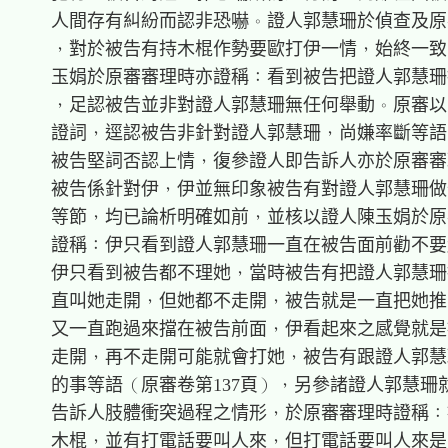
    人間存有糾紛而認非恐嚇。證人郭慧珊於偵查及原
    ，對於被告有持木棍作勢要歐打伊一情，始終一致
    玉娟於原審審理時亦證稱：看到被告把證人郭慧珊
    ，足認被告並非對證人郭慧珊無任何舉動。原審以
    證詞，逕認被告非針對證人郭慧珊，尚嫌率斷等語
    被告堅詞否認上情，復參證人即告訴人亦於原審審
    被告係針對伊，伊並無印象被告有對證人郭慧珊做
    等節，均已論析明確如前，並核以證人陳玉娟於原
    證稱：伊只看到證人郭慧珊一直在被告面前勸不要
    伊只看到被告都不理她，當時被告有把證人郭慧珊
    直叫她走開，但她都不走開，被告就是一直把她推
    又一直跑過來擋在被告前面，伊看起來之感覺就是
    走開，再不走開可能就會打她，被告有跟證人郭慧
    的事等語（原審卷第137頁），另參諸證人郭慧珊
    告訴人肢體衝突過程之情形，於原審審理時證稱：
    木棍，並有打電話要叫人來，但打電話要叫人來是