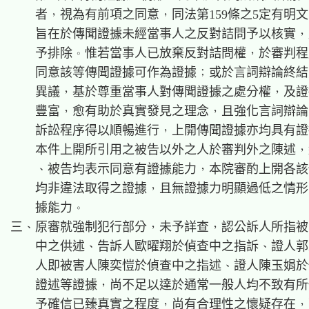
    者，視為有前項之同意，同法第159條之5定有明文
    旨在於傳聞證據未經當事人之反對詰問予以核實，
    予排除。惟若當事人已放棄反對詰問權，於審判程
    同意該等傳聞證據可作為證據；或於言詞辯論終結
    異議，基於尊重當事人對傳聞證據之處分權，及證
    豐富，愈有助於真實發見之理念，且強化言詞辯論
    訴訟程序得以順暢進行，上開傳聞證據亦均具有證
    本件上開所引用之被告以外之人於審判外之陳述，
    、被告均表示同意有證據能力，本院審酌上開各該
    均非違法取得之證據，且無證據力明顯過低之情形
    據能力。

三、原審就強制犯行部分，未予詳查，認公訴人所指被
    中之供述、告訴人歐曜翔於偵查中之指訴、證人郭
    人即被害人陳奕愷於偵查中之指述、證人陳玉娟於
    證述等證據，尚不足以達於通常一般人均不致有所
    予確信已臻真實之程度，尚有合理性之懷疑存在，