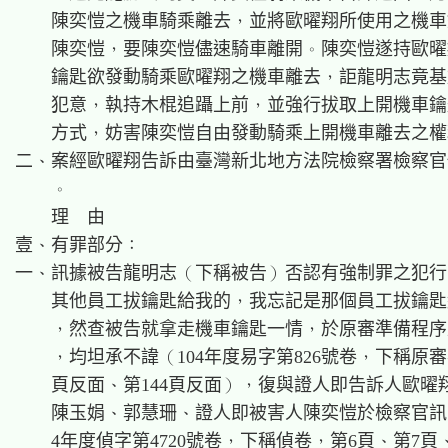
    陳奕愷之機車騎乘離去，並將歐曜翔所使用之機車
    陳奕愷，要陳奕愷儘速騎車離開。陳奕愷遂持歐曜
    鑰匙欲發動騎乘歐曜翔之機車離去，詎龍明志竟基
    犯意，執持木棍追躡上前，並強行拔取上開機車鑰
    方式，妨害陳奕愷自由發動騎乘上開機車離去之權
二、案經歐曜翔告訴由臺灣新北地方法院檢察署檢察官
    。

    理  由

壹、有罪部分：

一、訊據被告龍明志（下稱被告）否認有強制罪之犯行
    其他員工拔鑰匙給我的，我忘記是那個員工拔鑰匙
    ，然查被告就拿走機車鑰匙一情，於原審準備程序
    ，均坦承不諱（104年度易字第826號卷，下稱原審卷
    頁反面、第144頁反面），復與證人即告訴人歐曜
    陳玉娟、郭慧珊、證人即被害人陳奕愷於檢察官訊問
    4年度偵字第4720號卷，下稱偵卷，第6頁、第7頁、