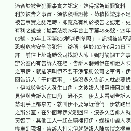
    適合於被告犯罪事實之認定，始得採為斷罪資料；
    利於被告之事實，須依積極證據，苟積極證據不足
    被告事實之認定時，即應為有利於被告之認定，更
    有利之證據（最高法院76年台上字第4986號、29年
    05號、30年上字第816號判例參照）。訊據被告堅
    恐嚇危害安全等犯行，辯稱：伊於103年8月29日下午
    許，前往上址龍勝公司找證人陳玉娟討論調工之事
    辦公室內有告訴人在場，告訴人聽到伊在和證人陳
    之事情，就插嘴叫伊不要干涉龍勝公司之事情，伊
    回告訴人「干你屁事」，過沒多久告訴人就說要找
    ，伊就與告訴人發生口角，之後證人郭慧珊回到龍
    見伊與告訴人在口角，過不久，伊太太看到告訴人
    慧珊手上都拿刀，就叫伊不要靠近他們，伊就跑出
    之辦公室，在外面等伊父親回來，沒多久告訴人就
    黃智宇、其他工人一起在騎樓打伊，過程中證人陳
    機車到現場，告訴人打完伊就騎證人陳奕愷之機車