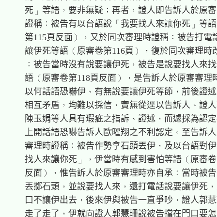
    死」等語，要非無疑；再者，證人即告訴人於原審
    證稱：被告有以台語說「我要找人來讓你死」等語
    第115頁反面），又於同次審理時證稱：被告打電
    讓伊死等語（原審卷第116頁），復於同次審理時
    ：被告當時沒有說要讓伊死，被告是說要找人來找
    語（原審卷第118頁反面），是告訴人於原審審理
    以何話語恐嚇伊、有無說要讓伊死等節，前後證述
    相互矛盾，均難以採信，實無從逕以告訴人、證人
    陳玉娟等人具有瑕疵之指訴、證述，而遽採為認定
    上開話語恐嚇告訴人歐曜翔之不利認定。至告訴人
    審理時證稱：被告作勢拿石頭丟伊，及以台語對伊
    找人來讓你死」，伊當時有感到害怕等語（原審卷第
    反面），惟告訴人於原審審理時亦自承：當時被告
    丟擲石頭，並說要找人來，還打電話說要讓伊死，
    口不讓伊出去，後來伊與被告一直爭吵，證人郭慧
    走了走了，伊就向證人郭慧珊說被告擋在門口要怎