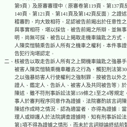
    第9頁）及原審審理中（原審卷第119頁、第137頁
    140頁、第121頁、第141頁及第142頁反面）之證
    稽審酌，均大致相符，足認被告前揭出於任意性之
    與事實相符，堪以採信。被告前揭之所辯，並無事
    明，尚無可採，被告以上揭取走機車鑰匙之方式，
    人陳奕愷騎乘告訴人所有之機車之權利，本件事證
    告犯行洵堪認定。

二、核被告以取走告訴人所有之上開機車鑰匙之強暴手
    被害人陳奕愷騎乘機車離去之行為，觸犯刑法第304
    之以強暴妨害人行使權利之強制罪。按被告以外之
    證人、鑑定人、告訴人、被害人及共同被告等）於
    陳述，雖不符刑事訴訟法第159條之1至之4等規定
    事人於審判程序同意作為證據，法院審酌該言詞陳
    陳述作成時之情況，認為適當者，亦得為證據；當
    理人或辯護人於法院調查證據時，知有刑事訴訟法第
    第1項不得為證據之情形，而未於言詞辯論終結前聲