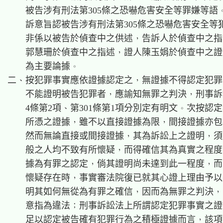
    被告涉有刑法第305條之恐嚇危害安全等罪嫌等語
    訴意旨認被告涉有刑法第305條之恐嚇危害安全等
    非係以被告於偵查中之供述，告訴人於偵查中之指
    郭慧珊於偵查中之指述，證人陳玉娟於偵查中之證
    為主要論據。

二、按犯罪事實應依證據認定之，無證據不得認定犯罪
    不能證明被告犯罪者，應諭知無罪之判決，刑事訴訟
    4條第2項、第301條第1項分別定有明文。次按認定
    所憑之證據，雖不以直接證據為限，間接證據亦包
    然而無論直接或間接證據，其為訴訟上之證明，須
    般之人均不致有所懷疑，而得確信其為真實之程度
    據為有罪之認定，倘其證明尚未達到此一程度，而
    懷疑存在時，事實審法院復已就其心證上理由予以
    明其如何無從為有罪之確信，因而為無罪之判決，
    意指為違法；刑事訴訟法上所謂認定犯罪事實之證
    足以認定被告確有犯罪行為之積極證據而言，該項