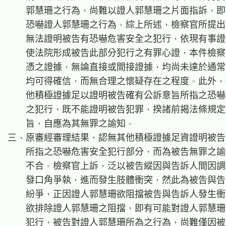
    郭慧珊之行為，尚難以證人郭慧珊之片面指訴，即
    恐嚇證人郭慧珊之行為。綜上所述，檢察官所提出
    無法證明被告有恐嚇危害安全之犯行，依現有事證
    使法院形成被告此部分犯行之有罪心證，本件檢察
    憑之證據，無論直接或間接證據，均尚未達於通常
    均可得確信，而無合理之懷疑存在之程度。此外，
    他積極證據足以證明被告確有公訴意旨所指之恐嚇
    之犯行，既不能證明被告犯罪，揆諸前揭法條規定
    旨，自應為其無罪之諭知。

三、原審經審理結果，認無其他積極證據足資證明被告
    所指之恐嚇危害安全犯行部分，而為被告無罪之諭
    不合。檢察官上訴，泛以被告縱因與告訴人間因調
    發口角爭執，進而發生肢體衝突，然此為被告與告
    紛爭，正因證人郭慧珊欲阻擋被告與告訴人發生衝
    欲排除證人郭慧珊之阻擋，即有可能對證人郭慧珊
    犯行，被告對證人郭慧珊所為之行為，尚難僅因被