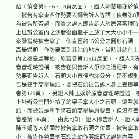
    語（偵卷第5、6、18頁反面），證人郭慧珊亦於偵
    ：被告有拿東西作勢要丟擲告訴人等語（偵卷第8頁
    為被告所否認，而質之證人即告訴人於原審審理時
    上址辦公室內之沙發後面櫃子上放了大大小小不一
    案發當時被告拿了一個直徑約15公分之圓形石頭，
    高舉過頭，作勢要丟到其站的地方，當時其站在上
    內之櫃臺處等語（原審卷第115頁反面），證人郭
    審審理時證稱：被告在與告訴人爭吵之過程中，有
    勢要砸告訴人，石頭大小直徑約30公分，是不規則
    告是雙手高舉過頭，要把石頭往告訴人身上丟擲等
    卷第120頁），另證人陳玉娟於原審審理時證述：
    上址辦公室門外撿了約渠手掌大小之石頭，遠看就
    頭，而被告是單手將石頭高舉過肩要丟，但沒有丟
    審卷第136頁），由此可知，證人即告訴人、證人
    陳玉娟等人就關於被告拿取石頭之位置、被告拿取
    小、被告作勢丟擲石頭之動作等細節之證述內容，