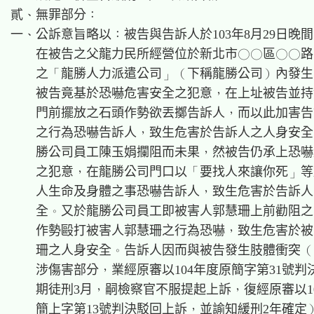
貳、無罪部分：

一、公訴意旨略以：被告與告訴人於103年8月29日晚間
    在被告之父龍力民所經營位於新北市○○區○○路
    之「龍勝人力派遣公司」（下稱龍勝公司）內發生
    被告竟基於恐嚇危害安全之犯意，在上址被告並持
    門前擺放之石頭作勢欲丟擲告訴人，而以此加害告
    之行為恐嚇告訴人，致生危害於告訴人之人身安全
    勝公司員工陳玉娟攔阻而未果，然被告仍承上恐嚇
    之犯意，在龍勝公司門口以「要找人來讓你死」等
    人生命及身體之事恐嚇告訴人，致生危害於告訴人
    全。又於龍勝公司員工即被害人郭慧珊上前勸阻之
    作勢毆打被害人郭慧珊之行為恐嚇，致生危害於被
    珊之人身安全。告訴人因而與被告發生肢體衝突（
    涉傷害部分，業經原審以104年度原簡字第31號判
    期徒刑3月，嗣檢察官不服提起上訴，復經原審以10
    簡上字第13號判決駁回上訴，並諭知緩刑2年確定