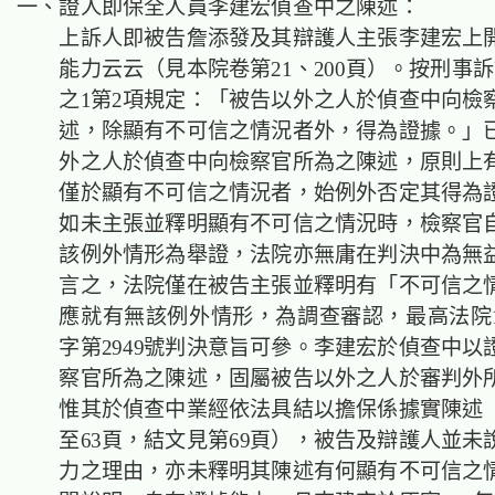
一、證人即保全人員李建宏偵查中之陳述：
上訴人即被告詹添發及其辯護人主張李建宏上
能力云云（見本院卷第21、200頁）。按刑事訴
之1第2項規定：「被告以外之人於偵查中向檢
述，除顯有不可信之情況者外，得為證據。」
外之人於偵查中向檢察官所為之陳述，原則上
僅於顯有不可信之情況者，始例外否定其得為
如未主張並釋明顯有不可信之情況時，檢察官
該例外情形為舉證，法院亦無庸在判決中為無
言之，法院僅在被告主張並釋明有「不可信之
應就有無該例外情形，為調查審認，最高法院1
字第2949號判決意旨可參。李建宏於偵查中以
察官所為之陳述，固屬被告以外之人於審判外
惟其於偵查中業經依法具結以擔保係據實陳述（
至63頁，結文見第69頁），被告及辯護人並未
力之理由，亦未釋明其陳述有何顯有不可信之