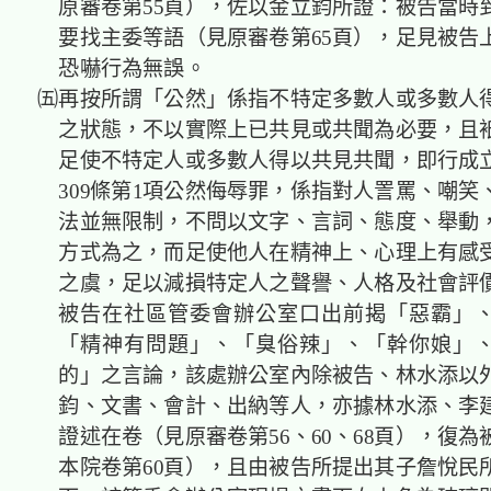
原審卷第55頁），佐以金立鈞所證：被告當時
要找主委等語（見原審卷第65頁），足見被告
恐嚇行為無誤。
㈤再按所謂「公然」係指不特定多數人或多數人
之狀態，不以實際上已共見或共聞為必要，且
足使不特定人或多數人得以共見共聞，即行成
309條第1項公然侮辱罪，係指對人詈罵、嘲笑
法並無限制，不問以文字、言詞、態度、舉動
方式為之，而足使他人在精神上、心理上有感
之虞，足以減損特定人之聲譽、人格及社會評
被告在社區管委會辦公室口出前揭「惡霸」
「精神有問題」、「臭俗辣」、「幹你娘」
的」之言論，該處辦公室內除被告、林水添以
鈞、文書、會計、出納等人，亦據林水添、李
證述在卷（見原審卷第56、60、68頁），復
本院卷第60頁），且由被告所提出其子詹悅民