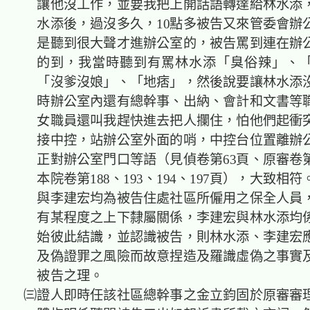
讓他沒工作，並要我把上開話語轉達給林水添
水添後，過沒多久，10點多被告又來管委會辦
是聽到很大聲才進辦公室的，被告罵到連在辦
的到，我當時聽到有罵林水添「臭俗辣」、
「沒爹沒娘」、「地痞」，然後說要讓林水添
時辦公室內還有總幹事、出納、會計和文書等
女職員還叫我趕快進去把人攔住，怕他們起衝
接中控，站辦公室外面的哨，中控台位置離辦
正對辦公室門口等語（見偵卷第63頁、原審卷第
本院卷第188、193、194、197頁），大致相
與李建宏均為被告住處社區所僱用之保全人員
有某程度之上下隸屬關係，李建宏與林水添均
始彼此結識，並認識被告，則林水添、李建宏
及偽證罪之風險而故意捏造及羅識虛偽之事實
被告之理。
㈢證人即時任該社區總幹事之金立鈞固於原審審