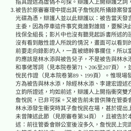
指其證述為虛偽不可採。辯護人上開辯護之詞
⒊被告於原審審理中提出其子詹悅民所攝錄案發
光碟為憑，辯護人並以此辯護以：被告當天發
主委，因為停車這件事究竟誰對誰錯，要解決
找保全組長；影片中也沒有聽見起訴書所述的
沒有看到敵性證人所說的情況，畫面可以看到
前要走向錄影的人，一直被總幹事攔住，所以
的應該是林水添與被告兒子，不是被告與林水
和事佬等詞（見本院卷第71、206至207頁）
悅民作證（見本院卷第89、199頁）。惟現場
方為被告與林水添，除經林水添、李建宏證述
立鈞所證述，均如前述，辯護人上開指衝突雙
詹悅民，已非可採。又被告前未曾供陳在管委
林水添發生衝突時其子詹悅民在場，甚於提出
未曾陳述此節（見原審卷第34頁），且被告於
述：前往管委會辦公室後沒多久，詹悅民上完