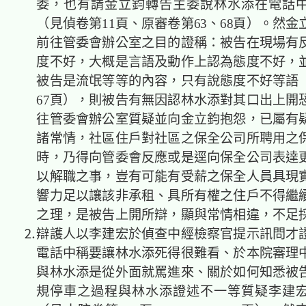
委，也有請金立鈞轉告主委說林水添在電話
（見偵卷第11頁、原審卷第63、68頁）。然
前往管委會辦公室之目的證稱：被告在現場有
度不好，大概是言語及動作上認為態度不好，
被告是流氓等等的內容，只有說態度不好等語
67頁），則被告有無因認林水添對其口出上開
往管委會辦公室質疑並向金立鈞抱怨，已屬有
諸常情，社區住戶對社區之保全公司所聘用之
時，乃得向管委會反應或是逕向保全公司表達
以解職之事，豈有可能有受薪之保全人員具現
響力足以讓該非承租、具所有權之住戶不得繼
之理，是被告上開所辯，顯與常情相違，不足
⒉辯護人以李建宏於偵查中經檢察官提示訊問才
電話中稱要讓林水添死得很難看、於本院審理
與林水添是從外面就罵進來、關於如何知悉被
規停車之過程與林水添證述不一等質疑李建