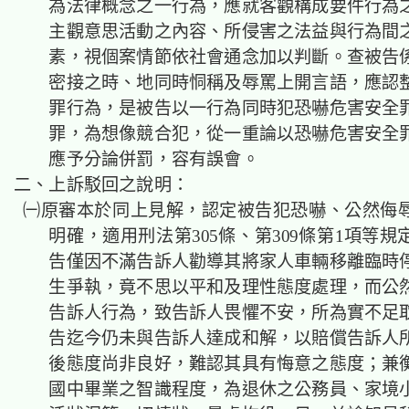
為法律概念之一行為，應就客觀構成要件行為
主觀意思活動之內容、所侵害之法益與行為間
素，視個案情節依社會通念加以判斷。查被告
密接之時、地同時恫稱及辱罵上開言語，應認
罪行為，是被告以一行為同時犯恐嚇危害安全
罪，為想像競合犯，從一重論以恐嚇危害安全
應予分論併罰，容有誤會。
二、上訴駁回之說明：
㈠原審本於同上見解，認定被告犯恐嚇、公然侮
明確，適用刑法第305條、第309條第1項等
告僅因不滿告訴人勸導其將家人車輛移離臨時
生爭執，竟不思以平和及理性態度處理，而公
告訴人行為，致告訴人畏懼不安，所為實不足
告迄今仍未與告訴人達成和解，以賠償告訴人
後態度尚非良好，難認其具有悔意之態度；兼
國中畢業之智識程度，為退休之公務員、家境