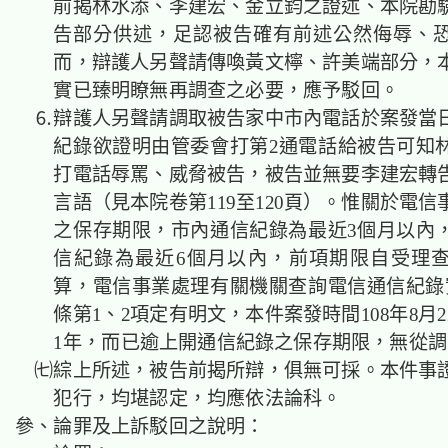
前揭林水添、李建宏、金立鈞之證述、本院勘
告部分供述，足認被告確有前述公然侮辱、
而，辯護人另聲請傳喚黃文檸、許美端部分，
實已臻明瞭無再調查之必要，應予駁回。
⒍辯護人另聲請調取被告家中市內電話於案發當
紀錄欲證明由管委會打第2通電話給被告可知
打電話辱罵、威脅被告，被告並無要李建宏轉
言語（見本院卷第119至120頁）。惟關於電
之保存期限，市內通信紀錄為最近3個月以內
信紀錄為最近6個月以內，前項期限自受理
算，電信事業處理有關機關查詢電信通信紀錄
條第1、2項定有明文，本件案發時間108年8月
1年，而已逾上開通信紀錄之保存期限，無從調
㈦綜上所述，被告前揭所辯，俱無可採。本件事
犯行，均堪認定，均應依法論科。
參、論罪及上訴駁回之說明：