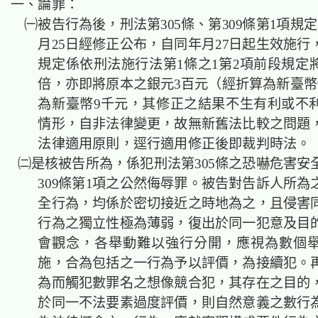
一、論罪：
㈠被告行為後，刑法第305條、第309條第1項規定固
月25日經修正公布，自同年月27日起生效施行
規定係依刑法施行法第1條之1第2項前段規定將
倍，亦即將原本之銀元3百元（經折算為新臺幣
為新臺幣9千元，其修正之結果不生有利或不
情形，自非法律變更，故無新舊法比較之問題
法律適用原則，逕行適用修正後即裁判時法。
㈡是核被告所為，係犯刑法第305條之恐嚇危害安
309條第1項之公然侮辱罪。被告對告訴人所為
全行為，均係於密切接近之時地為之，且侵害
行為之獨立性極為薄弱，復出於同一犯意及目
會觀念，各舉動難以強行分開，應視為數個
施，合為包括之一行為予以評價，為接續犯。
為而觸犯數罪名之想像競合犯，其存在之目的
於同一不法要素過度評價，則自然意義之數行