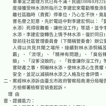
車事宜之處理方式已有不滿。民國108年8月2
度接獲受林水添所指示之李建宏來電勸導詹添
離社區臨時（貴賓）停車位，乃心生不快，竟
害名譽之犯意，先於電話中對李建宏恫以：「
水添）死得很難看、讓他沒工作」等語，並令
水添，李建宏旋轉告上情予林水添，復於同日1
發前往社區管理委員會（下簡稱管委會）辦公
人得以共見共聞之場所，接續對林水添恫稱
霸」、「流氓」、「精神有問題」、「臭俗
娘」、「沒爹沒娘的」、「我會讓你沒工作」
害財產之事，恫嚇林水添，使林水添心生畏懼
安全，並足以減損林水添之人格及社會評價。
二、案經林水添訴由臺北市政府警察局南港分局報
方檢察署檢察官偵查起訴。
理 由
壹、證據能力：