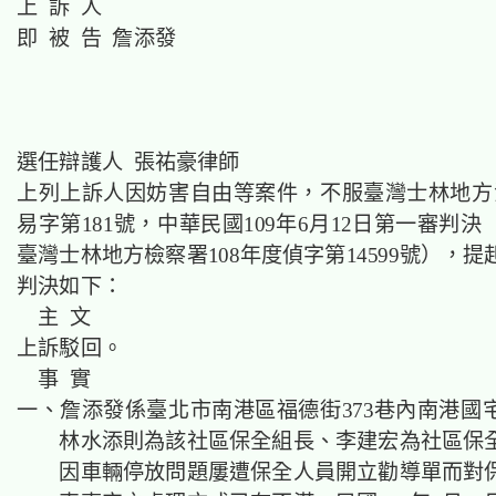
上 訴 人
即 被 告 詹添發
選任辯護人 張祐豪律師
上列上訴人因妨害自由等案件，不服臺灣士林地方法
易字第181號，中華民國109年6月12日第一審判
臺灣士林地方檢察署108年度偵字第14599號），
判決如下：
主 文
上訴駁回。
事 實
一、詹添發係臺北市南港區福德街373巷內南港國
林水添則為該社區保全組長、李建宏為社區保
因車輛停放問題屢遭保全人員開立勸導單而對