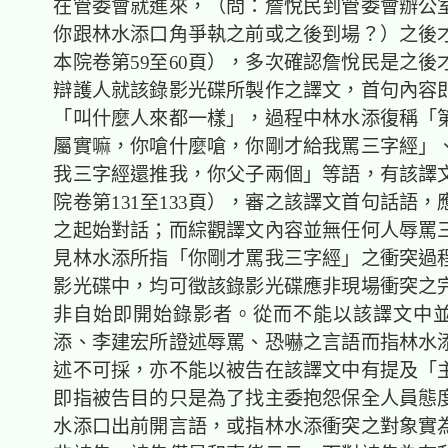
在管委會就進來，（問：詹悅民到管委會辦公
你跟林水添口角爭執之前或之後到場？）之後
本院卷第59至60頁），多次確認詹悅民是之後
辯護人就該錄影光碟所製作之譯文，首句內容
「叫什麼人來都一樣」，過程中林水添復稱「
屬實嘛，你嗆什麼嗆，你剛才給我罵三字經」
我三字經還推我，你父子兩個」等語，有該譯
院卷第131至133頁），審之該譯文首句話語
之起始對話；而綜觀譯文內容並無任何人辱罵
見林水添所指「你剛才罵我三字經」之衝突過
影光碟中，均可徵該錄影光碟應非現場衝突之
非自始即開始錄影者。從而不能以該譯文中
添、李建宏所證述辱罵、恐嚇之言語而指林水
述不可採，亦不能以被告在該譯文中有提及「
即指被告目的只是為了找主委抱怨保全人員態
水添口出前開言語，或指林水添衝突之對象實