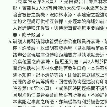
（見本院卷第203頁），是由被告自陳與林
形，實難見2人間有何深仇大怨使林水添有故
陷害被告之動機，況除林水添、李建宏之證述
立鈞之證詞可供相互參採，亦經本院詳述如前
人聲請傳喚江俊賢，與待證事實亦無重要關係
要，應予駁回。
⒌辯護人再聲請傳喚管委會辦公室職員許素珠、
檸、許美端，以證明案發過程（見本院卷第89
該辦公室現場座位傳喚距離雙方爭執地點最近
公桌位置之許素珠、陸冠玉到庭，其2人對於
問題包括被告與林水添是否發生口角、本件案
述不知道、記不清楚等語，即便於當庭播放上
光碟內容令其等辨識、回憶後仍均證述沒有印
院卷第170至185頁），或係因時間經過而不
因現均仍任職管委會而覺得有所為難，不願詳
本案認定事實之所憑，亦無從為有利於被告之