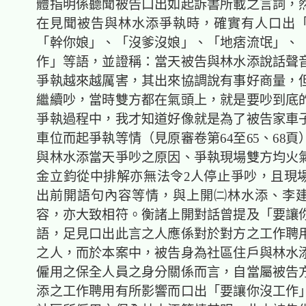
體指明係聽聞被告口出如起訴書所載之言詞，
在見聞被告與林水添爭執時，確實有人口出
「幹你娘」、「沒爹沒娘」、「地痞流氓」、
作」等語，並證稱：當天被告與林水添說話聲
爭執越來越厲害，其出來協調說有事好商量，
繼續吵，當時雙方都在氣頭上，就是要吵到底
爭執過程中，我才知道好像就是為了被告家車
車位而起爭執等情（見原審卷第64至65、68
與林水添當天爭吵之原因、爭執現場雙方均火
金立鈞從中排解亦無法令2人停止爭吵，且現
出前開語句內容等情，與上開㈡林水添、李
容，亦大致相符。衡諸上開對話曾提及「要讓
語，足見口出此言之人應係對於對方之工作聘
之人，而於本案中，被告身為社區住戶與林水
僱用之保全人員之身分關係而言，自當屬被告
添之工作聘用有所影響而口出「要讓你沒工作