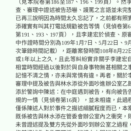
（見本院卷第186至187、196、199頁）。
查、審理中證述被告恐嚇、謾罵之言語並未完
已再三說明因為時間太久忘記了，之前都有照
添確實有叫其打電話規勸被告等情（見偵卷第6
第191、193、197頁），且李建宏於偵查、
中作證時間分別為109年1月7日、5月22日、9
次筆錄時間記載），距離案發時間108年8月2
或1年以上之久，且此等糾紛實非關乎李建宏
相當時間經過以後對於與自身事物無甚相關之
記憶不清之情，亦未與常情有違。再者，關於
審理中提及被告與林水添從外面吵進辦公室乙
添於警詢中陳述：在中庭遇到被告，有向被告
規的一情（見偵卷第16頁），並未相違，此過
僅係陳述人對於事件之描述細膩程度而已，本
既係被告與林水添在管委會辦公室內之衝突，
未曾證述提及雙方先從外面吵到辦公室之過程