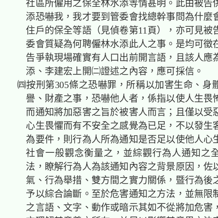
社區所僱用之保全林水添等情甚明。此由被告
添恐嚇我，我才要到管委會找總幹事問為什麼
住戶的保全等語（見偵卷第11頁），亦可見被
委會質疑為何聘僱林水添此人之事。是均可徵
告爭執現場確實有人口出前開言語，且該人應
添、李建宏上開㈡證述之內容，應可採信。
㈣按刑第305條之恐嚇罪，所稱以加害生命、身
譽、財產之事，恐嚇他人者，係指以使人生畏
而通知將加惡害之旨於被害人而言；且僅以受
心生畏懼而有不安全之感覺為已足，不以發生
為要件，則行為人所為通知是否足以使他人心
社會一般觀念衡量之，並綜觀行為人通知之
法，瞭解行為人為該通知內容之背景原因，佐
氣、行為舉措、雙方間之實力關係，暨行為後
予以綜合論斷。至於危害通知之方法，並無限
之言語、文字、動作或暗示其如不從將加危害