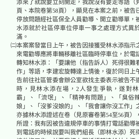
添來了就說要立刻開走，我說沒有要走等語（見
頁、本院卷第58頁），顯見在本案之前，被告
停放問題經社區保全人員勸導、開立勸導單，
水添就於社區停車位停車一事之處理方式異
滿。
㈡本案案發當日上午，被告因接獲受林水添指示
來電勸導應將車輛移離社區臨時停車位，於電
轉知林水添：「要讓他（指告訴人）死得很難
作」等語，李建宏旋轉達上情後，復於同日上午
告前往社區管委會辦公室欲找主委表示被告不
時，見林水添在場，2人發生爭執，遂對
霸」、「流氓」、「精神有問題」、「臭俗
娘」、「沒爹沒娘的」、「我會讓你沒工作」
亦據林水添證述在卷（見原審卷第54至56頁）
所證：我有因被告違規停車的事情打電話勸導
到電話的時候說要叫我們組長（即林水添）死