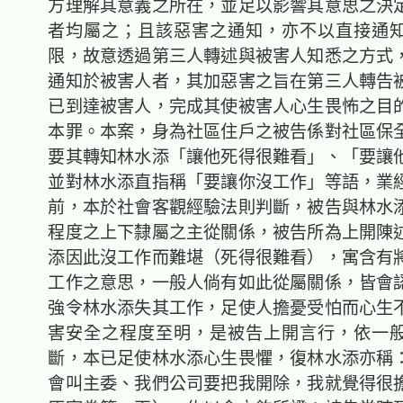
方理解其意義之所在，並足以影響其意思之決
者均屬之；且該惡害之通知，亦不以直接通
限，故意透過第三人轉述與被害人知悉之方式
通知於被害人者，其加惡害之旨在第三人轉告
已到達被害人，完成其使被害人心生畏怖之目
本罪。本案，身為社區住戶之被告係對社區保
要其轉知林水添「讓他死得很難看」、「要讓
並對林水添直指稱「要讓你沒工作」等語，業
前，本於社會客觀經驗法則判斷，被告與林水
程度之上下隸屬之主從關係，被告所為上開陳
添因此沒工作而難堪（死得很難看），寓含有
工作之意思，一般人倘有如此從屬關係，皆會
強令林水添失其工作，足使人擔憂受怕而心生
害安全之程度至明，是被告上開言行，依一
斷，本已足使林水添心生畏懼，復林水添亦稱
會叫主委、我們公司要把我開除，我就覺得很