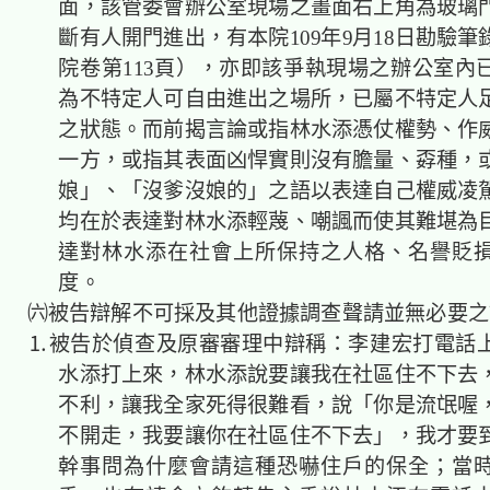
面，該管委會辦公室現場之畫面右上角為玻璃
斷有人開門進出，有本院109年9月18日勘驗
院卷第113頁），亦即該爭執現場之辦公室內
為不特定人可自由進出之場所，已屬不特定人
之狀態。而前揭言論或指林水添憑仗權勢、作
一方，或指其表面凶悍實則沒有膽量、孬種，
娘」、「沒爹沒娘的」之語以表達自己權威凌
均在於表達對林水添輕蔑、嘲諷而使其難堪為
達對林水添在社會上所保持之人格、名譽貶
度。
㈥被告辯解不可採及其他證據調查聲請並無必
⒈被告於偵查及原審審理中辯稱：李建宏打電話
水添打上來，林水添說要讓我在社區住不下去
不利，讓我全家死得很難看，說「你是流氓喔
不開走，我要讓你在社區住不下去」，我才要
幹事問為什麼會請這種恐嚇住戶的保全；當