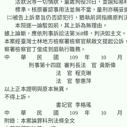
活狀況等一切情狀，量處拘役20日，並諭知易
標準。核原審認事用法並無不當，量刑亦稱妥
㈡被告上訴意旨仍否認犯行，猶執前詞指摘原判
本院逐一論駁如前，其上訴為無理由。
據上論斷，應依刑事訴訟法第368條，判決如
本案經臺灣士林地方檢察署檢察官蔡啟文提起公訴
察署檢察官丁俊成到庭執行職務。
中 華 民 國 109 年 10 月
刑事第十四庭 審判長法 官 黃斯偉
法 官 程克琳
法 官 黎惠萍
以上正本證明與原本無異。
不得上訴。
書記官 李格瑤
中 華 民 國 109 年 10 月
附錄：本案論罪科刑法條全文