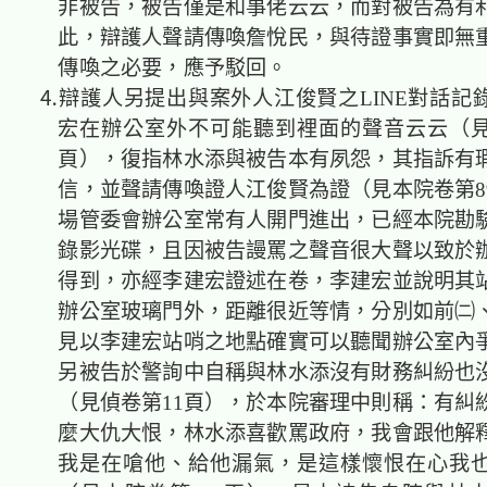
非被告，被告僅是和事佬云云，而對被告為有
此，辯護人聲請傳喚詹悅民，與待證事實即無
傳喚之必要，應予駁回。
⒋辯護人另提出與案外人江俊賢之LINE對話記
宏在辦公室外不可能聽到裡面的聲音云云（見
頁），復指林水添與被告本有夙怨，其指訴有
信，並聲請傳喚證人江俊賢為證（見本院卷第8
場管委會辦公室常有人開門進出，已經本院勘
錄影光碟，且因被告謾罵之聲音很大聲以致於
得到，亦經李建宏證述在卷，李建宏並說明其
辦公室玻璃門外，距離很近等情，分別如前㈡
見以李建宏站哨之地點確實可以聽聞辦公室內
另被告於警詢中自稱與林水添沒有財務糾紛也
（見偵卷第11頁），於本院審理中則稱：有糾
麼大仇大恨，林水添喜歡罵政府，我會跟他解
我是在嗆他、給他漏氣，是這樣懷恨在心我