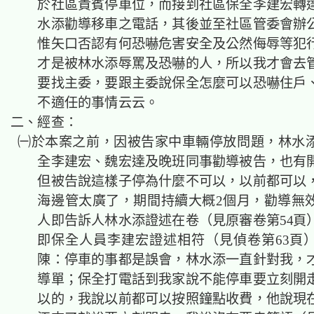
於社區貴賓停車位，而接到社區保全李建宏轉
水添勸導移車之電話，其後並至社區管委會辦
惟矢口否認有何恐嚇危害安全及公然侮辱等犯
才是被林水添辱罵及恐嚇的人，所以我才會去
要找主委，要跟主委說保全怎麼可以恐嚇住戶
不適任的事情云云。
二、經查：
㈠於本案之前，因被告家中車輛停放問題，林水
全李建宏、魏宏達及晚班同事勸導被告，也有
但被告說這樣子停為什麼不可以，以前都可以
海邊管太廣了，期間持續大概2個月，勸導無
人即告訴人林水添證述在卷（見原審卷第54頁
即保全人員李建宏證述相符（見偵卷第63頁
陳：停車的事都是誤會，林水添一直針對我，
導單；保全打電話到我家說不能停車要立刻開
以的，我說以前都可以按照鐘點收費，他說現