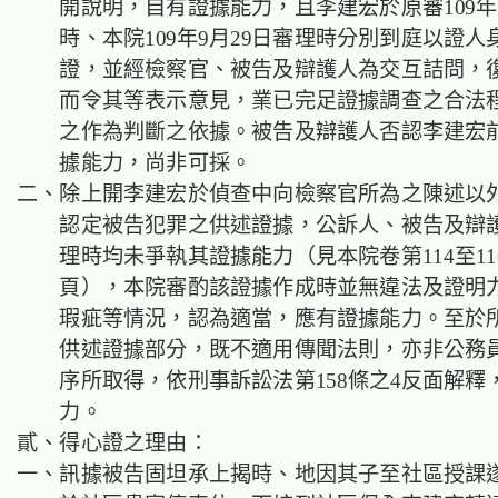
開說明，自有證據能力，且李建宏於原審109年
時、本院109年9月29日審理時分別到庭以證
證，並經檢察官、被告及辯護人為交互詰問，
而令其等表示意見，業已完足證據調查之合法
之作為判斷之依據。被告及辯護人否認李建宏
據能力，尚非可採。
二、除上開李建宏於偵查中向檢察官所為之陳述以
認定被告犯罪之供述證據，公訴人、被告及辯
理時均未爭執其證據能力（見本院卷第114至116、
頁），本院審酌該證據作成時並無違法及證明
瑕疵等情況，認為適當，應有證據能力。至於
供述證據部分，既不適用傳聞法則，亦非公務
序所取得，依刑事訴訟法第158條之4反面解釋
力。
貳、得心證之理由：
一、訊據被告固坦承上揭時、地因其子至社區授課