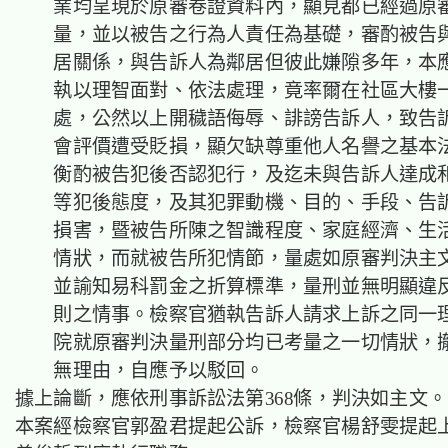
業均呈現於原審卷證資料內，顯見都已經過原
量，並以被告之行為人責任為基礎，審酌被告
居關係，與告訴人為鄰居但彼此嫌隙多年，本
執以理智面對、依法處理，竟率爾在社區大樓
處，公然以上開穢語侮辱、誹謗告訴人，致告
會評價遭受貶損，顯欠缺尊重他人名譽之基本
衡酌被告犯後否認犯行，及迄未與告訴人達成
等犯後態度，及其犯罪動機、目的、手段、告
損害，暨被告所陳之智識程度、家庭經濟、生
情狀，而就被告所犯情節，量處如原審判決主
並諭知易科罰金之折算標準，量刑並無明顯違
則之情事。檢察官猶執告訴人請求上訴之同一
院就原審判決量刑部分均已考量之一切情狀，
無理由，自應予以駁回。
據上論斷，應依刑事訴訟法第368條，判決如主文。
本案經檢察官郭盈君提起公訴，檢察官楊舒雯提起