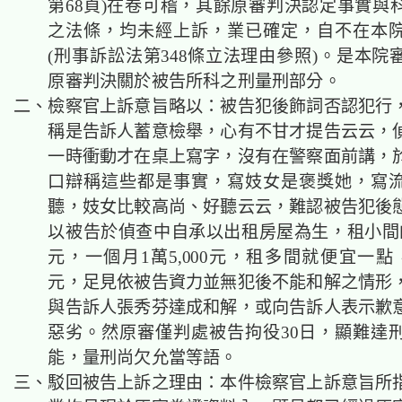
第68頁)在卷可稽，其餘原審判決認定事實與
之法條，均未經上訴，業已確定，自不在本
(刑事訴訟法第348條立法理由參照)。是本院
原審判決關於被告所科之刑量刑部分。
二、檢察官上訴意旨略以：被告犯後飾詞否認犯行
稱是告訴人蓄意檢舉，心有不甘才提告云云，
一時衝動才在桌上寫字，沒有在警察面前講，
口辯稱這些都是事實，寫妓女是褒獎她，寫
聽，妓女比較高尚、好聽云云，難認被告犯後
以被告於偵查中自承以出租房屋為生，租小間的
元，一個月1萬5,000元，租多間就便宜一點
元，足見依被告資力並無犯後不能和解之情形
與告訴人張秀芬達成和解，或向告訴人表示歉
惡劣。然原審僅判處被告拘役30日，顯難達
能，量刑尚欠允當等語。
三、駁回被告上訴之理由：本件檢察官上訴意旨所