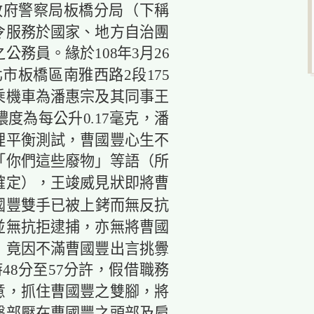
政府警察局板橋分局（下稱
令服務於國家、地方自治團
務員。緣於108年3月26
市板橋區南雅西路2段175
乘機車為潘惠宗及其同事王
度為每公升0.17毫克，潘
理平衡測試，曹國豐心生不
「你們這些廢物」等語（所
確定），王竣威見狀即將曹
國豐雙手已被上銬而無反抗
並無抗拒逮捕，亦無將曹國
，竟因不滿曹國豐出言挑釁
48分至57分許，假借職務
意，抓住曹國豐之雙腳，將