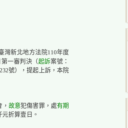
灣新北地方法院110年度
起訴
5日第一審判決（
案號：
232號），提起上訴，本院
故意
有期
會，
犯傷害罪，處
仟元折算壹日。