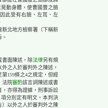
臀部壓在曹國豐之頭部及肩
意晃動身體，使曹國豐之臉
因此受有右臉、左耳、左
。
灣新北地方檢察署（下稱新
訴。
法律
或書面陳述，除
另有規
以外之人於審判外之陳述，
至第159條之4之規定，但經
審酌
，法院
該言詞陳述或書
者，亦得為證據，刑事訴訟
5第1項分別定有明文。本判決
告）以外之人於審判外之陳