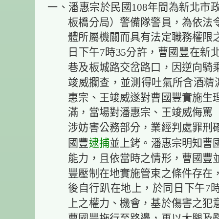
一、潘惠宗於民國108年間為新北市
板橋分局）警備隊警員，為依法
體所屬機關而具有法定職務權限之公
日下午7時35分許，曹國豐在新北
巷及板城路交岔路口，因逆向騎
竣威攔查，並測得吐氣所含酒精濃
惠宗、王竣威遂對曹國豐實施生
滿，當場對潘惠宗、王竣威侮罵
涉妨害公務部分，業經判處罪刑
逮捕
國豐
並上銬。潘惠宗明知曹
能力，且依當時之情形，曹國豐
豐壓制在地實施管束之條件存在
後自行趴在地上，於同日下午7時
上之權力、機會，基於傷害之犯