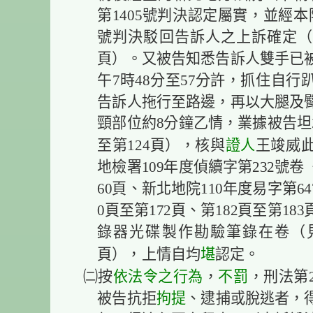
第1405號判決認定屬實，並經本院
號判決駁回告訴人之上訴確定（見
頁）。又被告知悉告訴人雙手已被上
午7時48分至57分許，抓住自
告訴人拖行至路邊，再以大腿及
頸部位約8分鐘乙情，業據被告坦
證人
至第124頁），核與
王竣威
地檢署109年度偵續字第232號
60頁、新北地院110年度易字第6
0頁至第172頁、第182頁至第18
錄器光碟製作勘驗筆錄在卷（見本
堪
頁），上情自均
認定。
依法令之行為
不罰
㈡按
，
，刑法第
拘提
被告抗拒
、逮捕或脫逃者，