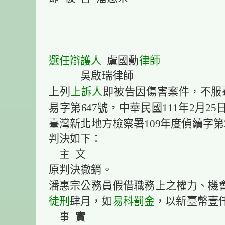
選任
辯護人
律師
盧國勳
吳啟瑞律師
上訴人
上列
即被告因傷害案件，不服臺
易字第647號，中華民國111年2月2
臺灣新北地方檢察署109年度偵續字第
判決如下：
主 文
原判決撤銷。
潘惠宗公務員假借職務上之權力、機
徒刑
易科
罰金
肆月，如
，以新臺幣壹
事 實