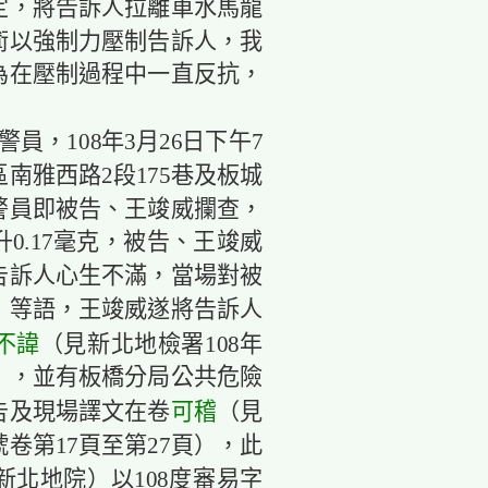
規定，將告訴人拉離車水馬龍
術以強制力壓制告訴人，我
為在壓制過程中一直反抗，
員，108年3月26日下午7
南雅西路2段175巷及板城
警員即被告、王竣威攔查，
0.17毫克，被告、王竣威
告訴人心生不滿，當場對被
」等語，王竣威遂將告訴人
不諱
（見新北地檢署108年
面），並有板橋分局公共危險
可稽
告及現場譯文在卷
（見
4號卷第17頁至第27頁），此
北地院）以108度審易字