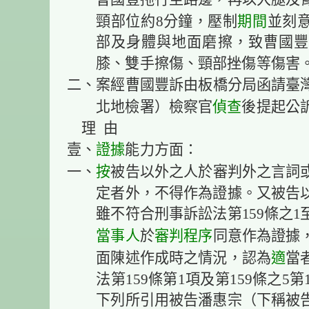
曹國豐拖行至路邊，再以大腿及
期間
頸部位約8分鐘，壓制
並刻
部及身體與地面磨擦，致曹國豐
膝、雙手擦傷、頸部挫傷等傷害
二、案經曹國豐訴由板橋分局函請臺
偵查
北地檢署）檢察官
後提起公
理 由
證據
壹、
能力方面：
按
一、
被告以外之人於審判外之言詞
定者外，不得作為證據。又被告
雖不符合刑事訴訟法第159條之1
當事人
審判程序
於
同意作為證據
適
面陳述作成時之情況，認為
當
法第159條第1項及第159條之
下列所引用被告潘惠宗（下稱被