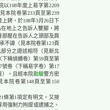
以108年度上易字第2209
本院卷第233頁至第239
銬，於108年3月26日下
行趴在地上之告訴人雙腳，將
臀部壓在告訴人之頭部及肩
承不諱（見本院卷第123頁
此部分之證述相符（見新北
卷〈下稱偵續卷〉第59頁至第
47號卷〈下稱易字卷〉第17
勘驗
3頁），且經本院
警方密
院卷第148頁至第150
21條第1項定有明文。又按
得用強制力拘提或逮捕之。