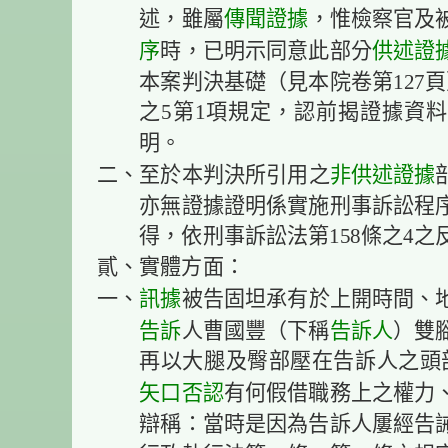
傳聞證據
述，雖屬
，惟檢察官及
序
供述證
時，已明示同意此部分
本案判決基礎（見本院卷第127頁
之5第1項規定，認前揭證據資
明。
非供述證據
二、至於本判決所引用之
亦無證據證明係實施刑事訴訟程
得，依刑事訴訟法第158條之4
貳、實體方面：
訊據
一、
被告固坦承有於上開時間、
告訴
告訴人
人曹國豐（下稱
）雙
再以大腿及臀部壓在告訴人之頭
矢口否認
有何假借職務上之權力
辯稱：當時是因為告訴人屢經告