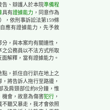
準備程
被告、辯護人於本院
據
證據能力
具有
，同意作為
），依刑事訴訟法第159條
料自應有證據能力，先予敘
部分，與本案均有關連性，
序之公務員以不法方式所取
之反面解釋，當有證據能力。
地點，抓住自行趴在地上之
腳，將告訴人拖行至路邊，
部及肩頸部位約8分鐘，惟
犯行
、機會，故意為傷害
，
誡不聽又暴走，我才會依照