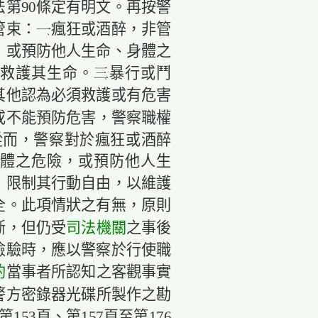
第90條定有明文。再按警
管束：瘋狂或酒醉，非管
，或預防他人生命、身體之
救護其生命。暴行或鬥
其他認為必須救護或有危害
或不能預防危害，警察職權
從而，警察對於瘋狂或酒醉
體之危險，或預防他人生
，限制其行動自由，以維護
全。此項情狀之有無，原則
司法機關
斷，但仍受
之事後
檢驗時，應以警察於行使職
酌
當事者所認知之客觀事實
警方密錄器光碟所製作之勘
153頁、第157頁至第176