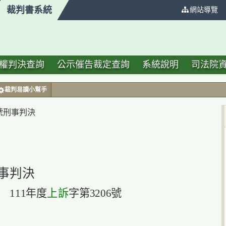
裁判書系統
:::
網站導覽
權判決查詢
公示催告裁定查詢
系統說明
司法院
裁判易讀小幫手
 號刑事判決
事判決
上訴
111年度
字第3206號