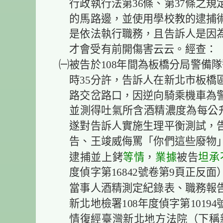
行政執行法第36條、第37條之
的馬路邊，並使用學校教的逮捕
是依法執行職務，且告訴人是因
才會受有前開傷害云云。經查：
㈠被告於108年間為板橋分局警備隊警
時35分許，告訴人在新北市板橋區
路交岔路口，因逆向騎乘機車為
並測得吐氣所含酒精濃度為每公升
遂對告訴人實施生理平衡測試，
告、王竣威侮罵「你們這些廢物
等情
業據
坦承
逮捕並上銬
，
被告
度偵字第16842號卷第9頁正反
當事人酒精測定紀錄表、職務報
新北地檢署108年度偵字第1019
情復經臺灣新北地方法院（下稱新