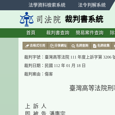
跳
法學資料檢索系統
法令判解系統
至
主
裁判書系統
要
內
容
首頁
裁判書查詢
簡易案件查詢
除
:::
去格式引用
分享網址
名詞查詢
名詞收集
裁判字號：
臺灣高等法院 111 年度上訴字第 3206
裁判日期：
民國 112 年 01 月 18 日
裁判案由：
傷害
臺灣高等法院刑
上 訴 人
即 被 告 潘惠宗