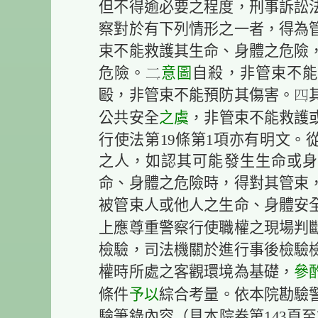
但不得逾必要之程度，刑事訴訟法
察對於有下列情形之一者，得為
束不能救護其生命、身體之危險
意圖
危險。
自殺，非管束不能
毆，非管束不能預防其傷害。
之虞
公共安全
，非管束不能救護
行使法第19條第1項亦有明文。
之人，如認其可能發生生命或身
命、身體之危險時，得對其管束
被管束人或他人之生命、身體安
上應尊重警察行使職權之現場判
檢驗，司法機關於進行事後檢驗
參
權時所處之客觀環境為基礎，
予以
條件
綜合考量。依本院勘驗
驗筆錄內容（見本院卷第143頁至第