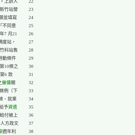
。上訴人

22

因新竹站營

23

願並填寫

24

「不同意

25

 月21

26

調度站，

27

竹科站售

28

勞動條件

29

10條之

30

第6 款

31

之
僱傭
關

32

條例（下

33

條、就業

34

人給予
資遣

35

給付被上

36

人方政文

37

按
週年利

38
