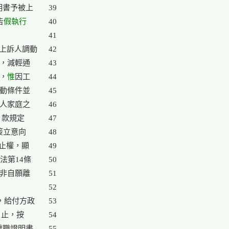
明書予被上

39

告
假執行
40

41

上訴人調動

42

，減輕通

43

庭，
惟
因工

44

動條件並

45

人家庭之

46

 款規定

47

簽立意向

48

止權，顯

49

第14條

50

非自願離

51

52

，給付方政

53

日止，按

54

離職證明書

55
