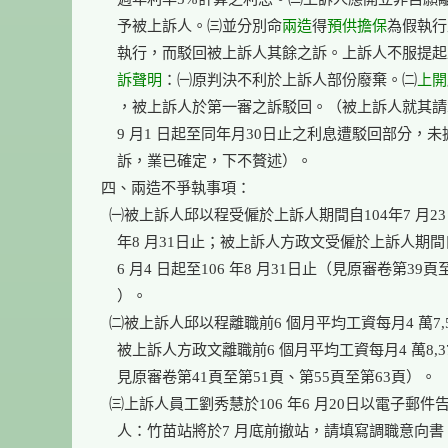
    予被上訴人。㈢並分別命
兩造
得
預供擔保
為假執行
    執行，而駁回被上訴人其餘之訴。上訴人不服提
    訴聲明
：㈠原判決不利於上訴人部份廢棄。㈡
上開
    ，被上訴人於第一審之訴駁回。（被上訴人就其請求1
    9 月1 日起至同年月30日止之利息遭駁回部分，未
    訴，業已確定，下不贅述）。

四、兩造不爭執事項：

  ㈠被上訴人邱以程受僱於上訴人期間自104年7 月23日
    年8 月31日止；被上訴人方政文受僱於上訴人期間自1
    6 月4 日起至106 年8 月31日止（見原審卷第39頁至
    ）。

  ㈡被上訴人邱以程離職前6 個月平均工資每月4 萬7,58
    被上訴人方政文離職前6 個月平均工資每月4 萬8,37
    見原審卷第41頁至第51頁、第55頁至第63頁）。

  ㈢上訴人員工劉秀慧於106 年6 月20日以電子郵件
    人：竹苗站將於7 月底前撤站，請填寫調職意向書