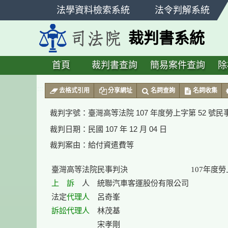
跳
法學資料檢索系統
法令判解系統
至
主
裁判書系統
要
內
容
首頁
裁判書查詢
簡易案件查詢
除
:::
去格式引用
分享網址
名詞查詢
名詞收集
裁判字號：
臺灣高等法院 107 年度勞上字第 52 號
裁判日期：
民國 107 年 12 月 04 日
裁判案由：
給付資遣費等
上　訴
　人　統聯汽車客運股份有限公司

法定
代理人
訴訟代理人
　林茂基

　　　　　　宋孝剛
