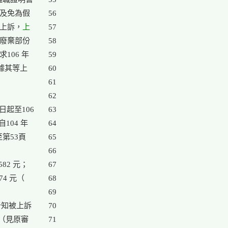
及免為假

56

起上訴，
上

57

廢棄部份

58

06 年

59

據其等上

60

61

62

起至106

63

04 年

64

第53頁

65

66

2 元；

67

4 元（

68

69

告知被上訴

70

（見原審

71
