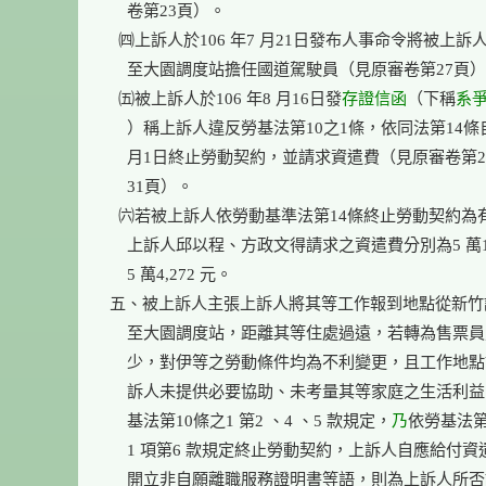
    卷第23頁）。

  ㈣上訴人於106 年7 月21日發布人事命令將被上訴
    至大園調度站擔任國道駕駛員（見原審卷第27頁）
  ㈤被上訴人於106 年8 月16日發
存證信函
（下稱
系
    ）稱上訴人違反勞基法第10之1條，依同法第14條自1
    月1日終止勞動契約，並請求資遣費（見原審卷第2
    31頁）。

  ㈥若被上訴人依勞動基準法第14條終止勞動契約為有
    上訴人邱以程、方政文得請求之資遣費分別為5 萬18
    5 萬4,272 元。

五、被上訴人主張上訴人將其等工作報到地點從新竹
    至大園調度站，距離其等住處過遠，若轉為售票員
    少，對伊等之勞動條件均為不利變更，且工作地點
    訴人未提供必要協助、未考量其等家庭之生活利益
    基法第10條之1 第2 、4 、5 款規定，
乃
依勞基法第
    1 項第6 款規定終止勞動契約，上訴人自應給付資
    開立非自願離職服務證明書等語，則為上訴人所否