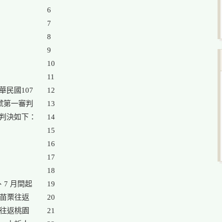
6

7

8

9

10

11

民國107

12

 號第一審判

13

判決如下：

14

15

16

17

18

7 月間起

19

苗栗往返

20

往返桃園

21
