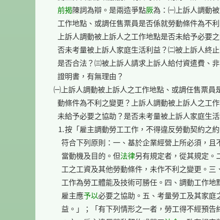
前揭
陳詞為辯。是兩造爭點
厥
為：㈠上訴人調動被
    工作地點、或調任售票員是否係就勞動條件為不利
    上訴人調動被上訴人之工作地點是否未給予必要之
    否未考量被上訴人家庭生活利益？㈡被上訴人終止
    是否合法？㈢被上訴人請求上訴人給付資遣費、非
    證明書，有無理由？

  ㈠上訴人調動被上訴人之工作地點、或調任售票員是
    動條件為不利之變更？上訴人調動被上訴人之工作
    未給予必要之協助？是否未考量被上訴人家庭生活
    ⒈按「雇主調動勞工工作，不得違反勞動契約之約
      符合下列原則：一、基於企業經營上所必須，且
      當動機及目的。但
法律
另有規定者，從其規定。二
      工之工資及其他勞動條件，未作不利之變更。三
      工作為勞工體能及技術可勝任。四、調動工作地
      雇主應
予以
必要之協助。五、考量勞工及其家庭之
      益。」；「有下列情形之一者，勞工得不經預告