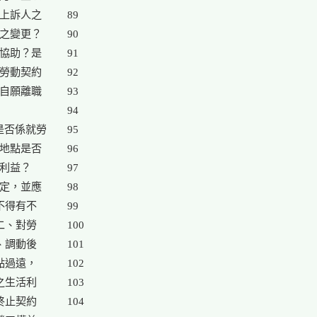
上訴人之

89

之變更？

90

協助？是

91

勞動契約

92

自願離職

93

94

否係就勞

95

地點是否

96

利益？

97

定，並應

98

不得有不

99

、對勞

100

、調動後

101

點過遠，

102

生活利

103

終止契約

104
