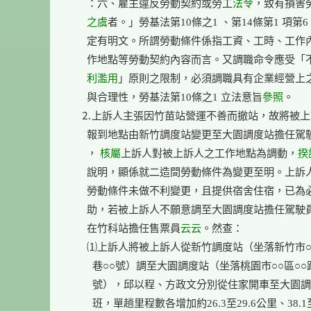
      ：六、雇主違反勞動契約或勞工
法令
，致有損害勞
之虞
者。」勞基法第10條之1 、第14條第1 項第6 
      定有明文。所謂勞動條件係指工資、工時、工作
      作地點等勞動契約內容而言。又調職命令應受「
      利濫用
」原則之限制，必須調職具有企業經營上之
      與合理性，勞基法第10條之1 立法意旨
參照
。

    ⒉上訴人主張因竹苗站營運不善而撤站，故將被上
      報到地點由新竹調度站變更至大園調度站擔任駕
      ， 
核屬
上訴人對被上訴人之工作地點為調動，
揆
      說明，顯係就二造間勞動條件為變更至明。上訴
      勞動條件未做不利變更，且提供宿舍住宿，已為
      助，若被上訴人不願意調至大園調度站擔任駕駛
      在竹科站擔任售票員
云云
。然查：

      ⑴上訴人將被上訴人從新竹調度站（坐落新竹市○○
        巷○○號）調至大園調度站（坐落桃園市○○區○○路
        號），邱以程、方政文分別從住家開車至大園調
        班，單趟里程數各增加約26.3至29.6公里、38.1至6