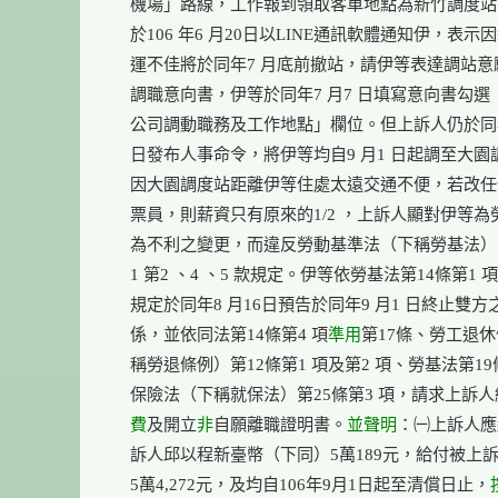
    機場」路線，工作報到領取客車地點為新竹調度站
    於106 年6 月20日以LINE通訊軟體通知伊，表示
    運不佳將於同年7 月底前撤站，請伊等表達調站意
    調職意向書，伊等於同年7 月7 日填寫意向書勾選
    公司調動職務及工作地點」欄位。但上訴人仍於同年7
    日發布人事命令，將伊等均自9 月1 日起調至大園
    因大園調度站距離伊等住處太遠交通不便，若改任
    票員，則薪資只有原來的1/2 ，上訴人顯對伊等為
    為不利之變更，而違反勞動基準法（下稱勞基法）第
    1 第2 、4 、5 款規定。伊等依勞基法第14條第1 項
    規定於同年8 月16日預告於同年9 月1 日終止雙方
    係，並依同法第14條第4 項
準用
第17條、勞工退休
    稱勞退條例）第12條第1 項及第2 項、勞基法第19
    保險法（下稱就保法）第25條第3 項，請求上訴
    費
及開立
非
自願離職證明書。
並聲明
：㈠上訴人應
    訴人邱以程新臺幣（下同）5萬189元，給付被上訴
    5萬4,272元，及均自106年9月1日起至清償日止，