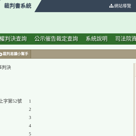
裁判書系統
:::
網站導覽
權判決查詢
公示催告裁定查詢
系統說明
司法院
裁判易讀小幫手
民事判決
1

2

3

4

5
