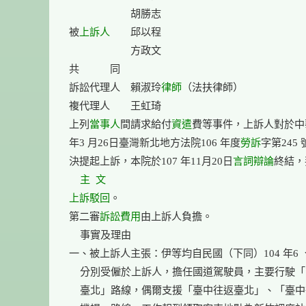
　　　　　　胡勝志

被
上訴人
　　邱以程

　　　　　　方政文

共　　　同

訴訟代理人　賴淑玲
律師
（法扶律師）

複代理人　　王虹琦

上列
當事人
間請求給付
資遣
費等事件，上訴人對於中華
年3 月26日臺灣新北地方法院106 年度
勞訴
字第245
決提起上訴，本院於107 年11月20日
言詞辯論
終結，
主  文
上訴
駁回
。

第二審
訴訟費用
由上訴人負擔。

    事實及理由

一、被上訴人主張：伊等均自民國（下同）104 年6 、
    分別受僱於上訴人，擔任國道駕駛員，主要行駛「
    臺北」路線，偶爾支援「臺中往返臺北」、「臺中