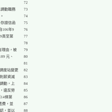
72

人調動職務

73

。

74

爭
存證信函

75

06年9

76

9頁至第

77

78

理由，被

79

9 元、

80

81

調度站變更

82

則薪資減

83

調動，上

84

，違反勞

85

14條第

86

遣費，並

87

認，並以

88
