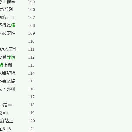
工權益

105

款分別

106

內容、工

107

不得為
權

108

必要性

109

110

訴人工作

111

駛員
等情
112

諸
上開

113

人雖辯稱

114

必要之協

115

員，亦可

116

117

路○○

118

○○

119

度站上

120

1.8

121
