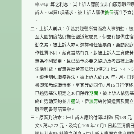
    率5%計算之利息。㈡上訴人應開立非自願離職證
    訴人。㈢第1項請求，被上訴人願供
擔保
請准予宣
    。

二、上訴人則以：伊基於經營所需而為人事調動，被
    至大園調度站仍擔任國道駕駛員，伊並有提供住宿
    勤之累，被上訴人亦可選擇轉任售票員，兼顧家
    作性質不同，薪資當然有異，對被上訴人工資或勞
    無為不利變更，且已給予必要之協助及考量被上訴
    生活利益，實無違反勞基法第10條之1 第2 、4 、5
    。縱伊調動職務違法，被上訴人於106 年7 月7 日
    書即知悉調職情事，至其等於同年8 月16日行使終
    已逾勞基法規定之30日除斥
期間
，被上訴人依勞基法
    終止勞動契約並非
適
法，伊
無庸
給付資遣費及開立
    職證明書等語置辯。

三、原審判決命：㈠上訴人應給付邱以程5 萬189 元
    文5 萬4,272 元，及均自106 年10月1 日起至清償
    週年利率5%計算之利息。㈡上訴人應開立非自願