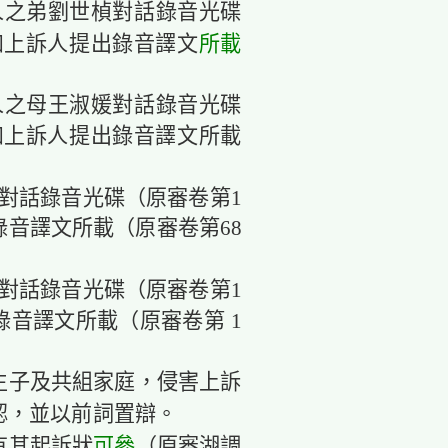
訴人之弟劉世楨對話錄音光碟
所載
如上訴人提出錄音譯文
訴人之母王淑媛對話錄音光碟
如上訴人提出錄音譯文所載
人對話錄音光碟（原審卷第1
錄音譯文所載（原審卷第68
人對話錄音光碟（原審卷第1
錄音譯文所載（原審卷第 1
生子及共組家庭，侵害上訴
認，並以前詞置辯。
可參
有其起訴狀
（原審湖調