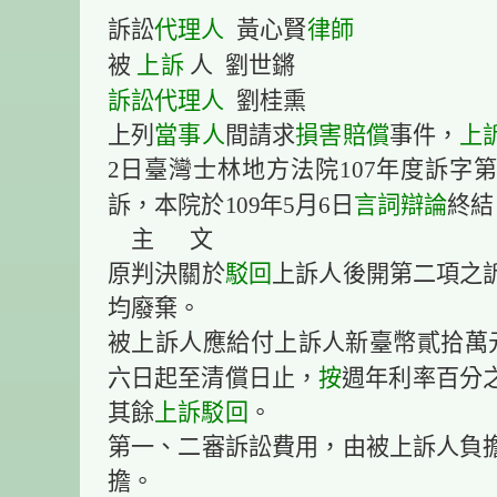
代理人
律師
訴訟
黃心賢
上訴
被
人 劉世鏘
訴訟代理人
劉桂熏
當事人
損害賠償
上
上列
間請求
事件，
2日臺灣士林地方法院107年度訴字第
言詞辯論
訴，本院於109年5月6日
終結
主 文
駁回
原判決關於
上訴人後開第二項之
均廢棄。
被上訴人應給付上訴人新臺幣貳拾萬
按
六日起至清償日止，
週年利率百分
上訴駁回
其餘
。
第一、二審訴訟費用，由被上訴人負
擔。