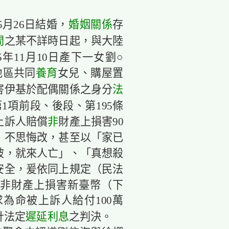
婚姻關係
5月26日結婚，
存
間
之某不詳時日起，與大陸
年11月10日產下一女劉○
養育
地區共同
女兒、購屋置
法
害伊基於配偶關係之身分
第1項前段、後段、第195條
非
上訴人賠償
財產上損害90
，不思悔改，甚至以「家已
破，就來人亡」、「真想殺
安全，爰依同上規定（民法
償非財產上損害新臺幣（下
為命被上訴人給付100萬
遲延利息
計法定
之判決。