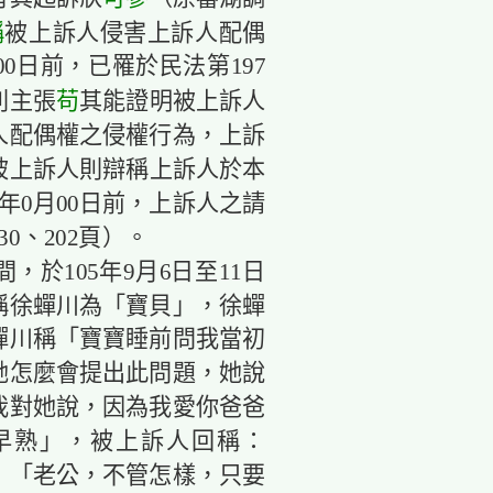
稱
被上訴人侵害上訴人配偶
00日前，已罹於民法第197
苟
則主張
其能證明被上訴人
訴人配偶權之侵權行為，上訴
被上訴人則辯稱上訴人於本
年0月00日前，上訴人之請
0、202頁）。
於105年9月6日至11日
稱徐蟬川為「寶貝」，徐蟬
蟬川稱「寶寶睡前問我當初
她怎麼會提出此問題，她說
我對她說，因為我愛你爸爸
早熟」，被上訴人回稱：
：「老公，不管怎樣，只要