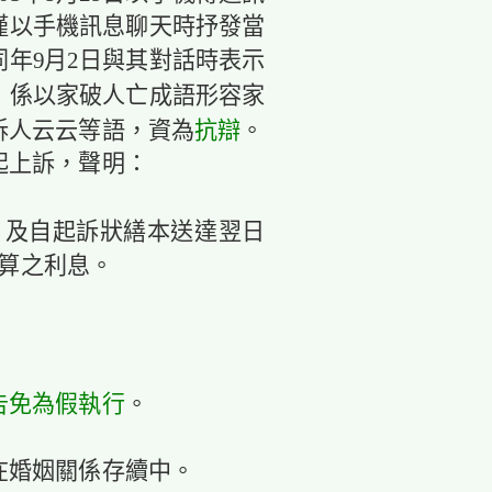
僅以手機訊息聊天時抒發當
年9月2日與其對話時表示
，係以家破人亡成語形容家
抗辯
訴人云云等語，資為
。
起上訴，聲明：
，及自起訴狀繕本送達翌日
計算之利息。
告免為假執行
。
仍在婚姻關係存續中。