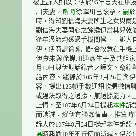
被上訴人則以：伊於95年夏天在朋
斯時
嗣
川夫妻，
徐蟬川已懷孕，
於
時，得知劉信海夫妻所生之女與兩
劉信海夫妻開心之餘邀伊當其兒乾
逢年過節均透過手機問候。上訴人自1
伊，伊商請徐蟬川配合故意在手機
伊實未與徐蟬川通姦生子及共組家庭
月10日與伊對話錄音之譯文、竊錄與
話內容、竊錄於105年8月26日
容、提出123幀手機通訊軟體微信
或違法取得之證據，無證據能力。上訴
本件
上情，至107年8月24日提起
訴
而消滅，縱伊有通姦情事，推算時間
訴人於107年8月24日提起本件訴
為
時起逾10年不行使而消滅。伊於1