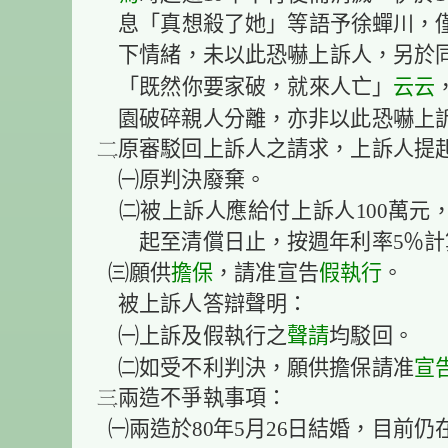
息「真想殺了她」等語予徐蟬川，
下情緒，未以此恐嚇上訴人，另於同
云云
「既然你要家破，就來人亡」
園破碎親人分離，亦非以此恐嚇上
原審駁回上訴人之請求，上訴人提
㈠原判決廢棄。
㈡被上訴人應給付上訴人100萬元
起至清償日止，按週年利率5％
擔保
假執行
㈢願供
，請准宣告
。
被上訴人答辯聲明：
聲請
㈠上訴及假執行之
均駁回。
宣
㈡如受不利判決，願供擔保請准
兩造不爭執事項：
㈠兩造於80年5月26日結婚，目前