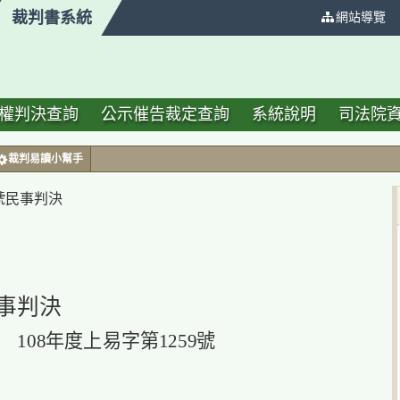
裁判書系統
:::
網站導覽
權判決查詢
公示催告裁定查詢
系統說明
司法院
裁判易讀小幫手
 號民事判決
事判決
108年度上易字第1259號