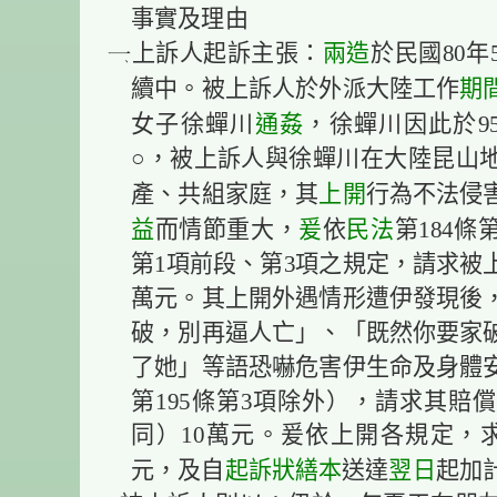
事實及理由
兩造
上訴人起訴主張：
於民國80年
期
續中。被上訴人於外派大陸工作
通姦
女子徐蟬川
，徐蟬川因此於95
○，被上訴人與徐蟬川在大陸昆山
上開
產、共組家庭，其
行為不法侵
益
爰
民法
而情節重大，
依
第184條
第1項前段、第3項之規定，請求被
萬元。其上開外遇情形遭伊發現後
破，別再逼人亡」、「既然你要家
了她」等語恐嚇危害伊生命及身體
第195條第3項除外），請求其賠
同）10萬元。爰依上開各規定，求
起訴狀
繕本
翌日
元，及自
送達
起加