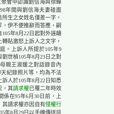
友聚會中認識劉信海與徐蟬
98年間與劉信海夫妻碰面
造所生之女姓名僅差一字，
爹，伊不便推辭而答應，嗣
05年8月22日起對外誣衊
上轉貼激怒上訴人之文字，
。上訴人所提於105年9
劉世楨105年8月23日之對
與伊母親王淑媛之對話錄音內
聊天紀錄照片等，均為不法
人於105年8月22日知悉
請求權
訟，其
已罹二年時效
係在95年6月30日前，上
侵權行
訟，其請求權亦因自有
05年8月29日以手機傳送訊