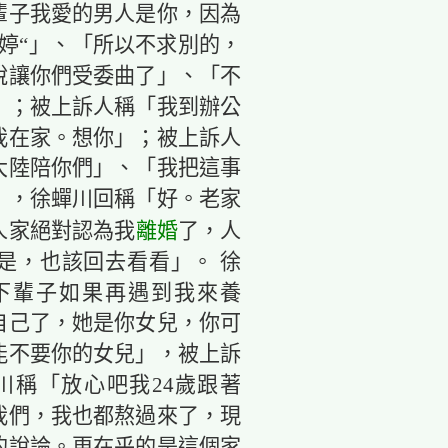
輩子我愛的男人是你，因為
婷“」、「所以不求別的，
說讓你們受委曲了」、「不
」；被上訴人稱「我到辦公
我在家。想你」；被上訴人
大陸陪你們」、「我把這事
」，徐蟬川回稱「好。老家
離婚
人家絕對認為我
了，人
是，也該回去看看」。 徐
下輩子如果再遇到我來養
自己了，她是你女兒，你可
能不要你的女兒」，被上訴
川稱「放心吧我24歲跟著
我們，我也都熬過來了，現
的說論。更在乎的是這個家