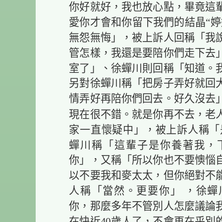
你好就好，我也放心點，畢竟這
愛你才會和你留下我們的結晶“婷
無怨無悔」，被上訴人回稱「我
管怎樣，我還是要陪你們走下去
室了」、徐蟬川則回稱「知道。
另對徐蟬川稱「把房子弄好就回
情弄好再陪你們回去。好久沒去
現在很不錯。就是你再不去，老
家一直懷疑中」，被上訴人稱「
蟬川稱「這輩子是你養著我，
你」，又稱「所以你也不要懊惱
以不要我和麥太太，但你絕對不
人稱「當然。更要你」 ，徐蟬
你，那麼多年不管別人怎麼議論
在快近40歲人了，不會再在乎別