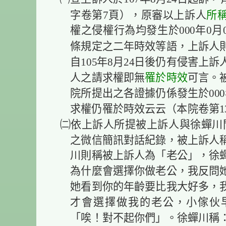
所
字卷第7頁），原審以上訴人
權之侵權行為均發生於000年0月
條規定之二年時效等語，上訴人
自105年8月24日後仍有侵害上
罹於時效
人之請求權即無
可言。
院所提出之各證據仍係發生於000
求權仍罹於時效云云（本院卷第13
㈡依上訴人所提被上訴人與徐蟬川間，
之微信簡訊對話紀錄，被上訴人
川則稱被上訴人為「老公」，徐
為什麼會選擇你做老公，我反問
她看到你的年齡要比我大好多，
才會選擇做我的老公，小傢伙
「唉！對不起你們」。徐蟬川稱