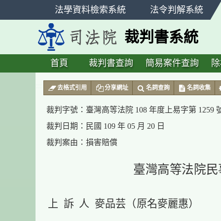
跳
法學資料檢索系統
法令判解系統
至
主
裁判書系統
要
內
容
首頁
裁判書查詢
簡易案件查詢
除
:::
去格式引用
分享網址
名詞查詢
名詞收集
裁判字號：
臺灣高等法院 108 年度上易字第 1259
裁判日期：
民國 109 年 05 月 20 日
裁判案由：
損害賠償
臺灣高等法院民
上 訴 人 麥品芸（原名麥麗惠）