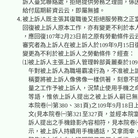
訴人臺北聯絡處，拒絕提供勞務之理由，係
給付屆期薪資云云，即屬無據。
⒋被上訴人既主張其復職後又拒絕服勞務之正
回復被上訴人原本工作，亦有變更不利於本
，應回復107年2月23日前之原有勞動條件云
審究者為上訴人在被上訴人於109年9月15
變更為不利於被上訴人之勞動條件？經查：
⑴被上訴人主張上訴人管理幹部黃麗秦於109年
午對被上訴人為職場霸凌行為，不准被上
稱要將被上訴人像佛像一樣供著，刻意不
量之工作予被上訴人，況禁止使用手機之
等語，惟依上訴人提出之被上訴人嗣已無
本院卷㈠第380、381頁)之109年9月18
文(見本院卷㈠第321至327頁，並經本
訴人提出之手機錄影內容相符，見本院卷㈠第
示，被上訴人持續用手機通話，又拿雨傘