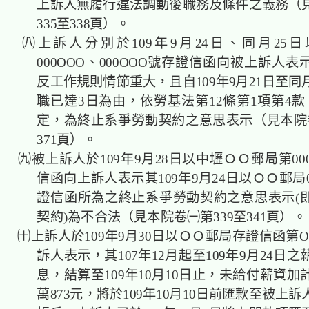
上訴人無履行違法調動後職務及條件之義務（
335至338頁）。
㈧上訴人分別於109年9月24日、同月25
000OOO、000OOO號存證信函向被上訴人
反工作規則情節重大，且自109年9月21日至同
職已達3日為由，依勞基法第12條第1項第4款
定，為終止系爭勞動契約之意思表示（見本院卷
371頁）。
㈨被上訴人於109年9月28日以中壢ＯＯ郵局第00
信函向上訴人表示其109年9月24日以ＯＯ郵局0
證信函所為之終止系爭勞動契約之意思表示(
契約)為不合法（見本院卷㈠第339至341頁）。
㈩上訴人於109年9月30日以ＯＯ郵局存證信函第
訴人表示，其107年12月起至109年9月24日
息，結算至109年10月10日止，未給付薪資加
萬873元，將於109年10月10日前匯款至被上