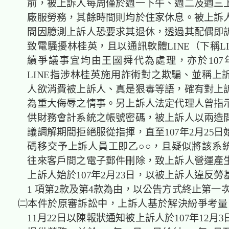
前，被上訴人每周僅於週一下午、週二及週三
廠服勞務，其餘時間則均於住家休息。被上訴人於
間因臆測上訴人恐要求其退休，透過其配偶即
致電騷擾林桂英，且以通訊軟體LINE（下稱L
續爭議事宜均由王國舜代為處理，亦於107年
LINE指涉林桂英施用詐術對之欺騙、並稱上
人欲消費被上訴人、真是狠毒等語，確有對上
為重大侮辱之情事。另上訴人法定代理人曾指
供財務會計系統之帳號密碼，被上訴人以兩造
議調解期間拒絕服從指揮，直至107年2月25
碼移交予上訴人員工即乙○○，且疑似將該系
往來客戶間之電子郵件刪除，致上訴人營運產
上訴人始於107年2月23日，以被上訴人違反勞
1 項第2款及第4款為由，以公告方式終止第一
㈡本件於原審訴訟中，上訴人基於解決紛爭考量，
11月22日以陳報狀通知被上訴人於107年12月