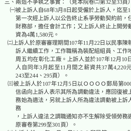
三、兩造不爭執之事實：（見本院卷㈡第32至33頁
㈠被上訴人自68年3月8日起受僱於上訴人，迄至10
第一次經上訴人以公告終止系爭勞動契約前，
財務部，擔任會計工作；又上訴人終止上開勞
資為4萬1,580元。
㈡上訴人於原審審理期間107年11月22日以民事
訴人繼續工作，工作職稱為裝配組組員、工作
周五均在彰化工廠。上訴人並於107年12月1
人自同年3月起至11月間之薪資共37萬4,22
243至244、295頁）。
㈢被上訴人於107年12月5日以ＯＯＯＯ郵局第00
信函向上訴人表示其所為調動違法，應回復被
務始為適法，另就上訴人所為違法調動被上訴
務
，上訴人違法之調職通知亦不生解除受領勞務
原審卷第299至301頁）。