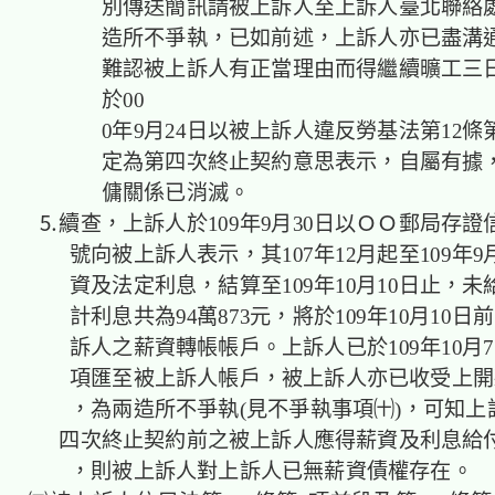
別傳送簡訊請被上訴人至上訴人臺北聯絡
造所不爭執，已如前述，上訴人亦已盡溝
難認被上訴人有正當理由而得繼續曠工三
於00
0年9月24日以被上訴人違反勞基法第12條第
定為第四次終止契約意思表示，自屬有據
傭關係已消滅。
⒌續查，上訴人於109年9月30日以ＯＯ郵局存證
號向被上訴人表示，其107年12月起至109年9
資及法定利息，結算至109年10月10日止，未
計利息共為94萬873元，將於109年10月10日
訴人之薪資轉帳帳戶。上訴人已於109年10月
項匯至被上訴人帳戶，被上訴人亦已收受上開
，為兩造所不爭執(見不爭執事項㈩)，可知上
四次終止契約前之被上訴人應得薪資及利息給
，則被上訴人對上訴人已無薪資債權存在。