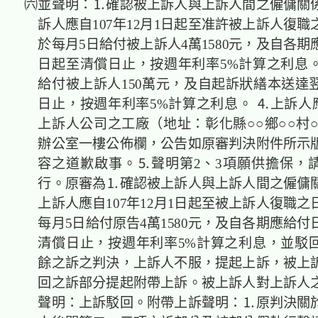
㈥並聲明：⒈確認被上訴人與上訴人間之僱傭關
訴人應自107年12月1日起至准許被上訴人復
於每月5日給付被上訴人4萬1580元，及自各
日起至清償日止，按週年利率5%計算之利息
給付被上訴人150萬元，及自起訴狀繕本送達
日止，按週年利率5%計算之利息。 ⒋上訴人應
上訴人公司之工廠（地址：彰化縣○○鄉○○村○
辦公室一樓公佈欄，公告如原審判決附件所示
容之道歉啟事。⒌聲明第2、3項願供擔保，
行。原審為⒈確認被上訴人與上訴人間之僱傭
上訴人應自107年12月1日起至被上訴人復職
每月5日給付原告4萬1580元，及自各期應給
清償日止，按週年利率5%計算之利息，並駁
餘之訴之判決，上訴人不服，提起上訴，被上
回之訴部分提起附帶上訴。被上訴人對上訴人
聲明：上訴駁回。附帶上訴聲明：⒈原判決關