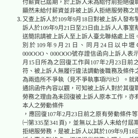
付薪資已屆期，於上訴人未為給付前拒絕復
顯然未給付薪資並非被上訴人拒絕服勞務之
⒊又查上訴人於109年9月18日對被上訴人發布
訴人於109年9月21日至23日由上訴人人事
送簡訊請被上訴人至上訴人臺北聯絡處上班
別於109年9月21日、同月24日以中
000OOO、000OOO號存證信函向上訴人表示
月15日所為之回復工作與107年2月23日
符、被上訴人無履行違法調動後職務及條件
為兩造所不爭執（見不爭執事項㈥㈦）。就
通訊函件內容以觀，可知被上訴人對於其復
勞務之理由為未回復被上訴人原本工作，亦
本人之勞動條件
，應回復107年2月23日前之原有勞動條件等
㈠第335至341頁)，並無以上訴人未給付
拒絕服勞務，是被上訴人以其於109年9月1