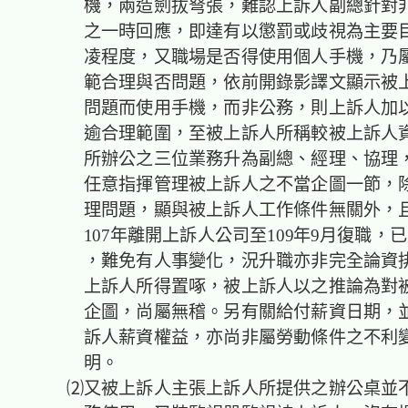
機，兩造劍拔弩張，難認上訴人副總針對
之一時回應，即達有以懲罰或歧視為主要
凌程度，又職場是否得使用個人手機，乃
範合理與否問題，依前開錄影譯文顯示被
問題而使用手機，而非公務，則上訴人加
逾合理範圍，至被上訴人所稱較被上訴人
所辦公之三位業務升為副總、經理、協理
任意指揮管理被上訴人之不當企圖一節，
理問題，顯與被上訴人工作條件無關外，
107年離開上訴人公司至109年9月復職，
，難免有人事變化，況升職亦非完全論資排
上訴人所得置啄，被上訴人以之推論為對
企圖，尚屬無稽。另有關給付薪資日期，
訴人薪資權益，亦尚非屬勞動條件之不利
明。
⑵又被上訴人主張上訴人所提供之辦公桌並不