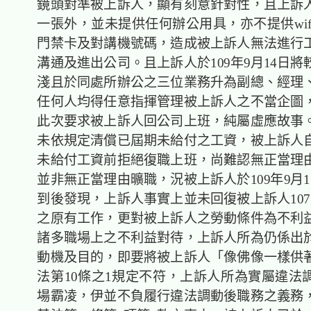
鏡頭對準被上訴人，顯有刻意針對性，且上訴
一張外，並未提供任何辦公用具，亦不提供wif
門禁卡及對講機號碼，造成被上訴人無法進行
溝通及進出公司。且上訴人於109年9月14日
淺且於同處所辦公之三位業務升為副總、經理
任何人均得任意指揮管理被上訴人之不當企圖
此次要求被上訴人回公司上班，純屬虛應故事
未依規定清償已屆期未給付之工資，被上訴人
未給付工資前拒絕復職上班，尚難認無正當理
並非無正當理由曠職，況被上訴人於109年9月
到後發現，上訴人事實上並未回復被上訴人107
之原有工作，更對被上訴人之勞動條件為不利
諸多職場上之不利益對待，上訴人所為仍係出
動機及目的，即要將被上訴人「像佛像一樣供
法第10條之1規定不符，上訴人所為實屬違法
場霸凌，伊並不負履行違法調動後職務之義務