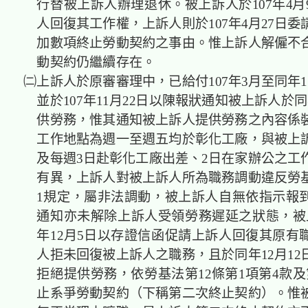
行替被上訴人辦理退休。被上訴人於107年4月
人回復其工作權，上訴人則於107年4月27日
加數項終止勞動契約之事由。惟上訴人解僱不
動契約仍繼續存在。
㈡上訴人於原審審理中，已給付107年3月至同年1
並於107年11月22日以陳報狀通知被上訴人於同
供勞務，惟其通知被上訴人提供勞務之內容係
工作地點為週一至週五均於彰化工廠，與被上
及每週3日赴彰化工廠出差、2日在家辦公之工
有異，上訴人對被上訴人所為職務調動違反勞基
1規定，屬非法調動，被上訴人自無依指示報
通知亦未解除上訴人受領勞務遲延之狀態，被上
年12月5日以存證信函促請上訴人回復其原有
人拒未回復被上訴人之職務，且於同年12月12
拒絕提供勞務，依勞基法第12條第1項第4款及
止系爭勞動契約（下稱第二次終止契約）。惟