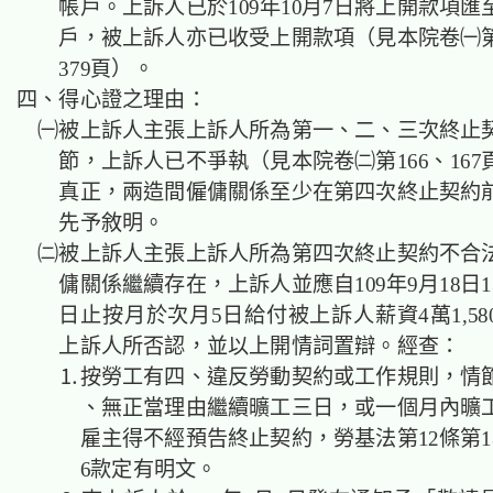
帳戶。上訴人已於109年10月7日將上開款項
戶，被上訴人亦已收受上開款項（見本院卷㈠第3
379頁）。
四、得心證之理由：
㈠被上訴人主張上訴人所為第一、二、三次終止
節，上訴人已不爭執（見本院卷㈡第166、16
真正，兩造間僱傭關係至少在第四次終止契約
先予敘明。
㈡被上訴人主張上訴人所為第四次終止契約不合
傭關係繼續存在，上訴人並應自109年9月18日
日止按月於次月5日給付被上訴人薪資4萬1,5
上訴人所否認，並以上開情詞置辯。經查：
⒈按勞工有四、違反勞動契約或工作規則，情
、無正當理由繼續曠工三日，或一個月內曠工
雇主得不經預告終止契約，勞基法第12條第1
6款定有明文。