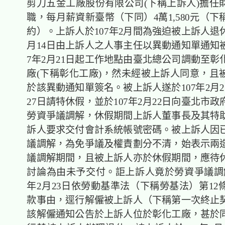
剪刀五金工廠股份有限公司(下稱上訴人)擔任
職，每月薪資新臺幣（下同）4萬1,580元（
約）。上訴人於107年2月間為強迫被上訴人退休
月14日由上訴人之人事主任以異動通知單通知被
7年2月21日起工作地點由臺北總公司調動至彰
廠(下稱彰化工廠)，然未經被上訴人同意，且
於該異動通知單簽名。被上訴人遂於107年2月
27日請特休假，並於107年2月22日向臺北市
勞資爭議調解，休假期間上訴人董事長及其特
訴人要求交付會計系統帳號密碼。被上訴人因
議調解，為免爭議及權責劃分不清，始表示兩
議調解期間，且被上訴人亦於休假期間，應待
討論為由未予交付。詎上訴人竟於勞資爭議調解
年2月23日依勞動基準法（下稱勞基法）第12
款事由，逕行解僱被上訴人（下稱第一次終止
該解僱通知公告於上訴人位於彰化工廠，甚於同