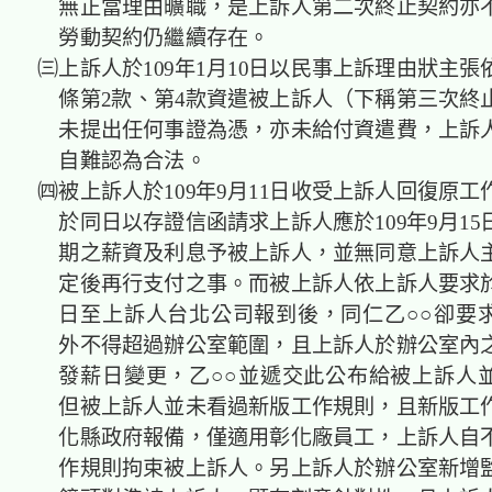
無正當理由曠職，是上訴人第二次終止契約亦
勞動契約仍繼續存在。
㈢上訴人於109年1月10日以民事上訴理由狀主張
條第2款、第4款資遣被上訴人（下稱第三次終
未提出任何事證為憑，亦未給付資遣費，上訴
自難認為合法。
㈣被上訴人於109年9月11日收受上訴人回復原工
於同日以存證信函請求上訴人應於109年9月1
期之薪資及利息予被上訴人，並無同意上訴人
定後再行支付之事。而被上訴人依上訴人要求於1
日至上訴人台北公司報到後，同仁乙○○卻要
外不得超過辦公室範圍，且上訴人於辦公室內
發薪日變更，乙○○並遞交此公布給被上訴人
但被上訴人並未看過新版工作規則，且新版工
化縣政府報備，僅適用彰化廠員工，上訴人自
作規則拘束被上訴人。另上訴人於辦公室新增