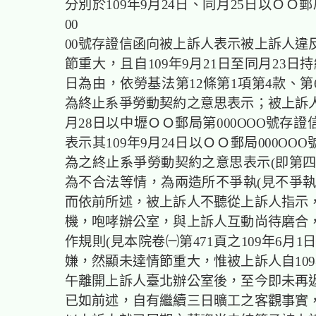
分別於109年9月24日、同月25日以ＯＯ郵局
00
00號存證信函向被上訴人表示被上訴人違反
節重大，且自109年9月21日至同月23日
日為由，依勞基法第12條第1項第4款、第
為終止系爭勞動契約之意思表示；被上訴人則
月28日以中壢ＯＯ郵局第000OOO號存
表示其109年9月24日以ＯＯ郵局000OO
為之終止系爭勞動契約之意思表示(即第四
為不合法等情，為兩造所不爭執(見不爭執
而依前所述，被上訴人不聽從上訴人指示
機，咆哮辦公室，與上訴人互動尚待磨合
作規則(見本院卷㈠第471頁之109年6月1
嫌，然顯未達情節重大，惟被上訴人自109
午離開上訴人臺北辦公室後，至今即未再
已如前述，自有繼續三日曠工之客觀事實