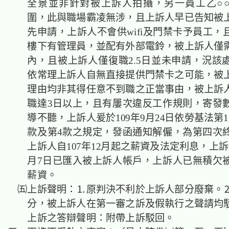
全景並非針對被上訴人拍攝，另一員工乙○
圍，此與職場霸凌無涉，且上訴人早已告知被
先申請，上訴人不會供wifi及門禁卡予員工，
樓下有管理員，並配有外部電鈴，被上訴人僅
內，且被上訴人僅復職2.5日並未申請，況該
依常理上訴人自無直接提供門禁卡之可能，被
理由均非其得任意不到職之正當事由，被上訴
職達3日以上，且有屢次違反工作規則，寄發
導不聽，上訴人爰於109年9月24日依勞基法第1
款及第4款之規定，發函通知解僱，為第四次
上訴人自107年12月起之薪資及法定利息，上訴人
月7日已匯入被上訴人帳戶，上訴人已無積欠
薪資。
㈤上訴聲明：⒈原判決不利於上訴人部分廢棄。
分，被上訴人在第一審之訴及假執行之聲請均
上訴之答辯聲明：附帶上訴駁回。