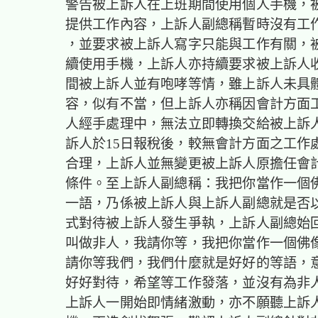
警告被上訴人在上班期間使用個人手機，
提供工作內容，上訴人副總稱暫時沒有工
，並要求被上訴人寫字只能與工作有關，被
續使用手機，上訴人亦持續要求被上訴人
間被上訴人並有咆哮等情，雖上訴人未具
容，似有不當，但上訴人亦稱因會計方面
人經手處理中，無法立即轉換交給被上訴
訴人於15日報稅後，較無會計方面之工作
合理，上訴人並無變更被上訴人原擔任會
條件。至上訴人副總稱：我把你當作一個
一語，乃係被上訴人與上訴人副總就是否
式對待被上訴人發生爭執，上訴人副總始
叫做非人，我請你等，我把你當作一個佛
請你等我們，我們什麼就是好好的等語，
好好對待，希望等工作發落，並沒有為非
上訴人一開始即情緒激動，亦不願聽上訴