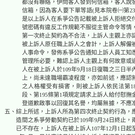
都沒有聯絡，伊問客人發到何信箱，客人說
信箱，因為客人要下單等語(見本院卷㈠第238
是以上訴人在系爭公告記載被上訴人拒絕交
號密碼有違反工作規範不服從主管命令等情
第一次終止契約為不合法，上訴人主觀上亦
被上訴人原任職上訴人之會計，上訴人解僱
人事命令，發佈系爭公告通知上訴人員工知
管理所必要，難認上訴人主觀上有何故意或
人在被上訴人於109年9月18日復職之三日
上，尚未達職場霸凌程度，亦如前述，應認
之人格權受有損害，則被上訴人依民法第18
段、第195條第1項規定請求上訴人給付慰撫
登道歉啟事以回復其名譽，均屬無據，不應
五、綜上所述，上訴人所為第四次終止契約行為，
造間之系爭勞動契約已於109年9月24日終止
已不存在，上訴人在被上訴人107年12月1日起