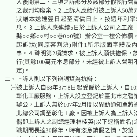
人後開第二、三項之訴部分及該部分假執行聲
之裁判均廢棄。⒉上訴人應給付被上訴人50萬
狀繕本送達翌日起至清償日止，按週年利率
息。⒊上訴人應連續5日於上訴人公司之工廠
縣○○鄉○○村○○巷0○0號）辦公室一樓公佈
起訴狀(同原審判決)附件1所示版面字體及
事。⒋聲明第2項請求，被上訴人願供擔保，
行(其餘100萬元本息部分，未經被上訴人聲明
定)。
二、上訴人則以下列辯詞資為抗辯：
㈠被上訴人自68年3月8日起受僱於上訴人，自10
彰化工廠服務，上訴人設立登記於臺北市之營
辦公，上訴人無於107年2月間以異動通知單將
北總公司調至彰化工廠。因被上訴人為上訴人
偶即上訴人之副總經理林桂英(以下逕稱姓名)
職期間長達30餘年，時有恣意請假之情，於第