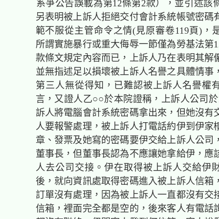
系爭公告誤載為第12條第2款），並引述該
另表明被上訴人拒絕交付會計系統帳號密碼
範不服從主管命令之情(見原審卷119頁)，
所謂實施暴行或重大侮辱一節僅為勞基法第12
款條文規定內容而已，上訴人乃在表明其解
並無指述足以損壞被上訴人名譽之具體情事
第三人無從得知，已難認被上訴人名譽權
言，又證人乙○○於本院證稱，上訴人公司於1
訴人將電腦會計系統密碼拿出來，但她沒有
人要報警處理，被上訴人打電話約伊到伊家
章、發票及她寫的密碼要伊交給上訴人公司
董事長，但董事長認為不應讓她拿給伊，應
人去公司交接。伊在取得被上訴人交給伊
後，就向資訊處取得密碼進入被上訴人信箱
訂單沒有處理，因為被上訴人一直都沒有交
信箱，裡面完全都是空的，後來客人有電話