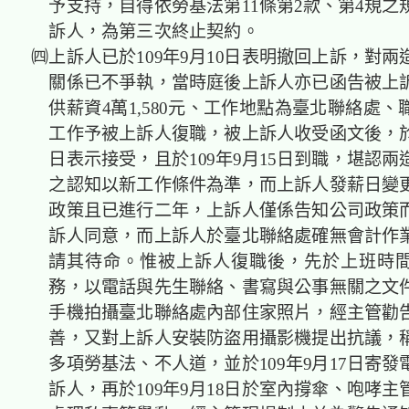
予支持，自得依勞基法第11條第2款、第4規之
訴人，為第三次終止契約。
㈣上訴人已於109年9月10日表明撤回上訴，對兩
關係已不爭執，當時庭後上訴人亦已函告被上
供薪資4萬1,580元、工作地點為臺北聯絡處
工作予被上訴人復職，被上訴人收受函文後，於1
日表示接受，且於109年9月15日到職，堪認
之認知以新工作條件為準，而上訴人發薪日變
政策且已進行二年，上訴人僅係告知公司政策
訴人同意，而上訴人於臺北聯絡處確無會計作
請其待命。惟被上訴人復職後，先於上班時
務，以電話與先生聯絡、書寫與公事無關之文
手機拍攝臺北聯絡處內部住家照片，經主管勸
善，又對上訴人安裝防盜用攝影機提出抗議，
多項勞基法、不人道，並於109年9月17日寄
訴人，再於109年9月18日於室內撐傘、咆哮