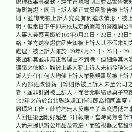
處理私事等舉動，經主管現場制止並為警告通
錄影為證，同日上訴人並正式發函警告被上訴
則，並詢問被上訴人究竟有何違法情形，被
明，但當日下午即未依規定請假無預警離開公
人事人員蔡青娥於109年9月21日、22日、23
絡，並寄送存證信函告知被上訴人其不假未到
處理，被上訴人雖於109年9月22日、25日、2
來函稱其並非無正當理由不到職，但細繹其內
曠職之依據，雖被上訴人稱上訴人未補發積欠
訴人升任任何人均係上訴人業務規畫與被上訴
人內部更改發薪日等則係被上訴人未至公司
者，並非針對被上訴人，而台北聯絡處桌子高
107年之前於台北聯絡處工作時即為相同高度，
同環境工作，此前均無人反應桌子高度過低之
人回任後因剛好超過15日報帳，當時尚無會計
人尚未提供辦公用品及電腦，而監視器之裝設