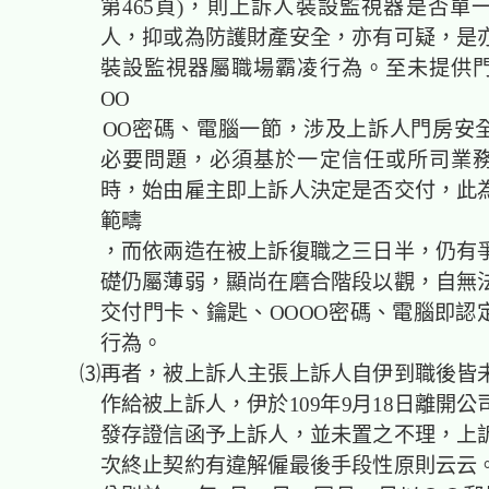
第465頁)，則上訴人裝設監視器是否單
人，抑或為防護財產安全，亦有可疑，是
裝設監視器屬職場霸凌行為。至未提供
OO
OO密碼、電腦一節，涉及上訴人門房安全
必要問題，必須基於一定信任或所司業
時，始由雇主即上訴人決定是否交付，此
範疇
，而依兩造在被上訴復職之三日半，仍有爭
礎仍屬薄弱，顯尚在磨合階段以觀，自無
交付門卡、鑰匙、OOOO密碼、電腦即認
行為。
⑶再者，被上訴人主張上訴人自伊到職後皆未
作給被上訴人，伊於109年9月18日離開
發存證信函予上訴人，並未置之不理，上
次終止契約有違解僱最後手段性原則云云