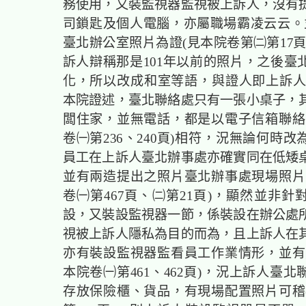
務使用，又裝監視器監視被上訴人，沒有
司鎖匙及個人電腦，亦屬職場霸凌云云。並
臺北辦公室照片為證(見本院卷第㈡第17頁
訴人辯稱那是101年以前的照片，之後臺
化，所以改成和室等語，與證人即上訴人
本院證述，臺北聯絡處只有一張小桌子，
闆住家，並無電話，都是以電子信箱聯絡
卷㈠第236、240頁)相符，況無論何時
員工在上訴人臺北辦事處亦確實同在低矮
並有兩造提出之照片臺北辦事處現場照片
卷㈠第467頁、㈡第21頁)，顯然並非針
設，又裝設監視器一節，係裝設在辦公處
視被上訴人隱私為目的而為，且上訴人在
亦有裝設監視器監看員工作業情形，並有
本院卷㈠第461、462頁)，況上訴人臺
存放保險櫃、貨品，有現場配置照片可稽