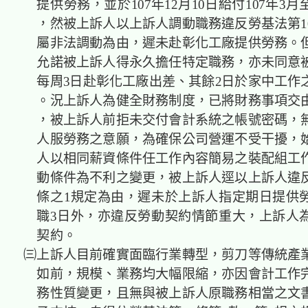
提供勞務，並於107年12月10日給付107年3月
，然被上訴人以上訴人調動職務違反勞基法第10
屬非法調動為由，遲未赴彰化工廠提供勞務。
允諾被上訴人得永久擔任特定職務，亦未同意
每周3日赴彰化工廠出差、其餘2日於家中工作
。況上訴人為健全財務制度，已將財務事項交
，被上訴人前拒未交付會計系統之帳號密碼，
人服勞務之意願，為確保公司營運不受干擾，
人以相同薪資條件任工作內容簡易之裝配組工
動條件為不利之變更，被上訴人逕以上訴人違反
條之1規定為由，遲未於上訴人指定期日提供
職3日外，亦違反勞動契約情節重大，上訴人
契約。
㈢上訴人目前確實面臨行業轉型，剪刀等傳統產
如前，規模、業務均大幅限縮，亦因會計工作
務性質變更，且無與被上訴人原職務相當之文