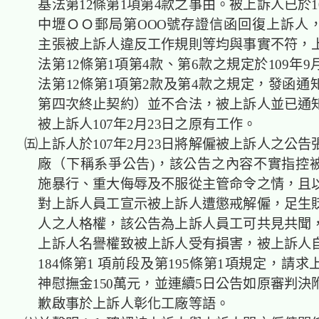
基法第12條第1項第4款之事由。被上訴人已於10
中壢ＯＯ郵局第OOO號存證信函回復上訴人
主張被上訴人違反工作規則等均與事實不符，
法第12條第1項第4款、第6款之規定於109年9
法第12條第1項第2款及第4款之規定，發函通
第四次終止契約）並不合法，被上訴人並已通
被上訴人107年2月23日之原有工作。
㈤上訴人於107年2月23日將解僱被上訴人之公告
廠（下稱系爭公告)，該公告之內容不實指控
施暴行、重大侮辱及不服從主管命令之情，且
對上訴人員工宣示被上訴人遭懲戒解僱，足生
人之人格權，該公告為上訴人員工可共見共聞
上訴人名譽權致被上訴人受有損害，被上訴人
184條第1 項前段及第195條第1項規定，請
神慰撫金150萬元，並連續5日公告如原審判決
歉啟事於上訴人彰化工廠等語。