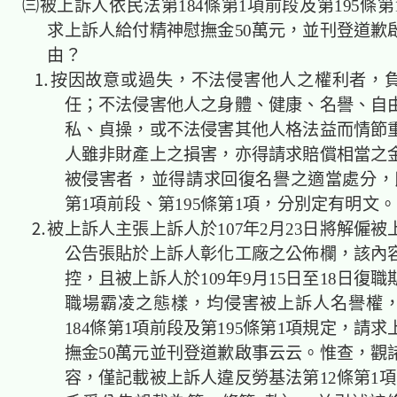
㈢被上訴人依民法第184條第1項前段及第195條
求上訴人給付精神慰撫金50萬元，並刊登道歉
由？
⒈按因故意或過失，不法侵害他人之權利者，
任；不法侵害他人之身體、健康、名譽、自
私、貞操，或不法侵害其他人格法益而情節
人雖非財產上之損害，亦得請求賠償相當之
被侵害者，並得請求回復名譽之適當處分，民
第1項前段、第195條第1項，分別定有明文。
⒉被上訴人主張上訴人於107年2月23日將解僱被
公告張貼於上訴人彰化工廠之公佈欄，該內
控，且被上訴人於109年9月15日至18日復
職場霸凌之態樣，均侵害被上訴人名譽權
184條第1項前段及第195條第1項規定，請
撫金50萬元並刊登道歉啟事云云。惟查，觀
容，僅記載被上訴人違反勞基法第12條第1項