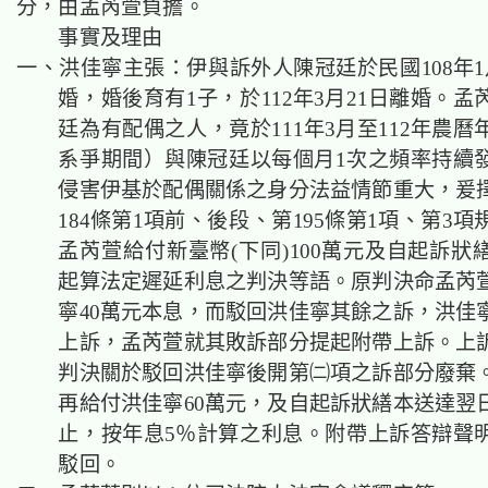
分，由孟芮萱負擔。
事實及理由
一、洪佳寧主張：伊與訴外人陳冠廷於民國108年1
婚，婚後育有1子，於112年3月21日離婚。
廷為
有配偶之人，竟於111年3月至112年農
系爭期間）與陳冠廷以每個月1次之頻率持續
侵害伊基於配偶關係之身分法益情節重大，
爰
184條第1項前、後段、
第195條第1項、第3
孟芮萱給付新臺幣(下同)100萬元及自起訴狀
起算法定遲延利息之判決等語
。
原判決命孟芮
寧40萬元本息，而駁回洪佳寧其餘之訴，洪佳
上訴，孟芮萱就其敗訴部分提起附帶上訴。上
判決關於駁回洪佳寧後開第㈡項之訴部分廢棄
再給付洪佳寧60萬元，及自起訴狀繕本送達翌
止，按年息5％計算之利息。
附帶上訴
答辯聲
駁回。