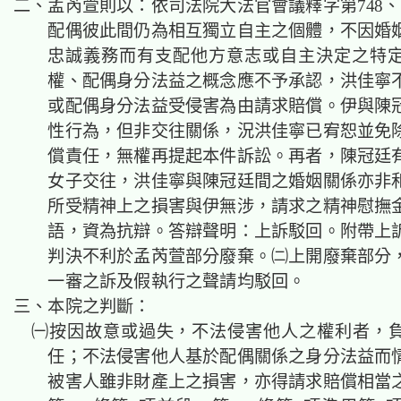
二、孟芮萱則以：依司法院大法官會議釋字第748、
配偶彼此間仍為相互獨立自主之個體，不因婚
忠誠義務而有支配他方意志或自主決定之特
權、配偶身分法益之概念應不予承認，洪佳寧
或配偶身分法益受侵害為由請求賠償。伊與陳
性行為，但非交往關係，況洪佳寧已
宥恕並
免
償責任，無權再提起本件訴訟。再者，陳冠廷
女子交往，洪佳寧與陳冠廷間之婚姻關係亦非
所受精神上之損害與伊無涉，請求之精神慰撫
語，資為抗辯。答辯聲明：上訴駁回。附帶上
判決不利於孟芮萱部分廢棄。㈡上開廢棄部分
一審之訴及假執行之聲請均駁回。
三、本院之判斷：
㈠按因故意或過失，不法侵害他人之權利者，
任
；
不法侵害他人基於
配偶
關係之
身分法益
而
被害人雖非財產上之損害，亦得請求賠償相當