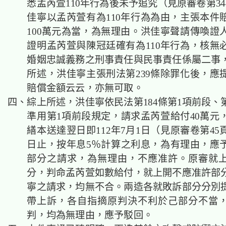
悉孟芮萱110年行為後未予追究（見原審卷第3
佳寧以孟芮萱有為110年行為為由，主張本件
100萬元為當，為無理由。洪佳寧聲請傳喚證
證明孟芮萱與陳冠廷確有為110年行為，核
無
婚姻忠誠義務之刑事責任與民事責任係屬二事
所述，洪佳寧主張刑法第239條除罪化後，應
賠償金額云云，亦無可取。
四、綜上所述，洪佳寧依民法第184條第1項前段、第
準用第1項前段規定，請求孟芮萱給付40萬元
繕本送達翌日即112年7月1日（見原審卷第4
日止，按年息5％計算之利息，為有理由，應
部分之請求，為無理由，不應准許。原審就
分，判命孟芮萱如數給付，就上開不應准許部
寧之請求，均無不合。兩造各就敗訴部分分別
帶上訴，各自指摘原判決不利於己部分不當
判，均為無理由，應予駁回。