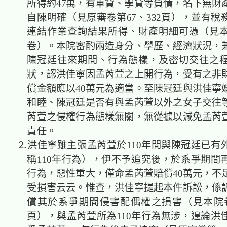
所得約47萬，有車貸、學貸等負債，名下無財
自陳明確（見原審卷第67、332頁），並有稅務T
連結作業查詢結果所得、財產明細可憑（見
卷）。本院審酌兩造身分、學歷、經濟狀況，
陳冠廷往來期間、行為態樣，及密切交往之
狀，認洪佳寧因孟芮萱之上開行為，受有之非
償金額應以40萬元為適當。至陳冠廷與洪佳寧
和睦、陳冠廷是否有與孟芮萱以外之女子交往
芮萱之侵權行為態樣無關，無從據以減免孟芮
責任。
⒉洪佳寧雖主張孟芮萱於110年間與陳冠廷已有
稱110年行為），伊不予追究後，於系爭期間
行為，惡性重大，僅命孟芮萱賠償40萬元，不
受損害云云。惟查，洪佳寧提起本件訴訟，係
償其於系爭期間侵害配偶權之損害（見本院卷第
頁），與孟芮萱所為110年行為無涉，遑論洪