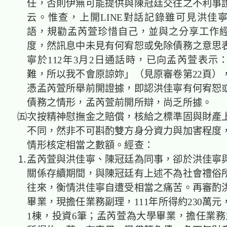
任，否則伊無可能提供與陳冠廷交往之不利事
云。惟查，上開
LINE對話記錄雖可見洪佳
語，規勸孟芮萱珍惜自己，並與之分享
工作
度，然訊息中未見有何
宥恕或免除債務之意思
寧於112年3月2日通話時，已向孟芮萱
表示
難，所以我不會原諒妳」（見原審卷第22頁）
憑孟芮萱所舉前開證據，即認洪佳寧有何宥恕
債務之情形，孟芮萱前開所辯，尚乏所據。
㈤次
按精神慰撫金之賠償，核給之標準固與財產
不同，然非不可斟酌雙方身分資力與加害程度
情形核定相當之數額。經查：
⒈孟芮萱與洪佳寧、陳冠廷為同事，卻於洪佳寧
關係存續期間，與陳冠廷有上述不為社會禮俗
往來，衡情洪佳寧自遭受相當之痛苦。再審酌
畢業，現擔任業務副理，111年所得約230萬
1棟，投資6筆；孟芮萱為大學畢業，擔任業務主