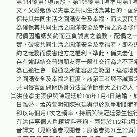
第184條第1項前段、第195條第3項準用第
文。
又婚姻係以夫妻之共同生活為其目的，
配
保持其共同生活之圓滿安全及幸福，而夫妻間
為確保其共同生活之圓滿安全及幸福之必要條
配偶
因婚姻契約而互負誠實之義務，
配偶
之
實，破壞共同生活之圓滿安全及幸福者，即為
約之義務而侵害他方之權利
。準此，倘夫妻任
存有逾越結交普通朋友等一般社交行為之不正
為已逾社會一般通念所能容忍之範圍，達破壞
之圓滿安全及幸福之程度，該第三者與不誠實
共同侵害配偶關係身分法益情節重大之行為人
㈡洪佳寧主張伊與陳冠廷於108年1月4日結婚，於1
日離婚，孟芮萱明知陳冠廷與伊於系爭期間猶
卻以每個月1次之頻率，持續與陳冠廷發生性
有洪佳寧個人戶籍資料查詢、兩造於112年3月
音譯文（見原審卷限閱卷；原審卷第21至22頁