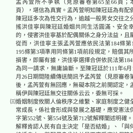
孟芮萱所不爭執（見原審卷第65至66頁；本
頁），堪信為真實。孟芮萱明知陳冠廷為有
配
陳冠廷多次為性交行為，逾越一般男女交往之
搖洪佳寧與陳冠廷婚姻共同生活圓滿、安全
的，侵害洪佳寧基於
配偶
關係之身分法益，且
從而，洪佳寧
主張孟芮萱應依民法
第184條
195條
第3項準用同條第1項前段規定，賠償其
損害，即屬有據，
洪佳寧選擇合併依民法第18
為同一請求，無庸論斷。至陳冠廷於111年6月
月26日期間陸續傳送簡訊予孟芮萱（見原審卷第
後，孟芮萱有無回應，無礙本院之前開認定，
稱伊與陳冠廷無交往關係云云，委無可採。
㈢
婚姻制度攸關人倫秩序之維繫、家庭制度之健
常成長，係社會形成與發展之基礎，應受憲法
字第552號、第554號及第712號
解釋
闡述明確。
解釋肯認人民有自主決定「是否結婚」、「與