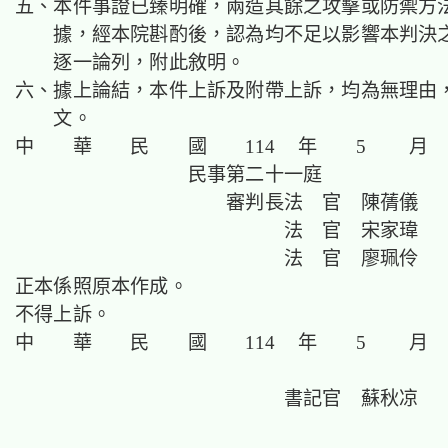
五、本件事證已臻明確，兩造其餘之攻擊或防禦方
據，經本院斟酌後，認為均不足以影響本判決
逐一論列，附此敘明。
六、據上論結，本件上訴及附帶上訴，均為無理由
文。
中 華 民 國 114 年 5 月 
民事第二十一庭
審判長法 官 陳蒨儀
法 官 宋家瑋
法 官 廖珮伶
正本係照原本作成。
不得上訴。
中 華 民 國 114 年 5 月 
書記官 蘇秋凉