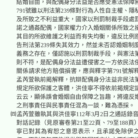
結婚自由，與配偶身分法益是否應受憲法保障
791
號雖以刑法第239條對行為人性自主權、隱
及所致之不利益重大，國家以刑罰制裁手段處
諾之通姦配偶，國家權力介入婚姻關係所致之
其目的所欲維護之利益而有失均衡，違反比例
告刑法第239條失其效力，然並
未否認婚姻制
義務之存在，僅認施以刑罰制裁手段，與憲法第
則不符，是配偶身分法益遭侵害之一方依民法
關係請求他方賠償損害，應與釋字第
791
號
解
孟芮萱執前揭解釋，
抗辯配偶身分法益
非民法第
規定所欲保護之客體，洪佳寧不得依前揭規定
云云，顯係誤會婚姻自由保障之旨趣，將
違反
之刑事責任與民事責任混為一談，難為憑採。
㈣孟芮萱雖執其與洪佳寧112年3月2日之通話錄音
對話記錄（見原審卷第21至22頁、79至188
寧已對其為宥恕之意思表示，且承諾免除伊