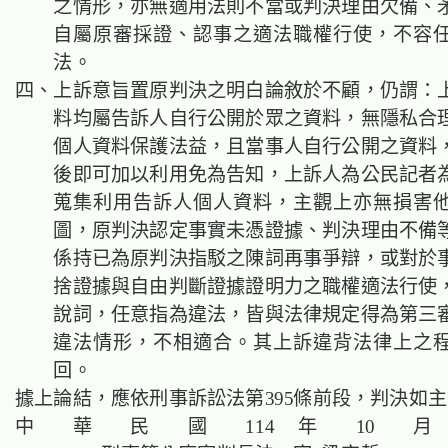
之情形，亦無適用法則不當或判決理由欠備、
自屬原審採證、認事之適法職權行使，不容
法。
四、上訴意旨置原判決之明白論敘於不顧，仍謂：
料均屬告訴人自行公開於眾之資料，無隱私合
個人資料保護法益，且當事人自行公開之資料
後即可加以利用免為告知，上訴人為公民記者
蒐集利用告訴人個人資料，主觀上亦無損害
圖，原判決認定事實未憑證據、判決理由不備
係持已為原判決指駁之陳詞再事爭辯，或對於
捨證據與自由判斷證據證明力之職權適法行使
說詞，任意指為違法，皆與法律規定得為第三
違法情形，不相適合。其上訴違背法律上之
回。
據上論結，應依刑事訴訟法第395條前段，判決如
中 華 民 國 114 年 10 月