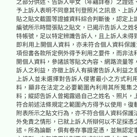
之部分供述、告訴人甲女（年籍詳卷）之證述
予上訴人表明不同意其刊登照片之訊息、上訴
貼之貼文截圖等證據資料綜合判斷後，認定上
編號所示時間張貼之貼文，已揭示告訴人之姓
特帳號，足以特定辨識告訴人，且上訴人未得
即利用上開個人資料，亦未符合個人資料保護法
項但書各款所定例外得予利用之要件，而非法
開個人資料，參諸該等貼文內容、網路流量等
訴人之利益，亦徵上訴人有損害告訴人利益之
上訴人並未選擇對告訴人侵害最小之方式利
料，顯非在法定之必要範圍內利用其所蒐集
料；縱認告訴人曾揭露過自己之姓名、照片，
符合前述法條規定之範圍內方得予以使用。復
附表所示之貼文行為，亦不符合個人資料保護法
外免責之情形，已就上訴人所辯何以不足採憑
述。所為論斷，俱有卷存事證足憑，並無認定