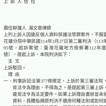
上 訴 人 佐 拉
選任辯護人 湯文章律師
上列上訴人因違反個人資料保護法等罪案件，不服
花蓮分院中華民國114年3月27日第二審判決（11
95號，起訴案號：臺灣花蓮地方檢察署112年度偵
號），提起上訴，本院判決如下：
主 文
上訴駁回。
理 由
一、刑事訴訟法第377條規定，上訴於第三審法院
背法令為理由，不得為之。是提起第三審上訴
違背法令為法定要件。如果上訴理由書狀並未
資料，具體指摘原判決不適用何種法則或如何