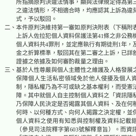
所指摘原判決違法情事，顯與法律規定得為第
之違法情形，不相適合時，均應認其上訴為違
式，予以駁回。
二、本件
原判決維
持第一審如原判決附表（下稱附
上訴人佐拉犯個人資料保護法第41條之非公務
個人資料共4罪刑，並定應執行有期徒刑1年，
金之折算標準，駁回其在第二審之上訴，
已詳
證據之依據及如何審酌裁量之理由。
三、基於人性尊嚴與個人主體性之維護及人格發展
保障個人生活私密領域免於他人侵擾及個人
制，隱私權乃為不可或缺之基本權利，而受憲法
障。其中就個人自主控制個人資料之「資訊隱
乃保障人民決定是否揭露其個人資料、及在何
何時、以何種方式、向何人揭露之決定權，並
個人資料之使用有知悉與控制權及資料記載
（參見司法院釋字第603號解釋意旨）。而資