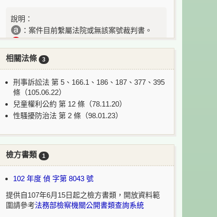
說明：
：案件目前繫屬法院或無該案號裁判書。
：案件目前上訴到最高法院/最高行政法院審
理中。
相關法條
3
刑事訴訟法 第 5、166.1、186、187、377、395
條（105.06.22）
兒童權利公約 第 12 條（78.11.20）
性騷擾防治法 第 2 條（98.01.23）
檢方書類
1
102 年度 偵 字第 8043 號
提供自107年6月15日起之檢方書類，開放資料範
圍請參考
法務部檢察機關公開書類查詢系統