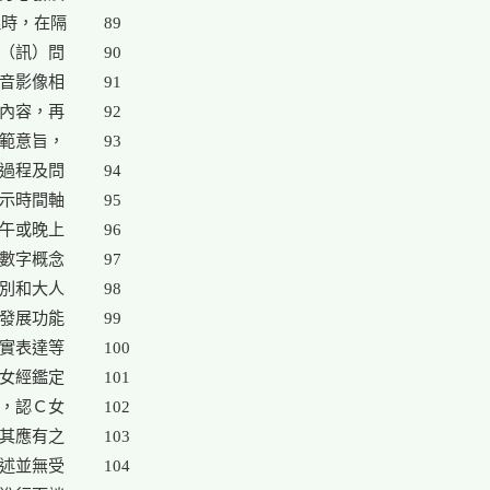
時，在隔

89

（訊）問

90

音影像相

91

內容，再

92

範意旨，

93

過程及問

94

示時間軸

95

午或晚上

96

數字概念

97

別和大人

98

發展功能

99

實表達等

100

女經鑑定

101

，認Ｃ女

102

其應有之

103

述並無受

104
