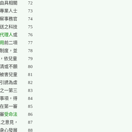
由具相關

72

專業人士

73

察事務官

74

送之科技

75

代理人
或

76

用
前二項

77

制度，並

78

，依兒童

79

清或不願

80

被害兒童

81

引誘為虛

82

之一第三

83

事項，得

84

在第一審

85

一審
受命法

86

之意見，

87

身心發展

88
