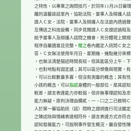
    之特性，以專業之詢問技巧，於同年11月26日審理
    離的溫馨談話室內，協助法院、當事人及辯護人詰
    證人Ｃ女，法院、當事人及辯護人在法庭內透過聲
    互傳送之科技設備，同步見聞證人Ｃ女證述過程及
    給予當事人及辯護人詰問之機會，充分體現上開規
    程序自屬適當且完整。
稽之
卷內鑑定人訊問Ｃ女之
    答，Ｃ女無法使用年月日、星期幾、幾點幾分來標
    ，也無法清楚描述時間長短，但其能區分上午、下
    ，也對地點有固定感；其可以區分想像與現實，有
    ，可以比較數量多寡，但沒有測量的概念；其有性
    小孩的概念，可以
指認
身體的一般部位，是其認知
    較差，語言表達能力亦較弱，但非無事理認知及忠
    能力無疑。原判決理由欄貳、一、㈡之二已敘明Ｃ
    人於第一審協助訊（詰）問時之證詞進行司法鑑定
    之陳述除與情緒表達相符外，語言表達方式亦符合
    認知發展能力，可說明事件發生概況，屬自發性陳