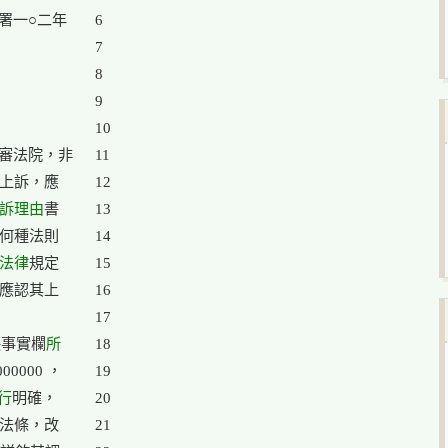
一○二年

6

7

8

9

10

審法院，非

11

上訴，應

12

訴理由
書

13

何種法則

14

法律
規定

15

應認其上

16

17

決事實欄
所

18

000 ，

19

行
明確，

20

法條，改

21
