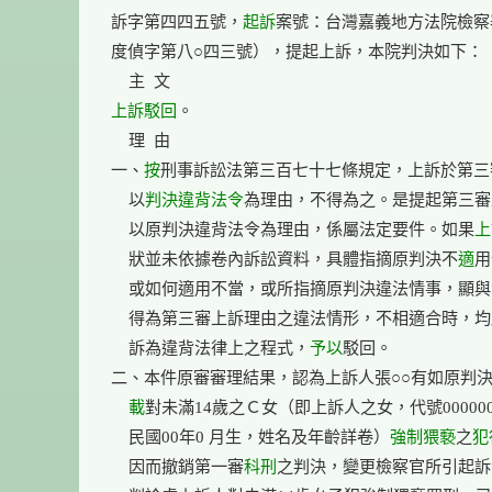
訴字第四四五號，
起訴
案號：台灣嘉義地方法院檢察署
度偵字第八○四三號），提起上訴，本院判決如下：

上訴駁回
。

    理  由

一、
按
刑事訴訟法第三百七十七條規定，上訴於第三
    以
判決違背法令
為理由，不得為之。是提起第三審
    以原判決違背法令為理由，係屬法定要件。如果
上
    狀並未依據卷內訴訟資料，具體指摘原判決不
適
用
    或如何適用不當，或所指摘原判決違法情事，顯與
    得為第三審上訴理由之違法情形，不相適合時，均
    訴為違背法律上之程式，
予以
駁回。

二、本件原審審理結果，認為上訴人張○○有如原判
    載
對未滿14歲之Ｃ女（即上訴人之女，代號00000000
    民國00年0 月生，姓名及年齡詳卷）
強制猥褻
之
犯
    因而撤銷第一審
科刑
之判決，變更檢察官所引起訴