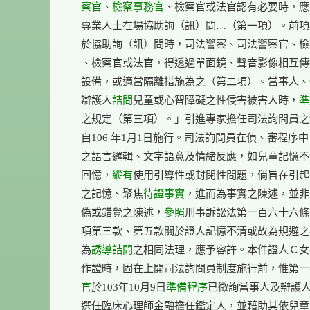
    察官
、
檢察事務官
、檢察官或法官認有必要時，應
    專業人士在場協助詢（訊）問…（第一項）。前項
    於協助詢（訊）問時，司法警察、司法警察官、檢
    、檢察官或法官，得透過單面鏡、聲音影像相互傳
    設備，或適當隔離措施為之（第二項）。當事人、
    辯護人
詰問
兒童或心智障礙之性侵害被害人時，
準
    之規定（第三項）。」引進專家擔任司法詢問員之
    自106 年1月1日施行。司法詢問員在偵、審程序中
    之語言邏輯、文字語意及情緒反應，如兒童記憶不
    回憶，
縱有
使用引導性或封閉性問題，倘旨在引起
    之記憶、聚焦
待證事實
，進而為事實之陳述，並非
    偽或錯覺之陳述，
參照
刑事訴訟法第一百六十六條
    項第三款、第五款關於證人記憶不清或故為規避之
    為
誘導詰問
之相同法理，應予容許。本件證人Ｃ女
    作證時，固在上開司法詢問員制度施行前，惟第
    官
於103年10月9日
準備程序
已徵詢當事人及辯護人
    選任臨床心理師金融擔任鑑定人，並藉助其依兒童