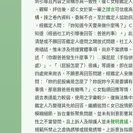
    到引導且內容之架構亦具一致性，復Ｃ女經鑑定人
    、觀察、評估後，認Ｃ女於第一審之
證言
可信度高
    構。按之卷內資料，委無不合。至於鑑定人協助訊
    ，經鑑定人問：「妳知道今天要來做什麼嗎？」Ｃ
    知道（經過社工的引導後回答：爸爸的事）。」此
    清楚或不願回答鑑定人提問之開放式問題，社工人
    旁插話，惟未涉及待證實體事項，尚非不當誘導。
    述「（你跟爸爸發生什麼事？）…摸屁屁（手指偵
    處）」、「（屁股怎麼了）很痛」等語後，即在談
    四處爬來爬去，不願意再回答問題，經鑑定人安撫
    問：「妳的屁股痛是怎麼了？妳說妳今天是要講有
    事情，那是跟爸爸有關嗎？」Ｃ女點頭回應等情，
    語言表達能力較弱，使用之字彙較少，復無法集中
    鑑定人乃整理其先前回答，繼續追問Ｃ女已說情節
    模糊細節，旨在重新聚焦問題，並未有刻意影響其
    性之不當發問，且上訴人及辯護人並未
聲明異議
，
    規範所禁止之虛偽誘導或錯覺誘導。上訴意旨指摘