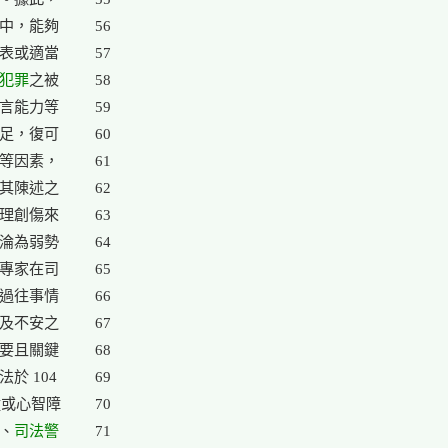
中，能夠

56

表或適當

57

犯罪
之被

58

言能力等

59

足，復可

60

等因素，

61

其陳述之

62

理創傷來

63

淪為弱勢

64

專家在司

65

過往事情

66

及不安之

67

要且關鍵

68

 104

69

或心智障

70

、
司法警

71
