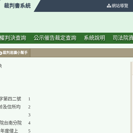
裁判書系統
:::
網站導覽
權判決查詢
公示催告裁定查詢
系統說明
司法院
裁判易讀小幫手
決
1

2

3

院台南分院

4

年度侵上

5
