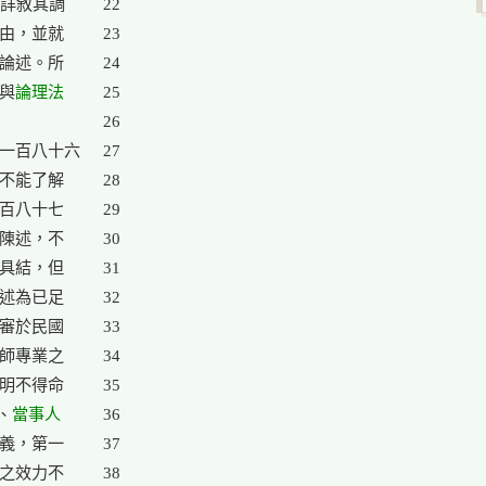
詳敘其調

22

由，並就

23

論述。所

24

驗與
論理法

25

26

一百八十六

27

不能了解

28

百八十七

29

陳述，不

30

具結，但

31

述為已足

32

審於民國

33

理師專業之

34

明不得命

35

、
當事人
36

義，第一

37

之效力不

38
