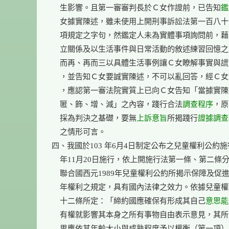
    生影響。且第一審審判長於Ｃ女作證前，已告知
鑑
    女據實陳述，雖未使用上開刑事訴訟法第一百八十
    項規定之字句，然鑑定人未為實體事項詢問前，藉
    立關係及以生活事件與日常活動的敘述練習回憶之
    而再、再而三以具體生活事例讓Ｃ女瞭解事實與謊
    ，並告知Ｃ女要誠實陳述，不可以亂回答，經Ｃ
    ，應認第一審法院實質上已向Ｃ女告知「當據實陳
    匿、飾、增、減」之內容，踐行合法
調查程序
，原
    採為判決之基礎，要無
上訴意旨
所揭踐行
證據調查
    之情形可言。

四、我國於103 年6月4日制定公布之兒童權利公約施
    年11月20日施行，依上開施行法第一條、第二條分
    聯合國西元1989年兒童權利公約所揭示保障及促進
    年權利之規定，具有國內法律之效力。依據兒童權
    十二條所定：「締約國應確保有形成其自己
意思能
    有權就影響其本身之所有事物自由表示意見，其所
    思應依其年齡大小與成熟程度予以權衡（第一項）