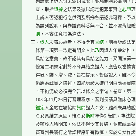
    判論處上訴人對未滿14歲女子犯強制猥褻罪刑，已
    查、取捨
證據
之結果及憑以認定犯罪事實之
心證
理
    上訴人否認犯行之供詞及所辯各語認非可採，予以
    為論列說明，與卷證資料悉無不合，並不違背經
    則
，不容任意指為違法。

三、
證人
未滿16歲者，不得令其
具結
，刑事訴訟法第
    條第一項第一款定有明文。此
乃
因證人年齡幼稚，
    具結之意義，故不認其有具結之能力。又同法第一
    條第二項規定對於不令具結之證人，應告以當據實
    得匿、飾、增、減，旨在提示、督促證人，雖不令
    仍應為誠實之陳述，如能讓證人確已明白應據實陳
    ，不拘泥於必須完全告以條文之字句。卷查，第一
    103 年11月26日行審理程序，審判長請具臨床心
鑑定
人金融在場協助
訊問
證人Ｃ女，雖疏未具體說
    Ｃ女具結之原因，惟Ｃ女
斯時
年僅5 歲餘，為法院
    及辯護人所明知，依法不得令其具結，並無絲毫疑
    審審判長踐行之訴訟程序雖有微疵，究於Ｃ女作證