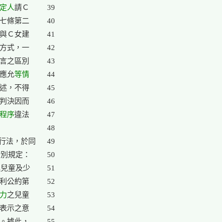
定人
請Ｃ

39

七條第二

40

與Ｃ女建

41

方式，一

42

言之區別

43

女應允
等情
44

述，不得

45

判決因而

46

程序
違法

47

48

行法，於同

49

別規定：

50

兒童及少

51

利公約第

52

力
之兒童

53

表示之意

54

。據此，

55
