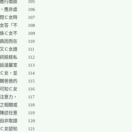
進行面談

105

，應非虛

106

問Ｃ女時

107

女答「不

108

係Ｃ女不

109

員因而在

110

又Ｃ女證

111

訊娃娃私

112

話溫馨室

113

Ｃ女，並

114

關爸爸的

115

可知Ｃ女

116

注意力，

117

之相關或

118

陳述任意

119

自非取證

120

Ｃ女認知

121
