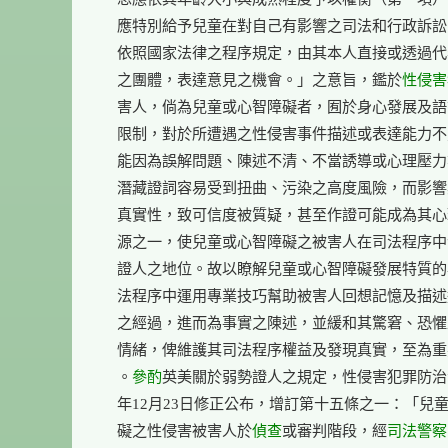
    應特別給予兒童在對自己有影響之司法和行政訴訟
    依照國家法律之程序規定，由其本人直接或透過代
    之團體，表達意見之機會。」之意旨，鑑於
性侵害
    害人，倘為兒童或心智障礙者，囿於身心發展及語
    限制，對於所遭遇之性侵害事件描述或表達能力不
    能因為誤解問題、陳述不清、不當誘導或心理壓力
    潛藏證詞容易受到扭曲、污染之高度風險，而影響
    真實性，致可信度被質疑，甚至作證可能成為其心
    源之一，使兒童或心智障礙之被害人在司法程序中
    證人之地位。故以瞭解兒童或心智障礙發展特質的
    法程序中運用專業技巧幫助被害人回想記憶及描述
    之經過，進而為事實之陳述，並緩和其驚窘、恐懼
    情緒，俾維護其司法程序權益及發現真實，至為重
    。
參酌
英美關於弱勢證人之規定，性侵害犯罪防治法於
    年12月23日修正公布，增訂第十五條之一：「兒童
    礙之性侵害被害人於
偵查
或審判階段，經
司法警察