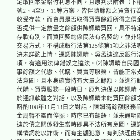
定取回本金給付利息不同，且原判決附表（下
號2、4至9、11等方案，皆伴隨餘額之買賣行
收受存款，而會員是否取得買賣餘額所得之價
否提供一定數量之餘額供陳姵晴買回，具不特
存款有別。而買回契約係民法有名契約，並非
交易方式，不構成銀行法第125條第1項之非法
決未詳酌上情，逕認陳姵晴、吳孟迪違反銀行法第
項，有適用法律錯誤之違法。⑵陳姵晴自民國1
事餘額之代繳、代購、買賣等服務，皆能正常
法意圖，且本身確實持有大量之餘額，並進行
代購、買賣服務一段時日，原判決僅以陳姵晴
於通訊軟體之對話，以及陳姵晴未能買回餘額
斟酌108年11月13日之對話，陳姵晴餘額服
金周轉不靈而停擺，時序已有齟齬，並未證明
迪於債之關係發生當時即具不法所有意圖，逕
構情詞施以詐術，而有主觀犯意，有判決理由