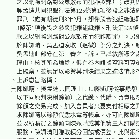
之以網際網路對公眾散布而犯詐欺罪）；改判
吳孟迪共同犯銀行法第125條第1項後段之非法
罪刑（處有期徒刑8年2月，想像競合犯組織犯
3條第1項後段之參與犯罪組織罪、刑法第339條
款之以網際網路對公眾散布而犯詐欺罪）。另
於陳姵晴、吳孟迪沒收（追徵）部分之判決，
吳孟迪此部分在第二審之上訴。已詳敘所憑之
理由，核其所為論斷，俱有卷內證據資料可資
上觀察，並無足以影響其判決結果之違法情形
三、上訴意旨略稱：
㈠陳姵晴、吳孟迪共同理由：⑴陳姵晴從事餘額
以下同原判決稱餘額）之代繳、代購、買賣服
餘額之交易完成。加入會員者只要支付相應之
求陳姵晴以餘額代繳水電等帳單，亦可向陳姵
並以所購買之餘額向陳姵晴或其他第三人訂購
服務，陳姵晴則賺取積分回饋或價差，此與銀