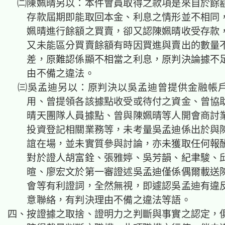
㈡陳姵晴另以：本件會員取得之款項是來自於餘
存款屆期即能取回本金、利息之情形並不相同
姵晴進行餘額之買賣，卻又認陳姵晴收受存款
又未能區分買賣餘額有時因買進與賣出的數量
差，原難認係顯不相當之利息，原判決論據不
由不備之違法。
㈢吳孟迪另以：原判決以吳孟迪曾提供金融帳
用、曾提領各該據點收受或待付之資金、曾協
晴天團隊人員據點、曾與陳姵晴等人開會商討
投資登記相關業務等，未考量吳孟迪係出於與
誼在場，並未實質參與討論，亦未獲取任何報
對於證人胡富銓、張雅婷、吳芳韻、紀聿駿、
暄、廖宏文於第一審證述吳孟迪僅係偶爾載送
會等有利證詞，全然無視，即遽認吳孟迪有違
意聯絡，有判決理由不備之違法等語。
四、按證據之取捨、證明力之判斷與事實之認定，