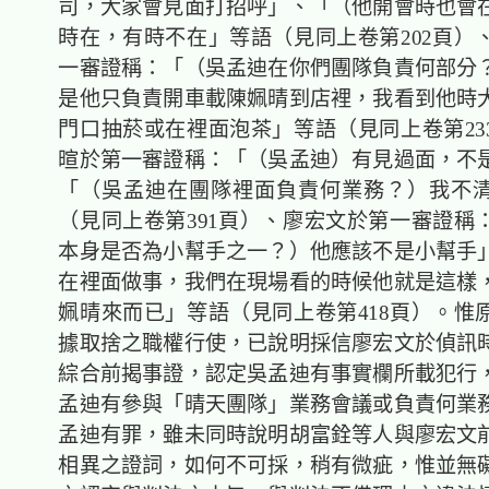
司，大家會見面打招呼」、「（他開會時也會
時在，有時不在」等語（見同上卷第202頁）
一審證稱：「（吳孟迪在你們團隊負責何部分
是他只負責開車載陳姵晴到店裡，我看到他時
門口抽菸或在裡面泡茶」等語（見同上卷第23
暄於第一審證稱：「（吳孟迪）有見過面，不
「（吳孟迪在團隊裡面負責何業務？）我不
（見同上卷第391頁）、廖宏文於第一審證稱
本身是否為小幫手之一？）他應該不是小幫手
在裡面做事，我們在現場看的時候他就是這樣
姵晴來而已」等語（見同上卷第418頁）。惟
據取捨之職權行使，已說明採信廖宏文於偵訊
綜合前揭事證，認定吳孟迪有事實欄所載犯行
孟迪有參與「晴天團隊」業務會議或負責何業
孟迪有罪，雖未同時說明胡富銓等人與廖宏文
相異之證詞，如何不可採，稍有微疵，惟並無