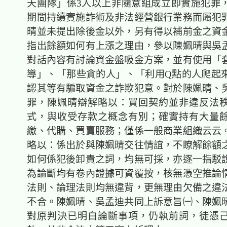
天團隊」係3人以上非隨意組成立即實施犯罪
期間持續實施詐術及非法經營銀行業務而屬犯
晴並未提出除後金以外，另有得以補前金之資
指出餘額如何有上漲之理由，參以陳姵晴與吳
對話內容有討論資金盤吸金方案，並有使用「
導」、「那些貪的人」、「利用Q點的人爬起
認其等有騙取資金之詐欺犯意。對於陳姵晴、
罪，陳姵晴辯解略以：買回契約並非違反法
式，與收受存款之概念有別；確實持有大量
繳、代購、買賣服務；僅係一般商業組織云云
略以：係出於與陳姵晴交往情誼，不瞭解餘額
如何係犯後卸責之詞，均無可採，亦逐一指駁
為論斷均有卷內證據可資覆按，核無憑空推論
法則、論理法則均無違背，更無理由欠備之違
不合。陳姵晴、吳孟迪共同上訴意旨㈠、陳姵
對原判決已明白論斷事項，仍執前詞，徒憑