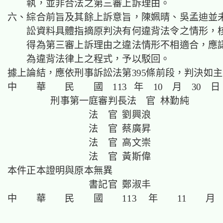
執，並非合法之第三審上訴理由。
六、綜合前旨及其餘上訴意旨，陳姵晴、吳孟迪並
訟資料具體指摘原判決有何違背法令之情形，
得為第三審上訴理由之違法情形不相適合，應
為違背法律上之程式，予以駁回。
據上論結，應依刑事訴訟法第395條前段，判決如
中 華 民 國 113 年 10 月 30 日
刑事第一庭審判長法 官 林勤純
法 官 劉興浪
法 官 蔡廣昇
法 官 高文崇
法 官 黃斯偉
本件正本證明與原本無異
書記官 鄭淑丰
中 華 民 國 113 年 11 月