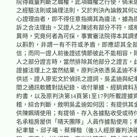
院得裁量判斷之職權，此項職權之行使，倘未
之經驗法則或論理法則，又於判決內論敘其何
心證理由者，即不得任意指摘其為違法，據為
訴之合法理由。又證人之陳述有部分不符，或
異時，究竟何者為可採，事實審法院得本其調
以斟酌，非謂一有不符或矛盾，即應認其全
信；而同一證人前後證述情節彼此不能相容，
人之部分證言時，當然排除其他部分之證言，
證據法理上之當然結果。原判決依憑吳孟迪不
供述、證人廖宏文於偵訊之證詞、吳孟迪與紀
間之通訊軟體對話紀錄、收付單據、經銷資料
約書，以及原判決第14頁第1至17列所載證據
稽，綜合判斷，敘明吳孟迪如何因：有提供其
供陳姵晴使用；有提領、存入各據點收受或待
名承租房屋供「晴天團隊」人員作據點使用；
紀聿駿、邱子曦、蔡輝楷（後3人經原審判決