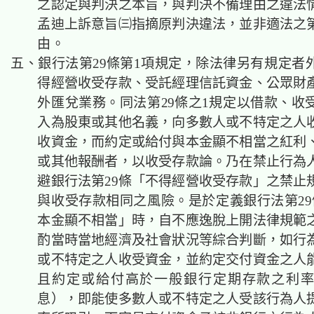
之認定與判決之本旨，與判決不備理由之違法
孟迪上訴意旨㈢指摘原判決違法，並非適法之
由。
五、銀行法第29條第1項規定，除法律另有規定者
得經營收受存款、受託經理信託資金、公眾財
外匯兌業務。同法第29條之1規定以借款、收
入為股東或其他名義，向多數人或不特定之人
收資金，而約定或給付與本金顯不相當之紅利
或其他報酬者，以收受存款論。乃在禁止行為
避銀行法第29條「不得經營收受存款」之禁止
與收受存款相同之風險。是於定義銀行法第29
本金顯不相當」時，自不應逸脫上開法律規範
酌當時當地經濟及社會狀況等綜合判斷，如行
或不特定之人收受資金，並約定交付資金之人
且約定或給付高於一般銀行定期存款之利
息），即能使多數人或不特定之人受該行為人