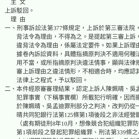
主 文
上訴駁回。
理 由
一、刑事訴訟法第377條規定，上訴於第三審法院
背法令為理由，不得為之。是提起第三審上訴
違背法令為理由，係屬法定要件。如果上訴理
據卷內訴訟資料，具體指摘原判決不適用何種
用不當，或所指摘原判決違法情事，顯與法律
審上訴理由之違法情形，不相適合時，均應認
法律上之程式，予以駁回。
二、本件經原審審理結果，認定上訴人陳姵晴、吳
犯罪事實（下稱事實欄）所載犯行明確，因而
於陳姵晴、吳孟迪罪刑部分之判決，改判仍從
晴共同犯銀行法第125條第1項後段之非法經營
（處有期徒刑8年10月，想像競合犯組織犯罪防
第1項前段之發起犯罪組織罪、刑法第339條之