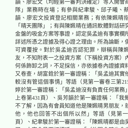
韻、廖宏文（均經第一審判決確定）等人開會
隊」業務時在場；有參與紀聿駿、邱子曦、
韻、廖宏文投資登記相關業務；有依陳姵晴
「晴天團隊」；有與陳姵晴在通訊軟體對話研
金盤的吸金方案等事證，認定吳孟迪有事實欄
詳述所憑之證據及得心證之理由。所為論斷，
可資覆按。對於吳孟迪否認犯罪，辯稱與陳
友，不知附表一之投資方案（下稱投資方案）
何係飾卸之詞，不足採信，亦依據卷內證據資
又卷查，胡富銓於第一審證稱：「吳孟迪其實
較沒有管這個事情」等語（見第一審卷三第21
婷於第一審證稱：「吳孟迪沒有負責任何業務
上卷第431頁）、吳芳韻於第一審證稱：「我
不了解，因為有會員知道他是陳姵晴男朋友，
他，他也回答不出個所以然」等語（見第一
頁）、紀聿駿於第一審證稱：「陳姵晴都是由