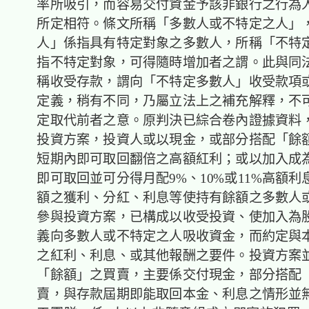
率所吸引，而容易交付資金予該非銀行之行為
所定相符。條文所稱「多數人或不特定之人」
人」係指具有特定對象之多數人，所稱「不特
指不特定對象，可得隨時增加者之謂。此與同法
稱收受存款，謂向「不特定多數人」收受款項
定義，稍有不同，乃屬立法上之補充解釋，不
定取代前者之意。原判決已綜合卷內證據資料
投資方案，投資人或以現金，或部分搭配「餘
短期內即可取回翻倍之高額紅利；或以加入成
即可取回並可分得月配9%、10%或11%高額
額之獲利、分紅、利息等使持有餘額之多數人
參與投資方案，已構成以收受投資、使加入為
義向多數人或不特定之人吸收資金，而約定與
之紅利、利息、或其他報酬之要件。投資方案
「餘額」之買賣，主要係交付現金，部分搭配
賣，與存款屆期即能取回本金、利息之情形並