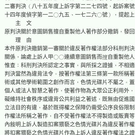
二審判決（八十五年度上訴字第二二七四號，起訴案號
十四年度偵字第一二○九五、一七二六○號），提起上
    主  文

原判決關於意圖銷售擅自重製他人著作部分撤銷，發回
    理  由

本件原判決撤銷第一審關於違反著作權法部分科刑判決
關係，論處上訴人甲○○連續意圖銷售而自重製他人
惟查：科刑判決所認定之事實，與所採之證據，不相適
判決當然為違背法令。按著作權法第三條第一款所稱著
術或其他學術範圍之創作而言，色情光碟片不屬之。蓋
個人或法人智慧之著作，使著作物為大眾公正利用外，
礙維持社會秩序或違背公共利益之著述，既無由促進國
立法目的有違，基於既得權之保障仍需受公序良俗限制
作權法所稱之著作，自不受著作權法不得製造或販賣等
內敍明上訴人製造扣案猥褻之色情光碟片為違反著作權
將扣案猥褻之色情光碟片作為上訴人違反著作權法之證