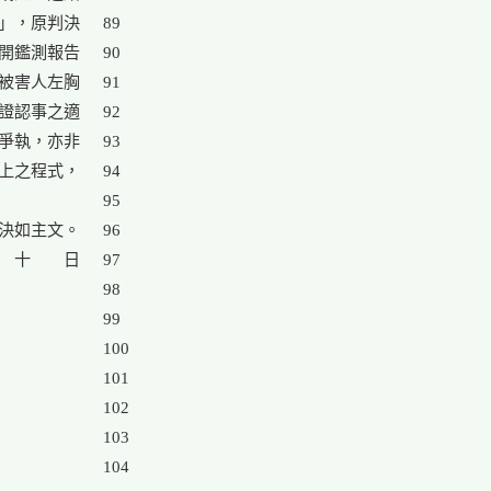
」，原判決

89

開鑑測報告

90

被害人左胸

91

證認事之適

92

爭執，亦非

93

上之程式，

94

95

決如主文。

96

　十　　日

97

98

99

100

101

102

103

104
