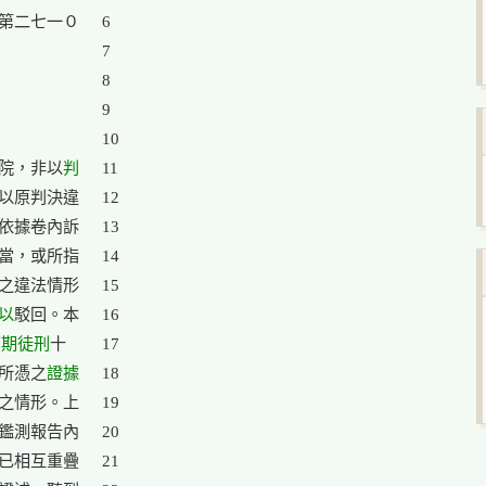
第二七一０

6

7

8

9

10

院，非以
判

11

以原判決違

12

依據卷內訴

13

當，或所指

14

之違法情形

15

以
駁回。本

16

有期徒刑
十

17

所憑之
證據
18

之情形。上

19

鑑測報告內

20

已相互重疊

21
