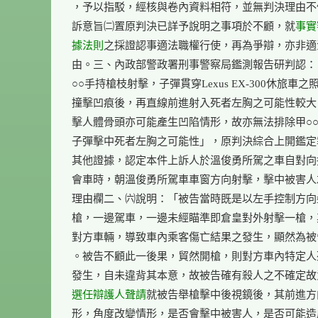
，予以指駁，經核與卷內資料相符，並無判決理由不
訴意旨㈡置原判決已詳予說明之事項於不顧，就
事實
據法則
之採證認事適法職權行使，再為爭辯，亦非適
由。三、內政部警政署刑事警察局鑑測報告研判認：
○○手持槍枝射擊，子彈貫穿Lexus EX-300休旅車之
撞擊凹痕後，再直線前進射入死者左胸之可能性較大
擊人體骨頭亦可能產生凹陷情形，故亦無法排除甲○○
子彈擊中死者左胸之可能性」，原判決綜合上開鑑定
其他證據，認定本件上訴人於溫俊勇所駕之車自對向
會車時，朝溫俊勇所駕車車窗方向射擊，擊中被害人
理由欄二、㈥說明：「被告當時既是以左手控制方向
槍，一邊駕車，一邊未經瞄準即倉皇對外射擊一槍，
對方車輛，導致車內乘客傷亡結果之發生，顯然為被
。被告不顧此一後果，貿然開槍，則對方車內特定人
選任
辯護人
聲請
就被告舉槍擊中後視鏡後，其前進方
形，角度改變情形，是否會擊中被害人，是否可能造