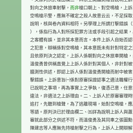
對向之休旅車射擊，
而非
槍口朝上、對空鳴槍，上訴
空鳴槍示警，應無不確定之殺人故意云云，不足採取
說明，核與卷內資料相符。另學理上所謂打擊錯誤（
），係指行為人對所採犯罪方法或手段引起之結果，
之客體有誤，並非其本意而言。本件上訴人自始否認
之犯意，辯稱係對空鳴槍，其本意既未有針對特定之
且依原判決之認定，上訴人係朝對向之休旅車開槍，
溫俊勇曾供稱直覺上上訴人係針對其個人，非針對被
臆測性供述，即認上訴人係對溫俊勇開槍而射中被害
擊錯誤。上訴意旨㈠係對原審採證認事之適法職權行
已說明之事項，再為事實上之爭執，復憑己意，任意
違法，非適法之上訴理由。二、上訴人於原審審理時
追打，先聽到槍聲，為了逃離現場，始對空鳴槍，應
等語。原判決已於理由欄二、㈤詳為說明上訴人與蕭
審就此部分之供述不符，而溫俊勇及其同車之張圖勳
陳建志等人應無先持槍射擊之行為，上訴人上開辯解