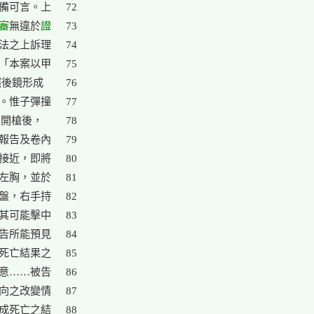
備可言。上

72

審
無違於
證

73

法之上訴理

74

「本案以甲

75

照後鏡形成

76

。惟子彈撞

77

開槍後，

78

報告及卷內

79

接近，即將

80

左胸，並於

81

盤，右手持

82

其可能擊中

83

告所能預見

84

死亡結果之

85

86

向之改變情

87

成死亡之結

88
