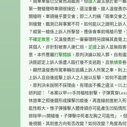
，兩車車窗已交會而為鑑測，但
證人
蕭玉慧於第一審
第一聲槍聲時車頭很接近，還沒重疊，證人溫俊勇亦
開槍時，車頭幾乎要交會；即二人均稱「兩車交會之
到槍聲，鑑測已與事實不符，如何能以之證明上訴人
不確定
故意
。又溫俊勇於一審審理時另證稱其直覺上
其個人，非針對被害人謝仁烜，
足證
上訴人並無殺害
意，本件應屬
打擊
錯誤
，原判決論以殺人罪，自有違
決既認定上訴人係遭人毆打後不支逃跑，且依
偵查
卷
，顯然溫俊勇所駕車輛在追躡上訴人所駕之車，則上
上訴人且自後追擊上訴人之人施以反擊，如何不能謂
，原判決未說明不採理由，有理由不備之違法。㈢上
研判認：「本案以甲○○手持槍枝射擊，子彈貫穿Lexus E
休旅車之照後鏡形成撞擊凹痕後，再直線前進射入死
能性較大。惟子彈撞擊人體骨頭亦可能產生凹陷情形
排除甲○○開槍後，子彈擊中死者左胸之可能性」，但
後視鏡，其前進方向有否改變？如何改變？角度為何