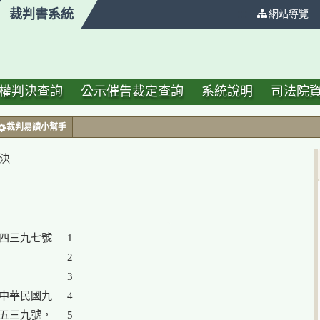
裁判書系統
:::
網站導覽
權判決查詢
公示催告裁定查詢
系統說明
司法院
裁判易讀小幫手
判決
四三九七號

1

2

3

中華民國九

4

5
