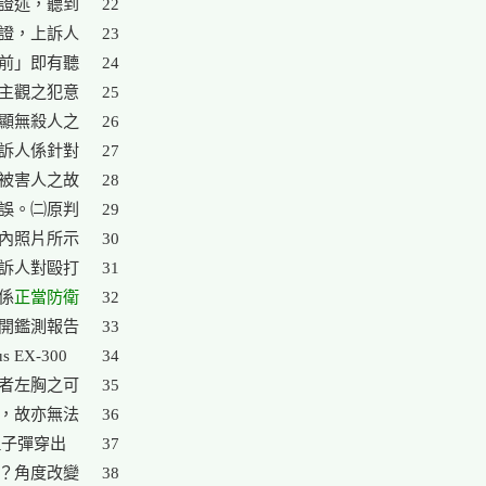
證述，聽到

22

證，上訴人

23

前」即有聽

24

主觀之犯意

25

26

訴人係針對

27

被害人之故

28

誤。㈡原判

29

內照片所示

30

訴人對毆打

31

係
正當防衛
32

開鑑測報告

33

X-300

34

者左胸之可

35

，故亦無法

36

子彈穿出

37

？角度改變

38
