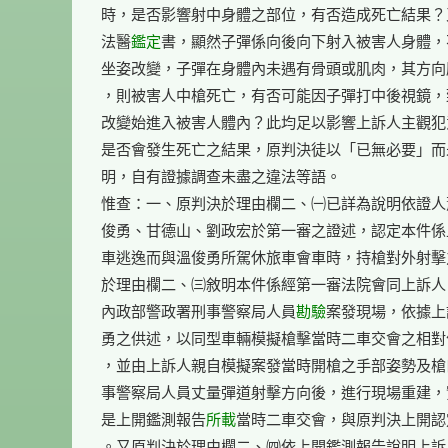
時，是否影響射中身體之部位，有否造成死亡結果？
法醫
鑑定
書，顯然子彈係向後向下射入被害人身體，
坐姿改變，子彈在身體內未遇有骨頭或肌肉，其方向
，則被害人中槍死亡，有否可能因子彈打中後視鏡，
改變始進入被害人體內？此均足以影響上訴人主觀犯
是否會發生死亡之結果，原判決徒以「已無必要」而
明，自有證據調查未盡之違法等語。

惟查：一、原判決於理由欄二、㈠已詳為說明依證人
俊勇、甘德山、劉政宏於第一審之證述，認定本件係
車逃逸而與溫俊勇所駕休旅車會車時，持槍對外射擊
於理由欄二、㈢敘明本件係經第一審法院會同上訴人
內政部警政署刑事警察局人員
勘驗
案發現場，依據上
勇之供述，以同型車輛模擬槍擊當時二車交會之相對
，並由上訴人親自模擬案發當時開槍之手部姿勢及槍
事警察局人員丈量彈道射擊方向後，進行現場重建，
是上開鑑測報告
所載
當時二車交會，與原判決上開認
。又原判決於理由欄二、㈣依上開鑑測報告說明上訴