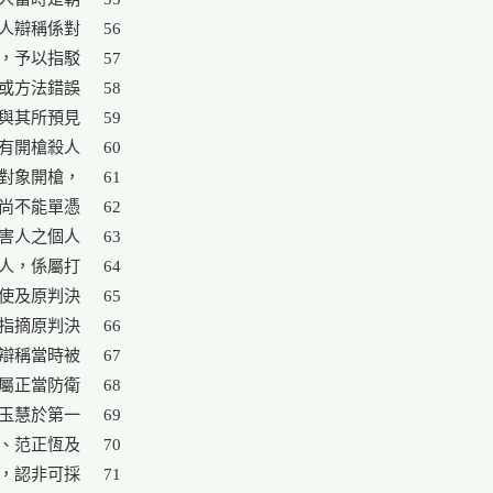
人辯稱係對

56

，予以指駁

57

或方法錯誤

58

與其所預見

59

有開槍殺人

60

對象開槍，

61

尚不能單憑

62

害人之個人

63

人，係屬打

64

使及原判決

65

指摘原判決

66

辯稱當時被

67

屬正當防衛

68

玉慧於第一

69

、范正恆及

70

，認非可採

71
