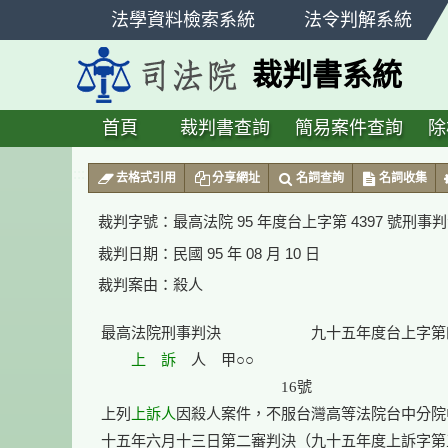
跳
法學資料檢索系統
法令判解系統
至
主
裁判書系統
要
內
容
首頁
裁判書查詢
簡易案件查詢
除
:::
去格式引用
分享網址
名詞查詢
名詞收集
裁判字號：
最高法院 95 年度台上字第 4397 號刑事
裁判日期：
民國 95 年 08 月 10 日
裁判案由：
殺人
最高法院刑事判決　　　　　　九十五年度台上字第
上　訴
　人　甲○○

　　　　　　　　　　　　16號

上列
上訴人
因殺人案件，不服台灣高等法院台中分院