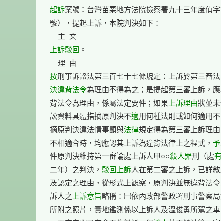
起訴
案號：台灣苗栗地方法院檢察署九十三年度偵字
號），提起上訴，本院判決如下：

上訴駁回
。

按
刑事訴訟法第三百七十七條規定：上訴於第三審法
決違背法令
為理由不得為之；是提起第三審上訴，應
背法令為理由，係屬法定要件；如果
上訴理由
狀並未
訟資料具體指摘原判決不
適
用何種法則或如何適用不
摘原判決違法情事顯與
法律
規定得為第三審上訴理由
不相適合時，均應認其上訴為違背法律上之程式，
予
件原判決維持第一審論處上訴人甲○○
殺人罪
刑（處
二年）之判決，
駁回上訴
人在第二審之上訴，已詳敘
及認定之理由，從形式上觀察，原判決並無違背法令
訴人之
上訴意旨
略稱：㈠依內政部警政署刑事警察局
所附之照片，實地鑑測係以上訴人及溫俊勇所駕之車