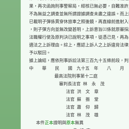
果，再次函詢刑事警察局，經核已無必要，自難准許
不為無益之調查並無所謂證據調查未盡之違誤。而上
已載明子彈係貫穿休旅車之照後鏡，再直線前進射入
，則子彈方向並無改變甚明，上訴意旨㈢係就原審採
法職權行使及原判決已說明之事項，徒憑己見，再為
適法之上訴理由。綜上，應認上訴人之上訴違背法律
予以駁回。

據上論結，應依刑事訴訟法第三百九十五條前段，判
中　　華　　民　　國　九十五　年　　八　　月　
                      最高法院刑事第十二庭

                          審判長法官  林　永　茂

                                法官  洪　文　章

                                法官  蘇　振　堂

                                法官  蕭　仰　歸

                                法官  林　茂　雄

      本件
正本
證明與
原本
無異
