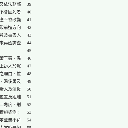
又依法務部

39

不會因死者

40

應不會改變

41

致前進方向

42

意及被害人

43

未再函詢查

44

45

蕭玉慧、溫

46

上訴人於駕

47

之理由，並

48

、溫俊勇及

49

訴人及溫俊

50

位置及距離

51

口角度，刑

52

實施鑑測；

53

定並無不符

54

人當時是朝

55
