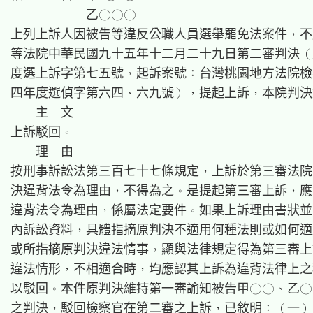
　　　　　　乙○○○

上列上訴人因被告等違反公職人員選舉罷免法案件，不
等法院中華民國九十五年十二月二十九日第二審判決（
度選上訴字第七五號，起訴案號：台灣桃園地方法院檢
四年度選偵字第六四、六九號），提起上訴，本院判決
    主  文

上訴駁回。

    理  由

按刑事訴訟法第三百七十七條規定，上訴於第三審法院
決違背法令為理由，不得為之。是提起第三審上訴，應
違背法令為理由，係屬法定要件。如果上訴理由書狀並
內訴訟資料，具體指摘原判決不適用何種法則或如何適
或所指摘原判決違法情事，顯與法律規定得為第三審上
違法情形，不相適合時，均應認其上訴為違背法律上之
以駁回。本件原判決維持第一審諭知被告甲○○、乙○
之判決，駁回檢察官在第二審之上訴，已敘明：（一）