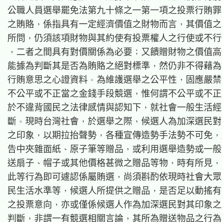
公職人員選舉罷免法第九十條之一第一項之投票行賄罪
之賄賂，係指具有一定經濟價值之財物而言，其價值之
所問，仍須該項財物與其約使有投票權人之行使或不行
，二者之間具有對價關係為必要；又饋贈財物之價值高
能據為判斷其是否為賄賂之絕對標準，然仍非不得藉為
行賄意思之心證資料。為維護選舉之公平性，固應嚴禁
不公平或不正當之金錢手段競選，惟何謂不公平或不正
於不違背國民之法律感情與認知下，就社會一般生活經
斷。現時台灣社會，於選舉之際，候選人為加深選民對
之印象，以期拉抬聲勢，各種宣傳造勢手法勢不可免，
告中夾雜面紙、原子筆等贈品，或利用選舉造勢或一般
送扇子、帽子或其他價格甚微之贈品等物，時有所見，
此等行為即可遽認係屬賄選，尚須斟酌依現時社會大眾
民生活水準等，候選人所提供之贈品，是否足以動搖有
之投票意向，亦或僅係候選人作為加深選民對其印象之
判斷，非謂一有競選相關言論，其所為贈送物品之行為