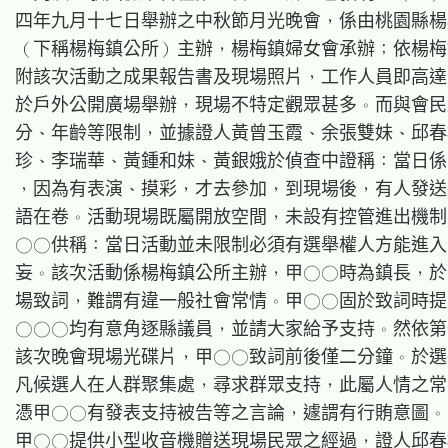
四年九月十七日舉辦之中秋節月光晚會，係由桃園縣楊
（下稱楊梅鎮公所）主辦，楊梅鎮婦女會承辦；依楊梅
附該次活動之成果報告書及現場照片，工作人員即高達
於戶外公開廣場舉辦，現場不特定觀眾甚多。而與會民
分、年齡等限制，並據證人黃曾玉霞、余張雙妹、邱春
珍、李瑞華、黃鍾和妹、黃銀娥於偵查中證稱：當日係
，因為有表演、摸彩，才去參加，到現場後，有人發送
語在卷。活動現場既屬開放空間，未設有控管進出機制
○○供稱：當日活動並未限制必須有選舉權人方能進入
妄。該次活動係楊梅鎮公所主辦，甲○○時為鎮長，於
場致詞，難謂有違一般社會常情。甲○○固於致詞時提
○○○均有意角逐縣議員，並請大家給予支持。然依第
該次晚會現場光碟片，甲○○致詞前後僅二分鐘。於選
凡候選人在人群聚集處，尋求群眾支持，此屬人情之常
憑甲○○有發表支持被告等之言論，遽謂有行賄意圖。
甲○○提供小型收音機贈送現場民眾之經過，證人邱春