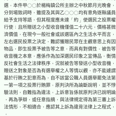
選。本件甲○○於楊梅鎮公所主辦之中秋節月光晚會，
分到場致詞時，雖提及其與乙○○○均有意角逐縣議員
給予支持等語，但其程度應未達「約」使選民之投票權
行使；且所贈送之小型收音機僅值二十六元，價格甚微
濟價值，在現今一般社會或該選區內之生活水平而言，
左右選民投票之決定，難認獲贈民眾在主觀意思上有因
物品，即生投票予被告等之意，而具有對價性。被告等
收音機之本意，應係作為加深選民印象之宣傳品，衡情
反社會生活之法律秩序，況就被告等發送小型收音機，
贈送之對象是否為有選舉權之人等情以觀，亦不能遽謂
基於行賄之犯意而為，自不該當公職人員選舉罷免法第
一第一項之投票行賄罪。原判決所為論斷說明，並不悖
驗法則，自難指為違法。上訴意旨係就原判決已說明論
，再為爭辯，或任意指摘，與法律規定得為第三審上訴
法情形，不相適合，應認其上訴為違背法律上之程式，
。
