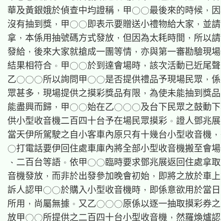
華及黃銀娥於偵查中均證稱，甲○○最後來的時候，因
沒有抽到獎，甲○○即表示要贈送小禮物給大家，並請
拿，本係用抽號碼方式發放，但因為太耗時間，所以請
發給，後來大家就搶成一團等情，亦與第一審勘驗現場
結果相符合。甲○○於到達會場時，該次活動已近尾聲
乙○○○所以詢問甲○○是否提供禮品予現場民眾，係
眾甚多，現場提供之摸彩獎品有限，為使未能抽到獎品
能盡興而歸，甲○○始在乙○○○及台下民眾之鼓動下
供小型收音機二百四十台予在場民眾摸彩。證人鄧兆展
當天伊所駕駛之自小客車內原只有十幾台小型收音機，
○打電話要伊回住處車庫內將全部小型收音機搬至會場
、二百台等語。依甲○○臨時要求鄧兆展返回住處拿取
音機發放，而非於出發參加晚會初始，即將之放於車上
訴人認甲○○於購入小型收音機時，即係意欲用於當日
所用，尚屬無據。又乙○○○原係以逐一抽取摸彩券之
放甲○○所提供之二百四十台小型收音機，然羅煥爐認