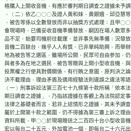
格購入上開收音機，有應於審判期日調查之證據未予調
。（二）依乙○○○及證人黃和妹、黃銀娥、邱亞慧等
，被告等係以全數發放而非以抽獎方式處理；且甲○○
會現場時，已備妥收音機準備發放，嗣因在場人數眾多
品不足，始要司機前往載運，並非事先無準備；況發放
音機二百餘台，幾乎人人有獎，已非單純助興。而舉辦
地為被告等之選區，雖場所公開，民眾可自由參加，仍
與者多為在地之選民。被告等贈與上開小型收音機，與
投票權之行使具對價關係，有行賄之意圖。原判決之論
決不載理由、理由矛盾及適用經驗法則違誤之違法等語
（一）刑事訴訟法第三百七十九條第十款所稱「依本法
期日調查之證據」，乃指該證據在客觀上為法院認定事
法律之基礎者而言，若非上述情形之證據，其未予調查
屬於上開第十款之範圍，仍不得據為第三審上訴之理由
資料所載，甲○○於現場贈送之二百四十台小型收音機
宏以每台二十五元、外加電池一個，即每台二十六元出