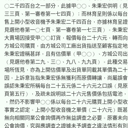
○二千四百台之一部分，此據甲○○、朱秉宏供明（見
三三頁、第一審卷第一七四頁）；而林育呈則係以每台
售上開小型收音機予朱秉宏二千四百台，亦據林育呈證
見選他卷第一○七頁、第一審卷第一七三頁）。朱秉宏
大賣場因接受甲○○訂貨，報價每台二十六元，轉而向
方城公司購買，由方城公司工廠出貨指送至顧客指定地
朱秉宏證稱甚詳，且有估價單（甲○○）、方城公司出
（見選他卷第二九、三○、九八、九九頁）。此種交易
場所恆見，亦為上開估價單及出貨單同載其單價為二十
因，上訴意旨指朱秉宏係無獲利而原價轉讓，尚屬誤會
誤認朱秉宏所稱每台二十五元係二十六元之口誤（見原
頁第五行），及疏未說明該二十六元售價係包括電池，
，然仍不影響甲○○係以每台二十六元購買上開小型收
事實之認定。上開小型收音機之單價（二十六元）既甚
無向相關同業公會詢價再作無益調查之必要。原審未向
公會詢價，究與應調查之證據未予調查之違法情形有別