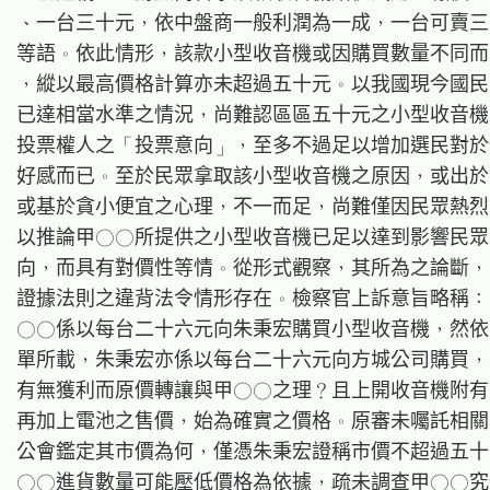
、一台三十元，依中盤商一般利潤為一成，一台可賣三
等語。依此情形，該款小型收音機或因購買數量不同而
，縱以最高價格計算亦未超過五十元。以我國現今國民
已達相當水準之情況，尚難認區區五十元之小型收音機
投票權人之「投票意向」，至多不過足以增加選民對於
好感而已。至於民眾拿取該小型收音機之原因，或出於
或基於貪小便宜之心理，不一而足，尚難僅因民眾熱烈
以推論甲○○所提供之小型收音機已足以達到影響民眾
向，而具有對價性等情。從形式觀察，其所為之論斷，
證據法則之違背法令情形存在。檢察官上訴意旨略稱：
○○係以每台二十六元向朱秉宏購買小型收音機，然依
單所載，朱秉宏亦係以每台二十六元向方城公司購買，
有無獲利而原價轉讓與甲○○之理？且上開收音機附有
再加上電池之售價，始為確實之價格。原審未囑託相關
公會鑑定其市價為何，僅憑朱秉宏證稱市價不超過五十
○○進貨數量可能壓低價格為依據，疏未調查甲○○究