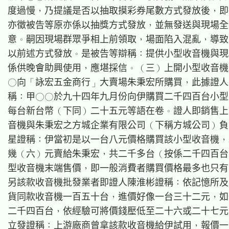
度過慢，乃提議是否以抽取摸彩券尾數方式發放後，即
亦徵被告等原亦係以抽獎方式發放，並無發送與現場全
意。嗣因現場群眾爭相上前領取，場面陷入混亂，導致
以前述方式發放。是被告等辯稱：提供小型收音機與現
係供晚會助興使用，應堪採信。（三）上開小型收音機
○向「詠宏五金商行」大賣場朱秉宏所購買，此據證人
稱：甲○○於九十四年九月份向伊購買二千四百台小型
每台新台幣（下同）二十五元等語在卷。證人即銷售上
音機與朱秉宏之方城企業有限公司（下稱方城公司）負
星證稱：伊當初是以一台八元價格購買該小型收音機，
幾（六）元賣給朱秉宏，共二千多台（按係二千四百台
型收音機末端售價，即一般消費者購買價格最多也只有
另該款收音機批發業者即證人陳淮彬證稱：依記憶所及
貨同款收音機一百五十台，進價好像一台三十二元，如
二千四百台，依經驗可將價錢壓低至二十六或二十七元
立發證稱：上游廠商曾拿該款收音機給伊試用，報價一