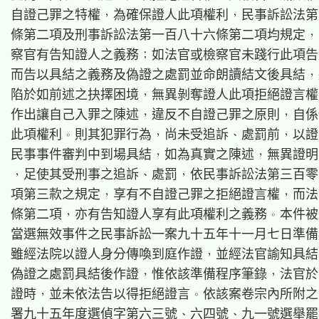
自證己罪之特權，為確保證人此項權利，民事訴訟法第
條第二項及刑事訴訟法第一百八十六條第二項均規定，
察官有告知證人之義務；如法官或檢察官未踐行此項告
而告以具結之義務及偽證之處罰並命朗讀結文後具結，
陷於如前述之抉擇困境，無異剝奪證人此項拒絕證言權
作出讓自己入罪之陳述，違反不自證己罪之原則，自係
此項權利。則其犯罪行為，尚未受追訴、處罰前，以證
民事事件審判中到場具結，如為真實之陳述，無異證明
，足使其受刑事之追訴、處罰，依民事訴訟法第三百零
項第三款之規定，享有不自證己罪之拒絕證言權，而法
條第二項，亦有告知證人享有此項權利之義務。本件被
當選無效事件之民事訴訟一案九十五年十一月七日準備
雖經法院以證人身分傳喚到庭作證，並經法官諭知具結
偽證之處罰具結後作證，惟依該準備程序筆錄，法官於
證時，並未依法告以得拒絕證言。依該案卷宗內所附之
署九十五年度選偵字第六三號、六四號、九一號選舉罷