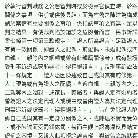
於執行審判職務之公署審判時或於檢察官偵查時，於案
關係之事項，供前或供後具結，而為虛偽之陳述為構成
謂於案情有重要關係之事項，係指該事項之有無，足以
判之結果，有使裁判陷於錯誤之危險者而言。民事訴訟
零七條第一項第三款規定：「證人所為證言，足致證人
有第一款關係（即證人之配偶、前配偶、未婚配偶或四
血親、三親等內之姻親或曾有此親屬關係者）或有監護
受刑事訴追或蒙恥辱者，得拒絕證言。」及刑事訴訟法
十一條規定：「證人恐因陳述致自己或與其有前條第一
人（現為或曾為證人之配偶、直系血親、三親等內之旁
二親等內之姻親、或家長、家屬者，與證人定有婚約者
曾為證人之法定代理人或現由或曾由證人為其法定代理
刑事追訴或處罰者，得拒絕證言。」，旨在免除證人陷
訴自己或與其有一定身分關係之人、或陳述不實而受偽
、或不陳述而受罰鍰處罰，甚而主觀上認為違反具結文
處罰之困境。又證人此項拒絕證言權，與被告之緘默權