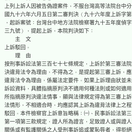
上列上訴人因被告偽證案件，不服台灣高等法院台中分
國九十六年六月五日第二審判決（九十六年度上訴字第
，起訴案號：台灣台中地方法院檢察署九十五年度偵字
三九號），提起上訴，本院判決如下：

    主  文

上訴駁回。

    理  由

按刑事訴訟法第三百七十七條規定，上訴於第三審法院
決違背法令為理由，不得為之。是提起第三審上訴，應
違背法令為理由，係屬法定要件。如果上訴理由狀並未
訴訟資料，具體指摘原判決不適用何種法則或如何適用
所指摘原判決違法情事，顯與法律規定得為第三審上訴
法情形，不相適合時，均應認其上訴為違背法律上之程
駁回。本件檢察官上訴意旨略稱：㈠、民事訴訟法第三
第一項第三款規定，證人所為證言，足致證人或與證人
關係或有監護關係之人受刑事訴追或蒙恥辱者，得拒絕