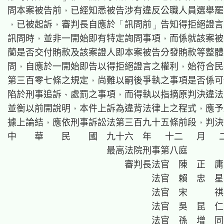
問本案被告前，已經知悉被告涉有違反公職人員選舉罷
，已被起訴，審判長自應於「訊問前」告知得拒絕證言
訊問時，並非一開始即有特定詢問事項，而係就該案被
蘭是否交付賄款及該案證人即本案被告分發賄款等整體
問，自應於一開始即告以得拒絕證言之權利，始符合民
第三百零七條之規定，尚難以嗣後爭執之事項是否係可
陷於刑事追訴、處罰之事項，而得執以指摘原判決違法
並衡以前開說明，本件上訴為違背法律上之程式，應予
據上論結，應依刑事訴訟法第三百九十五條前段，判決
中　　華　　民　　國　九十六　年　 十二 　月　 二
                      最高法院刑事第八庭

                          審判長法官  陳　正　庸

                                法官  賴　忠　星

                                法官  宋　　　祺

                                法官  吳　昆　仁

                                法官  孫　增　同
