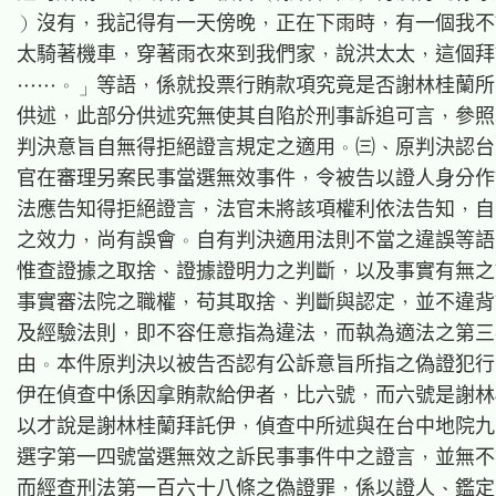
）沒有，我記得有一天傍晚，正在下雨時，有一個我不
太騎著機車，穿著雨衣來到我們家，說洪太太，這個拜
……。」等語，係就投票行賄款項究竟是否謝林桂蘭所
供述，此部分供述究無使其自陷於刑事訴追可言，參照
判決意旨自無得拒絕證言規定之適用。㈢、原判決認台
官在審理另案民事當選無效事件，令被告以證人身分作
法應告知得拒絕證言，法官未將該項權利依法告知，自
之效力，尚有誤會。自有判決適用法則不當之違誤等語。
惟查證據之取捨、證據證明力之判斷，以及事實有無之
事實審法院之職權，苟其取捨、判斷與認定，並不違背
及經驗法則，即不容任意指為違法，而執為適法之第三
由。本件原判決以被告否認有公訴意旨所指之偽證犯行
伊在偵查中係因拿賄款給伊者，比六號，而六號是謝林
以才說是謝林桂蘭拜託伊，偵查中所述與在台中地院九
選字第一四號當選無效之訴民事事件中之證言，並無不
而經查刑法第一百六十八條之偽證罪，係以證人、鑑定