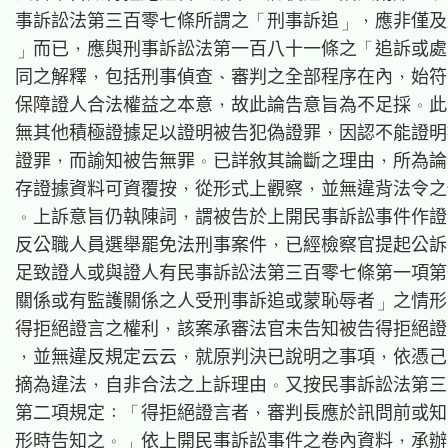
事訴訟法第三百零七條所謂之「刑事訴追」，應非僅及
」而已，應與刑事訴訟法第一百八十一條之「追訴或處
同之解釋，包括刑事偵查、審判之全部程序在內，始符
保障證人合法權益之本意，故此論告意旨為不足採。此
無其他積極證據足以證明被告犯偽證罪，因認不能證明
證罪，而諭知被告無罪。已詳敘其論斷之理由，所為論
存證據資料可資覆按，從形式上觀察，並無違背法令之
。上訴意旨仍執陳詞，謂被告於上開民事訴訟事件作證
反公職人員選舉罷免法刑事案件，已經檢察官提起公訴
足致證人或與證人有民事訴訟法第三百零七條第一項第
關係或有監護關係之人受刑事訴追或蒙恥辱者」之情形
得拒絕證言之權利，該案承審法官未告知被告得拒絕證
，並無違反規定云云，就原判決已說明之事項，依憑己
摘為違法，自非合法之上訴理由。又按民事訴訟法第三
第二項規定：「得拒絕證言者，審判長應於訊問前或知
形時告知之。」依上開民事訴訟事件之卷內資料，承辦