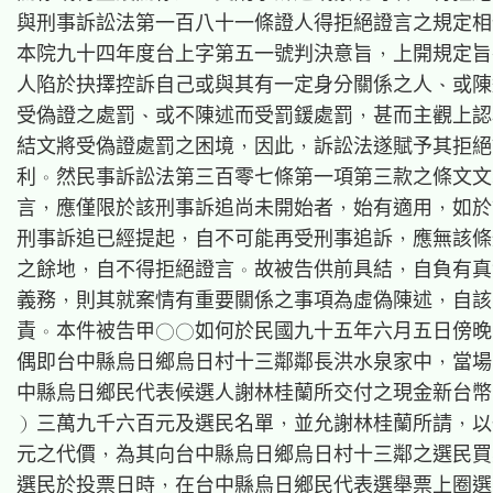
與刑事訴訟法第一百八十一條證人得拒絕證言之規定相
本院九十四年度台上字第五一號判決意旨，上開規定旨
人陷於抉擇控訴自己或與其有一定身分關係之人、或陳
受偽證之處罰、或不陳述而受罰鍰處罰，甚而主觀上認
結文將受偽證處罰之困境，因此，訴訟法遂賦予其拒絕
利。然民事訴訟法第三百零七條第一項第三款之條文文
言，應僅限於該刑事訴追尚未開始者，始有適用，如於
刑事訴追已經提起，自不可能再受刑事追訴，應無該條
之餘地，自不得拒絕證言。故被告供前具結，自負有真
義務，則其就案情有重要關係之事項為虛偽陳述，自該
責。本件被告甲○○如何於民國九十五年六月五日傍晚
偶即台中縣烏日鄉烏日村十三鄰鄰長洪水泉家中，當場
中縣烏日鄉民代表候選人謝林桂蘭所交付之現金新台幣
）三萬九千六百元及選民名單，並允謝林桂蘭所請，以
元之代價，為其向台中縣烏日鄉烏日村十三鄰之選民買
選民於投票日時，在台中縣烏日鄉民代表選舉票上圈選