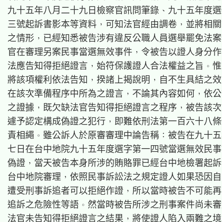
九十五年八月二十九日檢察官訊問筆錄、九十五年度選
三號起訴書影本等資料，可知法官經由調卷，並將相關
之情形，已經知悉被告涉有違反公職人員選舉罷免法案
官在審理另案民事當選無效事件，令被告以證人身分作
法應告知得拒絕證言，始符保護證人合法權益之旨。惟
將該項權利依法告知，揆諸上揭說明，自不生具結之效
在該次準備程序中所為之證言，不論其內容如何，依公
之證據，既欠缺法官告知得拒絕證言之程序，被告該次
遽予認定構成偽證之犯行，即難依刑法第一百六十八條
責相繩。雖公訴人於原審審理中論告稱：被告在九十五
七日在台中地院九十五年度選字第一四號當選無效民事
偽證，當天被告本身所涉的賄賂罪已經台中地檢署起訴
台中地院審理，依照民事訴訟法之規定證人如果恐因自
遭受刑事訴追者可以拒絕作證，所以當時被告不可能再
追訴之危險性等語。然當時被告所涉之刑事案件尚未審
法官未告知得拒絕證言之結果，將使證人陷入兩難之境