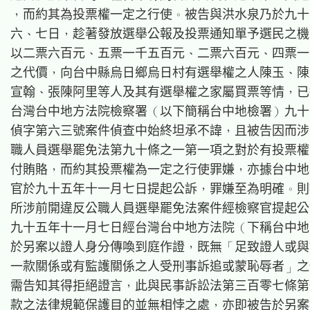
，而約其為投票權一定之行使。被告與洪水泉乃於九十
六、七日，趁著發放選舉公報及投票通知單予選民之機
以二票六百元、五票一千五百元、二票六百元、四票一
之代價，向台中縣烏日鄉烏日村有選舉權之人陳玉、陳
宣翰、張陳阿里等人及其有選舉權之家屬買票等情，已
台灣台中地方法院檢察署（以下簡稱台中地檢署）九十
偵字第六三號案件偵查中始終坦承不諱，且被告因而涉
職人員選舉罷免法第九十條之一第一項之對於有投票權
付賄賂，而約其投票權為一定之行使罪嫌，亦據台中地
官於九十五年十一月七日提起公訴，罪嫌至為明確。則
所涉前開違反公職人員選舉罷免法案件經檢察官提起公
九十五年十一月七日經台灣台中地方法院（下稱台中地
於另案以證人身分傳喚到庭作證，既無「足致證人或與
一款關係或有監護關係之人受刑事訴追或蒙恥辱者」之
需告知其得拒絕證言，此與民事訴訟法第三百零七條第
款之法律規範保護目的並無相悖之處，亦即被告於另案