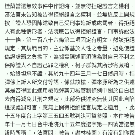
桂蘭當選無效事件中作證時，並無得拒絕證言之權利，
審法官未告知被告得拒絕證言之權利，並無違反上開規
按「證人恐因陳述致自己受刑事追訴或處罰者，得拒絕
人有此種情形者，法院應告以得拒絕證言，刑事訴訟法
十一條、第一百八十六條第二項固定有明文。然該拒絕
規定，其規範目的，主要係基於人性之考量，避免使證
偽證處罰之負擔下，為據實陳述而須強為對自己不利之
保障證人不自證己罪之權利，柯子群就其所涉寄藏槍、
，始終坦承不諱，其於九十四年三月十七日偵訊時，指
彈係上訴人所交付等語，係就該槍、彈來源所為之供述
其是否得因此適用槍砲彈藥刀械管制條例中關於自白槍
去向得減免其刑之規定，此部分供述究無使其因此自陷
追或處罰可言，應無上開得拒絕證言規定之適用」，此
十五年度台上字第三五四五號判決可資參照。本件被告
年十一月七日台中地院九十五年度選字第一四號當選無
證時所稱「（法官問：被告（謝林桂蘭）有沒有到你家