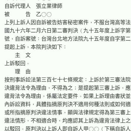
自訴代理人　張立業律師

被　　　告　乙○○

上列上訴人因自訴被告妨害秘密案件，不服台灣高等法
國九十六年二月六日第二審判決（九十五年度上訴字第
號，自訴案號：台灣台北地方法院九十五年度自字第二
提起上訴，本院判決如下：

    主  文

上訴駁回。

    理  由

按刑事訴訟法第三百七十七條規定：上訴於第三審法院
決違背法令為理由，不得為之；是提起第三審上訴，應
違背法令為理由，係屬法定要件。如果上訴理由書狀並
內訴訟資料，具體指摘原判決不適用何種法則或如何適
或所指摘原判決違法情事，顯與法律規定得為第三審上
違法情形，不相適合時，均應認其上訴為違背法律上之
以駁回。原判決以上訴人即自訴人甲○○（下稱自訴人