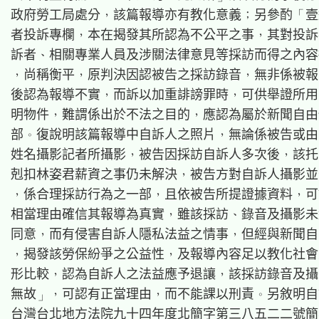
政府勞工局處分，該篇報導亦有教化意義；另參酌「壹
者投訴專欄，本在揭發其所認為不公平之事，其對投訴
訴者、相關專業人員及涉關法律意見等採訪而得之內容
，尚稱衡平，原判決因認被告之採訪錄音，無非係被報
後認為報導不實，而訴以加重誹謗罪時，可供舉證所用
明物件，難謂係出於不法之目的，應認為屬於新聞自由
部。復說明該篇報導中自訴人之照片，無論係被告或由
姓名攝影記者所攝影，被告因採訪自訴人多次後，該托
剋扣林姿君薪資之事仍未解決，被告方對自訴人攝影並
，係合理採訪行為之一部，且依被告所提證據資料，可
相當理由確信其報導為真實，雖該採訪、錄音及攝影未
同意，而有侵害自訴人隱私法益之情事，但經與新聞自
，揭發該勞保紛爭之公益性，及報導內容足以教化社會
形比較，認為自訴人之法益應予退讓，該採訪錄音及攝
無故」，可認有正當理由，而不能課以刑責。另敘明自
台灣台北地方法院九十四年度北簡字第三八五二二號簡