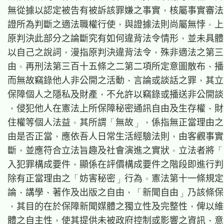
無從據以認定被告有被訴該罪嫌之事實，核屬事實審法
證所為判斷之適法職權行使，與證據法則尚屬無悖。上
原判決此部分之論斷究有如何違背法令情形，並未具體
以自己之說詞，漫指原判決違背法令，殊非適法之第三
由。再刑法第三百十五條之二第二項所定意圖散布、播
而無故竊錄他人非公開之活動、言論或談話之罪，其立
保障個人之隱私及財產，不允許以竊錄或播送非公開談
，侵犯他人在憲法上所保障秘密通訊自由及生存權、財
住權等個人法益。其所謂「無故」，係指無正當理由之
由是否正當，應依吾人日常生活經驗法則，由客觀事實
斷，並應符合立法旨趣及社會演進之實狀。立法者將「
入犯罪構成要件，顯係在評價構成要件之階段即進行判
除有正當理由之「妨害秘密」行為。憲法第十一條規定
論、講學、著作及出版之自由，「新聞自由」乃該條保
，其目的在於保障新聞媒體之獨立性及完整性，俾以維
體之自主性，使其提供未被政府控制或影響之資訊、意