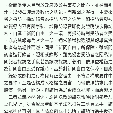
，從而促使人民對於政府及公共事務之關心，並進而引
論，以發揮輿論及教化之功能。而新聞之獲得，主要來
者之採訪，採訪錄音為採訪內容之佐證，如採訪者與被
於報導內容有所爭執，該採訪錄音即得為證明該次採訪
容，自屬「新聞自由」之一環；再採訪時對受訪者之照
，亦為其報導內容之一部，通常係媒體強調其報導真實
聽者有臨場性而然，同受「新聞自由」所保障。雖新聞
訪者進行錄音、照相或錄影，難免侵害受訪者之隱私法
聞記者採訪之手段若為該次採訪所必須，依法益權衡之
為新聞自由應受保護時，基於對新聞自由之保障，自應
、錄影或照相之行為係有正當理由，不符合構成要件中
之要件。至是否構成人格權之侵害，而得依法請求民事
賠償，係另一問題，與該行為是否成立犯罪，而應繩以
，二者並無必然關係。原判決衡酌該次報導所糾舉者乃
豆托兒所」是否違反勞動基準法剋扣員工薪資之事，該
公眾利益有關；且「私立奇豆托兒所」該項行為事後亦