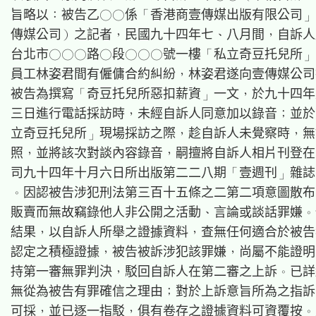
旨略以：被告乙○○係「香港商壹傳媒出版有限公司」
傳媒公司）之記者，民國九十四年七、八月間，自訴人
台北市○○○路○段○○○號一樓「私立奇豆托兒所」
員工林姿君間有僱傭合約糾紛，林姿君遂向壹傳媒公司
被告為撰寫「奇豆托兒所惡扣薪資」一文，於九十四年
三日進行電話採訪時，未經自訴人同意加以錄音；並於
立奇豆托兒所」現場採訪之際，趁自訴人未覺察時，無
照，並將該次對談內容錄音，嗣擅將自訴人相片刊登在
司九十四年十月六日所出版第二二八期「壹週刊」雜誌
。因認被告涉犯刑法第三百十五條之二第二項意圖散布
販賣而無故竊錄他人非公開之活動、言論或談話罪嫌。
結果，以自訴人所舉之證據資料，查無任何適合於被告
認定之積極證據，被告被訴涉犯該罪嫌，尚屬不能證明
持第一審無罪判決，駁回自訴人在第二審之上訴。已詳
無從為被告有罪確信之理由；對於上訴意旨所為之指訴
可採，並已逐一指駁，俱有卷存之證據資料可資覆按。