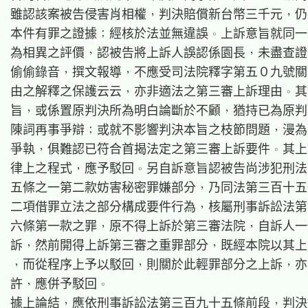
雖認該案被告侵害肖相權，判決賠償新台幣三千元，仍
本件有罪之證據；經核於法並無違誤。上訴意旨就同一
為相異之評價，認被告將上訴人誤認係園長，未盡查證
偷偷錄音，撰文報導，不應受司法院釋字第五０九號關
由之解釋之保護云云，亦非適法之第三審上訴理由。其
旨，或係置原判決所為明白論斷於不顧，猶持已為原判
陳詞再事爭辯；或就不影響判決本旨之枝節問題，漫為
爭執，俱難認已符合首揭法定之第三審上訴要件。其上
律上之程式，應予駁回。另自訴意旨認被告尚涉犯刑法
五條之一第二款妨害秘密罪嫌部分，乃同法第三百十五
二項借罪立法之部分構成要件行為，核屬刑事訴訟法第
六條第一款之罪，原不得上訴於第三審法院，自訴人一
訴，然前開得上訴第三審之重罪部分，既經本院以其上
，而從程序上予以駁回，則關於此輕罪部分之上訴，亦
許，應併予駁回。

據上論結，應依刑事訴訟法第三百九十五條前段，判決