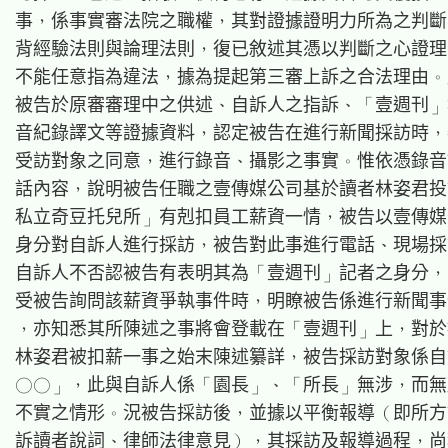
事，係事實審法院之職權，其對證據證明力所為之判斷
背經驗法則與論理法則，復已敘述其憑以判斷之心證理
不能任意指為違法，據為提起第三審上訴之合法理由。
被告於原審審理中之供述、自訴人之指訴、「壹週刊」
音紀錄譯文等證據資料，認定被告在進行新聞採訪時，
受訪對象之同意，進行錄音、攝影之事實。惟依憑錄音
話內容，說明被告任職之壹傳媒公司基於讀者林姿君投
私立奇豆托兒所」有剋扣員工薪資一情，被告以壹傳媒
身分對自訴人進行採訪，被告對此事進行電話、現場採
自訴人不否認被告有表明其為「壹週刊」記者之身分，
受被告詢問該薪資爭執事件時，明瞭被告係進行新聞事
，亦知悉其所陳述之事將會登載在「壹週刊」上，對於
林姿君被扣薪一事之始末陳述纂詳，被告採訪對象係自
○○」，此與自訴人係「園長」、「所長」無涉，而無
不實之情形。況被告採訪後，並據以平衡報導（即所方
訴讀者說詞、律師法律意見），其採訪及報導過程，尚