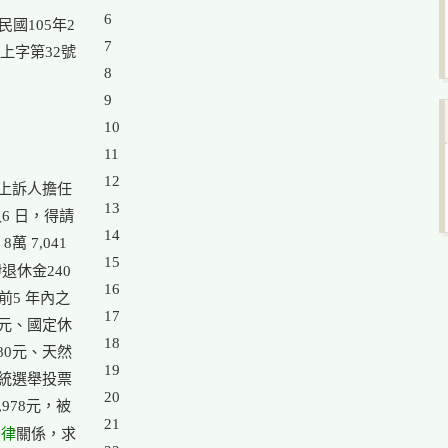
6

105年2

7

字第32號

8

9

10

11

12

上訴人擔任

13

 日，得請

14

7,041

15

休金240

16

5 年內之

17

 元、國定休

18

80元、天然

19

統選舉投票

20

78元，被

21

法律
關係，求
