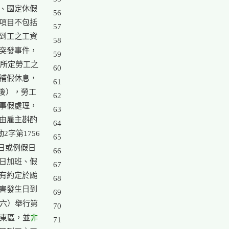
、國定休假

56

項目不包括

57

到工之工資

58

突發事件，

59

所定勞工之

60

補假休息，

61

後），勞工

62

事假處理，

63

由雇主斟酌

64

字第1756

65

或例假日

66

日加班、假

67

有約定於颱

68

害發生日到

69

六）舉行第

70

非
市東區，並
71
