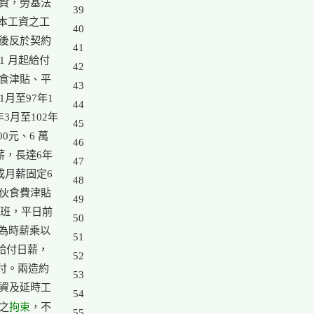
資，勞基法

39

本工資之工

40

後反於契約

41

 月起給付

42

食津貼、平

43

至97年1

44

3月至102年

45

0元、6 萬

46

，長達6年

47

月薪固定6

48

伙食費津貼

49

班，平日前

50

為時薪乘以

51

給付日薪，

52

付。兩造約

53

資及延時工

54

拘束
之
，不

55
