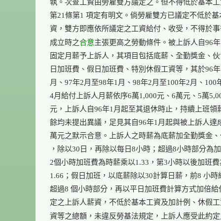
執。次查工資由勞雇雙方議定之。但不得低於基本工
第21條第1 項定有明文。倘勞雇雙方已議定不低於基
資，雙方即應依所議定之工資給付、收受，不得於事
合意
成立時之
主張更高之勞動條件。被上訴人自96年1
固定月薪予上訴人，其項目包括底薪、全勤獎金、伙
日加班費、假日加班費、特別休假工資等，其於96年1月
月、97年2月至98年1月、98年2月至100年2月、100年
4月給付上訴人月薪依序6萬1,000元、6萬元、5萬5,00
元，上訴人自96年1月起至其退休時止，持續上班領薪
餘均未提出異議，足見其自96年1月起與被上訴人達成
萬元之默示合意。上訴人之時薪為底薪加全勤獎金、
，除以30日，再除以每日8小時；超過8小時部分為加
2個小時加班費為時薪乘以1.33，第3小時以後加班費
1.66；假日加班，以底薪除以30計算日薪，前8 小時
超過8 個小時部分，再以平日加班費計算方式加倍給
定之上訴人薪資，不低於基本工資及加計例、休假工
資等之總額，未違反勞基法規定，上訴人應受此約定