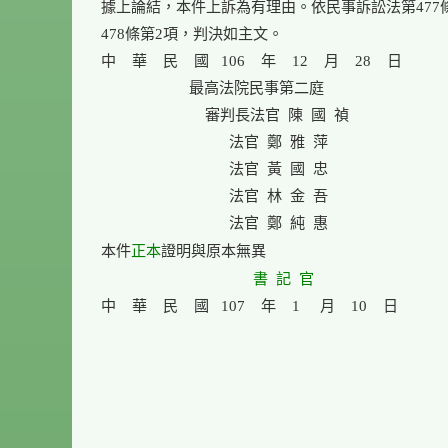
據上論結，本件上訴為有理由。依民事訴訟法第477條
478條第2項，判決如主文。

中    華    民    國   106    年    12    月    28    日

                      最高法院民事第二庭

                          審判長法官  陳  國  禎

                                法官  鄭  雅  萍

                                法官  黃  國  忠

                                法官  林  金  吾

                                法官  鄭  純  惠

正本
本件
證明與原本無異

書  記  官
中    華    民    國   107    年    1     月    10    日
