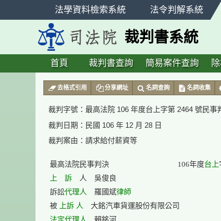
跳
法學資料檢索系統
法令判解系統
至
主
裁判書系統
要
內
容
首頁
裁判書查詢
簡易案件查詢
除
:::
去格式引用
分享網址
名詞查詢
名詞收集
裁判字號：
最高法院 106 年度台上字第 2464 號民事
裁判日期：
民國 106 年 12 月 28 日
裁判案由：
請求給付薪資等
台上
最高法院民事判決　　　　　　　　　 106年度
上　訴
　人　吳俊良

代理人
律師
訴訟
　羅國斌
上訴 人
被 
法定代理人
　賴銘河
