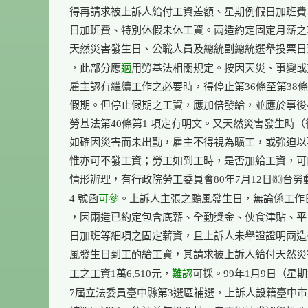
得再請求被上訴人給付工資差額、星期例假日加班費
日加班費、特別休假未休工資。兩造約定固定月薪之
天然災害發生日、公職人員及總統副總統選舉投票日
適
，此部分應
用勞基法相關規定。按因天災、事變或
雇主認有繼續工作之必要時，得停止第36條至第38條
假期。但停止假期之工資，應加倍發給，並應於事後
勞基法第40條第1 項定有明文。又天然災害發生時（
如確因災害而未出勤，雇主不得視為曠工，或強迫以
惟亦可不發工資；勞工如到工時，是否加給工資，可
情形辦理，有行政院勞工委員會80年7月12日台勞動2
可參
4 號函
。上訴人主張之颱風發生日，無論係工作日
，因兩造已約定包含底薪、全勤獎金、伙食津貼、平
日加班等細項之固定薪資，且上訴人未舉證證明兩造
風發生日到工酌給工資，其請求被上訴人給付天然災
難認
工之工資1萬6,510元，
可採。99年1月9日（星期
7屆立法委員臺中縣第3選區補選，上訴人設籍臺中