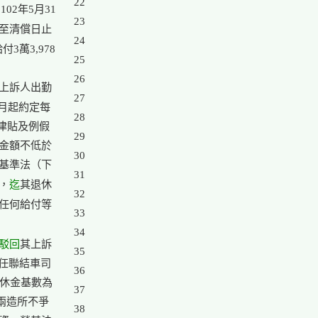
22

02年5月31

23

至清償日止

24

萬3,978

25

26

上訴人出勤

27

 月起約定每

28

津貼及例假

29

金額不低於

30

基準法（下

31

迄
，
其退休

32

任何給付等

33

34

駁回
其上訴

35

任聯結車司

36

休金基數為

37

兩造所不爭

38
