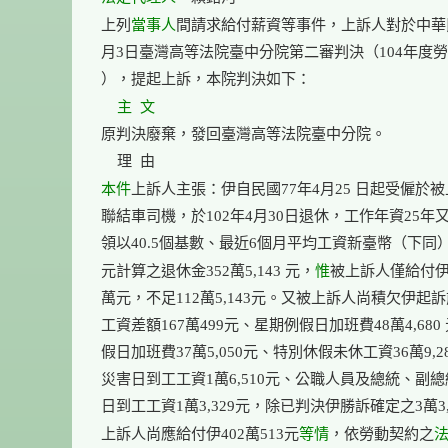
當事人
上列
間請求給付薪資等事件，上訴人對於中華民國
月3日臺灣高等法院臺中分院第二審判決（104年度勞上
），提起上訴，本院判決如下：

主  文
原判決廢棄，發回臺灣高等法院臺中分院。

本件
上訴人主張：伊自民國77年4月25 日起受僱於被
聯結車司機，於102年4月30日退休，工作年資25年又6
領以40.5個基數、最近6個月平均工資新臺幣（下同）8萬 
惟
元計算之退休金352萬5,143 元，
被上訴人僅給付伊退
萬元，不足112萬5,143元。又被上訴人尚積欠伊起訴前
工資差額167萬499元、星期例假日加班費48萬4,680
假日加班費37萬5,050元、特別休假未休工資36萬9,2
災害日到工工資1萬6,510元、公職人員及總統、副總
日到工工資1萬3,329元，除已判決伊勝訴確定之3萬3,9
等情
上訴人尚應給付伊402萬513元
，依勞動契約之