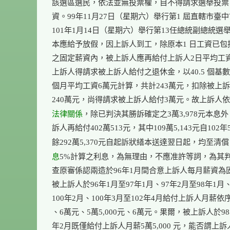
該選區選民，依法並無投票權，自不得請求選舉投票
資。99年11月27日（星期六）舉行第1 屆直轄市臺中
101年1月14日（星期六）舉行第13任總統副總統選舉
本應給予放假，因上訴人到工，除原本1 日工資已包
之固定薪資內，被上訴人應再給付上訴人2日平均工資3,
上訴人得請求被上訴人給付之退休金，以40.5 個基數
個月平均工資6萬元計算，共計243萬元，扣除被上訴
法律關係
，除已判決其勝訴確定之3萬3,978元本息外
訴人再給付402萬513元，其中109萬5,143元自102年
餘292萬5,370元自起訴狀繕本送達翌日起，均至清
息
5%計算之利息，為無理由，不應准許等詞，為其判
查原審係認兩造於96年1月間合意上訴人每月薪資為固
被上訴人於96年1月至97年1月、97年2月至98年1月、9
100年2月、100年3月至102年4月給付上訴人月薪依序6萬
、6萬元、5萬5,000元、6萬元。果爾，被上訴人於98年
年2月既僅給付上訴人月薪5萬5,000 元，能否謂上訴