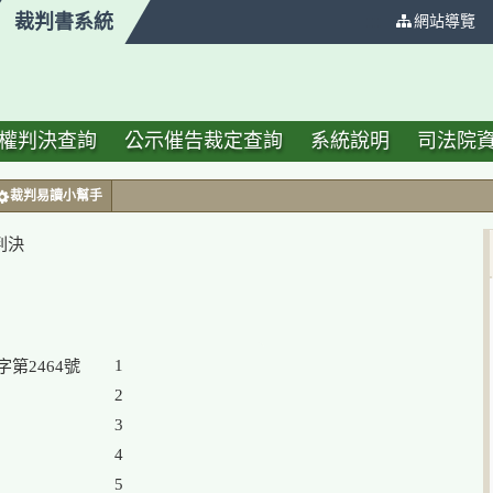
裁判書系統
:::
網站導覽
權判決查詢
公示催告裁定查詢
系統說明
司法院
裁判易讀小幫手
判決
1

2

3

4

5
