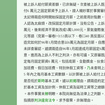
被上訴人給付薪資差額，已非無疑。次查被上訴人既
付6 萬元之固定薪資予上訴人，證人楊妙軍於事實審
太記得兩造何時開始採固定月薪，之前是用計點數，
人認為太麻煩，改採固定月薪計算，沒有公告，上訴人
萬元，後來經濟不景氣改成5萬5,000元，景氣復甦後又
元等語（見第一審卷㈠153頁以下、卷㈡40 頁反面以
造究如何於96年1月間合意以6萬元為固定月薪，自應
未詳查審認，遽謂兩造自96年1月起達成月薪固定6萬
意，進而為上訴人不利之判決，亦有可議。又原審既
定每月固定薪資6 萬元，包括底薪、全勤獎金、伙食
乃
加班費、假日加班費、特別休假工資等，
未查明上
5 年內之每月基本工資數額，以計算被上訴人給付上
斯時
前揭
是否低於
基本工資，遽以
理由，謂兩造約定
於基本工資及加計例、休假工資及延時工資等之總額
臻
。本件事實未
明瞭，本院尚無從為法律上之判斷。
判決違背
法令
指摘原
，求予廢棄，非無理由。
