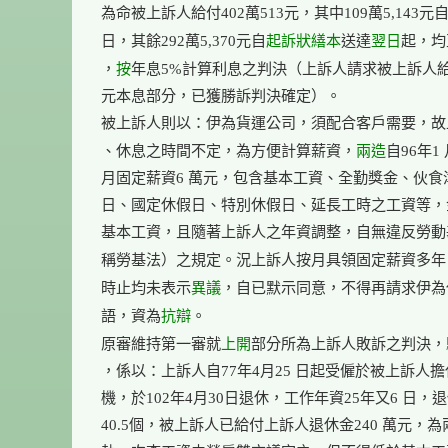
為命被上訴人給付402萬513元，其中109萬5,143元自1
起訴狀
繕本
翌日
日，其餘292萬5,370元自
送達
起，均
按
，
年息5%計算利息之判決（上訴人請求被上訴人給付3
元本息部分，已獲勝訴判決確定）。

被上訴人則以：伊為貨運公司，須配合客戶需要，故
兩造
、休息之時間不定，為方便計算薪資，
自96年1
月固定薪資6 萬元，包含基本工資、全勤獎金、伙食
日、國定休假日、特別休假日、延長工時之工資等，
基本工資，且隨著上訴人之年資調整，自無違反勞動
稱勞基法）之規定。況上訴人按月具領固定薪資多年
異議
時止均未表示
，自已默示同意，不得再請求伊為
抗辯
語，資為
。

上開
原審維持第一審就
部分所為上訴人敗訴之判決，
，係以：上訴人自77年4月25 日起受僱於被上訴人擔
機，於102年4月30日退休，工作年資25年又6 日，退
40.5個，被上訴人已給付上訴人退休金240 萬元，為