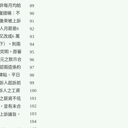
非每月均給

89

復證稱：不

90

後來被上訴

91

月薪是6

92

改成6 萬

93

下）。則兩

94

究明。原審

95

元之默示合

96

認兩造係約

97

津貼、平日

98

訴人起訴前

99

訴人之工資

100

101

之薪資不低

102

，並有未合

103

上訴論旨，

104
