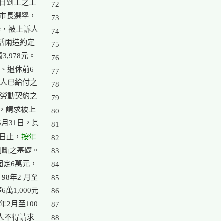
日到工之工

72

市長選舉，

73

，被上訴人

74

括兩造約定

75

978元。

76

、退休前6

77

人已給付之

78

79

，請求被上

80

5月31日，其

81

按年

償日止，
82

斷之基礎。

83

定6萬元，

84

8年2 月至

85

1,000元

86

2月至100

87

人不得請求

88
